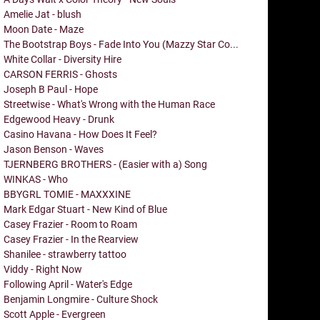
Amelie Jat - blush
Moon Date - Maze
The Bootstrap Boys - Fade Into You (Mazzy Star Co...
White Collar - Diversity Hire
CARSON FERRIS - Ghosts
Joseph B Paul - Hope
Streetwise - What's Wrong with the Human Race
Edgewood Heavy - Drunk
Casino Havana - How Does It Feel?
Jason Benson - Waves
TJERNBERG BROTHERS - (Easier with a) Song
WINKAS - Who
BBYGRL TOMIE - MAXXXINE
Mark Edgar Stuart - New Kind of Blue
Casey Frazier - Room to Roam
Casey Frazier - In the Rearview
Shanilee - strawberry tattoo
Viddy - Right Now
Following April - Water's Edge
Benjamin Longmire - Culture Shock
Scott Apple - Evergreen