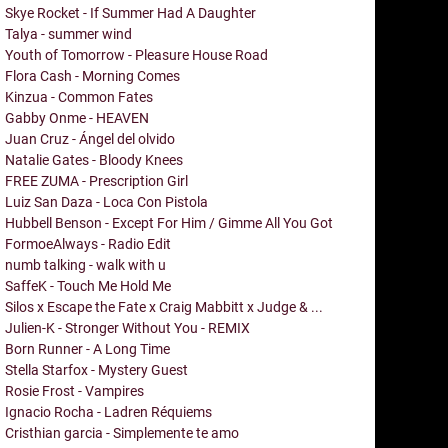
Skye Rocket - If Summer Had A Daughter
Talya - summer wind
Youth of Tomorrow - Pleasure House Road
Flora Cash - Morning Comes
Kinzua - Common Fates
Gabby Onme - HEAVEN
Juan Cruz - Ángel del olvido
Natalie Gates - Bloody Knees
FREE ZUMA - Prescription Girl
Luiz San Daza - Loca Con Pistola
Hubbell Benson - Except For Him / Gimme All You Got
FormoeAlways - Radio Edit
numb talking - walk with u
SaffeK - Touch Me Hold Me
Silos x Escape the Fate x Craig Mabbitt x Judge & ...
Julien-K - Stronger Without You - REMIX
Born Runner - A Long Time
Stella Starfox - Mystery Guest
Rosie Frost - Vampires
Ignacio Rocha - Ladren Réquiems
Cristhian garcia - Simplemente te amo