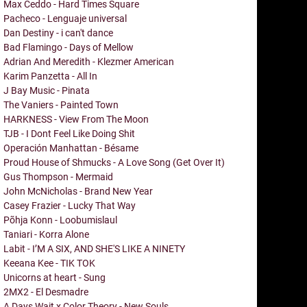
Max Ceddo - Hard Times Square
Pacheco - Lenguaje universal
Dan Destiny - i can't dance
Bad Flamingo - Days of Mellow
Adrian And Meredith - Klezmer American
Karim Panzetta - All In
J Bay Music - Pinata
The Vaniers - Painted Town
HARKNESS - View From The Moon
TJB - I Dont Feel Like Doing Shit
Operación Manhattan - Bésame
Proud House of Shmucks - A Love Song (Get Over It)
Gus Thompson - Mermaid
John McNicholas - Brand New Year
Casey Frazier - Lucky That Way
Põhja Konn - Loobumislaul
Taniari - Korra Alone
Labit - I’M A SIX, AND SHE'S LIKE A NINETY
Keeana Kee - TIK TOK
Unicorns at heart - Sung
2MX2 - El Desmadre
A Days Wait x Color Theory - New Souls