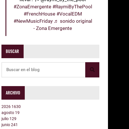
#ZonaEmergente
#RaymiByThePool
#FrenchHouse
#VocalEDM
#NewMusicFriday
♬ sonido original
- Zona Emergente
BUSCAR
ARCHIVO
2026
1630
agosto
19
julio
129
junio
241