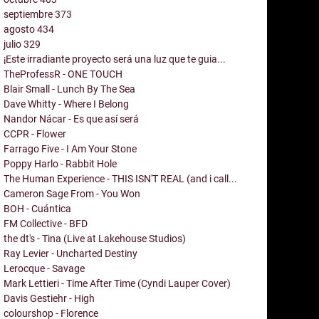
septiembre
373
agosto
434
julio
329
¡Este irradiante proyecto será una luz que te guia...
TheProfessR - ONE TOUCH
Blair Small - Lunch By The Sea
Dave Whitty - Where I Belong
Nandor Nácar - Es que así será
CCPR - Flower
Farrago Five - I Am Your Stone
Poppy Harlo - Rabbit Hole
The Human Experience - THIS ISN'T REAL (and i call...
Cameron Sage From - You Won
BOH - Cuántica
FM Collective - BFD
the dt's - Tina (Live at Lakehouse Studios)
Ray Levier - Uncharted Destiny
Lerocque - Savage
Mark Lettieri - Time After Time (Cyndi Lauper Cover)
Davis Gestiehr - High
colourshop - Florence