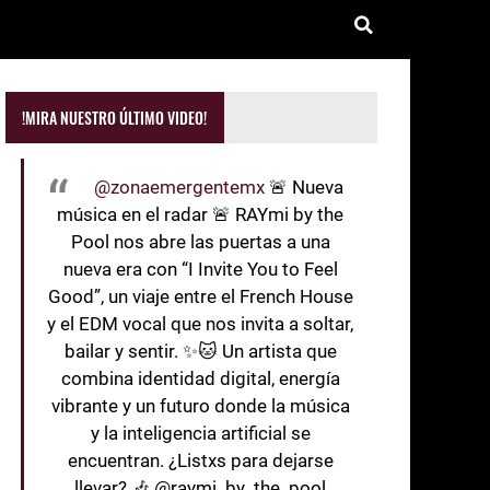
!MIRA NUESTRO ÚLTIMO VIDEO!
@zonaemergentemx
🚨 Nueva
música en el radar 🚨 RAYmi by the
Pool nos abre las puertas a una
nueva era con “I Invite You to Feel
Good”, un viaje entre el French House
y el EDM vocal que nos invita a soltar,
bailar y sentir. ✨🐱 Un artista que
combina identidad digital, energía
vibrante y un futuro donde la música
y la inteligencia artificial se
encuentran. ¿Listxs para dejarse
llevar? 🎶 @raymi_by_the_pool