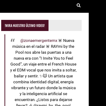
!MIRA NUESTRO ÚLTIMO VIDEO!
@zonaemergentemx
🚨 Nueva
música en el radar 🚨 RAYmi by the
Pool nos abre las puertas a una
nueva era con “I Invite You to Feel
Good”, un viaje entre el French House
y el EDM vocal que nos invita a soltar,
bailar y sentir. ✨🐱 Un artista que
combina identidad digital, energía
vibrante y un futuro donde la música
y la inteligencia artificial se
encuentran. ¿Listxs para dejarse
llevar? 🎶 @raymi_by_the_pool