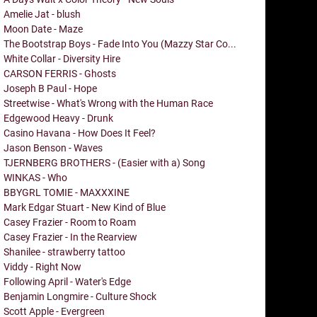
Amelie Jat - blush
Moon Date - Maze
The Bootstrap Boys - Fade Into You (Mazzy Star Co...
White Collar - Diversity Hire
CARSON FERRIS - Ghosts
Joseph B Paul - Hope
Streetwise - What's Wrong with the Human Race
Edgewood Heavy - Drunk
Casino Havana - How Does It Feel?
Jason Benson - Waves
TJERNBERG BROTHERS - (Easier with a) Song
WINKAS - Who
BBYGRL TOMIE - MAXXXINE
Mark Edgar Stuart - New Kind of Blue
Casey Frazier - Room to Roam
Casey Frazier - In the Rearview
Shanilee - strawberry tattoo
Viddy - Right Now
Following April - Water's Edge
Benjamin Longmire - Culture Shock
Scott Apple - Evergreen