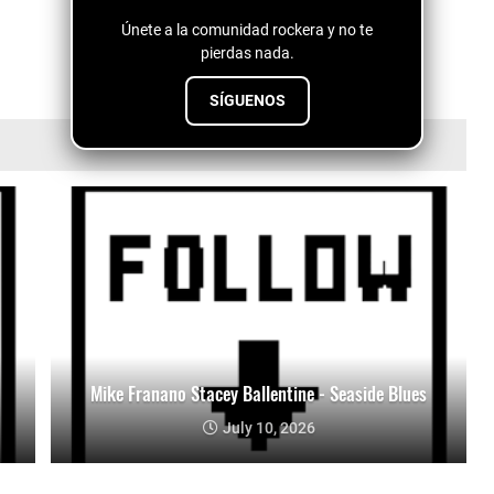
Únete a la comunidad rockera y no te
pierdas nada.
SÍGUENOS
Mike Franano Stacey Ballentine - Seaside Blues
July 10, 2026