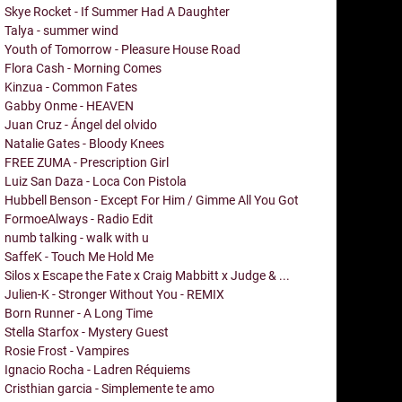
Skye Rocket - If Summer Had A Daughter
Talya - summer wind
Youth of Tomorrow - Pleasure House Road
Flora Cash - Morning Comes
Kinzua - Common Fates
Gabby Onme - HEAVEN
Juan Cruz - Ángel del olvido
Natalie Gates - Bloody Knees
FREE ZUMA - Prescription Girl
Luiz San Daza - Loca Con Pistola
Hubbell Benson - Except For Him / Gimme All You Got
FormoeAlways - Radio Edit
numb talking - walk with u
SaffeK - Touch Me Hold Me
Silos x Escape the Fate x Craig Mabbitt x Judge & ...
Julien-K - Stronger Without You - REMIX
Born Runner - A Long Time
Stella Starfox - Mystery Guest
Rosie Frost - Vampires
Ignacio Rocha - Ladren Réquiems
Cristhian garcia - Simplemente te amo