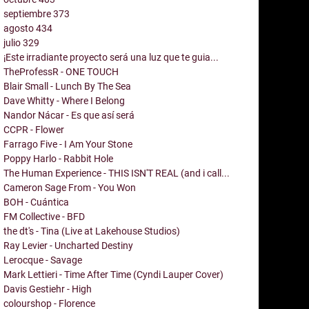
septiembre
373
agosto
434
julio
329
¡Este irradiante proyecto será una luz que te guia...
TheProfessR - ONE TOUCH
Blair Small - Lunch By The Sea
Dave Whitty - Where I Belong
Nandor Nácar - Es que así será
CCPR - Flower
Farrago Five - I Am Your Stone
Poppy Harlo - Rabbit Hole
The Human Experience - THIS ISN'T REAL (and i call...
Cameron Sage From - You Won
BOH - Cuántica
FM Collective - BFD
the dt's - Tina (Live at Lakehouse Studios)
Ray Levier - Uncharted Destiny
Lerocque - Savage
Mark Lettieri - Time After Time (Cyndi Lauper Cover)
Davis Gestiehr - High
colourshop - Florence