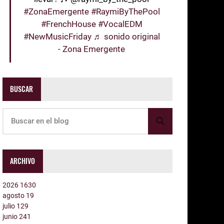
#ZonaEmergente
#RaymiByThePool
#FrenchHouse
#VocalEDM
#NewMusicFriday
♬ sonido original
- Zona Emergente
BUSCAR
ARCHIVO
2026
1630
agosto
19
julio
129
junio
241