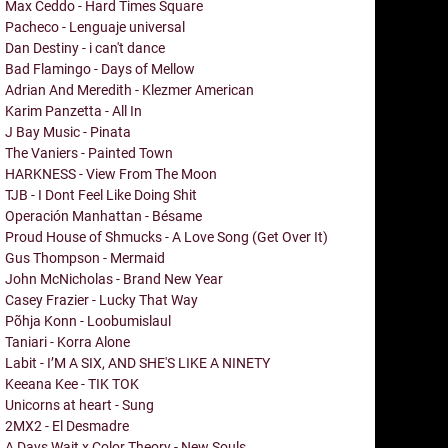
Max Ceddo - Hard Times Square
Pacheco - Lenguaje universal
Dan Destiny - i can't dance
Bad Flamingo - Days of Mellow
Adrian And Meredith - Klezmer American
Karim Panzetta - All In
J Bay Music - Pinata
The Vaniers - Painted Town
HARKNESS - View From The Moon
TJB - I Dont Feel Like Doing Shit
Operación Manhattan - Bésame
Proud House of Shmucks - A Love Song (Get Over It)
Gus Thompson - Mermaid
John McNicholas - Brand New Year
Casey Frazier - Lucky That Way
Põhja Konn - Loobumislaul
Taniari - Korra Alone
Labit - I’M A SIX, AND SHE'S LIKE A NINETY
Keeana Kee - TIK TOK
Unicorns at heart - Sung
2MX2 - El Desmadre
A Days Wait x Color Theory - New Souls