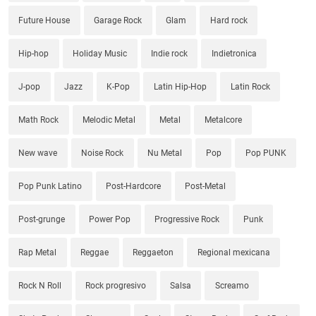
Future House
Garage Rock
Glam
Hard rock
Hip-hop
Holiday Music
Indie rock
Indietronica
J-pop
Jazz
K-Pop
Latin Hip-Hop
Latin Rock
Math Rock
Melodic Metal
Metal
Metalcore
New wave
Noise Rock
Nu Metal
Pop
Pop PUNK
Pop Punk Latino
Post-Hardcore
Post-Metal
Post-grunge
Power Pop
Progressive Rock
Punk
Rap Metal
Reggae
Reggaeton
Regional mexicana
Rock N Roll
Rock progresivo
Salsa
Screamo