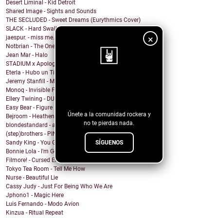
Desert Liminal - Kid Detroit
Shared Image - Sights and Sounds
THE SECLUDED - Sweet Dreams (Eurythmics Cover)
SLACK - Hard Swallows
×
jaespur. - miss me.
Notbrian - The One
Jean Mar - Halo
STADIUM x Apologygrl - Ocean Wave
Eterla - Hubo un Tiempo
Jeremy Stanfill - Moving Day
¡Sigue nuestro
Monoq - Invisible Finish Line
blog!
Ellery Twining - DUSTY SPRINGFIELD'S RECORD COLLEC...
Easy Bear - Figure It Out
Únete a la comunidad rockera y
Bejroom - Heathens
no te pierdas nada.
blondestandard - arms of another
(step)brothers - PINOT NOIR
SÍGUENOS
Sandy King - You Got Me Mixed Up With That Bottle
Bonnie Lola - I'm Going Home
Filmore! - Cursed Energy
Tokyo Tea Room - Tell Me How
Nurse - Beautiful Lie
Cassy Judy - Just For Being Who We Are
Jphono1 - Magic Here
Luis Fernando - Modo Avion
Kinzua - Ritual Repeat