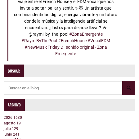
viaje entre el French House y el EDM vocal que nos
invita a soltar, bailar y sentir. ✨🐱 Un artista que
combina identidad digital, energía vibrante y un futuro
donde la música y la inteligencia artificial se
encuentran. ¿Listxs para dejarse llevar? 🎶
@raymi_by_the_pool
#ZonaEmergente
#RaymiByThePool
#FrenchHouse
#VocalEDM
#NewMusicFriday
♬ sonido original - Zona
Emergente
BUSCAR
ARCHIVO
2026
1630
agosto
19
julio
129
junio
241