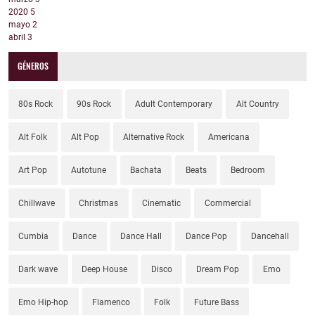
2020
5
mayo
2
abril
3
GÉNEROS
80s Rock
90s Rock
Adult Contemporary
Alt Country
Alt Folk
Alt Pop
Alternative Rock
Americana
Art Pop
Autotune
Bachata
Beats
Bedroom
Chillwave
Christmas
Cinematic
Commercial
Cumbia
Dance
Dance Hall
Dance Pop
Dancehall
Dark wave
Deep House
Disco
Dream Pop
Emo
Emo Hip-hop
Flamenco
Folk
Future Bass