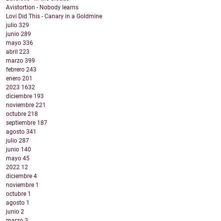
Avistortion - Nobody learns
Lovi Did This - Canary in a Goldmine
julio
329
junio
289
mayo
336
abril
223
marzo
399
febrero
243
enero
201
2023
1632
diciembre
193
noviembre
221
octubre
218
septiembre
187
agosto
341
julio
287
junio
140
mayo
45
2022
12
diciembre
4
noviembre
1
octubre
1
agosto
1
junio
2
marzo
3