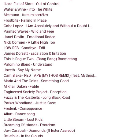
Head Full of Stars - Out of Control
Water & Wine - Into The White
Meimuna - fureurs secrètes
Frostbite - Falling In Place
Gabe Lopez - I Am Absolutely and Without a Doubt I...
Painted Waves - Wild and Free
Janet Devlin - Emotional Rodeo
Nick Cormier - A Little High Too
LOW-RES - Goodbye - Edit
James Dorsett - Escalation & Irritation
This Is Rogue Two - (Bang Bang) Boomerang
Palomino Blond - Understand
Joveth - Say My Name
Cam Blake - RED TAPE (MYTHOS REMIX) [feat. Mythos]...
Maria And The Coins - Something Good
Mikhail Daken - Fable
Engineered Society Project - Deception
Fuzzy & The Rustbelts - Long Black Road
Parker Woodland - Just in Case
Frederik - Consequence
Allart - Dance song
Little Stream - Lost Kids
Dreaming Of Islands - Exorcism
Javi Carabalí - Diamonds (ft Ester Azeredo)
Bellefolie - In the Clouds