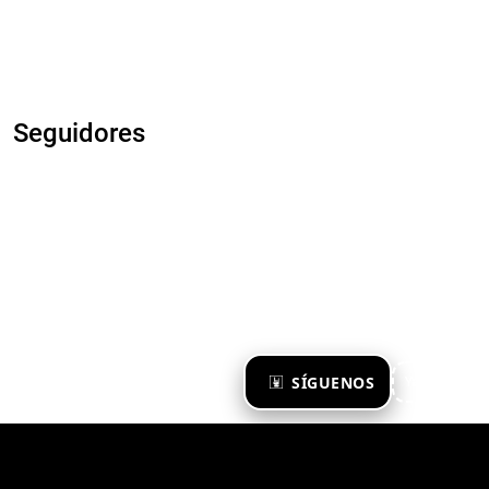
Seguidores
×
SÍGUENOS
Ya te sigo