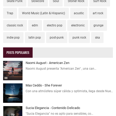
Skate Punk
Slowcore
Soul
Stoner Rock
Surf Rock
Trap
World Music (Latin & Hispanic)
acustic
art rock
classic rock
edm
electro pop
electronic
grunge
indie pop
latin pop
post-punk
punk rock
ska
POSTS POPULARES
Naomi August - American Zen
Naomi August presenta "American Zen" , una can…
Max Ceddo - She Forever
Con una atmósfera súper cálida y optimista, llega desde Nue…
Sucia Elegancia - Contenido Delicado
"Sucia Elegancia" no es apto para sensibles, co…