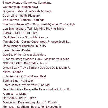
Slower Avenue - Somehow, Sometime
wolfbabycup - crunch bowl
Dogwood Tales - driver's side fantasy
Cosmoliner - Guilty Pleasure
Von Hertzen Brothers - Starlings
The Duskwhales - (You Only Love Me) When You're High
Jon Brændsgaard Toft - My Mind Playing Tricks
KONG. - HOLE IN THE SKY.
Paul Hendricks - Girl of My Dreams
Tonight Only - Casino Queen (feat. Phoebe Scott & ...
Dana Michael Anderson - Run Dry
Jared James - Pastel
Gee Gee Writer - Give a Little More
Klaas Versteeg x Marten Haak - Make up Your Mind
ONE OR EIGHT - Don't Tell Nobody
Okean Elzy x Travis Barker x Goo Goo Dolls (John R...
sixten - Atlantic
Jola Recchioni - Tiny Missed Beat
Sophia Blue - Hard Way
Jared James - Where You'll Find Me
Dead Rabbitts x Escape the Fate x Judge & Jury - O...
Alam W - La Menor
Christina's Trip - I'll Take It
Mason van Kraayenburg - Lynx (ft. Plural)
Honeycutt Southern - Rock & Roll Lives Again