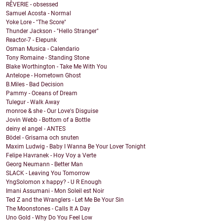
RÊVERIE - obsessed
Samuel Acosta - Normal
Yoke Lore - "The Score"
Thunder Jackson - "Hello Stranger"
Reactor-7 - Elepunk
Osman Musica - Calendario
Tony Romaine - Standing Stone
Blake Worthington - Take Me With You
Antelope - Hometown Ghost
B.Miles - Bad Decision
Pammy - Oceans of Dream
Tulegur - Walk Away
monroe & she - Our Love's Disguise
Jovin Webb - Bottom of a Bottle
deiny el angel - ANTES
Bödel - Grisarna och snuten
Maxim Ludwig - Baby I Wanna Be Your Lover Tonight
Felipe Havranek - Hoy Voy a Verte
Georg Neumann - Better Man
SLACK - Leaving You Tomorrow
YngSolomon x happy? - U R Enough
Imani Assumani - Mon Soleil est Noir
Ted Z and the Wranglers - Let Me Be Your Sin
The Moonstones - Calls It A Day
Uno Gold - Why Do You Feel Low