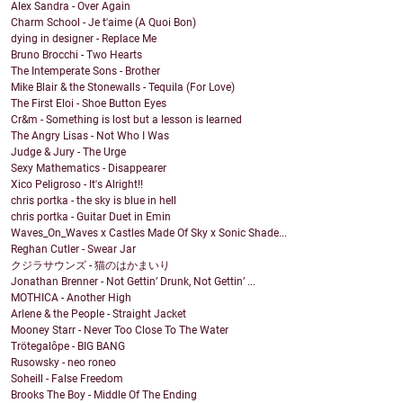
Alex Sandra - Over Again
Charm School - Je t'aime (A Quoi Bon)
dying in designer - Replace Me
Bruno Brocchi - Two Hearts
The Intemperate Sons - Brother
Mike Blair & the Stonewalls - Tequila (For Love)
The First Eloi - Shoe Button Eyes
Cr&m - Something is lost but a lesson is learned
The Angry Lisas - Not Who I Was
Judge & Jury - The Urge
Sexy Mathematics - Disappearer
Xico Peligroso - It's Alright!!
chris portka - the sky is blue in hell
chris portka - Guitar Duet in Emin
Waves_On_Waves x Castles Made Of Sky x Sonic Shade...
Reghan Cutler - Swear Jar
クジラサウンズ - 猫のはかまいり
Jonathan Brenner - Not Gettin’ Drunk, Not Gettin’ ...
MOTHICA - Another High
Arlene & the People - Straight Jacket
Mooney Starr - Never Too Close To The Water
Trötegalôpe - BIG BANG
Rusowsky - neo roneo
Soheill - False Freedom
Brooks The Boy - Middle Of The Ending