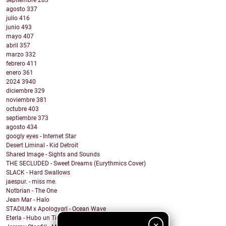
septiembre
283
agosto
337
julio
416
junio
493
mayo
407
abril
357
marzo
332
febrero
411
enero
361
2024
3940
diciembre
329
noviembre
381
octubre
403
septiembre
373
agosto
434
googly eyes - Internet Star
Desert Liminal - Kid Detroit
Shared Image - Sights and Sounds
THE SECLUDED - Sweet Dreams (Eurythmics Cover)
SLACK - Hard Swallows
jaespur. - miss me.
Notbrian - The One
Jean Mar - Halo
STADIUM x Apologygrl - Ocean Wave
Eterla - Hubo un Tiempo
×