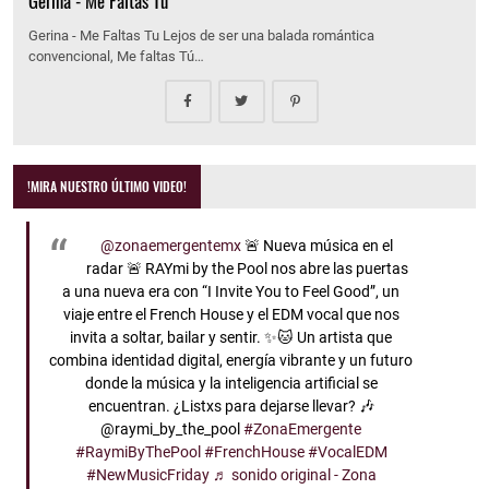
Gerina - Me Faltas Tu
Gerina - Me Faltas Tu Lejos de ser una balada romántica
convencional, Me faltas Tú…
!MIRA NUESTRO ÚLTIMO VIDEO!
@zonaemergentemx
🚨 Nueva música en el
radar 🚨 RAYmi by the Pool nos abre las puertas
a una nueva era con “I Invite You to Feel Good”, un
viaje entre el French House y el EDM vocal que nos
invita a soltar, bailar y sentir. ✨🐱 Un artista que
combina identidad digital, energía vibrante y un futuro
donde la música y la inteligencia artificial se
encuentran. ¿Listxs para dejarse llevar? 🎶
@raymi_by_the_pool
#ZonaEmergente
#RaymiByThePool
#FrenchHouse
#VocalEDM
#NewMusicFriday
♬ sonido original - Zona