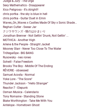
Judge & Jury - The Urge
Sexy Mathematics - Disappearer
Xico Peligroso - It's Alright!!
chris portka - the sky is blue in hell
chris portka - Guitar Duet in Emin
Waves_On_Waves x Castles Made Of Sky x Sonic Shade...
Reghan Cutler - Swear Jar
クジラサウンズ - 猫のはかまいり
Jonathan Brenner - Not Gettin’ Drunk, Not Gettin’ ...
MOTHICA - Another High
Arlene & the People - Straight Jacket
Mooney Starr - Never Too Close To The Water
Trötegalôpe - BIG BANG
Rusowsky - neo roneo
Soheill - False Freedom
Brooks The Boy - Middle Of The Ending
RÊVERIE - obsessed
Samuel Acosta - Normal
Yoke Lore - "The Score"
Thunder Jackson - "Hello Stranger"
Reactor-7 - Elepunk
Osman Musica - Calendario
Tony Romaine - Standing Stone
Blake Worthington - Take Me With You
Antelope - Hometown Ghost