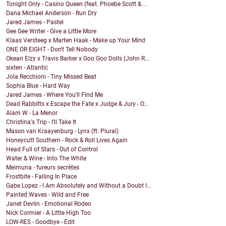
Tonight Only - Casino Queen (feat. Phoebe Scott & ...
Dana Michael Anderson - Run Dry
Jared James - Pastel
Gee Gee Writer - Give a Little More
Klaas Versteeg x Marten Haak - Make up Your Mind
ONE OR EIGHT - Don't Tell Nobody
Okean Elzy x Travis Barker x Goo Goo Dolls (John R...
sixten - Atlantic
Jola Recchioni - Tiny Missed Beat
Sophia Blue - Hard Way
Jared James - Where You'll Find Me
Dead Rabbitts x Escape the Fate x Judge & Jury - O...
Alam W - La Menor
Christina's Trip - I'll Take It
Mason van Kraayenburg - Lynx (ft. Plural)
Honeycutt Southern - Rock & Roll Lives Again
Head Full of Stars - Out of Control
Water & Wine - Into The White
Meimuna - fureurs secrètes
Frostbite - Falling In Place
Gabe Lopez - I Am Absolutely and Without a Doubt I...
Painted Waves - Wild and Free
Janet Devlin - Emotional Rodeo
Nick Cormier - A Little High Too
LOW-RES - Goodbye - Edit