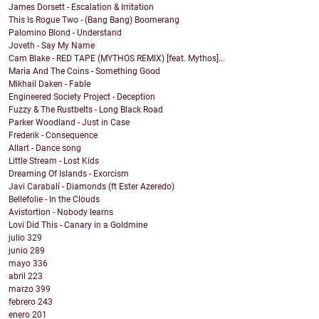
James Dorsett - Escalation & Irritation
This Is Rogue Two - (Bang Bang) Boomerang
Palomino Blond - Understand
Joveth - Say My Name
Cam Blake - RED TAPE (MYTHOS REMIX) [feat. Mythos]...
Maria And The Coins - Something Good
Mikhail Daken - Fable
Engineered Society Project - Deception
Fuzzy & The Rustbelts - Long Black Road
Parker Woodland - Just in Case
Frederik - Consequence
Allart - Dance song
Little Stream - Lost Kids
Dreaming Of Islands - Exorcism
Javi Carabalí - Diamonds (ft Ester Azeredo)
Bellefolie - In the Clouds
Avistortion - Nobody learns
Lovi Did This - Canary in a Goldmine
julio
329
junio
289
mayo
336
abril
223
marzo
399
febrero
243
enero
201