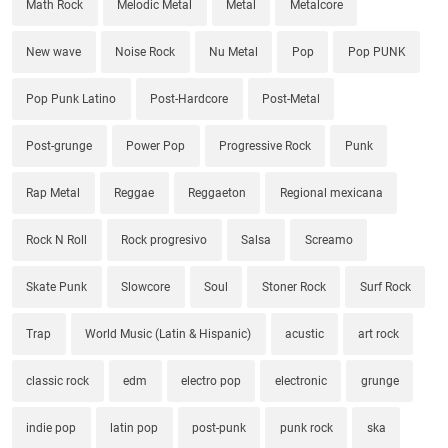
Math Rock
Melodic Metal
Metal
Metalcore
New wave
Noise Rock
Nu Metal
Pop
Pop PUNK
Pop Punk Latino
Post-Hardcore
Post-Metal
Post-grunge
Power Pop
Progressive Rock
Punk
Rap Metal
Reggae
Reggaeton
Regional mexicana
Rock N Roll
Rock progresivo
Salsa
Screamo
Skate Punk
Slowcore
Soul
Stoner Rock
Surf Rock
Trap
World Music (Latin & Hispanic)
acustic
art rock
classic rock
edm
electro pop
electronic
grunge
indie pop
latin pop
post-punk
punk rock
ska