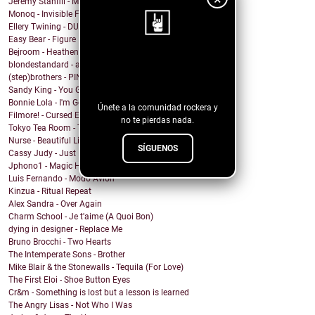
Jeremy Stanfill - Moving Day
Monoq - Invisible Finish Line
Ellery Twining - DUSTY SPRINGFIELD'S RECORD COLLEC...
Easy Bear - Figure It Out
Bejroom - Heathens
¡Sigue nuestro
blondestandard - arms of another
(step)brothers - PINOT NOIR
blog!
Sandy King - You Got Me Mixed Up With That Bottle
Bonnie Lola - I'm Going Home
Únete a la comunidad rockera y
Filmore! - Cursed Energy
no te pierdas nada.
Tokyo Tea Room - Tell Me How
Nurse - Beautiful Lie
SÍGUENOS
Cassy Judy - Just For Being Who We Are
Jphono1 - Magic Here
Luis Fernando - Modo Avion
Kinzua - Ritual Repeat
Alex Sandra - Over Again
Charm School - Je t'aime (A Quoi Bon)
dying in designer - Replace Me
Bruno Brocchi - Two Hearts
The Intemperate Sons - Brother
Mike Blair & the Stonewalls - Tequila (For Love)
The First Eloi - Shoe Button Eyes
Cr&m - Something is lost but a lesson is learned
The Angry Lisas - Not Who I Was