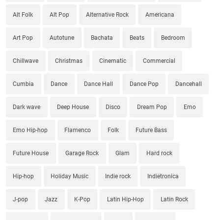
Alt Folk
Alt Pop
Alternative Rock
Americana
Art Pop
Autotune
Bachata
Beats
Bedroom
Chillwave
Christmas
Cinematic
Commercial
Cumbia
Dance
Dance Hall
Dance Pop
Dancehall
Dark wave
Deep House
Disco
Dream Pop
Emo
Emo Hip-hop
Flamenco
Folk
Future Bass
Future House
Garage Rock
Glam
Hard rock
Hip-hop
Holiday Music
Indie rock
Indietronica
J-pop
Jazz
K-Pop
Latin Hip-Hop
Latin Rock