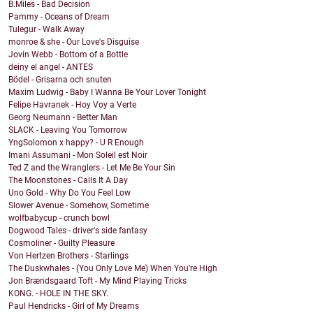
B.Miles - Bad Decision
Pammy - Oceans of Dream
Tulegur - Walk Away
monroe & she - Our Love's Disguise
Jovin Webb - Bottom of a Bottle
deiny el angel - ANTES
Bödel - Grisarna och snuten
Maxim Ludwig - Baby I Wanna Be Your Lover Tonight
Felipe Havranek - Hoy Voy a Verte
Georg Neumann - Better Man
SLACK - Leaving You Tomorrow
YngSolomon x happy? - U R Enough
Imani Assumani - Mon Soleil est Noir
Ted Z and the Wranglers - Let Me Be Your Sin
The Moonstones - Calls It A Day
Uno Gold - Why Do You Feel Low
Slower Avenue - Somehow, Sometime
wolfbabycup - crunch bowl
Dogwood Tales - driver's side fantasy
Cosmoliner - Guilty Pleasure
Von Hertzen Brothers - Starlings
The Duskwhales - (You Only Love Me) When You're High
Jon Brændsgaard Toft - My Mind Playing Tricks
KONG. - HOLE IN THE SKY.
Paul Hendricks - Girl of My Dreams