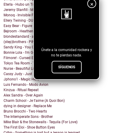
×
Eterla - Hubo un Tiempo
Jeremy Stanfill - Moving Day
Monoq - Invisible Finish Line
Ellery Twining - DUSTY SPRINGFIELD'S RECORD COLLEC...
Easy Bear - Figure It Out
¡Sigue nuestro
Bejroom - Heathens
blondestandard - arms of another
blog!
(step)brothers - PINOT NOIR
Sandy King - You Got Me Mixed Up With That Bottle
Únete a la comunidad rockera y
Bonnie Lola - I'm Going Home
no te pierdas nada.
Filmore! - Cursed Energy
Tokyo Tea Room - Tell Me How
SÍGUENOS
Nurse - Beautiful Lie
Cassy Judy - Just For Being Who We Are
Jphono1 - Magic Here
Luis Fernando - Modo Avion
Kinzua - Ritual Repeat
Alex Sandra - Over Again
Charm School - Je t'aime (A Quoi Bon)
dying in designer - Replace Me
Bruno Brocchi - Two Hearts
The Intemperate Sons - Brother
Mike Blair & the Stonewalls - Tequila (For Love)
The First Eloi - Shoe Button Eyes
Cr&m - Something is lost but a lesson is learned