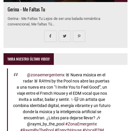
Gerina - Me Faltas Tu
Gerina - Me Faltas Tu Lejos de ser una balada romántica
convencional, Me faltas Tú…
!MIRA NUESTRO ÚLTIMO VIDEO!
@zonaemergentemx
🚨 Nueva música en el
radar 🚨 RAYmi by the Pool nos abre las puertas
a una nueva era con “I Invite You to Feel Good”, un
viaje entre el French House y el EDM vocal que nos
invita a soltar, bailar y sentir. ✨🐱 Un artista que
combina identidad digital, energía vibrante y un futuro
donde la música y la inteligencia artificial se
encuentran. ¿Listxs para dejarse llevar? 🎶
@raymi_by_the_pool
#ZonaEmergente
#RaymiByThePool
#FrenchHouse
#VocalEDM