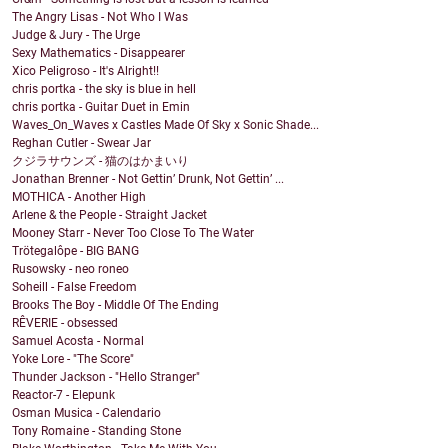
The Angry Lisas - Not Who I Was
Judge & Jury - The Urge
Sexy Mathematics - Disappearer
Xico Peligroso - It's Alright!!
chris portka - the sky is blue in hell
chris portka - Guitar Duet in Emin
Waves_On_Waves x Castles Made Of Sky x Sonic Shade...
Reghan Cutler - Swear Jar
クジラサウンズ - 猫のはかまいり
Jonathan Brenner - Not Gettin’ Drunk, Not Gettin’ ...
MOTHICA - Another High
Arlene & the People - Straight Jacket
Mooney Starr - Never Too Close To The Water
Trötegalôpe - BIG BANG
Rusowsky - neo roneo
Soheill - False Freedom
Brooks The Boy - Middle Of The Ending
RÊVERIE - obsessed
Samuel Acosta - Normal
Yoke Lore - "The Score"
Thunder Jackson - "Hello Stranger"
Reactor-7 - Elepunk
Osman Musica - Calendario
Tony Romaine - Standing Stone