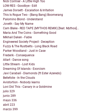
Nick Cormier - A Little High Too
LOW-RES - Goodbye - Edit
James Dorsett - Escalation & Irritation
This Is Rogue Two - (Bang Bang) Boomerang
Palomino Blond - Understand
Joveth - Say My Name
Cam Blake - RED TAPE (MYTHOS REMIX) [feat. Mythos]...
Maria And The Coins - Something Good
Mikhail Daken - Fable
Engineered Society Project - Deception
Fuzzy & The Rustbelts - Long Black Road
Parker Woodland - Just in Case
Frederik - Consequence
Allart - Dance song
Little Stream - Lost Kids
Dreaming Of Islands - Exorcism
Javi Carabalí - Diamonds (ft Ester Azeredo)
Bellefolie - In the Clouds
Avistortion - Nobody learns
Lovi Did This - Canary in a Goldmine
julio
329
junio
289
mayo
336
abril
223
marzo
399