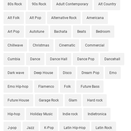
80s Rock
90s Rock
Adult Contemporary
Alt Country
Alt Folk
Alt Pop
Alternative Rock
Americana
Art Pop
Autotune
Bachata
Beats
Bedroom
Chillwave
Christmas
Cinematic
Commercial
Cumbia
Dance
Dance Hall
Dance Pop
Dancehall
Dark wave
Deep House
Disco
Dream Pop
Emo
Emo Hip-hop
Flamenco
Folk
Future Bass
Future House
Garage Rock
Glam
Hard rock
Hip-hop
Holiday Music
Indie rock
Indietronica
J-pop
Jazz
K-Pop
Latin Hip-Hop
Latin Rock