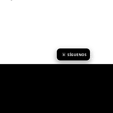
×
SÍGUENOS
Ya te sigo
Zona Emergente 2023
© ZONA EMERGENTE
TODOS LOS DERECHOS RESERVADOS