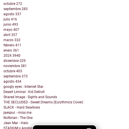
octubre
272
septiembre
283
agosto
337
julio
416
junio
493
mayo
407
abril
357
marzo
332
febrero
411
enero
361
2024
3940
diciembre
329
noviembre
381
octubre
403
septiembre
373
agosto
434
googly eyes - Internet Star
Desert Liminal - Kid Detroit
Shared Image - Sights and Sounds
THE SECLUDED - Sweet Dreams (Eurythmics Cover)
SLACK - Hard Swallows
jaespur. - miss me.
Notbrian - The One
Jean Mar - Halo
STADIUM x Apologygrl - Ocean Wave