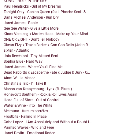
KONG. - HOLE IN THE SKY.
Paul Hendricks - Girl of My Dreams
Tonight Only - Casino Queen (feat. Phoebe Scott & ...
Dana Michael Anderson - Run Dry
Jared James - Pastel
Gee Gee Writer - Give a Little More
Klaas Versteeg x Marten Haak - Make up Your Mind
ONE OR EIGHT - Don't Tell Nobody
Okean Elzy x Travis Barker x Goo Goo Dolls (John R...
sixten - Atlantic
Jola Recchioni - Tiny Missed Beat
Sophia Blue - Hard Way
Jared James - Where You'll Find Me
Dead Rabbitts x Escape the Fate x Judge & Jury - O...
Alam W - La Menor
Christina's Trip - I'll Take It
Mason van Kraayenburg - Lynx (ft. Plural)
Honeycutt Southern - Rock & Roll Lives Again
Head Full of Stars - Out of Control
Water & Wine - Into The White
Meimuna - fureurs secrètes
Frostbite - Falling In Place
Gabe Lopez - I Am Absolutely and Without a Doubt I...
Painted Waves - Wild and Free
Janet Devlin - Emotional Rodeo