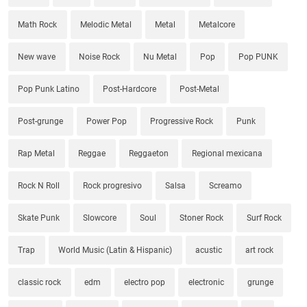
Math Rock
Melodic Metal
Metal
Metalcore
New wave
Noise Rock
Nu Metal
Pop
Pop PUNK
Pop Punk Latino
Post-Hardcore
Post-Metal
Post-grunge
Power Pop
Progressive Rock
Punk
Rap Metal
Reggae
Reggaeton
Regional mexicana
Rock N Roll
Rock progresivo
Salsa
Screamo
Skate Punk
Slowcore
Soul
Stoner Rock
Surf Rock
Trap
World Music (Latin & Hispanic)
acustic
art rock
classic rock
edm
electro pop
electronic
grunge