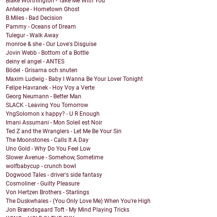
Blake Worthington - Take Me With You
Antelope - Hometown Ghost
B.Miles - Bad Decision
Pammy - Oceans of Dream
Tulegur - Walk Away
monroe & she - Our Love's Disguise
Jovin Webb - Bottom of a Bottle
deiny el angel - ANTES
Bödel - Grisarna och snuten
Maxim Ludwig - Baby I Wanna Be Your Lover Tonight
Felipe Havranek - Hoy Voy a Verte
Georg Neumann - Better Man
SLACK - Leaving You Tomorrow
YngSolomon x happy? - U R Enough
Imani Assumani - Mon Soleil est Noir
Ted Z and the Wranglers - Let Me Be Your Sin
The Moonstones - Calls It A Day
Uno Gold - Why Do You Feel Low
Slower Avenue - Somehow, Sometime
wolfbabycup - crunch bowl
Dogwood Tales - driver's side fantasy
Cosmoliner - Guilty Pleasure
Von Hertzen Brothers - Starlings
The Duskwhales - (You Only Love Me) When You're High
Jon Brændsgaard Toft - My Mind Playing Tricks