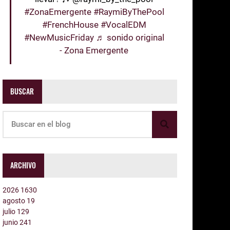
#ZonaEmergente
#RaymiByThePool
#FrenchHouse
#VocalEDM
#NewMusicFriday
♬ sonido original
- Zona Emergente
BUSCAR
ARCHIVO
2026
1630
agosto
19
julio
129
junio
241