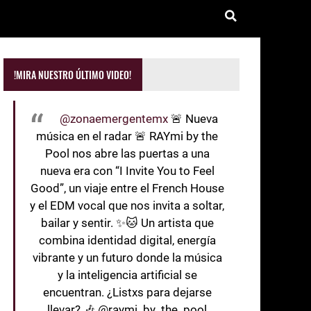
!MIRA NUESTRO ÚLTIMO VIDEO!
@zonaemergentemx
🚨 Nueva
música en el radar 🚨 RAYmi by the
Pool nos abre las puertas a una
nueva era con “I Invite You to Feel
Good”, un viaje entre el French House
y el EDM vocal que nos invita a soltar,
bailar y sentir. ✨🐱 Un artista que
combina identidad digital, energía
vibrante y un futuro donde la música
y la inteligencia artificial se
encuentran. ¿Listxs para dejarse
llevar? 🎶 @raymi_by_the_pool