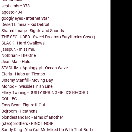
septiembre
373
agosto
434
googly eyes - Internet Star
Desert Liminal - Kid Detroit
Shared Image - Sights and Sounds
THE SECLUDED - Sweet Dreams (Eurythmics Cover)
SLACK - Hard Swallows
jaespur. - miss me.
Notbrian - The One
Jean Mar - Halo
STADIUM x Apologygrl - Ocean Wave
Eterla - Hubo un Tiempo
Jeremy Stanfill - Moving Day
Monoq - Invisible Finish Line
Ellery Twining - DUSTY SPRINGFIELD'S RECORD
COLLEC...
Easy Bear - Figure It Out
Bejroom - Heathens
blondestandard - arms of another
(step)brothers - PINOT NOIR
Sandy King - You Got Me Mixed Up With That Bottle