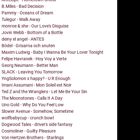
B.Miles - Bad Decision
Pammy - Oceans of Dream
Tulegur - Walk Away
monroe & she - Our Love's Disguise
Jovin Webb - Bottom of a Bottle
deiny el angel - ANTES
Bödel - Grisarna och snuten
Maxim Ludwig - Baby I Wanna Be Your Lover Tonight
Felipe Havranek - Hoy Voy a Verte
Georg Neumann - Better Man
SLACK - Leaving You Tomorrow
YngSolomon x happy? - U R Enough
Imani Assumani - Mon Soleil est Noir
Ted Z and the Wranglers - Let Me Be Your Sin
The Moonstones - Calls It A Day
Uno Gold - Why Do You Feel Low
Slower Avenue - Somehow, Sometime
wolfbabycup - crunch bowl
Dogwood Tales - driver's side fantasy
Cosmoliner - Guilty Pleasure
Von Hertzen Brothers - Starlings