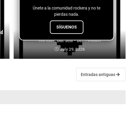
Únete a la comunidad rockera y no te
pierdas nada.
SÍGUENOS
id
Too Late, But Still - Dead Venues
July 29, 2026
Entradas antiguas