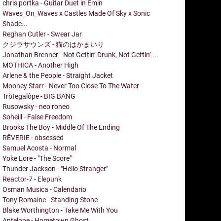
chris portka - Guitar Duet in Emin
Waves_On_Waves x Castles Made Of Sky x Sonic
Shade...
Reghan Cutler - Swear Jar
クジラサウンズ - 猫のはかまいり
Jonathan Brenner - Not Gettin’ Drunk, Not Gettin’ ...
MOTHICA - Another High
Arlene & the People - Straight Jacket
Mooney Starr - Never Too Close To The Water
Trötegalôpe - BIG BANG
Rusowsky - neo roneo
Soheill - False Freedom
Brooks The Boy - Middle Of The Ending
RÊVERIE - obsessed
Samuel Acosta - Normal
Yoke Lore - "The Score"
Thunder Jackson - "Hello Stranger"
Reactor-7 - Elepunk
Osman Musica - Calendario
Tony Romaine - Standing Stone
Blake Worthington - Take Me With You
Antelope - Hometown Ghost