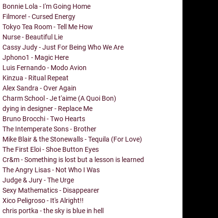
Bonnie Lola - I'm Going Home
Filmore! - Cursed Energy
Tokyo Tea Room - Tell Me How
Nurse - Beautiful Lie
Cassy Judy - Just For Being Who We Are
Jphono1 - Magic Here
Luis Fernando - Modo Avion
Kinzua - Ritual Repeat
Alex Sandra - Over Again
Charm School - Je t'aime (A Quoi Bon)
dying in designer - Replace Me
Bruno Brocchi - Two Hearts
The Intemperate Sons - Brother
Mike Blair & the Stonewalls - Tequila (For Love)
The First Eloi - Shoe Button Eyes
Cr&m - Something is lost but a lesson is learned
The Angry Lisas - Not Who I Was
Judge & Jury - The Urge
Sexy Mathematics - Disappearer
Xico Peligroso - It's Alright!!
chris portka - the sky is blue in hell