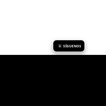
×
SÍGUENOS
Ya te sigo
Zona Emergente 2023
© ZONA EMERGENTE
TODOS LOS DERECHOS RESERVADOS