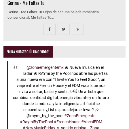
Gerina - Me Faltas Tu
Gerina - Me Faltas Tu Lejos de ser una balada romántica
convencional, Me faltas Tú…
!MIRA NUESTRO ÚLTIMO VIDEO!
@zonaemergentemx
🚨 Nueva música en el
radar 🚨 RAYmi by the Pool nos abre las puertas
a una nueva era con “I Invite You to Feel Good”, un
viaje entre el French House y el EDM vocal que nos
invita a soltar, bailar y sentir. ✨🐱 Un artista que
combina identidad digital, energía vibrante y un futuro
donde la música y la inteligencia artificial se
encuentran. ¿Listxs para dejarse llevar? 🎶
@raymi_by_the_pool
#ZonaEmergente
#RaymiByThePool
#FrenchHouse
#VocalEDM
#NewMusicFriday
♬ sonido original - Zona