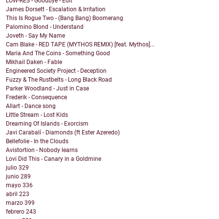
LOW-RES - Goodbye - Edit
James Dorsett - Escalation & Irritation
This Is Rogue Two - (Bang Bang) Boomerang
Palomino Blond - Understand
Joveth - Say My Name
Cam Blake - RED TAPE (MYTHOS REMIX) [feat. Mythos]...
Maria And The Coins - Something Good
Mikhail Daken - Fable
Engineered Society Project - Deception
Fuzzy & The Rustbelts - Long Black Road
Parker Woodland - Just in Case
Frederik - Consequence
Allart - Dance song
Little Stream - Lost Kids
Dreaming Of Islands - Exorcism
Javi Carabalí - Diamonds (ft Ester Azeredo)
Bellefolie - In the Clouds
Avistortion - Nobody learns
Lovi Did This - Canary in a Goldmine
julio
329
junio
289
mayo
336
abril
223
marzo
399
febrero
243