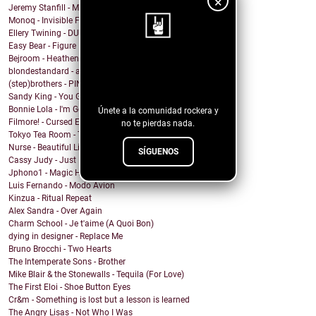
×
Jeremy Stanfill - Moving Day
Monoq - Invisible Finish Line
Ellery Twining - DUSTY SPRINGFIELD'S RECORD COLLEC...
Easy Bear - Figure It Out
Bejroom - Heathens
¡Sigue nuestro
blondestandard - arms of another
(step)brothers - PINOT NOIR
blog!
Sandy King - You Got Me Mixed Up With That Bottle
Bonnie Lola - I'm Going Home
Únete a la comunidad rockera y
Filmore! - Cursed Energy
no te pierdas nada.
Tokyo Tea Room - Tell Me How
Nurse - Beautiful Lie
SÍGUENOS
Cassy Judy - Just For Being Who We Are
Jphono1 - Magic Here
Luis Fernando - Modo Avion
Kinzua - Ritual Repeat
Alex Sandra - Over Again
Charm School - Je t'aime (A Quoi Bon)
dying in designer - Replace Me
Bruno Brocchi - Two Hearts
The Intemperate Sons - Brother
Mike Blair & the Stonewalls - Tequila (For Love)
The First Eloi - Shoe Button Eyes
Cr&m - Something is lost but a lesson is learned
The Angry Lisas - Not Who I Was