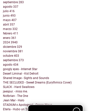
septiembre
283
agosto
337
julio
416
junio
493
mayo
407
abril
357
marzo
332
febrero
411
enero
361
2024
3940
diciembre
329
noviembre
381
octubre
403
septiembre
373
agosto
434
googly eyes - Internet Star
Desert Liminal - Kid Detroit
Shared Image - Sights and Sounds
THE SECLUDED - Sweet Dreams (Eurythmics Cover)
SLACK - Hard Swallows
jaespur. - miss me.
Notbrian - The One
Jean Mar - Halo
STADIUM x Apologygrl - Ocean Wave
Eterla - Hubo un Tiempo