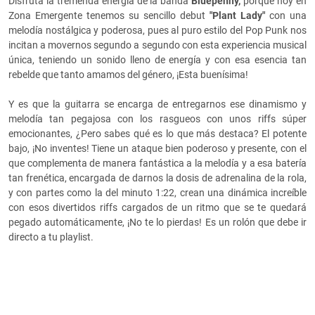
Disfruta la tremenda energía de la banda
Bluepenny,
porque hoy en
Zona Emergente tenemos su sencillo debut
"Plant Lady"
con una
melodía nostálgica y poderosa, pues al puro estilo del Pop Punk nos
incitan a movernos segundo a segundo con esta experiencia musical
única, teniendo un sonido lleno de energía y con esa esencia tan
rebelde que tanto amamos del género, ¡Esta buenísima!
Y es que la guitarra se encarga de entregarnos ese dinamismo y
melodía tan pegajosa con los rasgueos con unos riffs súper
emocionantes, ¿Pero sabes qué es lo que más destaca? El potente
bajo, ¡No inventes! Tiene un ataque bien poderoso y presente, con el
que complementa de manera fantástica a la melodía y a esa batería
tan frenética, encargada de darnos la dosis de adrenalina de la rola,
y con partes como la del minuto 1:22, crean una dinámica increíble
con esos divertidos riffs cargados de un ritmo que se te quedará
pegado automáticamente, ¡No te lo pierdas! Es un rolón que debe ir
directo a tu playlist.