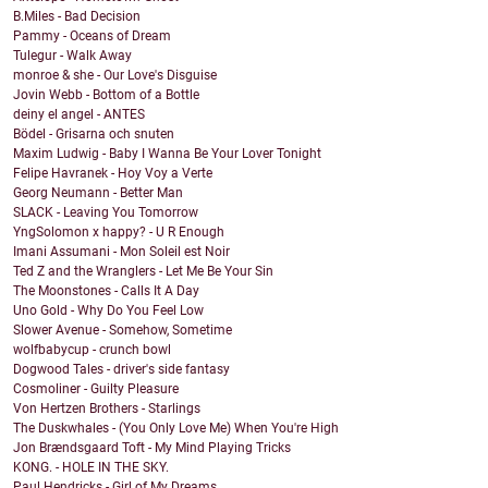
B.Miles - Bad Decision
Pammy - Oceans of Dream
Tulegur - Walk Away
monroe & she - Our Love's Disguise
Jovin Webb - Bottom of a Bottle
deiny el angel - ANTES
Bödel - Grisarna och snuten
Maxim Ludwig - Baby I Wanna Be Your Lover Tonight
Felipe Havranek - Hoy Voy a Verte
Georg Neumann - Better Man
SLACK - Leaving You Tomorrow
YngSolomon x happy? - U R Enough
Imani Assumani - Mon Soleil est Noir
Ted Z and the Wranglers - Let Me Be Your Sin
The Moonstones - Calls It A Day
Uno Gold - Why Do You Feel Low
Slower Avenue - Somehow, Sometime
wolfbabycup - crunch bowl
Dogwood Tales - driver's side fantasy
Cosmoliner - Guilty Pleasure
Von Hertzen Brothers - Starlings
The Duskwhales - (You Only Love Me) When You're High
Jon Brændsgaard Toft - My Mind Playing Tricks
KONG. - HOLE IN THE SKY.
Paul Hendricks - Girl of My Dreams