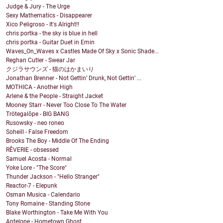
Judge & Jury - The Urge
Sexy Mathematics - Disappearer
Xico Peligroso - It's Alright!!
chris portka - the sky is blue in hell
chris portka - Guitar Duet in Emin
Waves_On_Waves x Castles Made Of Sky x Sonic Shade...
Reghan Cutler - Swear Jar
クジラサウンズ - 猫のはかまいり
Jonathan Brenner - Not Gettin’ Drunk, Not Gettin’ ...
MOTHICA - Another High
Arlene & the People - Straight Jacket
Mooney Starr - Never Too Close To The Water
Trötegalôpe - BIG BANG
Rusowsky - neo roneo
Soheill - False Freedom
Brooks The Boy - Middle Of The Ending
RÊVERIE - obsessed
Samuel Acosta - Normal
Yoke Lore - "The Score"
Thunder Jackson - "Hello Stranger"
Reactor-7 - Elepunk
Osman Musica - Calendario
Tony Romaine - Standing Stone
Blake Worthington - Take Me With You
Antelope - Hometown Ghost