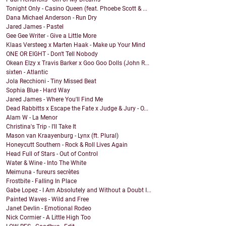
Tonight Only - Casino Queen (feat. Phoebe Scott & ...
Dana Michael Anderson - Run Dry
Jared James - Pastel
Gee Gee Writer - Give a Little More
Klaas Versteeg x Marten Haak - Make up Your Mind
ONE OR EIGHT - Don't Tell Nobody
Okean Elzy x Travis Barker x Goo Goo Dolls (John R...
sixten - Atlantic
Jola Recchioni - Tiny Missed Beat
Sophia Blue - Hard Way
Jared James - Where You'll Find Me
Dead Rabbitts x Escape the Fate x Judge & Jury - O...
Alam W - La Menor
Christina's Trip - I'll Take It
Mason van Kraayenburg - Lynx (ft. Plural)
Honeycutt Southern - Rock & Roll Lives Again
Head Full of Stars - Out of Control
Water & Wine - Into The White
Meimuna - fureurs secrètes
Frostbite - Falling In Place
Gabe Lopez - I Am Absolutely and Without a Doubt I...
Painted Waves - Wild and Free
Janet Devlin - Emotional Rodeo
Nick Cormier - A Little High Too