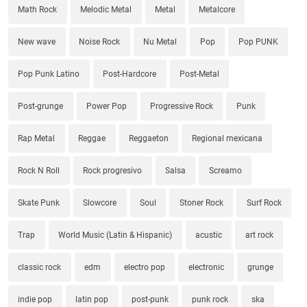
Math Rock
Melodic Metal
Metal
Metalcore
New wave
Noise Rock
Nu Metal
Pop
Pop PUNK
Pop Punk Latino
Post-Hardcore
Post-Metal
Post-grunge
Power Pop
Progressive Rock
Punk
Rap Metal
Reggae
Reggaeton
Regional mexicana
Rock N Roll
Rock progresivo
Salsa
Screamo
Skate Punk
Slowcore
Soul
Stoner Rock
Surf Rock
Trap
World Music (Latin & Hispanic)
acustic
art rock
classic rock
edm
electro pop
electronic
grunge
indie pop
latin pop
post-punk
punk rock
ska