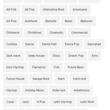
Alt Folk
Alt Pop
Alternative Rock
Americana
Art Pop
Autotune
Bachata
Beats
Bedroom
Chillwave
Christmas
Cinematic
Commercial
Cumbia
Dance
Dance Hall
Dance Pop
Dancehall
Dark wave
Deep House
Disco
Dream Pop
Emo
Emo Hip-hop
Flamenco
Folk
Future Bass
Future House
Garage Rock
Glam
Hard rock
Hip-hop
Holiday Music
Indie rock
Indietronica
J-pop
Jazz
K-Pop
Latin Hip-Hop
Latin Rock