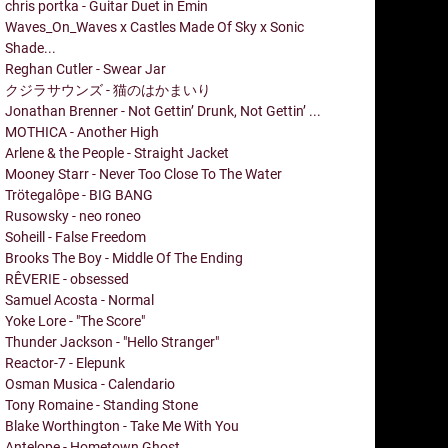
chris portka - Guitar Duet in Emin
Waves_On_Waves x Castles Made Of Sky x Sonic
Shade...
Reghan Cutler - Swear Jar
クジラサウンズ - 猫のはかまいり
Jonathan Brenner - Not Gettin’ Drunk, Not Gettin’ ...
MOTHICA - Another High
Arlene & the People - Straight Jacket
Mooney Starr - Never Too Close To The Water
Trötegalôpe - BIG BANG
Rusowsky - neo roneo
Soheill - False Freedom
Brooks The Boy - Middle Of The Ending
RÊVERIE - obsessed
Samuel Acosta - Normal
Yoke Lore - "The Score"
Thunder Jackson - "Hello Stranger"
Reactor-7 - Elepunk
Osman Musica - Calendario
Tony Romaine - Standing Stone
Blake Worthington - Take Me With You
Antelope - Hometown Ghost