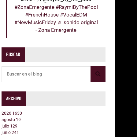
#ZonaEmergente
#RaymiByThePool
#FrenchHouse
#VocalEDM
#NewMusicFriday
♬ sonido original
- Zona Emergente
BUSCAR
ARCHIVO
2026
1630
agosto
19
julio
129
junio
241