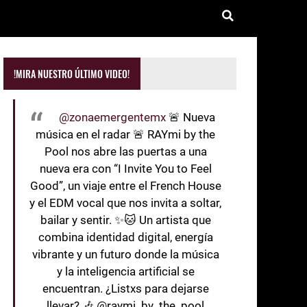
!MIRA NUESTRO ÚLTIMO VIDEO!
@zonaemergentemx
🚨 Nueva
música en el radar 🚨 RAYmi by the
Pool nos abre las puertas a una
nueva era con “I Invite You to Feel
Good”, un viaje entre el French House
y el EDM vocal que nos invita a soltar,
bailar y sentir. ✨🐱 Un artista que
combina identidad digital, energía
vibrante y un futuro donde la música
y la inteligencia artificial se
encuentran. ¿Listxs para dejarse
llevar? 🎶 @raymi_by_the_pool