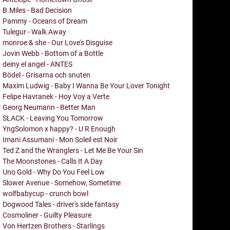
B.Miles - Bad Decision
Pammy - Oceans of Dream
Tulegur - Walk Away
monroe & she - Our Love's Disguise
Jovin Webb - Bottom of a Bottle
deiny el angel - ANTES
Bödel - Grisarna och snuten
Maxim Ludwig - Baby I Wanna Be Your Lover Tonight
Felipe Havranek - Hoy Voy a Verte
Georg Neumann - Better Man
SLACK - Leaving You Tomorrow
YngSolomon x happy? - U R Enough
Imani Assumani - Mon Soleil est Noir
Ted Z and the Wranglers - Let Me Be Your Sin
The Moonstones - Calls It A Day
Uno Gold - Why Do You Feel Low
Slower Avenue - Somehow, Sometime
wolfbabycup - crunch bowl
Dogwood Tales - driver's side fantasy
Cosmoliner - Guilty Pleasure
Von Hertzen Brothers - Starlings