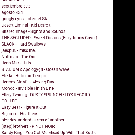
septiembre
373
agosto
434
googly eyes - Internet Star
Desert Liminal - Kid Detroit
Shared Image - Sights and Sounds
THE SECLUDED - Sweet Dreams (Eurythmics Cover)
SLACK - Hard Swallows
jaespur. - miss me.
Notbrian - The One
Jean Mar - Halo
STADIUM x Apologygrl - Ocean Wave
Eterla - Hubo un Tiempo
Jeremy Stanfill - Moving Day
Monoq - Invisible Finish Line
Ellery Twining - DUSTY SPRINGFIELD'S RECORD
COLLEC...
Easy Bear - Figure It Out
Bejroom - Heathens
blondestandard - arms of another
(step)brothers - PINOT NOIR
Sandy King - You Got Me Mixed Up With That Bottle