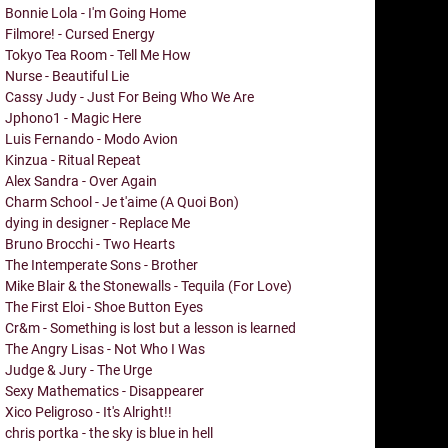
Bonnie Lola - I'm Going Home
Filmore! - Cursed Energy
Tokyo Tea Room - Tell Me How
Nurse - Beautiful Lie
Cassy Judy - Just For Being Who We Are
Jphono1 - Magic Here
Luis Fernando - Modo Avion
Kinzua - Ritual Repeat
Alex Sandra - Over Again
Charm School - Je t'aime (A Quoi Bon)
dying in designer - Replace Me
Bruno Brocchi - Two Hearts
The Intemperate Sons - Brother
Mike Blair & the Stonewalls - Tequila (For Love)
The First Eloi - Shoe Button Eyes
Cr&m - Something is lost but a lesson is learned
The Angry Lisas - Not Who I Was
Judge & Jury - The Urge
Sexy Mathematics - Disappearer
Xico Peligroso - It's Alright!!
chris portka - the sky is blue in hell