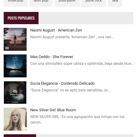
indie pop
latin pop
post-punk
punk rock
ska
POSTS POPULARES
Naomi August - American Zen
Naomi August presenta "American Zen" , una can…
Max Ceddo - She Forever
Con una atmósfera súper cálida y optimista, llega desde Nue…
Sucia Elegancia - Contenido Delicado
"Sucia Elegancia" no es apto para sensibles, co…
New Silver Girl: Blue Room
NEW SILVER GIRL : Es una agrupación que rompe con los
canon…