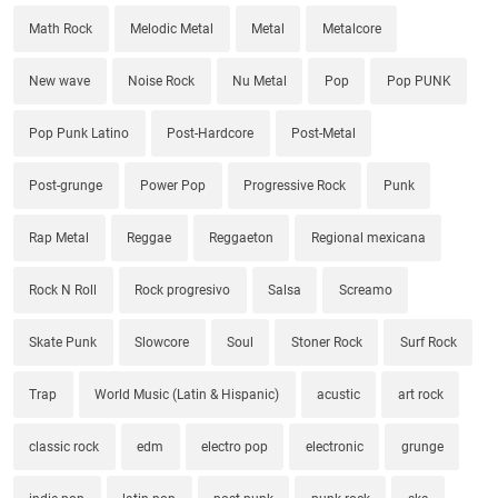
Math Rock
Melodic Metal
Metal
Metalcore
New wave
Noise Rock
Nu Metal
Pop
Pop PUNK
Pop Punk Latino
Post-Hardcore
Post-Metal
Post-grunge
Power Pop
Progressive Rock
Punk
Rap Metal
Reggae
Reggaeton
Regional mexicana
Rock N Roll
Rock progresivo
Salsa
Screamo
Skate Punk
Slowcore
Soul
Stoner Rock
Surf Rock
Trap
World Music (Latin & Hispanic)
acustic
art rock
classic rock
edm
electro pop
electronic
grunge