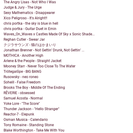
The Angry Lisas - Not Who I Was
Judge & Jury - The Urge
Sexy Mathematics - Disappearer
Xico Peligroso - It's Alright!!
chris portka - the sky is blue in hell
chris portka - Guitar Duet in Emin
Waves_On_Waves x Castles Made Of Sky x Sonic Shade...
Reghan Cutler - Swear Jar
クジラサウンズ - 猫のはかまいり
Jonathan Brenner - Not Gettin’ Drunk, Not Gettin’ ...
MOTHICA - Another High
Arlene & the People - Straight Jacket
Mooney Starr - Never Too Close To The Water
Trötegalôpe - BIG BANG
Rusowsky - neo roneo
Soheill - False Freedom
Brooks The Boy - Middle Of The Ending
RÊVERIE - obsessed
Samuel Acosta - Normal
Yoke Lore - "The Score"
Thunder Jackson - "Hello Stranger"
Reactor-7 - Elepunk
Osman Musica - Calendario
Tony Romaine - Standing Stone
Blake Worthington - Take Me With You