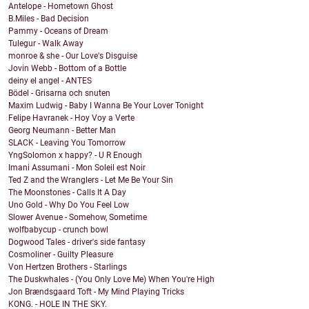
Antelope - Hometown Ghost
B.Miles - Bad Decision
Pammy - Oceans of Dream
Tulegur - Walk Away
monroe & she - Our Love's Disguise
Jovin Webb - Bottom of a Bottle
deiny el angel - ANTES
Bödel - Grisarna och snuten
Maxim Ludwig - Baby I Wanna Be Your Lover Tonight
Felipe Havranek - Hoy Voy a Verte
Georg Neumann - Better Man
SLACK - Leaving You Tomorrow
YngSolomon x happy? - U R Enough
Imani Assumani - Mon Soleil est Noir
Ted Z and the Wranglers - Let Me Be Your Sin
The Moonstones - Calls It A Day
Uno Gold - Why Do You Feel Low
Slower Avenue - Somehow, Sometime
wolfbabycup - crunch bowl
Dogwood Tales - driver's side fantasy
Cosmoliner - Guilty Pleasure
Von Hertzen Brothers - Starlings
The Duskwhales - (You Only Love Me) When You're High
Jon Brændsgaard Toft - My Mind Playing Tricks
KONG. - HOLE IN THE SKY.