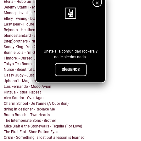
×
Eterla - Hubo un Tiempo
Jeremy Stanfill - Moving Day
Monoq - Invisible Finish Line
Ellery Twining - DUSTY SPRINGFIELD'S RECORD COLLEC...
Easy Bear - Figure It Out
Bejroom - Heathens
¡Sigue nuestro
blondestandard - arms of another
blog!
(step)brothers - PINOT NOIR
Sandy King - You Got Me Mixed Up With That Bottle
Únete a la comunidad rockera y
Bonnie Lola - I'm Going Home
no te pierdas nada.
Filmore! - Cursed Energy
Tokyo Tea Room - Tell Me How
SÍGUENOS
Nurse - Beautiful Lie
Cassy Judy - Just For Being Who We Are
Jphono1 - Magic Here
Luis Fernando - Modo Avion
Kinzua - Ritual Repeat
Alex Sandra - Over Again
Charm School - Je t'aime (A Quoi Bon)
dying in designer - Replace Me
Bruno Brocchi - Two Hearts
The Intemperate Sons - Brother
Mike Blair & the Stonewalls - Tequila (For Love)
The First Eloi - Shoe Button Eyes
Cr&m - Something is lost but a lesson is learned