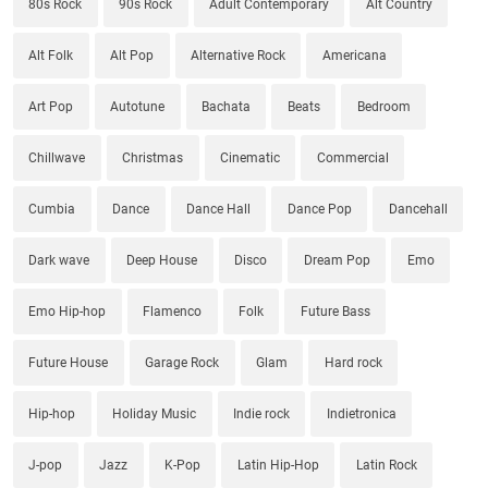
80s Rock
90s Rock
Adult Contemporary
Alt Country
Alt Folk
Alt Pop
Alternative Rock
Americana
Art Pop
Autotune
Bachata
Beats
Bedroom
Chillwave
Christmas
Cinematic
Commercial
Cumbia
Dance
Dance Hall
Dance Pop
Dancehall
Dark wave
Deep House
Disco
Dream Pop
Emo
Emo Hip-hop
Flamenco
Folk
Future Bass
Future House
Garage Rock
Glam
Hard rock
Hip-hop
Holiday Music
Indie rock
Indietronica
J-pop
Jazz
K-Pop
Latin Hip-Hop
Latin Rock