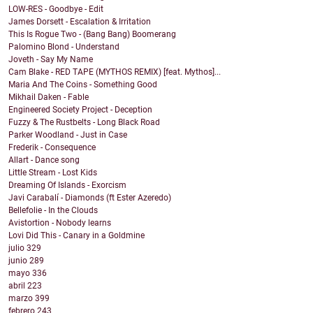
LOW-RES - Goodbye - Edit
James Dorsett - Escalation & Irritation
This Is Rogue Two - (Bang Bang) Boomerang
Palomino Blond - Understand
Joveth - Say My Name
Cam Blake - RED TAPE (MYTHOS REMIX) [feat. Mythos]...
Maria And The Coins - Something Good
Mikhail Daken - Fable
Engineered Society Project - Deception
Fuzzy & The Rustbelts - Long Black Road
Parker Woodland - Just in Case
Frederik - Consequence
Allart - Dance song
Little Stream - Lost Kids
Dreaming Of Islands - Exorcism
Javi Carabalí - Diamonds (ft Ester Azeredo)
Bellefolie - In the Clouds
Avistortion - Nobody learns
Lovi Did This - Canary in a Goldmine
julio
329
junio
289
mayo
336
abril
223
marzo
399
febrero
243