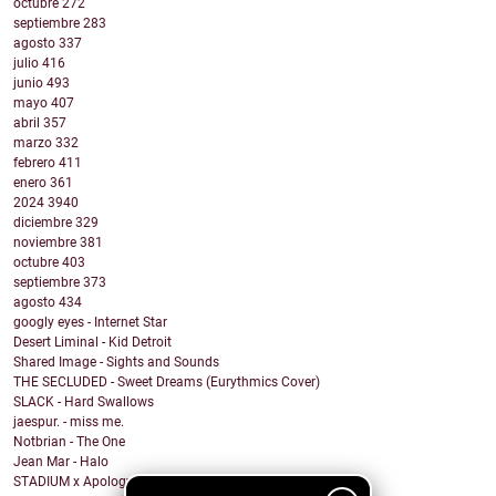
octubre
272
septiembre
283
agosto
337
julio
416
junio
493
mayo
407
abril
357
marzo
332
febrero
411
enero
361
2024
3940
diciembre
329
noviembre
381
octubre
403
septiembre
373
agosto
434
googly eyes - Internet Star
Desert Liminal - Kid Detroit
Shared Image - Sights and Sounds
THE SECLUDED - Sweet Dreams (Eurythmics Cover)
SLACK - Hard Swallows
jaespur. - miss me.
Notbrian - The One
Jean Mar - Halo
STADIUM x Apologygrl - Ocean Wave