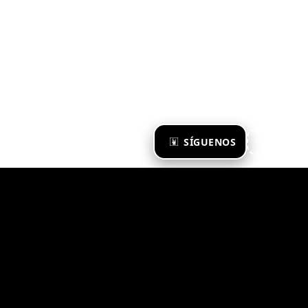
×
SÍGUENOS
Ya te sigo
Zona Emergente 2023
© ZONA EMERGENTE
TODOS LOS DERECHOS RESERVADOS