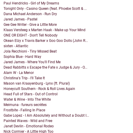
Paul Hendricks - Girl of My Dreams
Tonight Only - Casino Queen (feat. Phoebe Scott & ...
Dana Michael Anderson - Run Dry
Jared James - Pastel
Gee Gee Writer - Give a Little More
Klaas Versteeg x Marten Haak - Make up Your Mind
ONE OR EIGHT - Don't Tell Nobody
Okean Elzy x Travis Barker x Goo Goo Dolls (John R...
sixten - Atlantic
Jola Recchioni - Tiny Missed Beat
Sophia Blue - Hard Way
Jared James - Where You'll Find Me
Dead Rabbitts x Escape the Fate x Judge & Jury - O...
Alam W - La Menor
Christina's Trip - I'll Take It
Mason van Kraayenburg - Lynx (ft. Plural)
Honeycutt Southern - Rock & Roll Lives Again
Head Full of Stars - Out of Control
Water & Wine - Into The White
Meimuna - fureurs secrètes
Frostbite - Falling In Place
Gabe Lopez - I Am Absolutely and Without a Doubt I...
Painted Waves - Wild and Free
Janet Devlin - Emotional Rodeo
Nick Cormier - A Little High Too