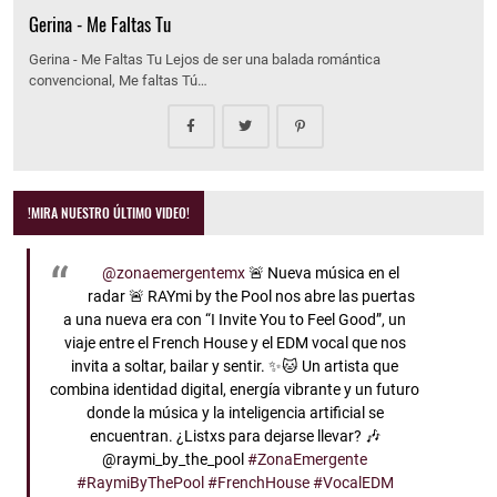
Gerina - Me Faltas Tu
Gerina - Me Faltas Tu Lejos de ser una balada romántica
convencional, Me faltas Tú…
!MIRA NUESTRO ÚLTIMO VIDEO!
@zonaemergentemx
🚨 Nueva música en el
radar 🚨 RAYmi by the Pool nos abre las puertas
a una nueva era con “I Invite You to Feel Good”, un
viaje entre el French House y el EDM vocal que nos
invita a soltar, bailar y sentir. ✨🐱 Un artista que
combina identidad digital, energía vibrante y un futuro
donde la música y la inteligencia artificial se
encuentran. ¿Listxs para dejarse llevar? 🎶
@raymi_by_the_pool
#ZonaEmergente
#RaymiByThePool
#FrenchHouse
#VocalEDM