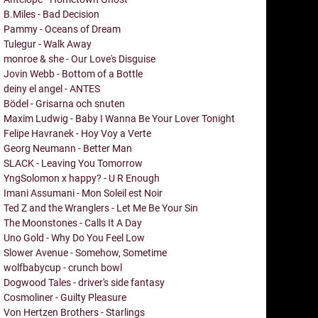
B.Miles - Bad Decision
Pammy - Oceans of Dream
Tulegur - Walk Away
monroe & she - Our Love's Disguise
Jovin Webb - Bottom of a Bottle
deiny el angel - ANTES
Bödel - Grisarna och snuten
Maxim Ludwig - Baby I Wanna Be Your Lover Tonight
Felipe Havranek - Hoy Voy a Verte
Georg Neumann - Better Man
SLACK - Leaving You Tomorrow
YngSolomon x happy? - U R Enough
Imani Assumani - Mon Soleil est Noir
Ted Z and the Wranglers - Let Me Be Your Sin
The Moonstones - Calls It A Day
Uno Gold - Why Do You Feel Low
Slower Avenue - Somehow, Sometime
wolfbabycup - crunch bowl
Dogwood Tales - driver's side fantasy
Cosmoliner - Guilty Pleasure
Von Hertzen Brothers - Starlings