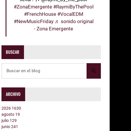
#ZonaEmergente
#RaymiByThePool
#FrenchHouse
#VocalEDM
#NewMusicFriday
♬ sonido original
- Zona Emergente
BUSCAR
ARCHIVO
2026
1630
agosto
19
julio
129
junio
241