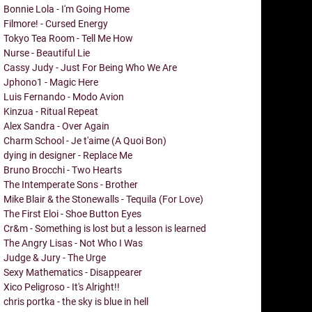
Bonnie Lola - I'm Going Home
Filmore! - Cursed Energy
Tokyo Tea Room - Tell Me How
Nurse - Beautiful Lie
Cassy Judy - Just For Being Who We Are
Jphono1 - Magic Here
Luis Fernando - Modo Avion
Kinzua - Ritual Repeat
Alex Sandra - Over Again
Charm School - Je t'aime (A Quoi Bon)
dying in designer - Replace Me
Bruno Brocchi - Two Hearts
The Intemperate Sons - Brother
Mike Blair & the Stonewalls - Tequila (For Love)
The First Eloi - Shoe Button Eyes
Cr&m - Something is lost but a lesson is learned
The Angry Lisas - Not Who I Was
Judge & Jury - The Urge
Sexy Mathematics - Disappearer
Xico Peligroso - It's Alright!!
chris portka - the sky is blue in hell