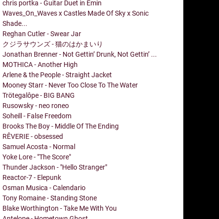
chris portka - Guitar Duet in Emin
Waves_On_Waves x Castles Made Of Sky x Sonic
Shade...
Reghan Cutler - Swear Jar
クジラサウンズ - 猫のはかまいり
Jonathan Brenner - Not Gettin’ Drunk, Not Gettin’ ...
MOTHICA - Another High
Arlene & the People - Straight Jacket
Mooney Starr - Never Too Close To The Water
Trötegalôpe - BIG BANG
Rusowsky - neo roneo
Soheill - False Freedom
Brooks The Boy - Middle Of The Ending
RÊVERIE - obsessed
Samuel Acosta - Normal
Yoke Lore - "The Score"
Thunder Jackson - "Hello Stranger"
Reactor-7 - Elepunk
Osman Musica - Calendario
Tony Romaine - Standing Stone
Blake Worthington - Take Me With You
Antelope - Hometown Ghost