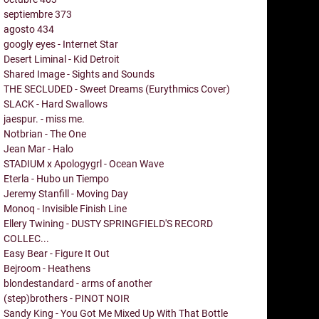
septiembre
373
agosto
434
googly eyes - Internet Star
Desert Liminal - Kid Detroit
Shared Image - Sights and Sounds
THE SECLUDED - Sweet Dreams (Eurythmics Cover)
SLACK - Hard Swallows
jaespur. - miss me.
Notbrian - The One
Jean Mar - Halo
STADIUM x Apologygrl - Ocean Wave
Eterla - Hubo un Tiempo
Jeremy Stanfill - Moving Day
Monoq - Invisible Finish Line
Ellery Twining - DUSTY SPRINGFIELD'S RECORD
COLLEC...
Easy Bear - Figure It Out
Bejroom - Heathens
blondestandard - arms of another
(step)brothers - PINOT NOIR
Sandy King - You Got Me Mixed Up With That Bottle