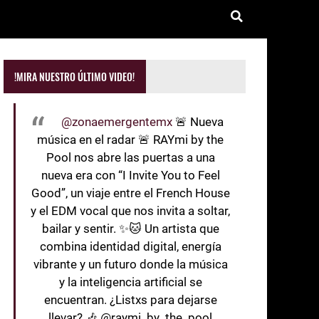
!MIRA NUESTRO ÚLTIMO VIDEO!
@zonaemergentemx
🚨 Nueva
música en el radar 🚨 RAYmi by the
Pool nos abre las puertas a una
nueva era con “I Invite You to Feel
Good”, un viaje entre el French House
y el EDM vocal que nos invita a soltar,
bailar y sentir. ✨🐱 Un artista que
combina identidad digital, energía
vibrante y un futuro donde la música
y la inteligencia artificial se
encuentran. ¿Listxs para dejarse
llevar? 🎶 @raymi_by_the_pool