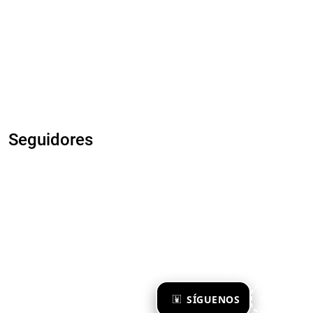
Seguidores
×
SÍGUENOS
Ya te sigo