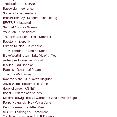
Trötegalôpe - BIG BANG
Rusowsky - neo roneo
Soheill - False Freedom
Brooks The Boy - Middle Of The Ending
RÊVERIE - obsessed
Samuel Acosta - Normal
Yoke Lore - "The Score"
Thunder Jackson - "Hello Stranger"
Reactor-7 - Elepunk
Osman Musica - Calendario
Tony Romaine - Standing Stone
Blake Worthington - Take Me With You
Antelope - Hometown Ghost
B.Miles - Bad Decision
Pammy - Oceans of Dream
Tulegur - Walk Away
monroe & she - Our Love's Disguise
Jovin Webb - Bottom of a Bottle
deiny el angel - ANTES
Bödel - Grisarna och snuten
Maxim Ludwig - Baby I Wanna Be Your Lover Tonight
Felipe Havranek - Hoy Voy a Verte
Georg Neumann - Better Man
SLACK - Leaving You Tomorrow
YngSolomon x happy? - U R Enough