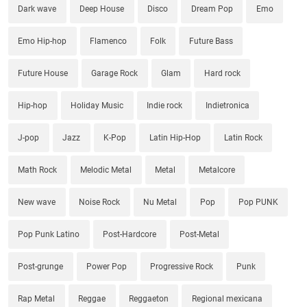
Dark wave
Deep House
Disco
Dream Pop
Emo
Emo Hip-hop
Flamenco
Folk
Future Bass
Future House
Garage Rock
Glam
Hard rock
Hip-hop
Holiday Music
Indie rock
Indietronica
J-pop
Jazz
K-Pop
Latin Hip-Hop
Latin Rock
Math Rock
Melodic Metal
Metal
Metalcore
New wave
Noise Rock
Nu Metal
Pop
Pop PUNK
Pop Punk Latino
Post-Hardcore
Post-Metal
Post-grunge
Power Pop
Progressive Rock
Punk
Rap Metal
Reggae
Reggaeton
Regional mexicana