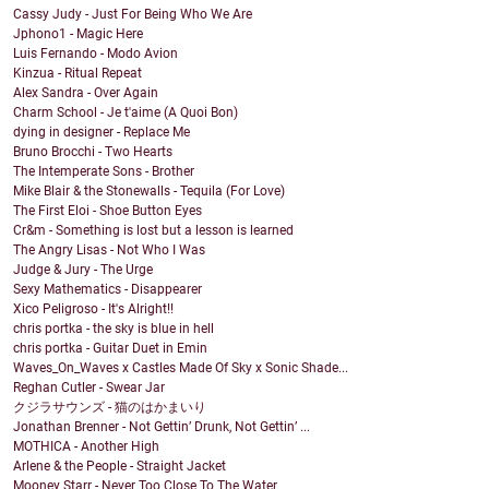
Cassy Judy - Just For Being Who We Are
Jphono1 - Magic Here
Luis Fernando - Modo Avion
Kinzua - Ritual Repeat
Alex Sandra - Over Again
Charm School - Je t'aime (A Quoi Bon)
dying in designer - Replace Me
Bruno Brocchi - Two Hearts
The Intemperate Sons - Brother
Mike Blair & the Stonewalls - Tequila (For Love)
The First Eloi - Shoe Button Eyes
Cr&m - Something is lost but a lesson is learned
The Angry Lisas - Not Who I Was
Judge & Jury - The Urge
Sexy Mathematics - Disappearer
Xico Peligroso - It's Alright!!
chris portka - the sky is blue in hell
chris portka - Guitar Duet in Emin
Waves_On_Waves x Castles Made Of Sky x Sonic Shade...
Reghan Cutler - Swear Jar
クジラサウンズ - 猫のはかまいり
Jonathan Brenner - Not Gettin’ Drunk, Not Gettin’ ...
MOTHICA - Another High
Arlene & the People - Straight Jacket
Mooney Starr - Never Too Close To The Water