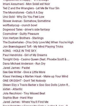
Imani Assumani - Mon Soleil est Noir
Ted Z and the Wranglers - Let Me Be Your Sin
The Moonstones - Calls It A Day
Uno Gold - Why Do You Feel Low
Slower Avenue - Somehow, Sometime
wolfbabycup - crunch bowl
Dogwood Tales - driver's side fantasy
Cosmoliner - Guilty Pleasure
Von Hertzen Brothers - Starlings
The Duskwhales - (You Only Love Me) When You're High
Jon Brændsgaard Toft - My Mind Playing Tricks
KONG. - HOLE IN THE SKY.
Paul Hendricks - Girl of My Dreams
Tonight Only - Casino Queen (feat. Phoebe Scott & ...
Dana Michael Anderson - Run Dry
Jared James - Pastel
Gee Gee Writer - Give a Little More
Klaas Versteeg x Marten Haak - Make up Your Mind
ONE OR EIGHT - Don't Tell Nobody
Okean Elzy x Travis Barker x Goo Goo Dolls (John R...
sixten - Atlantic
Jola Recchioni - Tiny Missed Beat
Sophia Blue - Hard Way
Jared James - Where You'll Find Me