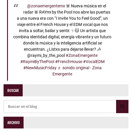
@zonaemergentemx
🚨 Nueva música en el
radar 🚨 RAYmi by the Pool nos abre las puertas
a una nueva era con “I Invite You to Feel Good”, un
viaje entre el French House y el EDM vocal que nos
invita a soltar, bailar y sentir. ✨🐱 Un artista que
combina identidad digital, energía vibrante y un futuro
donde la música y la inteligencia artificial se
encuentran. ¿Listxs para dejarse llevar? 🎶
@raymi_by_the_pool
#ZonaEmergente
#RaymiByThePool
#FrenchHouse
#VocalEDM
#NewMusicFriday
♬ sonido original - Zona
Emergente
BUSCAR
ARCHIVO