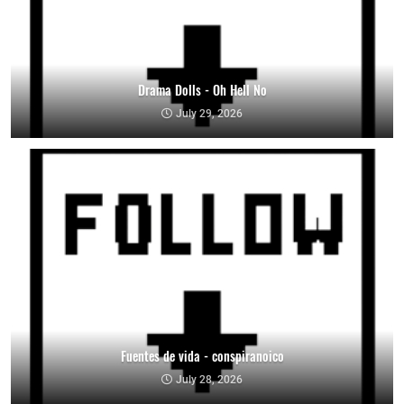
Drama Dolls - Oh Hell No
July 29, 2026
Fuentes de vida - conspiranoico
July 28, 2026