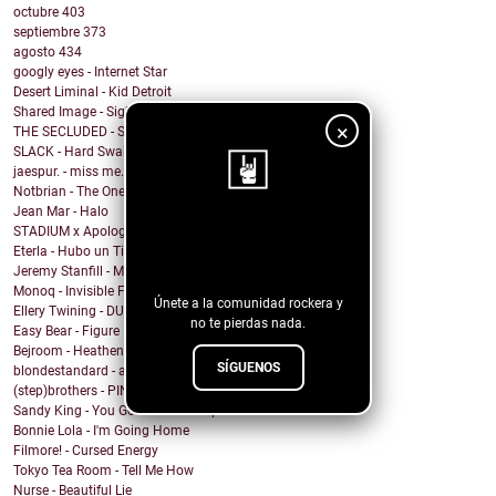
octubre
403
septiembre
373
agosto
434
googly eyes - Internet Star
Desert Liminal - Kid Detroit
Shared Image - Sights and Sounds
×
THE SECLUDED - Sweet Dreams (Eurythmics Cover)
SLACK - Hard Swallows
jaespur. - miss me.
Notbrian - The One
Jean Mar - Halo
STADIUM x Apologygrl - Ocean Wave
¡Sigue nuestro
Eterla - Hubo un Tiempo
blog!
Jeremy Stanfill - Moving Day
Monoq - Invisible Finish Line
Únete a la comunidad rockera y
Ellery Twining - DUSTY SPRINGFIELD'S RECORD COLLEC...
no te pierdas nada.
Easy Bear - Figure It Out
Bejroom - Heathens
SÍGUENOS
blondestandard - arms of another
(step)brothers - PINOT NOIR
Sandy King - You Got Me Mixed Up With That Bottle
Bonnie Lola - I'm Going Home
Filmore! - Cursed Energy
Tokyo Tea Room - Tell Me How
Nurse - Beautiful Lie