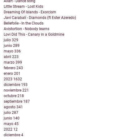
Allart - Dance song
Little Stream - Lost Kids
Dreaming Of Islands - Exorcism
Javi Carabalí - Diamonds (ft Ester Azeredo)
Bellefolie - In the Clouds
Avistortion - Nobody learns
Lovi Did This - Canary in a Goldmine
julio
329
junio
289
mayo
336
abril
223
marzo
399
febrero
243
enero
201
2023
1632
diciembre
193
noviembre
221
octubre
218
septiembre
187
agosto
341
julio
287
junio
140
mayo
45
2022
12
diciembre
4