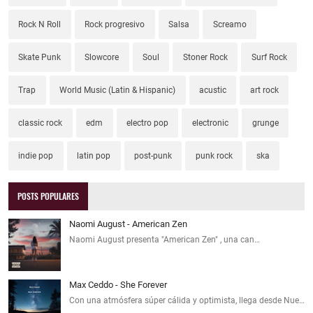
Rock N Roll
Rock progresivo
Salsa
Screamo
Skate Punk
Slowcore
Soul
Stoner Rock
Surf Rock
Trap
World Music (Latin & Hispanic)
acustic
art rock
classic rock
edm
electro pop
electronic
grunge
indie pop
latin pop
post-punk
punk rock
ska
POSTS POPULARES
Naomi August - American Zen
Naomi August presenta "American Zen" , una can…
Max Ceddo - She Forever
Con una atmósfera súper cálida y optimista, llega desde Nue…