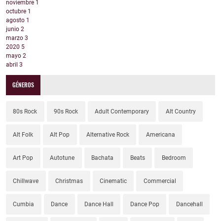
noviembre
1
octubre
1
agosto
1
junio
2
marzo
3
2020
5
mayo
2
abril
3
GÉNEROS
80s Rock
90s Rock
Adult Contemporary
Alt Country
Alt Folk
Alt Pop
Alternative Rock
Americana
Art Pop
Autotune
Bachata
Beats
Bedroom
Chillwave
Christmas
Cinematic
Commercial
Cumbia
Dance
Dance Hall
Dance Pop
Dancehall