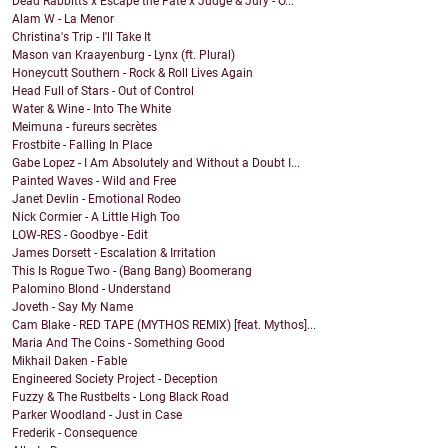
Dead Rabbitts x Escape the Fate x Judge & Jury - O...
Alam W - La Menor
Christina's Trip - I'll Take It
Mason van Kraayenburg - Lynx (ft. Plural)
Honeycutt Southern - Rock & Roll Lives Again
Head Full of Stars - Out of Control
Water & Wine - Into The White
Meimuna - fureurs secrètes
Frostbite - Falling In Place
Gabe Lopez - I Am Absolutely and Without a Doubt I...
Painted Waves - Wild and Free
Janet Devlin - Emotional Rodeo
Nick Cormier - A Little High Too
LOW-RES - Goodbye - Edit
James Dorsett - Escalation & Irritation
This Is Rogue Two - (Bang Bang) Boomerang
Palomino Blond - Understand
Joveth - Say My Name
Cam Blake - RED TAPE (MYTHOS REMIX) [feat. Mythos]...
Maria And The Coins - Something Good
Mikhail Daken - Fable
Engineered Society Project - Deception
Fuzzy & The Rustbelts - Long Black Road
Parker Woodland - Just in Case
Frederik - Consequence