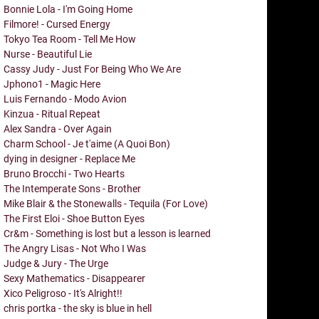
Bonnie Lola - I'm Going Home
Filmore! - Cursed Energy
Tokyo Tea Room - Tell Me How
Nurse - Beautiful Lie
Cassy Judy - Just For Being Who We Are
Jphono1 - Magic Here
Luis Fernando - Modo Avion
Kinzua - Ritual Repeat
Alex Sandra - Over Again
Charm School - Je t'aime (A Quoi Bon)
dying in designer - Replace Me
Bruno Brocchi - Two Hearts
The Intemperate Sons - Brother
Mike Blair & the Stonewalls - Tequila (For Love)
The First Eloi - Shoe Button Eyes
Cr&m - Something is lost but a lesson is learned
The Angry Lisas - Not Who I Was
Judge & Jury - The Urge
Sexy Mathematics - Disappearer
Xico Peligroso - It's Alright!!
chris portka - the sky is blue in hell