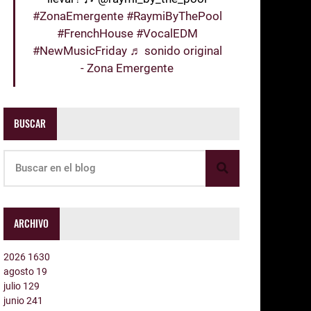
#ZonaEmergente
#RaymiByThePool
#FrenchHouse
#VocalEDM
#NewMusicFriday
♬ sonido original
- Zona Emergente
BUSCAR
ARCHIVO
2026
1630
agosto
19
julio
129
junio
241