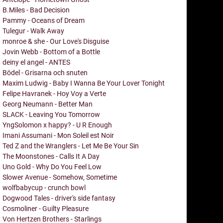
B.Miles - Bad Decision
Pammy - Oceans of Dream
Tulegur - Walk Away
monroe & she - Our Love's Disguise
Jovin Webb - Bottom of a Bottle
deiny el angel - ANTES
Bödel - Grisarna och snuten
Maxim Ludwig - Baby I Wanna Be Your Lover Tonight
Felipe Havranek - Hoy Voy a Verte
Georg Neumann - Better Man
SLACK - Leaving You Tomorrow
YngSolomon x happy? - U R Enough
Imani Assumani - Mon Soleil est Noir
Ted Z and the Wranglers - Let Me Be Your Sin
The Moonstones - Calls It A Day
Uno Gold - Why Do You Feel Low
Slower Avenue - Somehow, Sometime
wolfbabycup - crunch bowl
Dogwood Tales - driver's side fantasy
Cosmoliner - Guilty Pleasure
Von Hertzen Brothers - Starlings