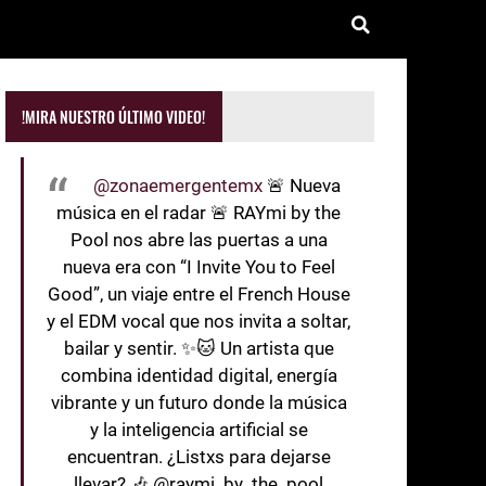
!MIRA NUESTRO ÚLTIMO VIDEO!
@zonaemergentemx
🚨 Nueva
música en el radar 🚨 RAYmi by the
Pool nos abre las puertas a una
nueva era con “I Invite You to Feel
Good”, un viaje entre el French House
y el EDM vocal que nos invita a soltar,
bailar y sentir. ✨🐱 Un artista que
combina identidad digital, energía
vibrante y un futuro donde la música
y la inteligencia artificial se
encuentran. ¿Listxs para dejarse
llevar? 🎶 @raymi_by_the_pool