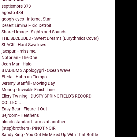
septiembre
373
agosto
434
googly eyes - Internet Star
Desert Liminal - Kid Detroit
Shared Image - Sights and Sounds
THE SECLUDED - Sweet Dreams (Eurythmics Cover)
SLACK - Hard Swallows
jaespur. - miss me.
Notbrian - The One
Jean Mar - Halo
STADIUM x Apologygrl - Ocean Wave
Eterla - Hubo un Tiempo
Jeremy Stanfill - Moving Day
Monoq - Invisible Finish Line
Ellery Twining - DUSTY SPRINGFIELD'S RECORD
COLLEC...
Easy Bear - Figure It Out
Bejroom - Heathens
blondestandard - arms of another
(step)brothers - PINOT NOIR
Sandy King - You Got Me Mixed Up With That Bottle