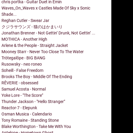
chris portka - Guitar Duet in Emin
Waves_On_Waves x Castles Made Of Sky x Sonic
Shade...
Reghan Cutler - Swear Jar
クジラサウンズ - 猫のはかまいり
Jonathan Brenner - Not Gettin’ Drunk, Not Gettin’ ...
MOTHICA - Another High
Arlene & the People - Straight Jacket
Mooney Starr - Never Too Close To The Water
Trötegalôpe - BIG BANG
Rusowsky - neo roneo
Soheill - False Freedom
Brooks The Boy - Middle Of The Ending
RÊVERIE - obsessed
Samuel Acosta - Normal
Yoke Lore - "The Score"
Thunder Jackson - "Hello Stranger"
Reactor-7 - Elepunk
Osman Musica - Calendario
Tony Romaine - Standing Stone
Blake Worthington - Take Me With You
Antelope - Hometown Ghost