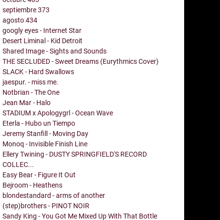
septiembre
373
agosto
434
googly eyes - Internet Star
Desert Liminal - Kid Detroit
Shared Image - Sights and Sounds
THE SECLUDED - Sweet Dreams (Eurythmics Cover)
SLACK - Hard Swallows
jaespur. - miss me.
Notbrian - The One
Jean Mar - Halo
STADIUM x Apologygrl - Ocean Wave
Eterla - Hubo un Tiempo
Jeremy Stanfill - Moving Day
Monoq - Invisible Finish Line
Ellery Twining - DUSTY SPRINGFIELD'S RECORD
COLLEC...
Easy Bear - Figure It Out
Bejroom - Heathens
blondestandard - arms of another
(step)brothers - PINOT NOIR
Sandy King - You Got Me Mixed Up With That Bottle