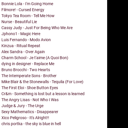
Bonnie Lola - I'm Going Home
Filmore! - Cursed Energy
Tokyo Tea Room - Tell Me How
Nurse - Beautiful Lie
Cassy Judy - Just For Being Who We Are
Jphono1 - Magic Here
Luis Fernando - Modo Avion
Kinzua - Ritual Repeat
Alex Sandra - Over Again
Charm School - Je t'aime (A Quoi Bon)
dying in designer - Replace Me
Bruno Brocchi - Two Hearts
The Intemperate Sons - Brother
Mike Blair & the Stonewalls - Tequila (For Love)
The First Eloi - Shoe Button Eyes
Cr&m - Something is lost but a lesson is learned
The Angry Lisas - Not Who I Was
Judge & Jury - The Urge
Sexy Mathematics - Disappearer
Xico Peligroso - It's Alright!!
chris portka - the sky is blue in hell