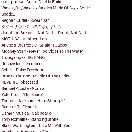
chris portka - Guitar Duet in Emin
Waves_On_Waves x Castles Made Of Sky x Sonic
Shade...
Reghan Cutler - Swear Jar
クジラサウンズ - 猫のはかまいり
Jonathan Brenner - Not Gettin’ Drunk, Not Gettin’ ...
MOTHICA - Another High
Arlene & the People - Straight Jacket
Mooney Starr - Never Too Close To The Water
Trötegalôpe - BIG BANG
Rusowsky - neo roneo
Soheill - False Freedom
Brooks The Boy - Middle Of The Ending
RÊVERIE - obsessed
Samuel Acosta - Normal
Yoke Lore - "The Score"
Thunder Jackson - "Hello Stranger"
Reactor-7 - Elepunk
Osman Musica - Calendario
Tony Romaine - Standing Stone
Blake Worthington - Take Me With You
Antelope - Hometown Ghost