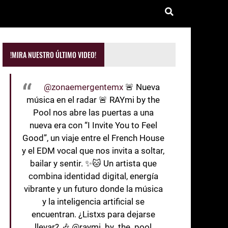
!MIRA NUESTRO ÚLTIMO VIDEO!
@zonaemergentemx
🚨 Nueva
música en el radar 🚨 RAYmi by the
Pool nos abre las puertas a una
nueva era con “I Invite You to Feel
Good”, un viaje entre el French House
y el EDM vocal que nos invita a soltar,
bailar y sentir. ✨🐱 Un artista que
combina identidad digital, energía
vibrante y un futuro donde la música
y la inteligencia artificial se
encuentran. ¿Listxs para dejarse
llevar? 🎶 @raymi_by_the_pool