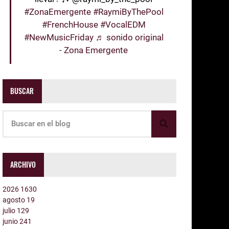
#ZonaEmergente
#RaymiByThePool
#FrenchHouse
#VocalEDM
#NewMusicFriday
♬ sonido original
- Zona Emergente
BUSCAR
ARCHIVO
2026
1630
agosto
19
julio
129
junio
241