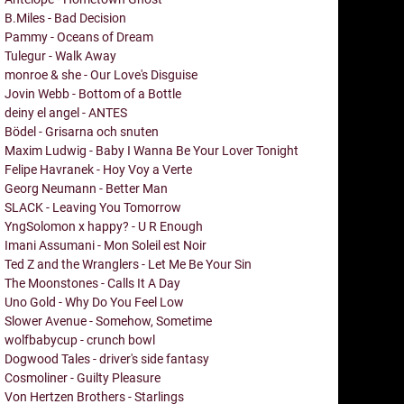
B.Miles - Bad Decision
Pammy - Oceans of Dream
Tulegur - Walk Away
monroe & she - Our Love's Disguise
Jovin Webb - Bottom of a Bottle
deiny el angel - ANTES
Bödel - Grisarna och snuten
Maxim Ludwig - Baby I Wanna Be Your Lover Tonight
Felipe Havranek - Hoy Voy a Verte
Georg Neumann - Better Man
SLACK - Leaving You Tomorrow
YngSolomon x happy? - U R Enough
Imani Assumani - Mon Soleil est Noir
Ted Z and the Wranglers - Let Me Be Your Sin
The Moonstones - Calls It A Day
Uno Gold - Why Do You Feel Low
Slower Avenue - Somehow, Sometime
wolfbabycup - crunch bowl
Dogwood Tales - driver's side fantasy
Cosmoliner - Guilty Pleasure
Von Hertzen Brothers - Starlings