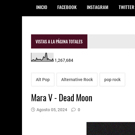
INICIO
FACEBOOK
INSTAGRAM
TWITTER
VISTAS A LA PÁGINA TOTALES
1,267,684
Alt Pop
Alternative Rock
pop rock
Mara V - Dead Moon
Agosto 05, 2024
0