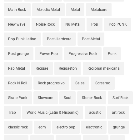
Math Rock
Melodic Metal
Metal
Metalcore
New wave
Noise Rock
Nu Metal
Pop
Pop PUNK
Pop Punk Latino
Post-Hardcore
Post-Metal
Post-grunge
Power Pop
Progressive Rock
Punk
Rap Metal
Reggae
Reggaeton
Regional mexicana
Rock N Roll
Rock progresivo
Salsa
Screamo
Skate Punk
Slowcore
Soul
Stoner Rock
Surf Rock
Trap
World Music (Latin & Hispanic)
acustic
art rock
classic rock
edm
electro pop
electronic
grunge