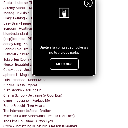
×
Eterla - Hubo un Tiempo
Jeremy Stanfill - Moving Day
Monoq - Invisible Finish Line
Ellery Twining - DUSTY SPRINGFIELD'S RECORD COLLEC...
Easy Bear - Figure It Out
Bejroom - Heathens
¡Sigue nuestro
blondestandard - arms of another
blog!
(step)brothers - PINOT NOIR
Sandy King - You Got Me Mixed Up With That Bottle
Únete a la comunidad rockera y
Bonnie Lola - I'm Going Home
no te pierdas nada.
Filmore! - Cursed Energy
Tokyo Tea Room - Tell Me How
SÍGUENOS
Nurse - Beautiful Lie
Cassy Judy - Just For Being Who We Are
Jphono1 - Magic Here
Luis Fernando - Modo Avion
Kinzua - Ritual Repeat
Alex Sandra - Over Again
Charm School - Je t'aime (A Quoi Bon)
dying in designer - Replace Me
Bruno Brocchi - Two Hearts
The Intemperate Sons - Brother
Mike Blair & the Stonewalls - Tequila (For Love)
The First Eloi - Shoe Button Eyes
Cr&m - Something is lost but a lesson is learned