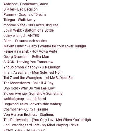
Antelope - Hometown Ghost
B.Miles - Bad Decision
Pammy - Oceans of Dream
Tulegur - Walk Away
monroe & she - Our Love's Disguise
Jovin Webb - Bottom of a Bottle
deiny el angel - ANTES
Bödel - Grisarna och snuten
Maxim Ludwig - Baby I Wanna Be Your Lover Tonight
Felipe Havranek - Hoy Voy a Verte
Georg Neumann - Better Man
SLACK - Leaving You Tomorrow
YngSolomon x happy? - U R Enough
Imani Assumani - Mon Soleil est Noir
Ted Z and the Wranglers - Let Me Be Your Sin
The Moonstones - Calls It A Day
Uno Gold - Why Do You Feel Low
Slower Avenue - Somehow, Sometime
wolfbabycup - crunch bowl
Dogwood Tales - driver's side fantasy
Cosmoliner - Guilty Pleasure
Von Hertzen Brothers - Starlings
The Duskwhales - (You Only Love Me) When You're High
Jon Brændsgaard Toft - My Mind Playing Tricks
KONG. - HOLE IN THE SKY.