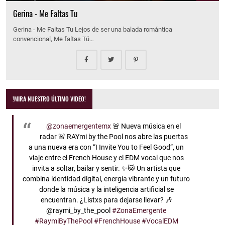
Gerina - Me Faltas Tu
Gerina - Me Faltas Tu Lejos de ser una balada romántica
convencional, Me faltas Tú…
!MIRA NUESTRO ÚLTIMO VIDEO!
@zonaemergentemx
🚨 Nueva música en el
radar 🚨 RAYmi by the Pool nos abre las puertas
a una nueva era con “I Invite You to Feel Good”, un
viaje entre el French House y el EDM vocal que nos
invita a soltar, bailar y sentir. ✨🐱 Un artista que
combina identidad digital, energía vibrante y un futuro
donde la música y la inteligencia artificial se
encuentran. ¿Listxs para dejarse llevar? 🎶
@raymi_by_the_pool
#ZonaEmergente
#RaymiByThePool
#FrenchHouse
#VocalEDM