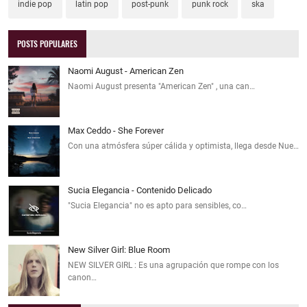
indie pop
latin pop
post-punk
punk rock
ska
POSTS POPULARES
Naomi August - American Zen
Naomi August presenta "American Zen" , una can…
Max Ceddo - She Forever
Con una atmósfera súper cálida y optimista, llega desde Nue…
Sucia Elegancia - Contenido Delicado
"Sucia Elegancia" no es apto para sensibles, co…
New Silver Girl: Blue Room
NEW SILVER GIRL : Es una agrupación que rompe con los
canon…