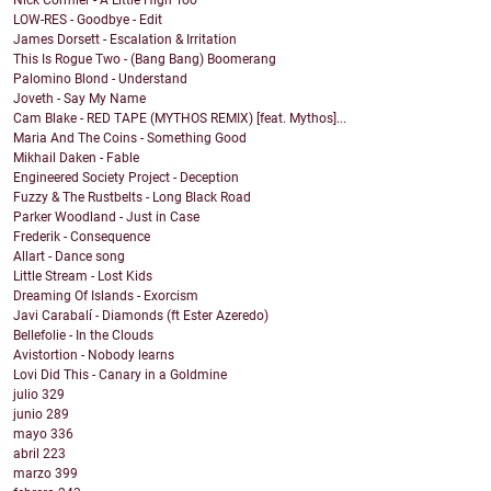
Nick Cormier - A Little High Too
LOW-RES - Goodbye - Edit
James Dorsett - Escalation & Irritation
This Is Rogue Two - (Bang Bang) Boomerang
Palomino Blond - Understand
Joveth - Say My Name
Cam Blake - RED TAPE (MYTHOS REMIX) [feat. Mythos]...
Maria And The Coins - Something Good
Mikhail Daken - Fable
Engineered Society Project - Deception
Fuzzy & The Rustbelts - Long Black Road
Parker Woodland - Just in Case
Frederik - Consequence
Allart - Dance song
Little Stream - Lost Kids
Dreaming Of Islands - Exorcism
Javi Carabalí - Diamonds (ft Ester Azeredo)
Bellefolie - In the Clouds
Avistortion - Nobody learns
Lovi Did This - Canary in a Goldmine
julio
329
junio
289
mayo
336
abril
223
marzo
399