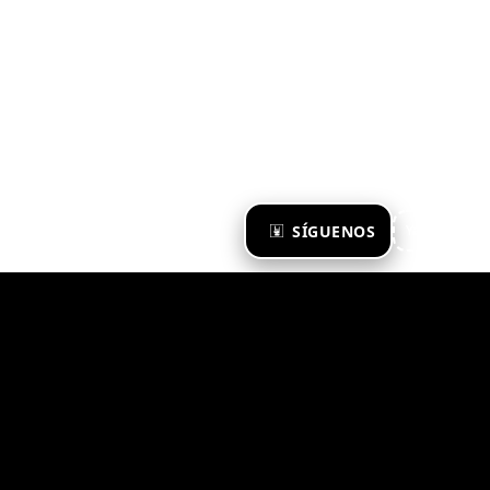
×
SÍGUENOS
Ya te sigo
Zona Emergente 2023
© ZONA EMERGENTE
TODOS LOS DERECHOS RESERVADOS