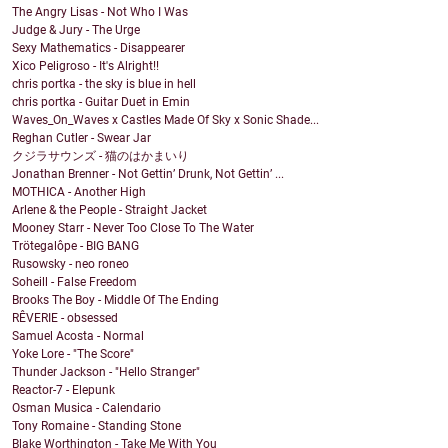
The Angry Lisas - Not Who I Was
Judge & Jury - The Urge
Sexy Mathematics - Disappearer
Xico Peligroso - It's Alright!!
chris portka - the sky is blue in hell
chris portka - Guitar Duet in Emin
Waves_On_Waves x Castles Made Of Sky x Sonic Shade...
Reghan Cutler - Swear Jar
クジラサウンズ - 猫のはかまいり
Jonathan Brenner - Not Gettin’ Drunk, Not Gettin’ ...
MOTHICA - Another High
Arlene & the People - Straight Jacket
Mooney Starr - Never Too Close To The Water
Trötegalôpe - BIG BANG
Rusowsky - neo roneo
Soheill - False Freedom
Brooks The Boy - Middle Of The Ending
RÊVERIE - obsessed
Samuel Acosta - Normal
Yoke Lore - "The Score"
Thunder Jackson - "Hello Stranger"
Reactor-7 - Elepunk
Osman Musica - Calendario
Tony Romaine - Standing Stone
Blake Worthington - Take Me With You