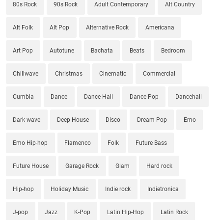
80s Rock
90s Rock
Adult Contemporary
Alt Country
Alt Folk
Alt Pop
Alternative Rock
Americana
Art Pop
Autotune
Bachata
Beats
Bedroom
Chillwave
Christmas
Cinematic
Commercial
Cumbia
Dance
Dance Hall
Dance Pop
Dancehall
Dark wave
Deep House
Disco
Dream Pop
Emo
Emo Hip-hop
Flamenco
Folk
Future Bass
Future House
Garage Rock
Glam
Hard rock
Hip-hop
Holiday Music
Indie rock
Indietronica
J-pop
Jazz
K-Pop
Latin Hip-Hop
Latin Rock