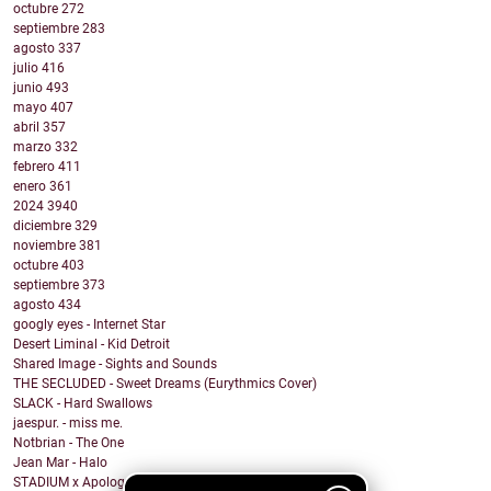
octubre
272
septiembre
283
agosto
337
julio
416
junio
493
mayo
407
abril
357
marzo
332
febrero
411
enero
361
2024
3940
diciembre
329
noviembre
381
octubre
403
septiembre
373
agosto
434
googly eyes - Internet Star
Desert Liminal - Kid Detroit
Shared Image - Sights and Sounds
THE SECLUDED - Sweet Dreams (Eurythmics Cover)
SLACK - Hard Swallows
jaespur. - miss me.
Notbrian - The One
Jean Mar - Halo
STADIUM x Apologygrl - Ocean Wave