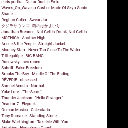
chris portka - Guitar Duet in Emin
Waves_On_Waves x Castles Made Of Sky x Sonic
Shade...
Reghan Cutler - Swear Jar
クジラサウンズ - 猫のはかまいり
Jonathan Brenner - Not Gettin’ Drunk, Not Gettin’ ...
MOTHICA - Another High
Arlene & the People - Straight Jacket
Mooney Starr - Never Too Close To The Water
Trötegalôpe - BIG BANG
Rusowsky - neo roneo
Soheill - False Freedom
Brooks The Boy - Middle Of The Ending
RÊVERIE - obsessed
Samuel Acosta - Normal
Yoke Lore - "The Score"
Thunder Jackson - "Hello Stranger"
Reactor-7 - Elepunk
Osman Musica - Calendario
Tony Romaine - Standing Stone
Blake Worthington - Take Me With You
Antelope - Hometown Ghost