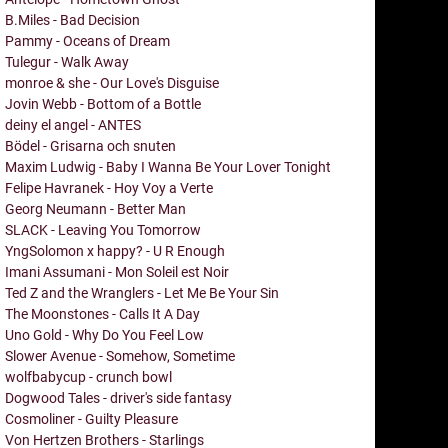
B.Miles - Bad Decision
Pammy - Oceans of Dream
Tulegur - Walk Away
monroe & she - Our Love's Disguise
Jovin Webb - Bottom of a Bottle
deiny el angel - ANTES
Bödel - Grisarna och snuten
Maxim Ludwig - Baby I Wanna Be Your Lover Tonight
Felipe Havranek - Hoy Voy a Verte
Georg Neumann - Better Man
SLACK - Leaving You Tomorrow
YngSolomon x happy? - U R Enough
Imani Assumani - Mon Soleil est Noir
Ted Z and the Wranglers - Let Me Be Your Sin
The Moonstones - Calls It A Day
Uno Gold - Why Do You Feel Low
Slower Avenue - Somehow, Sometime
wolfbabycup - crunch bowl
Dogwood Tales - driver's side fantasy
Cosmoliner - Guilty Pleasure
Von Hertzen Brothers - Starlings