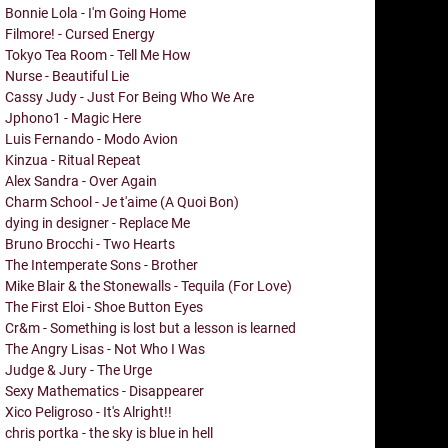
Bonnie Lola - I'm Going Home
Filmore! - Cursed Energy
Tokyo Tea Room - Tell Me How
Nurse - Beautiful Lie
Cassy Judy - Just For Being Who We Are
Jphono1 - Magic Here
Luis Fernando - Modo Avion
Kinzua - Ritual Repeat
Alex Sandra - Over Again
Charm School - Je t'aime (A Quoi Bon)
dying in designer - Replace Me
Bruno Brocchi - Two Hearts
The Intemperate Sons - Brother
Mike Blair & the Stonewalls - Tequila (For Love)
The First Eloi - Shoe Button Eyes
Cr&m - Something is lost but a lesson is learned
The Angry Lisas - Not Who I Was
Judge & Jury - The Urge
Sexy Mathematics - Disappearer
Xico Peligroso - It's Alright!!
chris portka - the sky is blue in hell