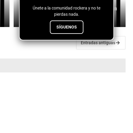
Jupe Jupe - Jupe Jupe - Down with the Setting Sun
Únete a la comunidad rockera y no te
pierdas nada.
July 28, 2026
SÍGUENOS
Entradas antiguas