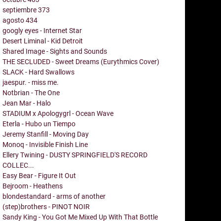
septiembre
373
agosto
434
googly eyes - Internet Star
Desert Liminal - Kid Detroit
Shared Image - Sights and Sounds
THE SECLUDED - Sweet Dreams (Eurythmics Cover)
SLACK - Hard Swallows
jaespur. - miss me.
Notbrian - The One
Jean Mar - Halo
STADIUM x Apologygrl - Ocean Wave
Eterla - Hubo un Tiempo
Jeremy Stanfill - Moving Day
Monoq - Invisible Finish Line
Ellery Twining - DUSTY SPRINGFIELD'S RECORD
COLLEC...
Easy Bear - Figure It Out
Bejroom - Heathens
blondestandard - arms of another
(step)brothers - PINOT NOIR
Sandy King - You Got Me Mixed Up With That Bottle