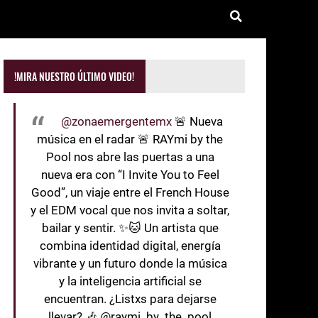
!MIRA NUESTRO ÚLTIMO VIDEO!
@zonaemergentemx
🚨 Nueva
música en el radar 🚨 RAYmi by the
Pool nos abre las puertas a una
nueva era con “I Invite You to Feel
Good”, un viaje entre el French House
y el EDM vocal que nos invita a soltar,
bailar y sentir. ✨🐱 Un artista que
combina identidad digital, energía
vibrante y un futuro donde la música
y la inteligencia artificial se
encuentran. ¿Listxs para dejarse
llevar? 🎶 @raymi_by_the_pool