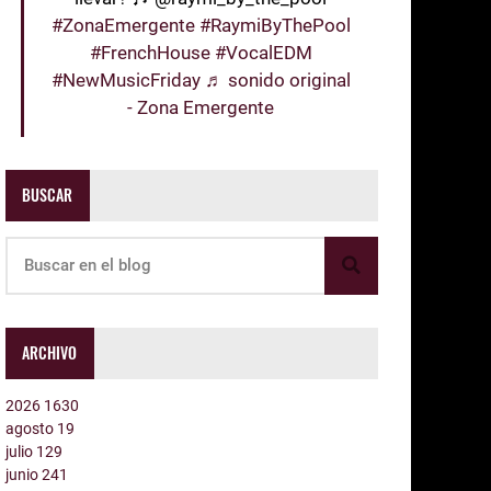
#ZonaEmergente
#RaymiByThePool
#FrenchHouse
#VocalEDM
#NewMusicFriday
♬ sonido original
- Zona Emergente
BUSCAR
ARCHIVO
2026
1630
agosto
19
julio
129
junio
241