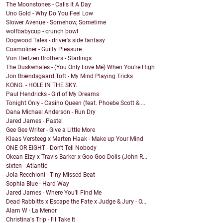
The Moonstones - Calls It A Day
Uno Gold - Why Do You Feel Low
Slower Avenue - Somehow, Sometime
wolfbabycup - crunch bowl
Dogwood Tales - driver's side fantasy
Cosmoliner - Guilty Pleasure
Von Hertzen Brothers - Starlings
The Duskwhales - (You Only Love Me) When You're High
Jon Brændsgaard Toft - My Mind Playing Tricks
KONG. - HOLE IN THE SKY.
Paul Hendricks - Girl of My Dreams
Tonight Only - Casino Queen (feat. Phoebe Scott & ...
Dana Michael Anderson - Run Dry
Jared James - Pastel
Gee Gee Writer - Give a Little More
Klaas Versteeg x Marten Haak - Make up Your Mind
ONE OR EIGHT - Don't Tell Nobody
Okean Elzy x Travis Barker x Goo Goo Dolls (John R...
sixten - Atlantic
Jola Recchioni - Tiny Missed Beat
Sophia Blue - Hard Way
Jared James - Where You'll Find Me
Dead Rabbitts x Escape the Fate x Judge & Jury - O...
Alam W - La Menor
Christina's Trip - I'll Take It