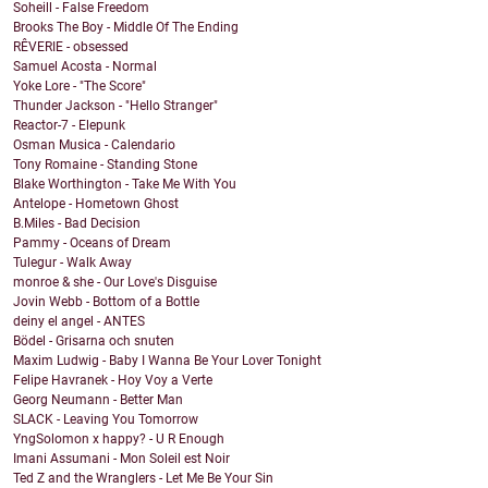
Soheill - False Freedom
Brooks The Boy - Middle Of The Ending
RÊVERIE - obsessed
Samuel Acosta - Normal
Yoke Lore - "The Score"
Thunder Jackson - "Hello Stranger"
Reactor-7 - Elepunk
Osman Musica - Calendario
Tony Romaine - Standing Stone
Blake Worthington - Take Me With You
Antelope - Hometown Ghost
B.Miles - Bad Decision
Pammy - Oceans of Dream
Tulegur - Walk Away
monroe & she - Our Love's Disguise
Jovin Webb - Bottom of a Bottle
deiny el angel - ANTES
Bödel - Grisarna och snuten
Maxim Ludwig - Baby I Wanna Be Your Lover Tonight
Felipe Havranek - Hoy Voy a Verte
Georg Neumann - Better Man
SLACK - Leaving You Tomorrow
YngSolomon x happy? - U R Enough
Imani Assumani - Mon Soleil est Noir
Ted Z and the Wranglers - Let Me Be Your Sin