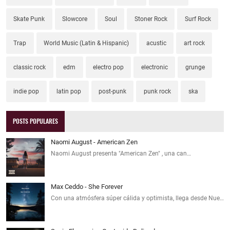
Skate Punk
Slowcore
Soul
Stoner Rock
Surf Rock
Trap
World Music (Latin & Hispanic)
acustic
art rock
classic rock
edm
electro pop
electronic
grunge
indie pop
latin pop
post-punk
punk rock
ska
POSTS POPULARES
Naomi August - American Zen
Naomi August presenta "American Zen" , una can…
Max Ceddo - She Forever
Con una atmósfera súper cálida y optimista, llega desde Nue…