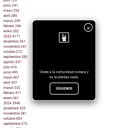
julio
129
junio
241
mayo
254
abril
280
marzo
259
febrero
246
×
enero
202
2025
4171
diciembre
261
noviembre
241
octubre
272
¡Sigue nuestro
septiembre
283
blog!
agosto
337
julio
416
Únete a la comunidad rockera y
junio
493
no te pierdas nada.
mayo
407
abril
357
marzo
332
SÍGUENOS
febrero
411
enero
361
2024
3940
diciembre
329
noviembre
381
octubre
403
septiembre
373