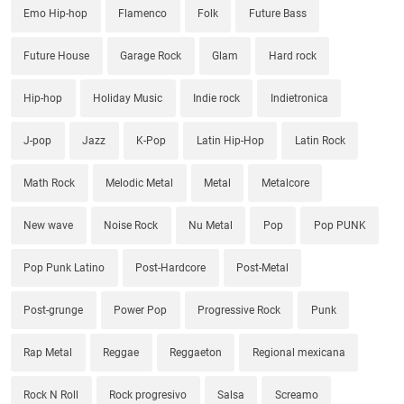
Emo Hip-hop
Flamenco
Folk
Future Bass
Future House
Garage Rock
Glam
Hard rock
Hip-hop
Holiday Music
Indie rock
Indietronica
J-pop
Jazz
K-Pop
Latin Hip-Hop
Latin Rock
Math Rock
Melodic Metal
Metal
Metalcore
New wave
Noise Rock
Nu Metal
Pop
Pop PUNK
Pop Punk Latino
Post-Hardcore
Post-Metal
Post-grunge
Power Pop
Progressive Rock
Punk
Rap Metal
Reggae
Reggaeton
Regional mexicana
Rock N Roll
Rock progresivo
Salsa
Screamo