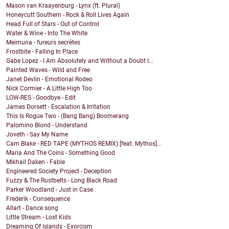
Mason van Kraayenburg - Lynx (ft. Plural)
Honeycutt Southern - Rock & Roll Lives Again
Head Full of Stars - Out of Control
Water & Wine - Into The White
Meimuna - fureurs secrètes
Frostbite - Falling In Place
Gabe Lopez - I Am Absolutely and Without a Doubt I...
Painted Waves - Wild and Free
Janet Devlin - Emotional Rodeo
Nick Cormier - A Little High Too
LOW-RES - Goodbye - Edit
James Dorsett - Escalation & Irritation
This Is Rogue Two - (Bang Bang) Boomerang
Palomino Blond - Understand
Joveth - Say My Name
Cam Blake - RED TAPE (MYTHOS REMIX) [feat. Mythos]...
Maria And The Coins - Something Good
Mikhail Daken - Fable
Engineered Society Project - Deception
Fuzzy & The Rustbelts - Long Black Road
Parker Woodland - Just in Case
Frederik - Consequence
Allart - Dance song
Little Stream - Lost Kids
Dreaming Of Islands - Exorcism