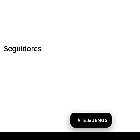
Seguidores
×
SÍGUENOS
Ya te sigo