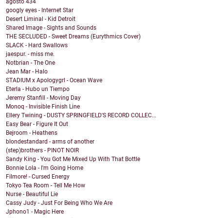
agosto
434
googly eyes - Internet Star
Desert Liminal - Kid Detroit
Shared Image - Sights and Sounds
THE SECLUDED - Sweet Dreams (Eurythmics Cover)
SLACK - Hard Swallows
jaespur. - miss me.
Notbrian - The One
Jean Mar - Halo
STADIUM x Apologygrl - Ocean Wave
Eterla - Hubo un Tiempo
Jeremy Stanfill - Moving Day
Monoq - Invisible Finish Line
Ellery Twining - DUSTY SPRINGFIELD'S RECORD COLLEC...
Easy Bear - Figure It Out
Bejroom - Heathens
blondestandard - arms of another
(step)brothers - PINOT NOIR
Sandy King - You Got Me Mixed Up With That Bottle
Bonnie Lola - I'm Going Home
Filmore! - Cursed Energy
Tokyo Tea Room - Tell Me How
Nurse - Beautiful Lie
Cassy Judy - Just For Being Who We Are
Jphono1 - Magic Here