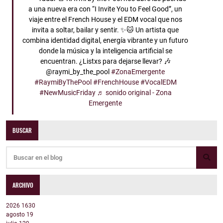
a una nueva era con “I Invite You to Feel Good”, un
viaje entre el French House y el EDM vocal que nos
invita a soltar, bailar y sentir. ✨🐱 Un artista que
combina identidad digital, energía vibrante y un futuro
donde la música y la inteligencia artificial se
encuentran. ¿Listxs para dejarse llevar? 🎶
@raymi_by_the_pool
#ZonaEmergente
#RaymiByThePool
#FrenchHouse
#VocalEDM
#NewMusicFriday
♬ sonido original - Zona
Emergente
BUSCAR
ARCHIVO
2026
1630
agosto
19