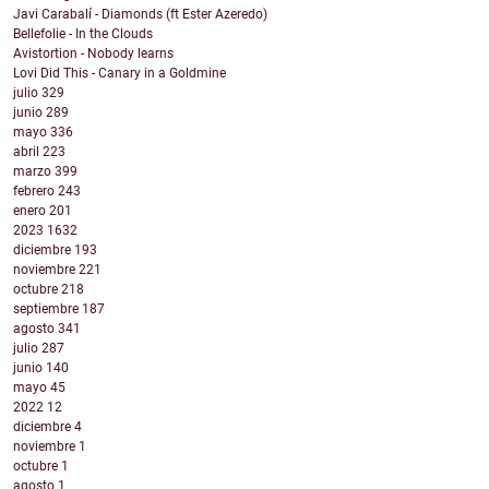
Javi Carabalí - Diamonds (ft Ester Azeredo)
Bellefolie - In the Clouds
Avistortion - Nobody learns
Lovi Did This - Canary in a Goldmine
julio
329
junio
289
mayo
336
abril
223
marzo
399
febrero
243
enero
201
2023
1632
diciembre
193
noviembre
221
octubre
218
septiembre
187
agosto
341
julio
287
junio
140
mayo
45
2022
12
diciembre
4
noviembre
1
octubre
1
agosto
1