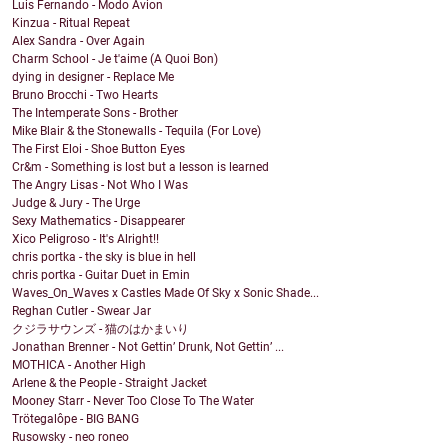
Luis Fernando - Modo Avion
Kinzua - Ritual Repeat
Alex Sandra - Over Again
Charm School - Je t'aime (A Quoi Bon)
dying in designer - Replace Me
Bruno Brocchi - Two Hearts
The Intemperate Sons - Brother
Mike Blair & the Stonewalls - Tequila (For Love)
The First Eloi - Shoe Button Eyes
Cr&m - Something is lost but a lesson is learned
The Angry Lisas - Not Who I Was
Judge & Jury - The Urge
Sexy Mathematics - Disappearer
Xico Peligroso - It's Alright!!
chris portka - the sky is blue in hell
chris portka - Guitar Duet in Emin
Waves_On_Waves x Castles Made Of Sky x Sonic Shade...
Reghan Cutler - Swear Jar
クジラサウンズ - 猫のはかまいり
Jonathan Brenner - Not Gettin’ Drunk, Not Gettin’ ...
MOTHICA - Another High
Arlene & the People - Straight Jacket
Mooney Starr - Never Too Close To The Water
Trötegalôpe - BIG BANG
Rusowsky - neo roneo