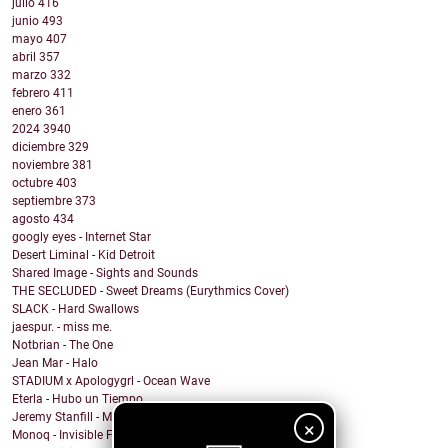
julio
416
junio
493
mayo
407
abril
357
marzo
332
febrero
411
enero
361
2024
3940
diciembre
329
noviembre
381
octubre
403
septiembre
373
agosto
434
googly eyes - Internet Star
Desert Liminal - Kid Detroit
Shared Image - Sights and Sounds
THE SECLUDED - Sweet Dreams (Eurythmics Cover)
SLACK - Hard Swallows
jaespur. - miss me.
Notbrian - The One
Jean Mar - Halo
STADIUM x Apologygrl - Ocean Wave
Eterla - Hubo un Tiempo
Jeremy Stanfill - Moving Day
×
Monoq - Invisible Finish Line