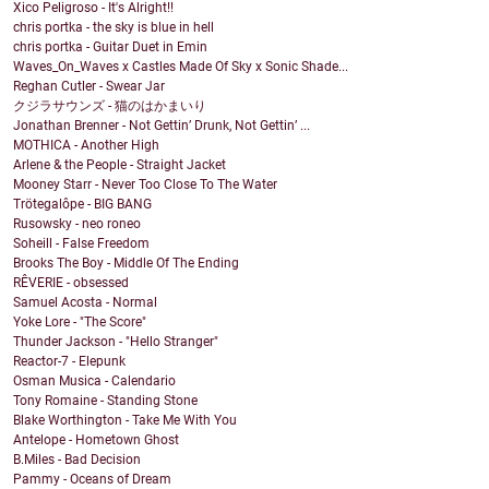
Xico Peligroso - It's Alright!!
chris portka - the sky is blue in hell
chris portka - Guitar Duet in Emin
Waves_On_Waves x Castles Made Of Sky x Sonic Shade...
Reghan Cutler - Swear Jar
クジラサウンズ - 猫のはかまいり
Jonathan Brenner - Not Gettin’ Drunk, Not Gettin’ ...
MOTHICA - Another High
Arlene & the People - Straight Jacket
Mooney Starr - Never Too Close To The Water
Trötegalôpe - BIG BANG
Rusowsky - neo roneo
Soheill - False Freedom
Brooks The Boy - Middle Of The Ending
RÊVERIE - obsessed
Samuel Acosta - Normal
Yoke Lore - "The Score"
Thunder Jackson - "Hello Stranger"
Reactor-7 - Elepunk
Osman Musica - Calendario
Tony Romaine - Standing Stone
Blake Worthington - Take Me With You
Antelope - Hometown Ghost
B.Miles - Bad Decision
Pammy - Oceans of Dream