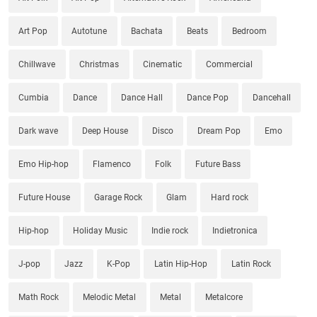
Art Pop
Autotune
Bachata
Beats
Bedroom
Chillwave
Christmas
Cinematic
Commercial
Cumbia
Dance
Dance Hall
Dance Pop
Dancehall
Dark wave
Deep House
Disco
Dream Pop
Emo
Emo Hip-hop
Flamenco
Folk
Future Bass
Future House
Garage Rock
Glam
Hard rock
Hip-hop
Holiday Music
Indie rock
Indietronica
J-pop
Jazz
K-Pop
Latin Hip-Hop
Latin Rock
Math Rock
Melodic Metal
Metal
Metalcore