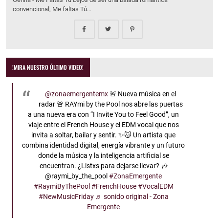
convencional, Me faltas Tú…
!MIRA NUESTRO ÚLTIMO VIDEO!
@zonaemergentemx
🚨 Nueva música en el
radar 🚨 RAYmi by the Pool nos abre las puertas
a una nueva era con “I Invite You to Feel Good”, un
viaje entre el French House y el EDM vocal que nos
invita a soltar, bailar y sentir. ✨🐱 Un artista que
combina identidad digital, energía vibrante y un futuro
donde la música y la inteligencia artificial se
encuentran. ¿Listxs para dejarse llevar? 🎶
@raymi_by_the_pool
#ZonaEmergente
#RaymiByThePool
#FrenchHouse
#VocalEDM
#NewMusicFriday
♬ sonido original - Zona
Emergente