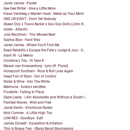
Jared James - Pastel
Gee Gee Writer - Give a Little More
Klaas Versteeg x Marten Haak - Make up Your Mind
ONE OR EIGHT - Don't Tell Nobody
Okean Elzy x Travis Barker x Goo Goo Dolls (John R...
sixten - Atlantic
Jola Recchioni - Tiny Missed Beat
Sophia Blue - Hard Way
Jared James - Where You'll Find Me
Dead Rabbitts x Escape the Fate x Judge & Jury - O...
Alam W - La Menor
Christina's Trip - I'll Take It
Mason van Kraayenburg - Lynx (ft. Plural)
Honeycutt Southern - Rock & Roll Lives Again
Head Full of Stars - Out of Control
Water & Wine - Into The White
Meimuna - fureurs secrètes
Frostbite - Falling In Place
Gabe Lopez - I Am Absolutely and Without a Doubt I...
Painted Waves - Wild and Free
Janet Devlin - Emotional Rodeo
Nick Cormier - A Little High Too
LOW-RES - Goodbye - Edit
James Dorsett - Escalation & Irritation
This Is Rogue Two - (Bang Bang) Boomerang