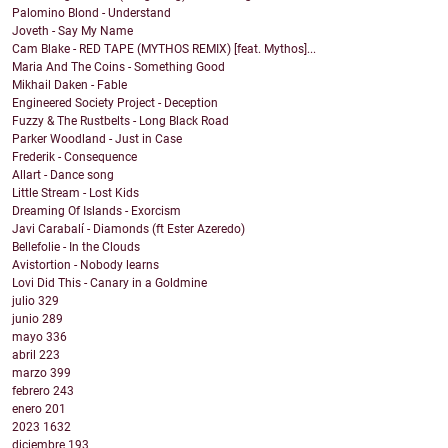
Palomino Blond - Understand
Joveth - Say My Name
Cam Blake - RED TAPE (MYTHOS REMIX) [feat. Mythos]...
Maria And The Coins - Something Good
Mikhail Daken - Fable
Engineered Society Project - Deception
Fuzzy & The Rustbelts - Long Black Road
Parker Woodland - Just in Case
Frederik - Consequence
Allart - Dance song
Little Stream - Lost Kids
Dreaming Of Islands - Exorcism
Javi Carabalí - Diamonds (ft Ester Azeredo)
Bellefolie - In the Clouds
Avistortion - Nobody learns
Lovi Did This - Canary in a Goldmine
julio
329
junio
289
mayo
336
abril
223
marzo
399
febrero
243
enero
201
2023
1632
diciembre
193