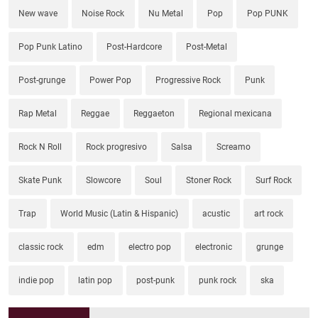
New wave
Noise Rock
Nu Metal
Pop
Pop PUNK
Pop Punk Latino
Post-Hardcore
Post-Metal
Post-grunge
Power Pop
Progressive Rock
Punk
Rap Metal
Reggae
Reggaeton
Regional mexicana
Rock N Roll
Rock progresivo
Salsa
Screamo
Skate Punk
Slowcore
Soul
Stoner Rock
Surf Rock
Trap
World Music (Latin & Hispanic)
acustic
art rock
classic rock
edm
electro pop
electronic
grunge
indie pop
latin pop
post-punk
punk rock
ska