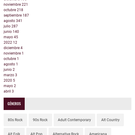
noviembre
221
octubre
218
septiembre
187
agosto
341
julio
287
junio
140
mayo
45
2022
12
diciembre
4
noviembre
1
octubre
1
agosto
1
junio
2
marzo
3
2020
5
mayo
2
abril
3
GÉNEROS
80s Rock
90s Rock
Adult Contemporary
Alt Country
Alt Folk
Alt Pop
Alternative Rock
Americana