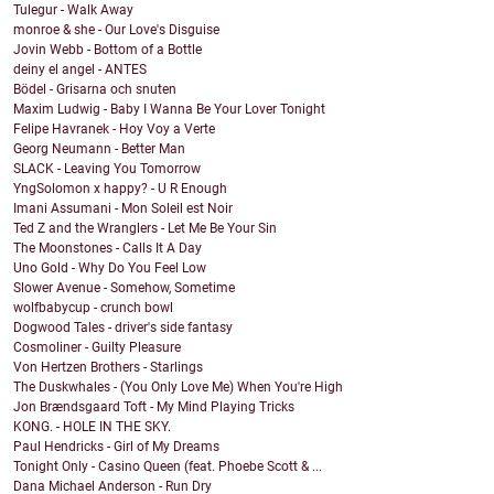
Tulegur - Walk Away
monroe & she - Our Love's Disguise
Jovin Webb - Bottom of a Bottle
deiny el angel - ANTES
Bödel - Grisarna och snuten
Maxim Ludwig - Baby I Wanna Be Your Lover Tonight
Felipe Havranek - Hoy Voy a Verte
Georg Neumann - Better Man
SLACK - Leaving You Tomorrow
YngSolomon x happy? - U R Enough
Imani Assumani - Mon Soleil est Noir
Ted Z and the Wranglers - Let Me Be Your Sin
The Moonstones - Calls It A Day
Uno Gold - Why Do You Feel Low
Slower Avenue - Somehow, Sometime
wolfbabycup - crunch bowl
Dogwood Tales - driver's side fantasy
Cosmoliner - Guilty Pleasure
Von Hertzen Brothers - Starlings
The Duskwhales - (You Only Love Me) When You're High
Jon Brændsgaard Toft - My Mind Playing Tricks
KONG. - HOLE IN THE SKY.
Paul Hendricks - Girl of My Dreams
Tonight Only - Casino Queen (feat. Phoebe Scott & ...
Dana Michael Anderson - Run Dry