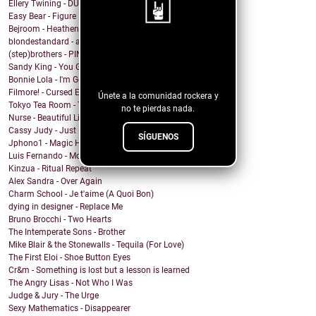
Ellery Twining - DUSTY SPRINGFIELD'S RECORD COLLEC...
Easy Bear - Figure It Out
Bejroom - Heathens
blondestandard - arms of another
¡Sigue nuestro
(step)brothers - PINOT NOIR
Sandy King - You Got Me Mixed Up With That Bottle
blog!
Bonnie Lola - I'm Going Home
Filmore! - Cursed Energy
Únete a la comunidad rockera y
Tokyo Tea Room - Tell Me How
no te pierdas nada.
Nurse - Beautiful Lie
Cassy Judy - Just For Being Who We Are
SÍGUENOS
Jphono1 - Magic Here
Luis Fernando - Modo Avion
Kinzua - Ritual Repeat
Alex Sandra - Over Again
Charm School - Je t'aime (A Quoi Bon)
dying in designer - Replace Me
Bruno Brocchi - Two Hearts
The Intemperate Sons - Brother
Mike Blair & the Stonewalls - Tequila (For Love)
The First Eloi - Shoe Button Eyes
Cr&m - Something is lost but a lesson is learned
The Angry Lisas - Not Who I Was
Judge & Jury - The Urge
Sexy Mathematics - Disappearer