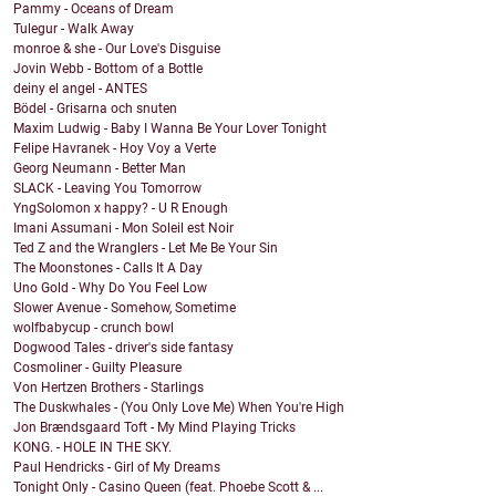
Pammy - Oceans of Dream
Tulegur - Walk Away
monroe & she - Our Love's Disguise
Jovin Webb - Bottom of a Bottle
deiny el angel - ANTES
Bödel - Grisarna och snuten
Maxim Ludwig - Baby I Wanna Be Your Lover Tonight
Felipe Havranek - Hoy Voy a Verte
Georg Neumann - Better Man
SLACK - Leaving You Tomorrow
YngSolomon x happy? - U R Enough
Imani Assumani - Mon Soleil est Noir
Ted Z and the Wranglers - Let Me Be Your Sin
The Moonstones - Calls It A Day
Uno Gold - Why Do You Feel Low
Slower Avenue - Somehow, Sometime
wolfbabycup - crunch bowl
Dogwood Tales - driver's side fantasy
Cosmoliner - Guilty Pleasure
Von Hertzen Brothers - Starlings
The Duskwhales - (You Only Love Me) When You're High
Jon Brændsgaard Toft - My Mind Playing Tricks
KONG. - HOLE IN THE SKY.
Paul Hendricks - Girl of My Dreams
Tonight Only - Casino Queen (feat. Phoebe Scott & ...