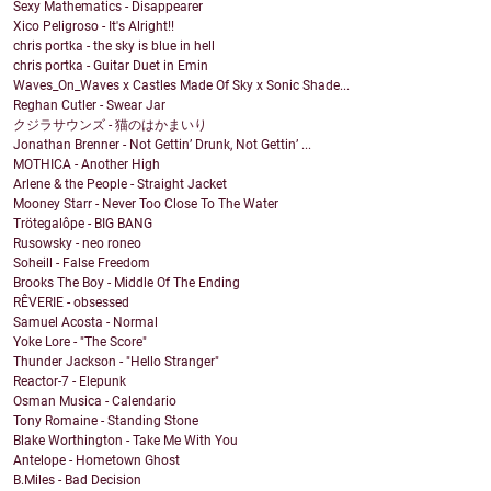
Sexy Mathematics - Disappearer
Xico Peligroso - It's Alright!!
chris portka - the sky is blue in hell
chris portka - Guitar Duet in Emin
Waves_On_Waves x Castles Made Of Sky x Sonic Shade...
Reghan Cutler - Swear Jar
クジラサウンズ - 猫のはかまいり
Jonathan Brenner - Not Gettin’ Drunk, Not Gettin’ ...
MOTHICA - Another High
Arlene & the People - Straight Jacket
Mooney Starr - Never Too Close To The Water
Trötegalôpe - BIG BANG
Rusowsky - neo roneo
Soheill - False Freedom
Brooks The Boy - Middle Of The Ending
RÊVERIE - obsessed
Samuel Acosta - Normal
Yoke Lore - "The Score"
Thunder Jackson - "Hello Stranger"
Reactor-7 - Elepunk
Osman Musica - Calendario
Tony Romaine - Standing Stone
Blake Worthington - Take Me With You
Antelope - Hometown Ghost
B.Miles - Bad Decision