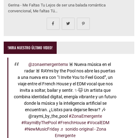
Gerina - Me Faltas Tu Lejos de ser una balada romántica
convencional, Me faltas Tú…
!MIRA NUESTRO ÚLTIMO VIDEO!
@zonaemergentemx
🚨 Nueva música en el
radar 🚨 RAYmi by the Pool nos abre las puertas
a una nueva era con “I Invite You to Feel Good”, un
viaje entre el French House y el EDM vocal que nos
invita a soltar, bailar y sentir. ✨🐱 Un artista que
combina identidad digital, energía vibrante y un futuro
donde la música y la inteligencia artificial se
encuentran. ¿Listxs para dejarse llevar? 🎶
@raymi_by_the_pool
#ZonaEmergente
#RaymiByThePool
#FrenchHouse
#VocalEDM
#NewMusicFriday
♬ sonido original - Zona
Emergente