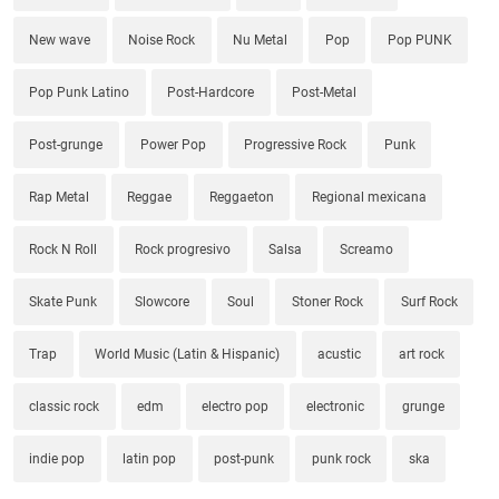
New wave
Noise Rock
Nu Metal
Pop
Pop PUNK
Pop Punk Latino
Post-Hardcore
Post-Metal
Post-grunge
Power Pop
Progressive Rock
Punk
Rap Metal
Reggae
Reggaeton
Regional mexicana
Rock N Roll
Rock progresivo
Salsa
Screamo
Skate Punk
Slowcore
Soul
Stoner Rock
Surf Rock
Trap
World Music (Latin & Hispanic)
acustic
art rock
classic rock
edm
electro pop
electronic
grunge
indie pop
latin pop
post-punk
punk rock
ska