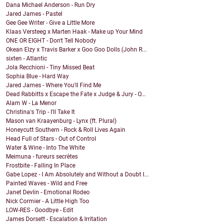
Dana Michael Anderson - Run Dry
Jared James - Pastel
Gee Gee Writer - Give a Little More
Klaas Versteeg x Marten Haak - Make up Your Mind
ONE OR EIGHT - Don't Tell Nobody
Okean Elzy x Travis Barker x Goo Goo Dolls (John R...
sixten - Atlantic
Jola Recchioni - Tiny Missed Beat
Sophia Blue - Hard Way
Jared James - Where You'll Find Me
Dead Rabbitts x Escape the Fate x Judge & Jury - O...
Alam W - La Menor
Christina's Trip - I'll Take It
Mason van Kraayenburg - Lynx (ft. Plural)
Honeycutt Southern - Rock & Roll Lives Again
Head Full of Stars - Out of Control
Water & Wine - Into The White
Meimuna - fureurs secrètes
Frostbite - Falling In Place
Gabe Lopez - I Am Absolutely and Without a Doubt I...
Painted Waves - Wild and Free
Janet Devlin - Emotional Rodeo
Nick Cormier - A Little High Too
LOW-RES - Goodbye - Edit
James Dorsett - Escalation & Irritation