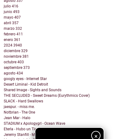
agosto
337
julio
416
junio
493
mayo
407
abril
357
marzo
332
febrero
411
enero
361
2024
3940
diciembre
329
noviembre
381
octubre
403
septiembre
373
agosto
434
googly eyes - Internet Star
Desert Liminal - Kid Detroit
Shared Image - Sights and Sounds
THE SECLUDED - Sweet Dreams (Eurythmics Cover)
SLACK - Hard Swallows
jaespur. - miss me.
Notbrian - The One
Jean Mar - Halo
STADIUM x Apologygrl - Ocean Wave
Eterla - Hubo un Tiempo
×
Jeremy Stanfill - Moving Day