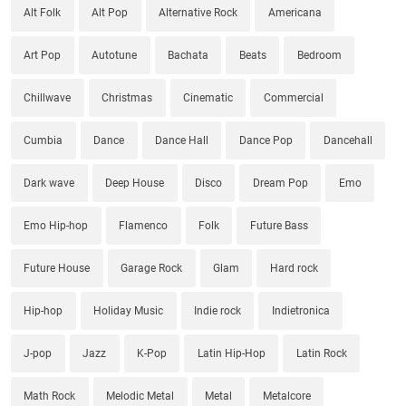
Alt Folk
Alt Pop
Alternative Rock
Americana
Art Pop
Autotune
Bachata
Beats
Bedroom
Chillwave
Christmas
Cinematic
Commercial
Cumbia
Dance
Dance Hall
Dance Pop
Dancehall
Dark wave
Deep House
Disco
Dream Pop
Emo
Emo Hip-hop
Flamenco
Folk
Future Bass
Future House
Garage Rock
Glam
Hard rock
Hip-hop
Holiday Music
Indie rock
Indietronica
J-pop
Jazz
K-Pop
Latin Hip-Hop
Latin Rock
Math Rock
Melodic Metal
Metal
Metalcore