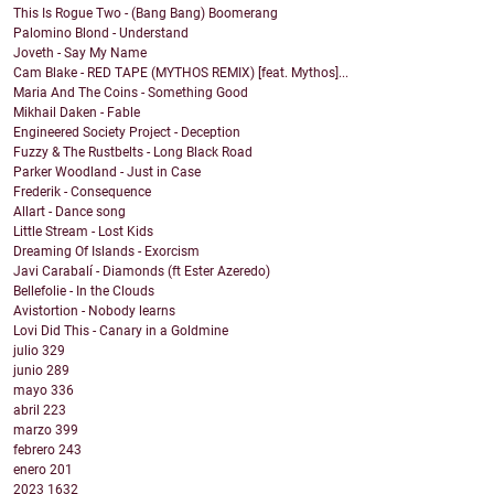
This Is Rogue Two - (Bang Bang) Boomerang
Palomino Blond - Understand
Joveth - Say My Name
Cam Blake - RED TAPE (MYTHOS REMIX) [feat. Mythos]...
Maria And The Coins - Something Good
Mikhail Daken - Fable
Engineered Society Project - Deception
Fuzzy & The Rustbelts - Long Black Road
Parker Woodland - Just in Case
Frederik - Consequence
Allart - Dance song
Little Stream - Lost Kids
Dreaming Of Islands - Exorcism
Javi Carabalí - Diamonds (ft Ester Azeredo)
Bellefolie - In the Clouds
Avistortion - Nobody learns
Lovi Did This - Canary in a Goldmine
julio
329
junio
289
mayo
336
abril
223
marzo
399
febrero
243
enero
201
2023
1632