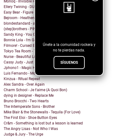
Monoq - Invisible Finish Line
Ellery Twining - DUSTY SPRINGFIELD'S RECORD COLLEC...
Easy Bear - Figure It Out
Bejroom - Heathens
blondestandard - arms of another
¡Sigue nuestro
(step)brothers - PINOT NOIR
blog!
Sandy King - You Got Me Mixed Up With That Bottle
Bonnie Lola - I'm Going Home
Únete a la comunidad rockera y
Filmore! - Cursed Energy
no te pierdas nada.
Tokyo Tea Room - Tell Me How
Nurse - Beautiful Lie
Cassy Judy - Just For Being Who We Are
SÍGUENOS
Jphono1 - Magic Here
Luis Fernando - Modo Avion
Kinzua - Ritual Repeat
Alex Sandra - Over Again
Charm School - Je t'aime (A Quoi Bon)
dying in designer - Replace Me
Bruno Brocchi - Two Hearts
The Intemperate Sons - Brother
Mike Blair & the Stonewalls - Tequila (For Love)
The First Eloi - Shoe Button Eyes
Cr&m - Something is lost but a lesson is learned
The Angry Lisas - Not Who I Was
Judge & Jury - The Urge