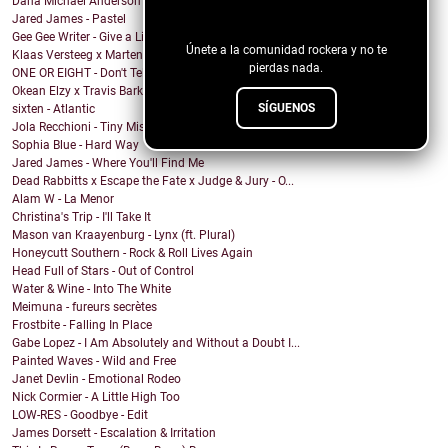
Dana Michael Anderson - Run Dry
¡Sigue nuestro blog!
Jared James - Pastel
Gee Gee Writer - Give a Little More
Únete a la comunidad rockera y no te
Klaas Versteeg x Marten Haak - Make up Your Mind
pierdas nada.
ONE OR EIGHT - Don't Tell Nobody
Okean Elzy x Travis Barker x Goo Goo Dolls (John R...
SÍGUENOS
sixten - Atlantic
Jola Recchioni - Tiny Missed Beat
Sophia Blue - Hard Way
Jared James - Where You'll Find Me
Dead Rabbitts x Escape the Fate x Judge & Jury - O...
Alam W - La Menor
Christina's Trip - I'll Take It
Mason van Kraayenburg - Lynx (ft. Plural)
Honeycutt Southern - Rock & Roll Lives Again
Head Full of Stars - Out of Control
Water & Wine - Into The White
Meimuna - fureurs secrètes
Frostbite - Falling In Place
Gabe Lopez - I Am Absolutely and Without a Doubt I...
Painted Waves - Wild and Free
Janet Devlin - Emotional Rodeo
Nick Cormier - A Little High Too
LOW-RES - Goodbye - Edit
James Dorsett - Escalation & Irritation