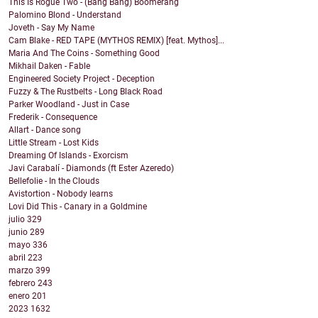
This Is Rogue Two - (Bang Bang) Boomerang
Palomino Blond - Understand
Joveth - Say My Name
Cam Blake - RED TAPE (MYTHOS REMIX) [feat. Mythos]...
Maria And The Coins - Something Good
Mikhail Daken - Fable
Engineered Society Project - Deception
Fuzzy & The Rustbelts - Long Black Road
Parker Woodland - Just in Case
Frederik - Consequence
Allart - Dance song
Little Stream - Lost Kids
Dreaming Of Islands - Exorcism
Javi Carabalí - Diamonds (ft Ester Azeredo)
Bellefolie - In the Clouds
Avistortion - Nobody learns
Lovi Did This - Canary in a Goldmine
julio
329
junio
289
mayo
336
abril
223
marzo
399
febrero
243
enero
201
2023
1632