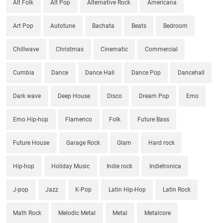
Alt Folk
Alt Pop
Alternative Rock
Americana
Art Pop
Autotune
Bachata
Beats
Bedroom
Chillwave
Christmas
Cinematic
Commercial
Cumbia
Dance
Dance Hall
Dance Pop
Dancehall
Dark wave
Deep House
Disco
Dream Pop
Emo
Emo Hip-hop
Flamenco
Folk
Future Bass
Future House
Garage Rock
Glam
Hard rock
Hip-hop
Holiday Music
Indie rock
Indietronica
J-pop
Jazz
K-Pop
Latin Hip-Hop
Latin Rock
Math Rock
Melodic Metal
Metal
Metalcore