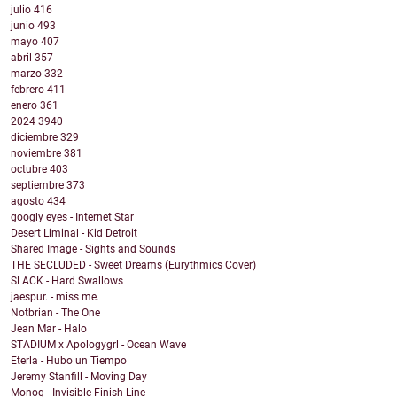
julio
416
junio
493
mayo
407
abril
357
marzo
332
febrero
411
enero
361
2024
3940
diciembre
329
noviembre
381
octubre
403
septiembre
373
agosto
434
googly eyes - Internet Star
Desert Liminal - Kid Detroit
Shared Image - Sights and Sounds
THE SECLUDED - Sweet Dreams (Eurythmics Cover)
SLACK - Hard Swallows
jaespur. - miss me.
Notbrian - The One
Jean Mar - Halo
STADIUM x Apologygrl - Ocean Wave
Eterla - Hubo un Tiempo
Jeremy Stanfill - Moving Day
Monoq - Invisible Finish Line