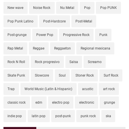
New wave
Noise Rock
Nu Metal
Pop
Pop PUNK
Pop Punk Latino
Post-Hardcore
Post-Metal
Post-grunge
Power Pop
Progressive Rock
Punk
Rap Metal
Reggae
Reggaeton
Regional mexicana
Rock N Roll
Rock progresivo
Salsa
Screamo
Skate Punk
Slowcore
Soul
Stoner Rock
Surf Rock
Trap
World Music (Latin & Hispanic)
acustic
art rock
classic rock
edm
electro pop
electronic
grunge
indie pop
latin pop
post-punk
punk rock
ska