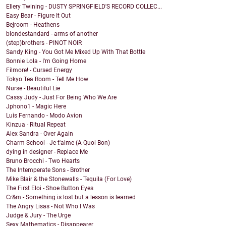
Ellery Twining - DUSTY SPRINGFIELD'S RECORD COLLEC...
Easy Bear - Figure It Out
Bejroom - Heathens
blondestandard - arms of another
(step)brothers - PINOT NOIR
Sandy King - You Got Me Mixed Up With That Bottle
Bonnie Lola - I'm Going Home
Filmore! - Cursed Energy
Tokyo Tea Room - Tell Me How
Nurse - Beautiful Lie
Cassy Judy - Just For Being Who We Are
Jphono1 - Magic Here
Luis Fernando - Modo Avion
Kinzua - Ritual Repeat
Alex Sandra - Over Again
Charm School - Je t'aime (A Quoi Bon)
dying in designer - Replace Me
Bruno Brocchi - Two Hearts
The Intemperate Sons - Brother
Mike Blair & the Stonewalls - Tequila (For Love)
The First Eloi - Shoe Button Eyes
Cr&m - Something is lost but a lesson is learned
The Angry Lisas - Not Who I Was
Judge & Jury - The Urge
Sexy Mathematics - Disappearer