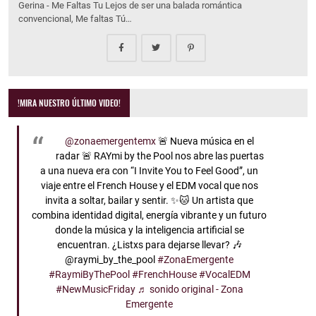
Gerina - Me Faltas Tu Lejos de ser una balada romántica
convencional, Me faltas Tú…
!MIRA NUESTRO ÚLTIMO VIDEO!
@zonaemergentemx
🚨 Nueva música en el
radar 🚨 RAYmi by the Pool nos abre las puertas
a una nueva era con “I Invite You to Feel Good”, un
viaje entre el French House y el EDM vocal que nos
invita a soltar, bailar y sentir. ✨🐱 Un artista que
combina identidad digital, energía vibrante y un futuro
donde la música y la inteligencia artificial se
encuentran. ¿Listxs para dejarse llevar? 🎶
@raymi_by_the_pool
#ZonaEmergente
#RaymiByThePool
#FrenchHouse
#VocalEDM
#NewMusicFriday
♬ sonido original - Zona
Emergente