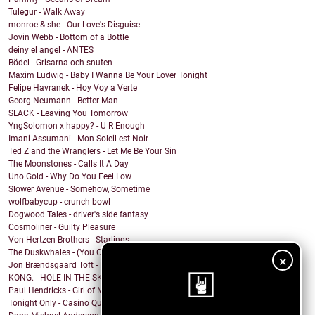
Tulegur - Walk Away
monroe & she - Our Love's Disguise
Jovin Webb - Bottom of a Bottle
deiny el angel - ANTES
Bödel - Grisarna och snuten
Maxim Ludwig - Baby I Wanna Be Your Lover Tonight
Felipe Havranek - Hoy Voy a Verte
Georg Neumann - Better Man
SLACK - Leaving You Tomorrow
YngSolomon x happy? - U R Enough
Imani Assumani - Mon Soleil est Noir
Ted Z and the Wranglers - Let Me Be Your Sin
The Moonstones - Calls It A Day
Uno Gold - Why Do You Feel Low
Slower Avenue - Somehow, Sometime
wolfbabycup - crunch bowl
Dogwood Tales - driver's side fantasy
Cosmoliner - Guilty Pleasure
Von Hertzen Brothers - Starlings
The Duskwhales - (You Only Love Me) When You're High
×
Jon Brændsgaard Toft - My Mind Playing Tricks
KONG. - HOLE IN THE SKY.
Paul Hendricks - Girl of My Dreams
Tonight Only - Casino Queen (feat. Phoebe Scott & ...