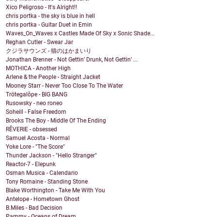
Xico Peligroso - It's Alright!!
chris portka - the sky is blue in hell
chris portka - Guitar Duet in Emin
Waves_On_Waves x Castles Made Of Sky x Sonic Shade...
Reghan Cutler - Swear Jar
クジラサウンズ - 猫のはかまいり
Jonathan Brenner - Not Gettin’ Drunk, Not Gettin’ ...
MOTHICA - Another High
Arlene & the People - Straight Jacket
Mooney Starr - Never Too Close To The Water
Trötegalôpe - BIG BANG
Rusowsky - neo roneo
Soheill - False Freedom
Brooks The Boy - Middle Of The Ending
RÊVERIE - obsessed
Samuel Acosta - Normal
Yoke Lore - "The Score"
Thunder Jackson - "Hello Stranger"
Reactor-7 - Elepunk
Osman Musica - Calendario
Tony Romaine - Standing Stone
Blake Worthington - Take Me With You
Antelope - Hometown Ghost
B.Miles - Bad Decision
Pammy - Oceans of Dream