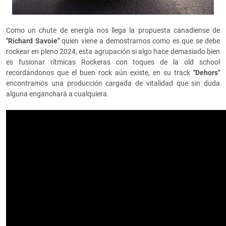
Como un chute de energía nos llega la propuesta canadiense de
"Richard Savoie"
quien viene a demostrarnos como es que se debe
rockear en pleno 2024, esta agrupación si algo hace demasiado bien
es fusionar rítmicas Rockeras con toques de la old school
recordándonos que el buen rock aún existe, en su track
"Dehors"
encontramos una producción cargada de vitalidad que sin duda
alguna enganchará a cualquiera.