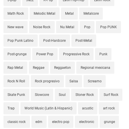
Math Rock
Melodic Metal
Metal
Metalcore
New wave
Noise Rock
Nu Metal
Pop
Pop PUNK
Pop Punk Latino
Post-Hardcore
Post-Metal
Post-grunge
Power Pop
Progressive Rock
Punk
Rap Metal
Reggae
Reggaeton
Regional mexicana
Rock N Roll
Rock progresivo
Salsa
Screamo
Skate Punk
Slowcore
Soul
Stoner Rock
Surf Rock
Trap
World Music (Latin & Hispanic)
acustic
art rock
classic rock
edm
electro pop
electronic
grunge