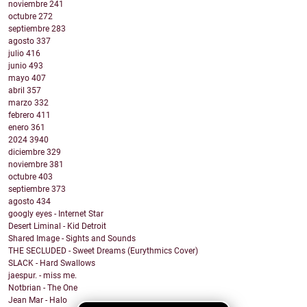
noviembre
241
octubre
272
septiembre
283
agosto
337
julio
416
junio
493
mayo
407
abril
357
marzo
332
febrero
411
enero
361
2024
3940
diciembre
329
noviembre
381
octubre
403
septiembre
373
agosto
434
googly eyes - Internet Star
Desert Liminal - Kid Detroit
Shared Image - Sights and Sounds
THE SECLUDED - Sweet Dreams (Eurythmics Cover)
SLACK - Hard Swallows
jaespur. - miss me.
Notbrian - The One
Jean Mar - Halo