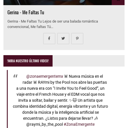
Gerina - Me Faltas Tu
Gerina - Me Faltas Tu Lejos de ser una balada romántica
convencional, Me faltas Tú…
!MIRA NUESTRO ÚLTIMO VIDEO!
@zonaemergentemx
🚨 Nueva música en el
radar 🚨 RAYmi by the Pool nos abre las puertas
a una nueva era con “I Invite You to Feel Good”, un
viaje entre el French House y el EDM vocal que nos
invita a soltar, bailar y sentir. ✨🐱 Un artista que
combina identidad digital, energía vibrante y un futuro
donde la música y la inteligencia artificial se
encuentran. ¿Listxs para dejarse llevar? 🎶
@raymi_by_the_pool
#ZonaEmergente