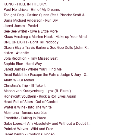
KONG. - HOLE IN THE SKY.
Paul Hendricks - Girl of My Dreams
Tonight Only - Casino Queen (feat. Phoebe Scott & ...
Dana Michael Anderson - Run Dry
Jared James - Pastel
Gee Gee Writer - Give a Little More
Klaas Versteeg x Marten Haak - Make up Your Mind
ONE OR EIGHT - Don't Tell Nobody
Okean Elzy x Travis Barker x Goo Goo Dolls (John R...
sixten - Atlantic
Jola Recchioni - Tiny Missed Beat
Sophia Blue - Hard Way
Jared James - Where You'll Find Me
Dead Rabbitts x Escape the Fate x Judge & Jury - O...
Alam W - La Menor
Christina's Trip - I'll Take It
Mason van Kraayenburg - Lynx (ft. Plural)
Honeycutt Southern - Rock & Roll Lives Again
Head Full of Stars - Out of Control
Water & Wine - Into The White
Meimuna - fureurs secrètes
Frostbite - Falling In Place
Gabe Lopez - I Am Absolutely and Without a Doubt I...
Painted Waves - Wild and Free
Janet Devlin - Emotional Rodeo