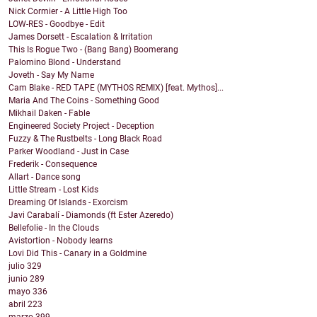
Nick Cormier - A Little High Too
LOW-RES - Goodbye - Edit
James Dorsett - Escalation & Irritation
This Is Rogue Two - (Bang Bang) Boomerang
Palomino Blond - Understand
Joveth - Say My Name
Cam Blake - RED TAPE (MYTHOS REMIX) [feat. Mythos]...
Maria And The Coins - Something Good
Mikhail Daken - Fable
Engineered Society Project - Deception
Fuzzy & The Rustbelts - Long Black Road
Parker Woodland - Just in Case
Frederik - Consequence
Allart - Dance song
Little Stream - Lost Kids
Dreaming Of Islands - Exorcism
Javi Carabalí - Diamonds (ft Ester Azeredo)
Bellefolie - In the Clouds
Avistortion - Nobody learns
Lovi Did This - Canary in a Goldmine
julio
329
junio
289
mayo
336
abril
223