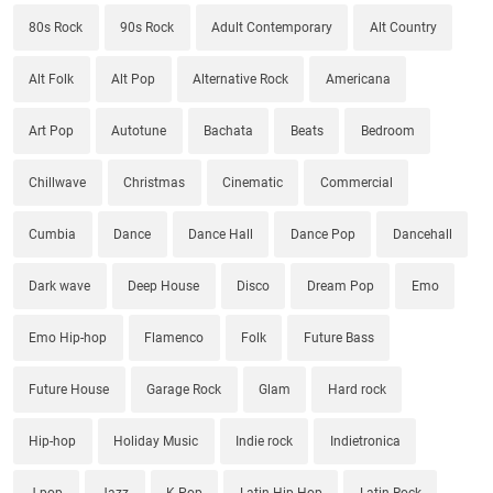
80s Rock
90s Rock
Adult Contemporary
Alt Country
Alt Folk
Alt Pop
Alternative Rock
Americana
Art Pop
Autotune
Bachata
Beats
Bedroom
Chillwave
Christmas
Cinematic
Commercial
Cumbia
Dance
Dance Hall
Dance Pop
Dancehall
Dark wave
Deep House
Disco
Dream Pop
Emo
Emo Hip-hop
Flamenco
Folk
Future Bass
Future House
Garage Rock
Glam
Hard rock
Hip-hop
Holiday Music
Indie rock
Indietronica
J-pop
Jazz
K-Pop
Latin Hip-Hop
Latin Rock