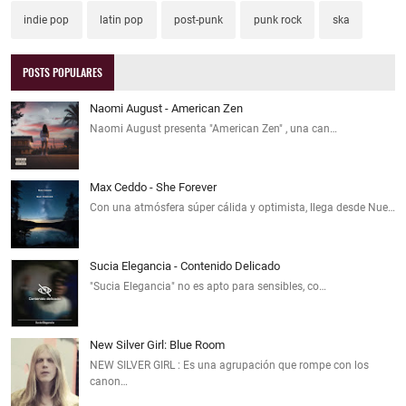
indie pop
latin pop
post-punk
punk rock
ska
POSTS POPULARES
Naomi August - American Zen
Naomi August presenta "American Zen" , una can…
Max Ceddo - She Forever
Con una atmósfera súper cálida y optimista, llega desde Nue…
Sucia Elegancia - Contenido Delicado
"Sucia Elegancia" no es apto para sensibles, co…
New Silver Girl: Blue Room
NEW SILVER GIRL : Es una agrupación que rompe con los
canon…