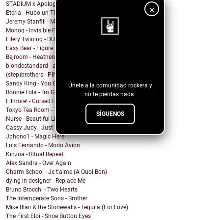
STADIUM x Apologygrl - Ocean Wave
×
Eterla - Hubo un Tiempo
Jeremy Stanfill - Moving Day
Monoq - Invisible Finish Line
Ellery Twining - DUSTY SPRINGFIELD'S RECORD COLLEC...
Easy Bear - Figure It Out
¡Sigue nuestro
Bejroom - Heathens
blondestandard - arms of another
blog!
(step)brothers - PINOT NOIR
Sandy King - You Got Me Mixed Up With That Bottle
Únete a la comunidad rockera y
Bonnie Lola - I'm Going Home
no te pierdas nada.
Filmore! - Cursed Energy
Tokyo Tea Room - Tell Me How
SÍGUENOS
Nurse - Beautiful Lie
Cassy Judy - Just For Being Who We Are
Jphono1 - Magic Here
Luis Fernando - Modo Avion
Kinzua - Ritual Repeat
Alex Sandra - Over Again
Charm School - Je t'aime (A Quoi Bon)
dying in designer - Replace Me
Bruno Brocchi - Two Hearts
The Intemperate Sons - Brother
Mike Blair & the Stonewalls - Tequila (For Love)
The First Eloi - Shoe Button Eyes