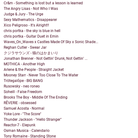
Cr&m - Something is lost but a lesson is learned
The Angry Lisas - Not Who I Was
Judge & Jury - The Urge
Sexy Mathematics - Disappearer
Xico Peligroso - It's Alright!!
chris portka - the sky is blue in hell
chris portka - Guitar Duet in Emin
Waves_On_Waves x Castles Made Of Sky x Sonic Shade...
Reghan Cutler - Swear Jar
クジラサウンズ - 猫のはかまいり
Jonathan Brenner - Not Gettin’ Drunk, Not Gettin’ ...
MOTHICA - Another High
Arlene & the People - Straight Jacket
Mooney Starr - Never Too Close To The Water
Trötegalôpe - BIG BANG
Rusowsky - neo roneo
Soheill - False Freedom
Brooks The Boy - Middle Of The Ending
RÊVERIE - obsessed
Samuel Acosta - Normal
Yoke Lore - "The Score"
Thunder Jackson - "Hello Stranger"
Reactor-7 - Elepunk
Osman Musica - Calendario
Tony Romaine - Standing Stone