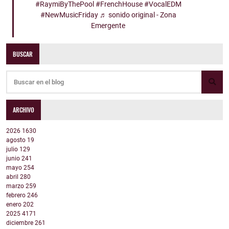
#RaymiByThePool
#FrenchHouse
#VocalEDM
#NewMusicFriday
♬ sonido original - Zona
Emergente
BUSCAR
ARCHIVO
2026
1630
agosto
19
julio
129
junio
241
mayo
254
abril
280
marzo
259
febrero
246
enero
202
2025
4171
diciembre
261