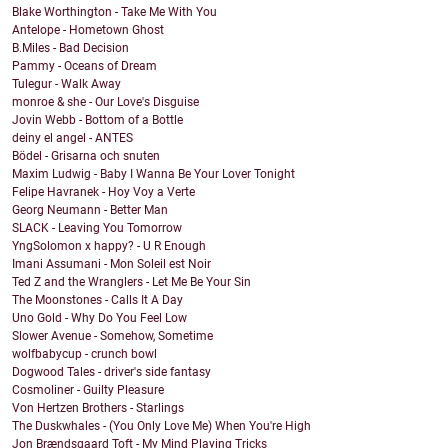
Blake Worthington - Take Me With You
Antelope - Hometown Ghost
B.Miles - Bad Decision
Pammy - Oceans of Dream
Tulegur - Walk Away
monroe & she - Our Love's Disguise
Jovin Webb - Bottom of a Bottle
deiny el angel - ANTES
Bödel - Grisarna och snuten
Maxim Ludwig - Baby I Wanna Be Your Lover Tonight
Felipe Havranek - Hoy Voy a Verte
Georg Neumann - Better Man
SLACK - Leaving You Tomorrow
YngSolomon x happy? - U R Enough
Imani Assumani - Mon Soleil est Noir
Ted Z and the Wranglers - Let Me Be Your Sin
The Moonstones - Calls It A Day
Uno Gold - Why Do You Feel Low
Slower Avenue - Somehow, Sometime
wolfbabycup - crunch bowl
Dogwood Tales - driver's side fantasy
Cosmoliner - Guilty Pleasure
Von Hertzen Brothers - Starlings
The Duskwhales - (You Only Love Me) When You're High
Jon Brændsgaard Toft - My Mind Playing Tricks