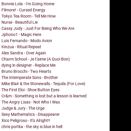
Bonnie Lola - I'm Going Home
Filmore! - Cursed Energy
Tokyo Tea Room - Tell Me How
Nurse - Beautiful Lie
Cassy Judy - Just For Being Who We Are
Jphono1 - Magic Here
Luis Fernando - Modo Avion
Kinzua - Ritual Repeat
Alex Sandra - Over Again
Charm School - Je t'aime (A Quoi Bon)
dying in designer - Replace Me
Bruno Brocchi - Two Hearts
The Intemperate Sons - Brother
Mike Blair & the Stonewalls - Tequila (For Love)
The First Eloi - Shoe Button Eyes
Cr&m - Something is lost but a lesson is learned
The Angry Lisas - Not Who I Was
Judge & Jury - The Urge
Sexy Mathematics - Disappearer
Xico Peligroso - It's Alright!!
chris portka - the sky is blue in hell