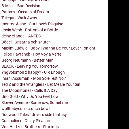
B.Miles - Bad Decision
Pammy - Oceans of Dream
Tulegur - Walk Away
monroe & she - Our Love's Disguise
Jovin Webb - Bottom of a Bottle
deiny el angel - ANTES
Bödel - Grisarna och snuten
Maxim Ludwig - Baby I Wanna Be Your Lover Tonight
Felipe Havranek - Hoy Voy a Verte
Georg Neumann - Better Man
SLACK - Leaving You Tomorrow
YngSolomon x happy? - U R Enough
Imani Assumani - Mon Soleil est Noir
Ted Z and the Wranglers - Let Me Be Your Sin
The Moonstones - Calls It A Day
Uno Gold - Why Do You Feel Low
Slower Avenue - Somehow, Sometime
wolfbabycup - crunch bowl
Dogwood Tales - driver's side fantasy
Cosmoliner - Guilty Pleasure
Von Hertzen Brothers - Starlings