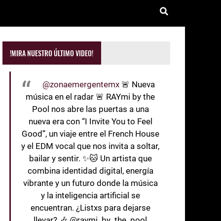
!MIRA NUESTRO ÚLTIMO VIDEO!
@zonaemergentemx
🚨 Nueva
música en el radar 🚨 RAYmi by the
Pool nos abre las puertas a una
nueva era con “I Invite You to Feel
Good”, un viaje entre el French House
y el EDM vocal que nos invita a soltar,
bailar y sentir. ✨🐱 Un artista que
combina identidad digital, energía
vibrante y un futuro donde la música
y la inteligencia artificial se
encuentran. ¿Listxs para dejarse
llevar? 🎶 @raymi_by_the_pool