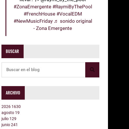
#ZonaEmergente
#RaymiByThePool
#FrenchHouse
#VocalEDM
#NewMusicFriday
♬ sonido original
- Zona Emergente
BUSCAR
ARCHIVO
2026
1630
agosto
19
julio
129
junio
241