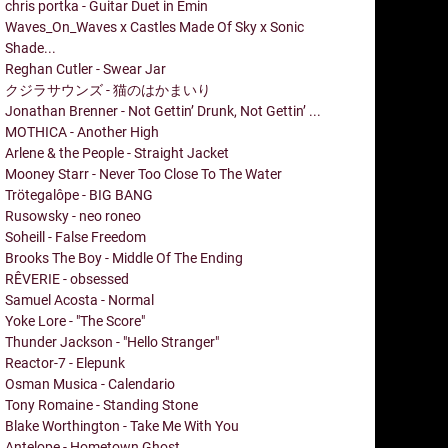
chris portka - Guitar Duet in Emin
Waves_On_Waves x Castles Made Of Sky x Sonic
Shade...
Reghan Cutler - Swear Jar
クジラサウンズ - 猫のはかまいり
Jonathan Brenner - Not Gettin’ Drunk, Not Gettin’ ...
MOTHICA - Another High
Arlene & the People - Straight Jacket
Mooney Starr - Never Too Close To The Water
Trötegalôpe - BIG BANG
Rusowsky - neo roneo
Soheill - False Freedom
Brooks The Boy - Middle Of The Ending
RÊVERIE - obsessed
Samuel Acosta - Normal
Yoke Lore - "The Score"
Thunder Jackson - "Hello Stranger"
Reactor-7 - Elepunk
Osman Musica - Calendario
Tony Romaine - Standing Stone
Blake Worthington - Take Me With You
Antelope - Hometown Ghost