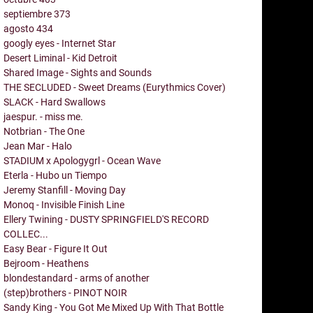
septiembre
373
agosto
434
googly eyes - Internet Star
Desert Liminal - Kid Detroit
Shared Image - Sights and Sounds
THE SECLUDED - Sweet Dreams (Eurythmics Cover)
SLACK - Hard Swallows
jaespur. - miss me.
Notbrian - The One
Jean Mar - Halo
STADIUM x Apologygrl - Ocean Wave
Eterla - Hubo un Tiempo
Jeremy Stanfill - Moving Day
Monoq - Invisible Finish Line
Ellery Twining - DUSTY SPRINGFIELD'S RECORD
COLLEC...
Easy Bear - Figure It Out
Bejroom - Heathens
blondestandard - arms of another
(step)brothers - PINOT NOIR
Sandy King - You Got Me Mixed Up With That Bottle