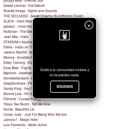
googly eyes - Internet Star
Desert Liminal - Kid Detroit
Shared Image - Sights and Sounds
THE SECLUDED - Sweet Dreams (Eurythmics Cover)
SLACK - Hard Swallows
×
jaespur. - miss me.
Notbrian - The One
Jean Mar - Halo
STADIUM x Apologygrl - Ocean Wave
Eterla - Hubo un Tiempo
¡Sigue nuestro
Jeremy Stanfill - Moving Day
Monoq - Invisible Finish Line
blog!
Ellery Twining - DUSTY SPRINGFIELD'S RECORD COLLEC...
Easy Bear - Figure It Out
Únete a la comunidad rockera y
Bejroom - Heathens
no te pierdas nada.
blondestandard - arms of another
(step)brothers - PINOT NOIR
SÍGUENOS
Sandy King - You Got Me Mixed Up With That Bottle
Bonnie Lola - I'm Going Home
Filmore! - Cursed Energy
Tokyo Tea Room - Tell Me How
Nurse - Beautiful Lie
Cassy Judy - Just For Being Who We Are
Jphono1 - Magic Here
Luis Fernando - Modo Avion