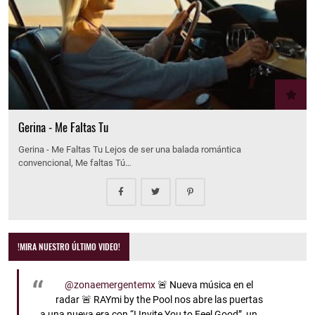
Gerina - Me Faltas Tu
Gerina - Me Faltas Tu Lejos de ser una balada romántica
convencional, Me faltas Tú…
!MIRA NUESTRO ÚLTIMO VIDEO!
@zonaemergentemx
🚨 Nueva música en el
radar 🚨 RAYmi by the Pool nos abre las puertas
a una nueva era con “I Invite You to Feel Good”, un