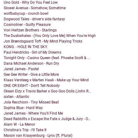
Uno Gold - Why Do You Feel Low
Slower Avenue - Somehow, Sometime
wolfbabycup - crunch bowl
Dogwood Tales - driver's side fantasy
Cosmoliner - Guilty Pleasure
Von Hertzen Brothers - Starlings
The Duskwhales - (You Only Love Me) When You're High
Jon Brændsgaard Toft - My Mind Playing Tricks
KONG. - HOLE IN THE SKY.
Paul Hendricks - Girl of My Dreams
Tonight Only - Casino Queen (feat. Phoebe Scott & ...
Dana Michael Anderson - Run Dry
Jared James - Pastel
Gee Gee Writer - Give a Little More
Klaas Versteeg x Marten Haak - Make up Your Mind
ONE OR EIGHT - Don't Tell Nobody
Okean Elzy x Travis Barker x Goo Goo Dolls (John R...
sixten - Atlantic
Jola Recchioni - Tiny Missed Beat
Sophia Blue - Hard Way
Jared James - Where You'll Find Me
Dead Rabbitts x Escape the Fate x Judge & Jury - O...
Alam W - La Menor
Christina's Trip - I'll Take It
Mason van Kraayenburg - Lynx (ft. Plural)