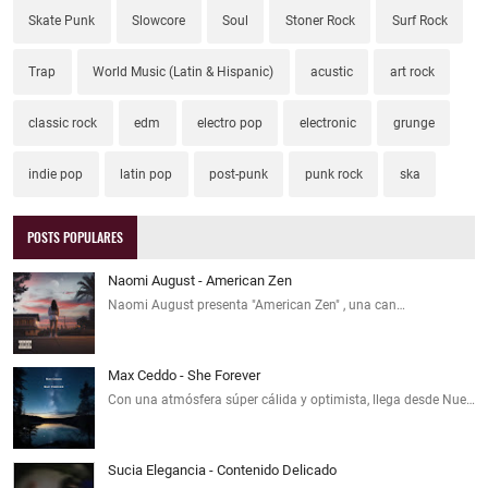
Skate Punk
Slowcore
Soul
Stoner Rock
Surf Rock
Trap
World Music (Latin & Hispanic)
acustic
art rock
classic rock
edm
electro pop
electronic
grunge
indie pop
latin pop
post-punk
punk rock
ska
POSTS POPULARES
Naomi August - American Zen
Naomi August presenta "American Zen" , una can…
Max Ceddo - She Forever
Con una atmósfera súper cálida y optimista, llega desde Nue…
Sucia Elegancia - Contenido Delicado