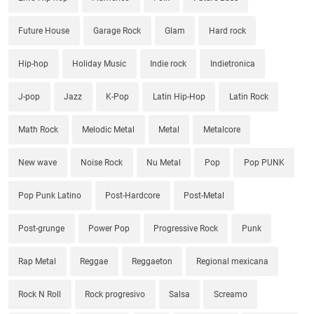
Future House
Garage Rock
Glam
Hard rock
Hip-hop
Holiday Music
Indie rock
Indietronica
J-pop
Jazz
K-Pop
Latin Hip-Hop
Latin Rock
Math Rock
Melodic Metal
Metal
Metalcore
New wave
Noise Rock
Nu Metal
Pop
Pop PUNK
Pop Punk Latino
Post-Hardcore
Post-Metal
Post-grunge
Power Pop
Progressive Rock
Punk
Rap Metal
Reggae
Reggaeton
Regional mexicana
Rock N Roll
Rock progresivo
Salsa
Screamo