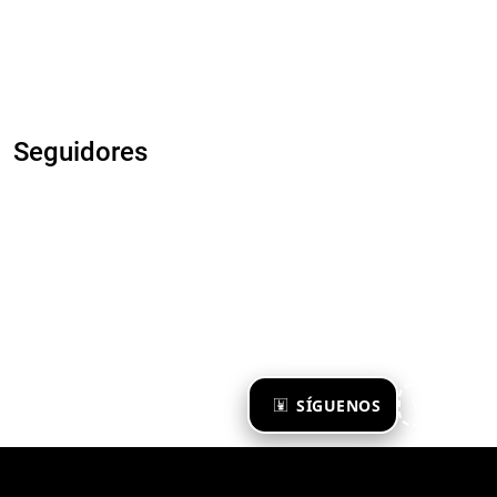
Seguidores
×
SÍGUENOS
Ya te sigo