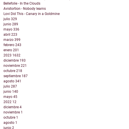
Bellefolie - In the Clouds
Avistortion - Nobody learns
Lovi Did This - Canary in a Goldmine
julio
329
junio
289
mayo
336
abril
223
marzo
399
febrero
243
enero
201
2023
1632
diciembre
193
noviembre
221
octubre
218
septiembre
187
agosto
341
julio
287
junio
140
mayo
45
2022
12
diciembre
4
noviembre
1
octubre
1
agosto
1
junio
2