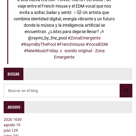
viaje entre el French House y el EDM vocal que nos
invita a soltar, bailar y sentir. ✨🐱 Un artista que
combina identidad digital, energía vibrante y un futuro
donde la música y la inteligencia artificial se
encuentran. ¿Listxs para dejarse llevar? 🎶
@raymi_by_the_pool
#ZonaEmergente
#RaymiByThePool
#FrenchHouse
#VocalEDM
#NewMusicFriday
♬ sonido original - Zona
Emergente
BUSCAR
ARCHIVO
2026
1630
agosto
19
julio
129