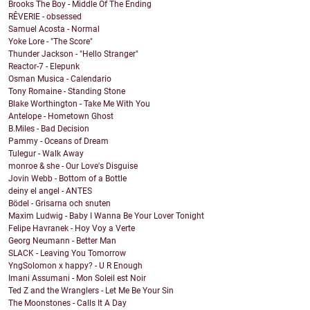
Brooks The Boy - Middle Of The Ending
RÊVERIE - obsessed
Samuel Acosta - Normal
Yoke Lore - "The Score"
Thunder Jackson - "Hello Stranger"
Reactor-7 - Elepunk
Osman Musica - Calendario
Tony Romaine - Standing Stone
Blake Worthington - Take Me With You
Antelope - Hometown Ghost
B.Miles - Bad Decision
Pammy - Oceans of Dream
Tulegur - Walk Away
monroe & she - Our Love's Disguise
Jovin Webb - Bottom of a Bottle
deiny el angel - ANTES
Bödel - Grisarna och snuten
Maxim Ludwig - Baby I Wanna Be Your Lover Tonight
Felipe Havranek - Hoy Voy a Verte
Georg Neumann - Better Man
SLACK - Leaving You Tomorrow
YngSolomon x happy? - U R Enough
Imani Assumani - Mon Soleil est Noir
Ted Z and the Wranglers - Let Me Be Your Sin
The Moonstones - Calls It A Day