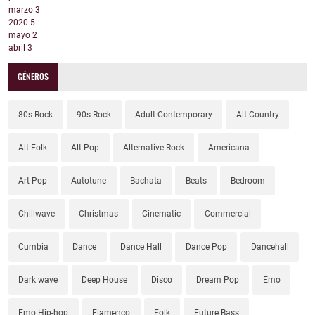
marzo
3
2020
5
mayo
2
abril
3
GÉNEROS
80s Rock
90s Rock
Adult Contemporary
Alt Country
Alt Folk
Alt Pop
Alternative Rock
Americana
Art Pop
Autotune
Bachata
Beats
Bedroom
Chillwave
Christmas
Cinematic
Commercial
Cumbia
Dance
Dance Hall
Dance Pop
Dancehall
Dark wave
Deep House
Disco
Dream Pop
Emo
Emo Hip-hop
Flamenco
Folk
Future Bass