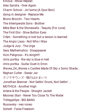
Kinzua - Ritual Repeat
Alex Sandra - Over Again
Charm School - Je t'aime (A Quoi Bon)
dying in designer - Replace Me
Bruno Brocchi - Two Hearts
The Intemperate Sons - Brother
Mike Blair & the Stonewalls - Tequila (For Love)
The First Eloi - Shoe Button Eyes
Cr&m - Something is lost but a lesson is learned
The Angry Lisas - Not Who I Was
Judge & Jury - The Urge
Sexy Mathematics - Disappearer
Xico Peligroso - It's Alright!!
chris portka - the sky is blue in hell
chris portka - Guitar Duet in Emin
Waves_On_Waves x Castles Made Of Sky x Sonic Shade...
Reghan Cutler - Swear Jar
クジラサウンズ - 猫のはかまいり
Jonathan Brenner - Not Gettin’ Drunk, Not Gettin’ ...
MOTHICA - Another High
Arlene & the People - Straight Jacket
Mooney Starr - Never Too Close To The Water
Trötegalôpe - BIG BANG
Rusowsky - neo roneo
Soheill - False Freedom