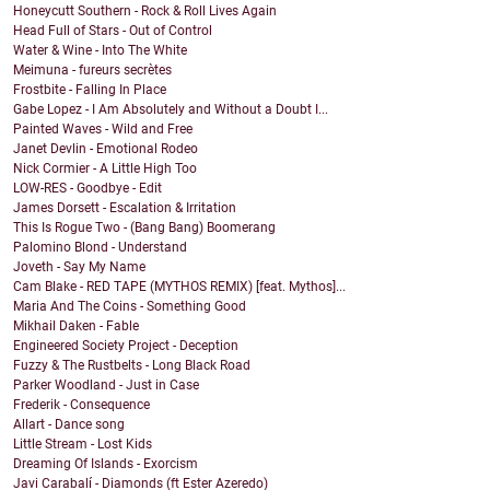
Honeycutt Southern - Rock & Roll Lives Again
Head Full of Stars - Out of Control
Water & Wine - Into The White
Meimuna - fureurs secrètes
Frostbite - Falling In Place
Gabe Lopez - I Am Absolutely and Without a Doubt I...
Painted Waves - Wild and Free
Janet Devlin - Emotional Rodeo
Nick Cormier - A Little High Too
LOW-RES - Goodbye - Edit
James Dorsett - Escalation & Irritation
This Is Rogue Two - (Bang Bang) Boomerang
Palomino Blond - Understand
Joveth - Say My Name
Cam Blake - RED TAPE (MYTHOS REMIX) [feat. Mythos]...
Maria And The Coins - Something Good
Mikhail Daken - Fable
Engineered Society Project - Deception
Fuzzy & The Rustbelts - Long Black Road
Parker Woodland - Just in Case
Frederik - Consequence
Allart - Dance song
Little Stream - Lost Kids
Dreaming Of Islands - Exorcism
Javi Carabalí - Diamonds (ft Ester Azeredo)