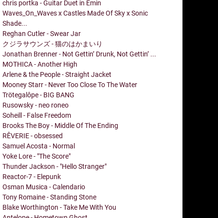
chris portka - Guitar Duet in Emin
Waves_On_Waves x Castles Made Of Sky x Sonic
Shade...
Reghan Cutler - Swear Jar
クジラサウンズ - 猫のはかまいり
Jonathan Brenner - Not Gettin’ Drunk, Not Gettin’ ...
MOTHICA - Another High
Arlene & the People - Straight Jacket
Mooney Starr - Never Too Close To The Water
Trötegalôpe - BIG BANG
Rusowsky - neo roneo
Soheill - False Freedom
Brooks The Boy - Middle Of The Ending
RÊVERIE - obsessed
Samuel Acosta - Normal
Yoke Lore - "The Score"
Thunder Jackson - "Hello Stranger"
Reactor-7 - Elepunk
Osman Musica - Calendario
Tony Romaine - Standing Stone
Blake Worthington - Take Me With You
Antelope - Hometown Ghost