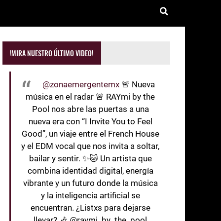
!MIRA NUESTRO ÚLTIMO VIDEO!
@zonaemergentemx
🚨 Nueva
música en el radar 🚨 RAYmi by the
Pool nos abre las puertas a una
nueva era con “I Invite You to Feel
Good”, un viaje entre el French House
y el EDM vocal que nos invita a soltar,
bailar y sentir. ✨🐱 Un artista que
combina identidad digital, energía
vibrante y un futuro donde la música
y la inteligencia artificial se
encuentran. ¿Listxs para dejarse
llevar? 🎶 @raymi_by_the_pool