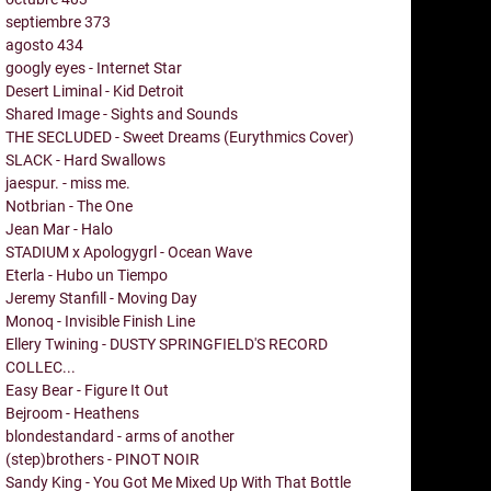
septiembre
373
agosto
434
googly eyes - Internet Star
Desert Liminal - Kid Detroit
Shared Image - Sights and Sounds
THE SECLUDED - Sweet Dreams (Eurythmics Cover)
SLACK - Hard Swallows
jaespur. - miss me.
Notbrian - The One
Jean Mar - Halo
STADIUM x Apologygrl - Ocean Wave
Eterla - Hubo un Tiempo
Jeremy Stanfill - Moving Day
Monoq - Invisible Finish Line
Ellery Twining - DUSTY SPRINGFIELD'S RECORD
COLLEC...
Easy Bear - Figure It Out
Bejroom - Heathens
blondestandard - arms of another
(step)brothers - PINOT NOIR
Sandy King - You Got Me Mixed Up With That Bottle