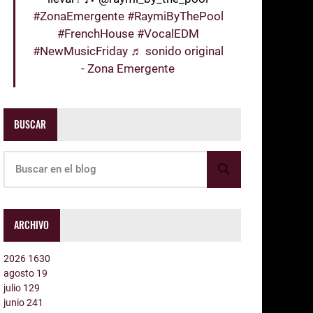
#ZonaEmergente
#RaymiByThePool
#FrenchHouse
#VocalEDM
#NewMusicFriday
♬ sonido original
- Zona Emergente
BUSCAR
ARCHIVO
2026
1630
agosto
19
julio
129
junio
241