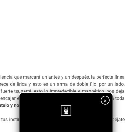
iencia que marcará un antes y un después, la perfecta línea
ece de lirica y esto es un arma de doble filo, por un lado,
uerte tsunami, esto lo impredecible y magnético, nos deja
encajar en este rompecabezas, por otro lado, nos quita toda
×
ntelo y no lo sobre pienses!"
us instintos, rompe con los conceptos habituales y déjate
¡Sigue nuestro blog!