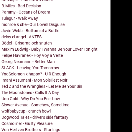
B.Miles - Bad Decision
Pammy - Oceans of Dream
Tulegur - Walk Away
monroe & she - Our Love's Disguise
Jovin Webb - Bottom of a Bottle
deiny el angel - ANTES
Bödel - Grisarna och snuten
Maxim Ludwig - Baby I Wanna Be Your Lover Tonight
Felipe Havranek - Hoy Voy a Verte
Georg Neumann - Better Man
SLACK - Leaving You Tomorrow
YngSolomon x happy? - U R Enough
Imani Assumani - Mon Soleil est Noir
Ted Z and the Wranglers - Let Me Be Your Sin
The Moonstones - Calls It A Day
Uno Gold - Why Do You Feel Low
Slower Avenue - Somehow, Sometime
wolfbabycup - crunch bowl
Dogwood Tales - driver's side fantasy
Cosmoliner - Guilty Pleasure
Von Hertzen Brothers - Starlings