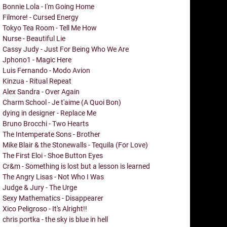
Bonnie Lola - I'm Going Home
Filmore! - Cursed Energy
Tokyo Tea Room - Tell Me How
Nurse - Beautiful Lie
Cassy Judy - Just For Being Who We Are
Jphono1 - Magic Here
Luis Fernando - Modo Avion
Kinzua - Ritual Repeat
Alex Sandra - Over Again
Charm School - Je t'aime (A Quoi Bon)
dying in designer - Replace Me
Bruno Brocchi - Two Hearts
The Intemperate Sons - Brother
Mike Blair & the Stonewalls - Tequila (For Love)
The First Eloi - Shoe Button Eyes
Cr&m - Something is lost but a lesson is learned
The Angry Lisas - Not Who I Was
Judge & Jury - The Urge
Sexy Mathematics - Disappearer
Xico Peligroso - It's Alright!!
chris portka - the sky is blue in hell