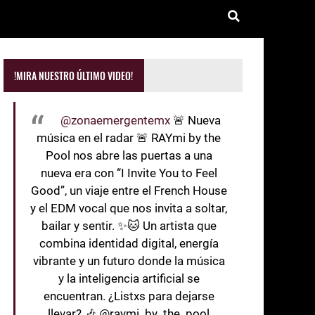
!MIRA NUESTRO ÚLTIMO VIDEO!
@zonaemergentemx
🚨 Nueva
música en el radar 🚨 RAYmi by the
Pool nos abre las puertas a una
nueva era con “I Invite You to Feel
Good”, un viaje entre el French House
y el EDM vocal que nos invita a soltar,
bailar y sentir. ✨🐱 Un artista que
combina identidad digital, energía
vibrante y un futuro donde la música
y la inteligencia artificial se
encuentran. ¿Listxs para dejarse
llevar? 🎶 @raymi_by_the_pool