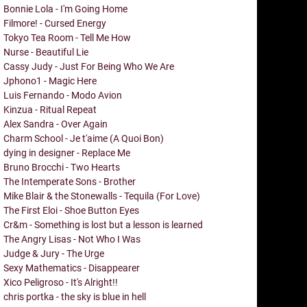
Bonnie Lola - I'm Going Home
Filmore! - Cursed Energy
Tokyo Tea Room - Tell Me How
Nurse - Beautiful Lie
Cassy Judy - Just For Being Who We Are
Jphono1 - Magic Here
Luis Fernando - Modo Avion
Kinzua - Ritual Repeat
Alex Sandra - Over Again
Charm School - Je t'aime (A Quoi Bon)
dying in designer - Replace Me
Bruno Brocchi - Two Hearts
The Intemperate Sons - Brother
Mike Blair & the Stonewalls - Tequila (For Love)
The First Eloi - Shoe Button Eyes
Cr&m - Something is lost but a lesson is learned
The Angry Lisas - Not Who I Was
Judge & Jury - The Urge
Sexy Mathematics - Disappearer
Xico Peligroso - It's Alright!!
chris portka - the sky is blue in hell