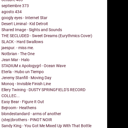
septiembre
373
agosto
434
googly eyes - Internet Star
Desert Liminal - Kid Detroit
Shared Image - Sights and Sounds
THE SECLUDED - Sweet Dreams (Eurythmics Cover)
SLACK - Hard Swallows
jaespur. - miss me.
Notbrian - The One
Jean Mar - Halo
STADIUM x Apologygrl - Ocean Wave
Eterla - Hubo un Tiempo
Jeremy Stanfill - Moving Day
Monoq - Invisible Finish Line
Ellery Twining - DUSTY SPRINGFIELD'S RECORD
COLLEC...
Easy Bear - Figure It Out
Bejroom - Heathens
blondestandard - arms of another
(step)brothers - PINOT NOIR
Sandy King - You Got Me Mixed Up With That Bottle