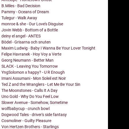
B.Miles - Bad Decision
Pammy - Oceans of Dream
Tulegur - Walk Away
monroe & she - Our Love's Disguise
Jovin Webb - Bottom of a Bottle
deiny el angel - ANTES
Bödel - Grisarna och snuten
Maxim Ludwig - Baby I Wanna Be Your Lover Tonight
Felipe Havranek - Hoy Voy a Verte
Georg Neumann - Better Man
SLACK - Leaving You Tomorrow
YngSolomon x happy? - U R Enough
Imani Assumani - Mon Soleil est Noir
Ted Z and the Wranglers - Let Me Be Your Sin
The Moonstones - Calls It A Day
Uno Gold - Why Do You Feel Low
Slower Avenue - Somehow, Sometime
wolfbabycup - crunch bowl
Dogwood Tales - driver's side fantasy
Cosmoliner - Guilty Pleasure
Von Hertzen Brothers - Starlings