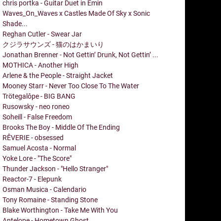
chris portka - Guitar Duet in Emin
Waves_On_Waves x Castles Made Of Sky x Sonic
Shade...
Reghan Cutler - Swear Jar
クジラサウンズ - 猫のはかまいり
Jonathan Brenner - Not Gettin’ Drunk, Not Gettin’ ...
MOTHICA - Another High
Arlene & the People - Straight Jacket
Mooney Starr - Never Too Close To The Water
Trötegalôpe - BIG BANG
Rusowsky - neo roneo
Soheill - False Freedom
Brooks The Boy - Middle Of The Ending
RÊVERIE - obsessed
Samuel Acosta - Normal
Yoke Lore - "The Score"
Thunder Jackson - "Hello Stranger"
Reactor-7 - Elepunk
Osman Musica - Calendario
Tony Romaine - Standing Stone
Blake Worthington - Take Me With You
Antelope - Hometown Ghost