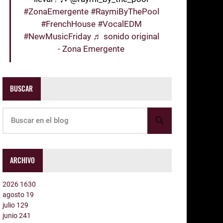
#ZonaEmergente
#RaymiByThePool
#FrenchHouse
#VocalEDM
#NewMusicFriday
♬ sonido original
- Zona Emergente
BUSCAR
ARCHIVO
2026
1630
agosto
19
julio
129
junio
241