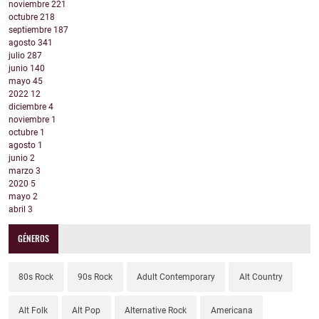
noviembre
221
octubre
218
septiembre
187
agosto
341
julio
287
junio
140
mayo
45
2022
12
diciembre
4
noviembre
1
octubre
1
agosto
1
junio
2
marzo
3
2020
5
mayo
2
abril
3
GÉNEROS
80s Rock
90s Rock
Adult Contemporary
Alt Country
Alt Folk
Alt Pop
Alternative Rock
Americana