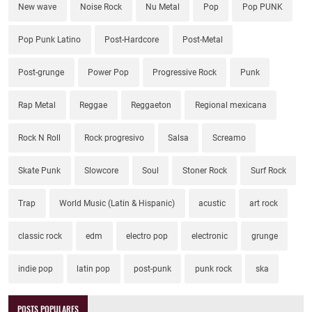
New wave
Noise Rock
Nu Metal
Pop
Pop PUNK
Pop Punk Latino
Post-Hardcore
Post-Metal
Post-grunge
Power Pop
Progressive Rock
Punk
Rap Metal
Reggae
Reggaeton
Regional mexicana
Rock N Roll
Rock progresivo
Salsa
Screamo
Skate Punk
Slowcore
Soul
Stoner Rock
Surf Rock
Trap
World Music (Latin & Hispanic)
acustic
art rock
classic rock
edm
electro pop
electronic
grunge
indie pop
latin pop
post-punk
punk rock
ska
POSTS POPULARES