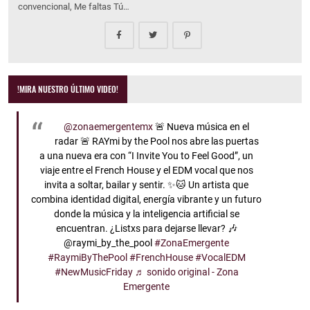
convencional, Me faltas Tú…
!MIRA NUESTRO ÚLTIMO VIDEO!
@zonaemergentemx
🚨 Nueva música en el
radar 🚨 RAYmi by the Pool nos abre las puertas
a una nueva era con “I Invite You to Feel Good”, un
viaje entre el French House y el EDM vocal que nos
invita a soltar, bailar y sentir. ✨🐱 Un artista que
combina identidad digital, energía vibrante y un futuro
donde la música y la inteligencia artificial se
encuentran. ¿Listxs para dejarse llevar? 🎶
@raymi_by_the_pool
#ZonaEmergente
#RaymiByThePool
#FrenchHouse
#VocalEDM
#NewMusicFriday
♬ sonido original - Zona
Emergente