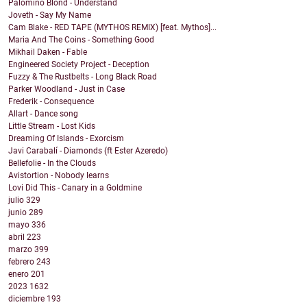
Palomino Blond - Understand
Joveth - Say My Name
Cam Blake - RED TAPE (MYTHOS REMIX) [feat. Mythos]...
Maria And The Coins - Something Good
Mikhail Daken - Fable
Engineered Society Project - Deception
Fuzzy & The Rustbelts - Long Black Road
Parker Woodland - Just in Case
Frederik - Consequence
Allart - Dance song
Little Stream - Lost Kids
Dreaming Of Islands - Exorcism
Javi Carabalí - Diamonds (ft Ester Azeredo)
Bellefolie - In the Clouds
Avistortion - Nobody learns
Lovi Did This - Canary in a Goldmine
julio
329
junio
289
mayo
336
abril
223
marzo
399
febrero
243
enero
201
2023
1632
diciembre
193