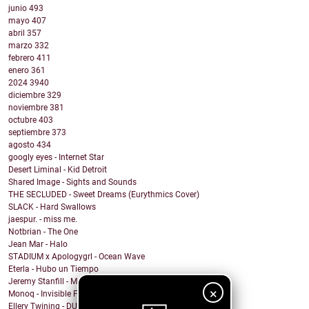
junio
493
mayo
407
abril
357
marzo
332
febrero
411
enero
361
2024
3940
diciembre
329
noviembre
381
octubre
403
septiembre
373
agosto
434
googly eyes - Internet Star
Desert Liminal - Kid Detroit
Shared Image - Sights and Sounds
THE SECLUDED - Sweet Dreams (Eurythmics Cover)
SLACK - Hard Swallows
jaespur. - miss me.
Notbrian - The One
Jean Mar - Halo
STADIUM x Apologygrl - Ocean Wave
Eterla - Hubo un Tiempo
Jeremy Stanfill - Moving Day
×
Monoq - Invisible Finish Line
Ellery Twining - DUSTY SPRINGFIELD'S RECORD COLLEC...