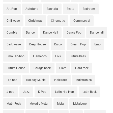
Art Pop
Autotune
Bachata
Beats
Bedroom
Chillwave
Christmas
Cinematic
Commercial
Cumbia
Dance
Dance Hall
Dance Pop
Dancehall
Dark wave
Deep House
Disco
Dream Pop
Emo
Emo Hip-hop
Flamenco
Folk
Future Bass
Future House
Garage Rock
Glam
Hard rock
Hip-hop
Holiday Music
Indie rock
Indietronica
J-pop
Jazz
K-Pop
Latin Hip-Hop
Latin Rock
Math Rock
Melodic Metal
Metal
Metalcore