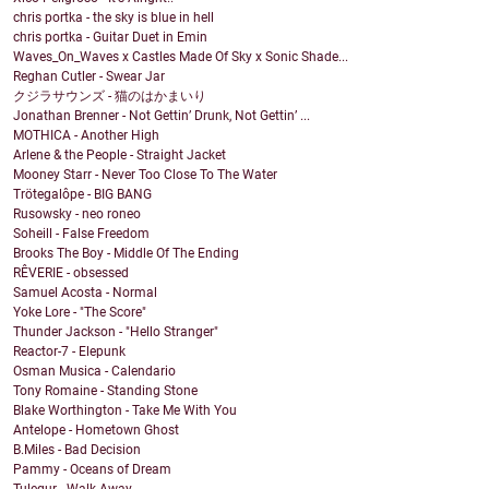
chris portka - the sky is blue in hell
chris portka - Guitar Duet in Emin
Waves_On_Waves x Castles Made Of Sky x Sonic Shade...
Reghan Cutler - Swear Jar
クジラサウンズ - 猫のはかまいり
Jonathan Brenner - Not Gettin’ Drunk, Not Gettin’ ...
MOTHICA - Another High
Arlene & the People - Straight Jacket
Mooney Starr - Never Too Close To The Water
Trötegalôpe - BIG BANG
Rusowsky - neo roneo
Soheill - False Freedom
Brooks The Boy - Middle Of The Ending
RÊVERIE - obsessed
Samuel Acosta - Normal
Yoke Lore - "The Score"
Thunder Jackson - "Hello Stranger"
Reactor-7 - Elepunk
Osman Musica - Calendario
Tony Romaine - Standing Stone
Blake Worthington - Take Me With You
Antelope - Hometown Ghost
B.Miles - Bad Decision
Pammy - Oceans of Dream