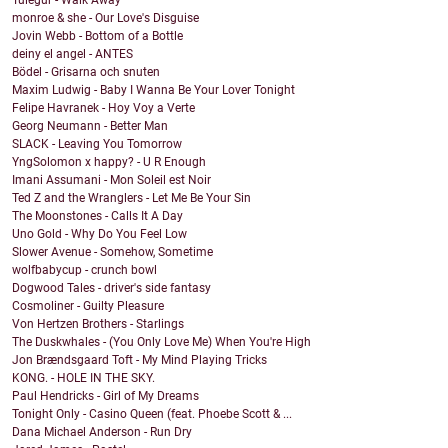
Tulegur - Walk Away
monroe & she - Our Love's Disguise
Jovin Webb - Bottom of a Bottle
deiny el angel - ANTES
Bödel - Grisarna och snuten
Maxim Ludwig - Baby I Wanna Be Your Lover Tonight
Felipe Havranek - Hoy Voy a Verte
Georg Neumann - Better Man
SLACK - Leaving You Tomorrow
YngSolomon x happy? - U R Enough
Imani Assumani - Mon Soleil est Noir
Ted Z and the Wranglers - Let Me Be Your Sin
The Moonstones - Calls It A Day
Uno Gold - Why Do You Feel Low
Slower Avenue - Somehow, Sometime
wolfbabycup - crunch bowl
Dogwood Tales - driver's side fantasy
Cosmoliner - Guilty Pleasure
Von Hertzen Brothers - Starlings
The Duskwhales - (You Only Love Me) When You're High
Jon Brændsgaard Toft - My Mind Playing Tricks
KONG. - HOLE IN THE SKY.
Paul Hendricks - Girl of My Dreams
Tonight Only - Casino Queen (feat. Phoebe Scott & ...
Dana Michael Anderson - Run Dry