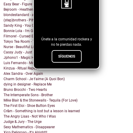
Easy Bear - Figure It Out
Bejroom - Heathens
blondestandard - arms of another
¡Sigue nuestro
(step)brothers - PINOT NOIR
Sandy King - You Got Me Mixed Up With That Bottle
blog!
Bonnie Lola - I'm Going Home
Filmore! - Cursed Energy
Únete a la comunidad rockera y
Tokyo Tea Room - Tell Me How
no te pierdas nada.
Nurse - Beautiful Lie
Cassy Judy - Just For Being Who We Are
SÍGUENOS
Jphono1 - Magic Here
Luis Fernando - Modo Avion
Kinzua - Ritual Repeat
Alex Sandra - Over Again
Charm School - Je t'aime (A Quoi Bon)
dying in designer - Replace Me
Bruno Brocchi - Two Hearts
The Intemperate Sons - Brother
Mike Blair & the Stonewalls - Tequila (For Love)
The First Eloi - Shoe Button Eyes
Cr&m - Something is lost but a lesson is learned
The Angry Lisas - Not Who I Was
Judge & Jury - The Urge
Sexy Mathematics - Disappearer
Xico Peligroso - It's Alright!!