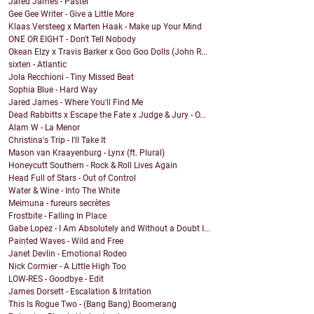
Jared James - Pastel
Gee Gee Writer - Give a Little More
Klaas Versteeg x Marten Haak - Make up Your Mind
ONE OR EIGHT - Don't Tell Nobody
Okean Elzy x Travis Barker x Goo Goo Dolls (John R...
sixten - Atlantic
Jola Recchioni - Tiny Missed Beat
Sophia Blue - Hard Way
Jared James - Where You'll Find Me
Dead Rabbitts x Escape the Fate x Judge & Jury - O...
Alam W - La Menor
Christina's Trip - I'll Take It
Mason van Kraayenburg - Lynx (ft. Plural)
Honeycutt Southern - Rock & Roll Lives Again
Head Full of Stars - Out of Control
Water & Wine - Into The White
Meimuna - fureurs secrètes
Frostbite - Falling In Place
Gabe Lopez - I Am Absolutely and Without a Doubt I...
Painted Waves - Wild and Free
Janet Devlin - Emotional Rodeo
Nick Cormier - A Little High Too
LOW-RES - Goodbye - Edit
James Dorsett - Escalation & Irritation
This Is Rogue Two - (Bang Bang) Boomerang