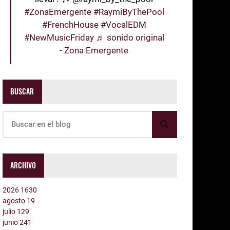
#ZonaEmergente
#RaymiByThePool
#FrenchHouse
#VocalEDM
#NewMusicFriday
♬ sonido original
- Zona Emergente
BUSCAR
ARCHIVO
2026
1630
agosto
19
julio
129
junio
241