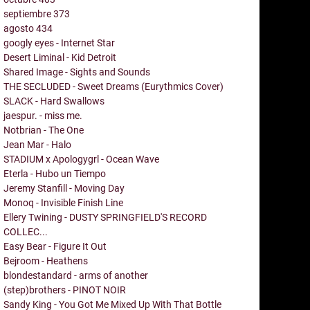
septiembre
373
agosto
434
googly eyes - Internet Star
Desert Liminal - Kid Detroit
Shared Image - Sights and Sounds
THE SECLUDED - Sweet Dreams (Eurythmics Cover)
SLACK - Hard Swallows
jaespur. - miss me.
Notbrian - The One
Jean Mar - Halo
STADIUM x Apologygrl - Ocean Wave
Eterla - Hubo un Tiempo
Jeremy Stanfill - Moving Day
Monoq - Invisible Finish Line
Ellery Twining - DUSTY SPRINGFIELD'S RECORD
COLLEC...
Easy Bear - Figure It Out
Bejroom - Heathens
blondestandard - arms of another
(step)brothers - PINOT NOIR
Sandy King - You Got Me Mixed Up With That Bottle