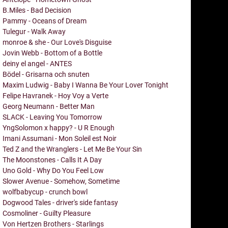
B.Miles - Bad Decision
Pammy - Oceans of Dream
Tulegur - Walk Away
monroe & she - Our Love's Disguise
Jovin Webb - Bottom of a Bottle
deiny el angel - ANTES
Bödel - Grisarna och snuten
Maxim Ludwig - Baby I Wanna Be Your Lover Tonight
Felipe Havranek - Hoy Voy a Verte
Georg Neumann - Better Man
SLACK - Leaving You Tomorrow
YngSolomon x happy? - U R Enough
Imani Assumani - Mon Soleil est Noir
Ted Z and the Wranglers - Let Me Be Your Sin
The Moonstones - Calls It A Day
Uno Gold - Why Do You Feel Low
Slower Avenue - Somehow, Sometime
wolfbabycup - crunch bowl
Dogwood Tales - driver's side fantasy
Cosmoliner - Guilty Pleasure
Von Hertzen Brothers - Starlings