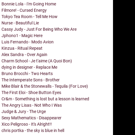
Bonnie Lola - I'm Going Home
Filmore! - Cursed Energy
Tokyo Tea Room - Tell Me How
Nurse - Beautiful Lie
Cassy Judy - Just For Being Who We Are
Jphono1 - Magic Here
Luis Fernando - Modo Avion
Kinzua - Ritual Repeat
Alex Sandra - Over Again
Charm School - Je t'aime (A Quoi Bon)
dying in designer - Replace Me
Bruno Brocchi - Two Hearts
The Intemperate Sons - Brother
Mike Blair & the Stonewalls - Tequila (For Love)
The First Eloi - Shoe Button Eyes
Cr&m - Something is lost but a lesson is learned
The Angry Lisas - Not Who I Was
Judge & Jury - The Urge
Sexy Mathematics - Disappearer
Xico Peligroso - It's Alright!!
chris portka - the sky is blue in hell