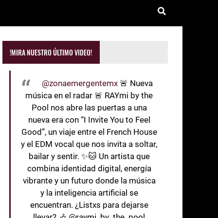
!MIRA NUESTRO ÚLTIMO VIDEO!
@zonaemergentemx
🚨 Nueva
música en el radar 🚨 RAYmi by the
Pool nos abre las puertas a una
nueva era con “I Invite You to Feel
Good”, un viaje entre el French House
y el EDM vocal que nos invita a soltar,
bailar y sentir. ✨🐱 Un artista que
combina identidad digital, energía
vibrante y un futuro donde la música
y la inteligencia artificial se
encuentran. ¿Listxs para dejarse
llevar? 🎶 @raymi_by_the_pool