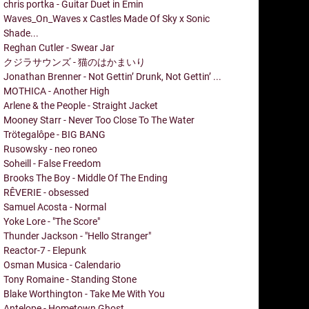
chris portka - Guitar Duet in Emin
Waves_On_Waves x Castles Made Of Sky x Sonic
Shade...
Reghan Cutler - Swear Jar
クジラサウンズ - 猫のはかまいり
Jonathan Brenner - Not Gettin’ Drunk, Not Gettin’ ...
MOTHICA - Another High
Arlene & the People - Straight Jacket
Mooney Starr - Never Too Close To The Water
Trötegalôpe - BIG BANG
Rusowsky - neo roneo
Soheill - False Freedom
Brooks The Boy - Middle Of The Ending
RÊVERIE - obsessed
Samuel Acosta - Normal
Yoke Lore - "The Score"
Thunder Jackson - "Hello Stranger"
Reactor-7 - Elepunk
Osman Musica - Calendario
Tony Romaine - Standing Stone
Blake Worthington - Take Me With You
Antelope - Hometown Ghost