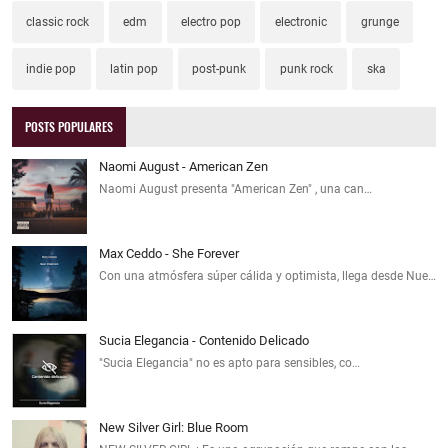
classic rock
edm
electro pop
electronic
grunge
indie pop
latin pop
post-punk
punk rock
ska
POSTS POPULARES
Naomi August - American Zen
Naomi August presenta "American Zen" , una can…
Max Ceddo - She Forever
Con una atmósfera súper cálida y optimista, llega desde Nue…
Sucia Elegancia - Contenido Delicado
"Sucia Elegancia" no es apto para sensibles, co…
New Silver Girl: Blue Room