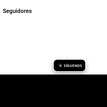
Seguidores
×
SÍGUENOS
Ya te sigo