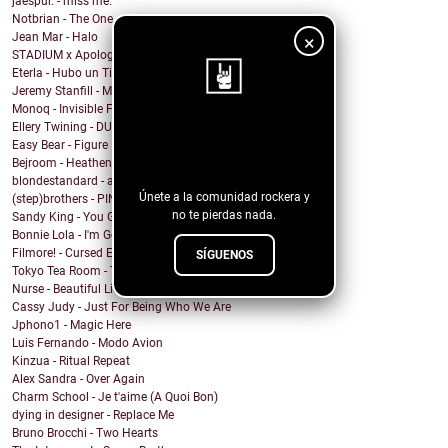
jaespur. - miss me.
Notbrian - The One
Jean Mar - Halo
×
STADIUM x Apologygrl - Ocean Wave
Eterla - Hubo un Tiempo
Jeremy Stanfill - Moving Day
Monoq - Invisible Finish Line
Ellery Twining - DUSTY SPRINGFIELD'S RECORD COLLEC...
¡Sigue nuestro
Easy Bear - Figure It Out
blog!
Bejroom - Heathens
blondestandard - arms of another
Únete a la comunidad rockera y
(step)brothers - PINOT NOIR
no te pierdas nada.
Sandy King - You Got Me Mixed Up With That Bottle
Bonnie Lola - I'm Going Home
Filmore! - Cursed Energy
SÍGUENOS
Tokyo Tea Room - Tell Me How
Nurse - Beautiful Lie
Cassy Judy - Just For Being Who We Are
Jphono1 - Magic Here
Luis Fernando - Modo Avion
Kinzua - Ritual Repeat
Alex Sandra - Over Again
Charm School - Je t'aime (A Quoi Bon)
dying in designer - Replace Me
Bruno Brocchi - Two Hearts