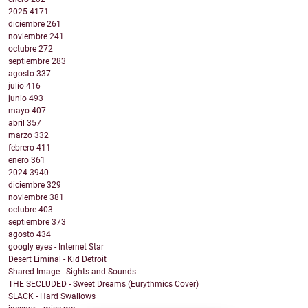
2025
4171
diciembre
261
noviembre
241
octubre
272
septiembre
283
agosto
337
julio
416
junio
493
mayo
407
abril
357
marzo
332
febrero
411
enero
361
2024
3940
diciembre
329
noviembre
381
octubre
403
septiembre
373
agosto
434
googly eyes - Internet Star
Desert Liminal - Kid Detroit
Shared Image - Sights and Sounds
THE SECLUDED - Sweet Dreams (Eurythmics Cover)
SLACK - Hard Swallows