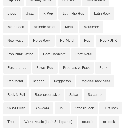
J-pop
Jazz
K-Pop
Latin Hip-Hop
Latin Rock
Math Rock
Melodic Metal
Metal
Metalcore
New wave
Noise Rock
Nu Metal
Pop
Pop PUNK
Pop Punk Latino
Post-Hardcore
Post-Metal
Post-grunge
Power Pop
Progressive Rock
Punk
Rap Metal
Reggae
Reggaeton
Regional mexicana
Rock N Roll
Rock progresivo
Salsa
Screamo
Skate Punk
Slowcore
Soul
Stoner Rock
Surf Rock
Trap
World Music (Latin & Hispanic)
acustic
art rock