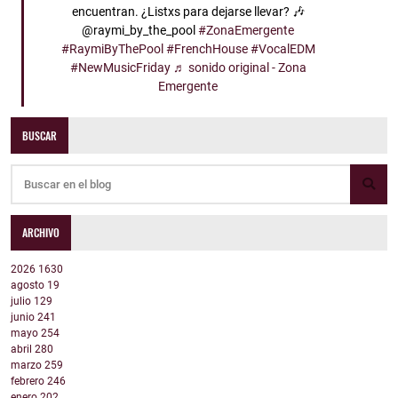
encuentran. ¿Listxs para dejarse llevar? 🎶
@raymi_by_the_pool
#ZonaEmergente
#RaymiByThePool
#FrenchHouse
#VocalEDM
#NewMusicFriday
♬ sonido original - Zona
Emergente
BUSCAR
ARCHIVO
2026
1630
agosto
19
julio
129
junio
241
mayo
254
abril
280
marzo
259
febrero
246
enero
202