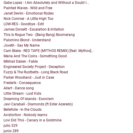
Gabe Lopez - I Am Absolutely and Without a Doubt I...
Painted Waves - Wild and Free
Janet Devlin - Emotional Rodeo
Nick Cormier - A Little High Too
LOW-RES - Goodbye - Edit
James Dorsett - Escalation & Irritation
This Is Rogue Two - (Bang Bang) Boomerang
Palomino Blond - Understand
Joveth - Say My Name
Cam Blake - RED TAPE (MYTHOS REMIX) [feat. Mythos]...
Maria And The Coins - Something Good
Mikhail Daken - Fable
Engineered Society Project - Deception
Fuzzy & The Rustbelts - Long Black Road
Parker Woodland - Just in Case
Frederik - Consequence
Allart - Dance song
Little Stream - Lost Kids
Dreaming Of Islands - Exorcism
Javi Carabalí - Diamonds (ft Ester Azeredo)
Bellefolie - In the Clouds
Avistortion - Nobody learns
Lovi Did This - Canary in a Goldmine
julio
329
junio
289