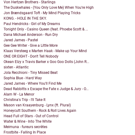
Von Hertzen Brothers - Starlings
The Duskwhales - (You Only Love Me) When You're High
Jon Brændsgaard Toft - My Mind Playing Tricks
KONG. - HOLE IN THE SKY.
Paul Hendricks - Girl of My Dreams
Tonight Only - Casino Queen (feat. Phoebe Scott & ...
Dana Michael Anderson - Run Dry
Jared James - Pastel
Gee Gee Writer - Give a Little More
Klaas Versteeg x Marten Haak - Make up Your Mind
ONE OR EIGHT - Don't Tell Nobody
Okean Elzy x Travis Barker x Goo Goo Dolls (John R...
sixten - Atlantic
Jola Recchioni - Tiny Missed Beat
Sophia Blue - Hard Way
Jared James - Where You'll Find Me
Dead Rabbitts x Escape the Fate x Judge & Jury - O...
Alam W - La Menor
Christina's Trip - I'll Take It
Mason van Kraayenburg - Lynx (ft. Plural)
Honeycutt Southern - Rock & Roll Lives Again
Head Full of Stars - Out of Control
Water & Wine - Into The White
Meimuna - fureurs secrètes
Frostbite - Falling In Place