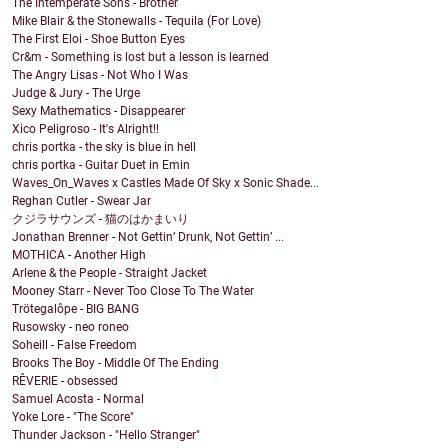
The Intemperate Sons - Brother
Mike Blair & the Stonewalls - Tequila (For Love)
The First Eloi - Shoe Button Eyes
Cr&m - Something is lost but a lesson is learned
The Angry Lisas - Not Who I Was
Judge & Jury - The Urge
Sexy Mathematics - Disappearer
Xico Peligroso - It's Alright!!
chris portka - the sky is blue in hell
chris portka - Guitar Duet in Emin
Waves_On_Waves x Castles Made Of Sky x Sonic Shade...
Reghan Cutler - Swear Jar
クジラサウンズ - 猫のはかまいり
Jonathan Brenner - Not Gettin’ Drunk, Not Gettin’ ...
MOTHICA - Another High
Arlene & the People - Straight Jacket
Mooney Starr - Never Too Close To The Water
Trötegalôpe - BIG BANG
Rusowsky - neo roneo
Soheill - False Freedom
Brooks The Boy - Middle Of The Ending
RÊVERIE - obsessed
Samuel Acosta - Normal
Yoke Lore - "The Score"
Thunder Jackson - "Hello Stranger"