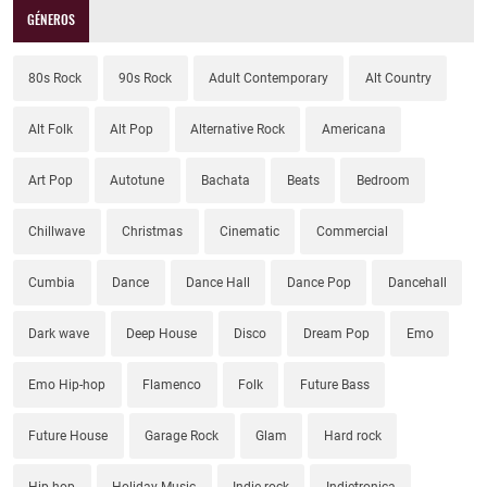
GÉNEROS
80s Rock
90s Rock
Adult Contemporary
Alt Country
Alt Folk
Alt Pop
Alternative Rock
Americana
Art Pop
Autotune
Bachata
Beats
Bedroom
Chillwave
Christmas
Cinematic
Commercial
Cumbia
Dance
Dance Hall
Dance Pop
Dancehall
Dark wave
Deep House
Disco
Dream Pop
Emo
Emo Hip-hop
Flamenco
Folk
Future Bass
Future House
Garage Rock
Glam
Hard rock
Hip-hop
Holiday Music
Indie rock
Indietronica