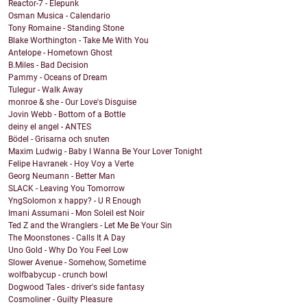
Reactor-7 - Elepunk
Osman Musica - Calendario
Tony Romaine - Standing Stone
Blake Worthington - Take Me With You
Antelope - Hometown Ghost
B.Miles - Bad Decision
Pammy - Oceans of Dream
Tulegur - Walk Away
monroe & she - Our Love's Disguise
Jovin Webb - Bottom of a Bottle
deiny el angel - ANTES
Bödel - Grisarna och snuten
Maxim Ludwig - Baby I Wanna Be Your Lover Tonight
Felipe Havranek - Hoy Voy a Verte
Georg Neumann - Better Man
SLACK - Leaving You Tomorrow
YngSolomon x happy? - U R Enough
Imani Assumani - Mon Soleil est Noir
Ted Z and the Wranglers - Let Me Be Your Sin
The Moonstones - Calls It A Day
Uno Gold - Why Do You Feel Low
Slower Avenue - Somehow, Sometime
wolfbabycup - crunch bowl
Dogwood Tales - driver's side fantasy
Cosmoliner - Guilty Pleasure