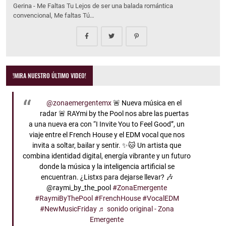
Gerina - Me Faltas Tu Lejos de ser una balada romántica
convencional, Me faltas Tú…
!MIRA NUESTRO ÚLTIMO VIDEO!
@zonaemergentemx
🚨 Nueva música en el
radar 🚨 RAYmi by the Pool nos abre las puertas
a una nueva era con “I Invite You to Feel Good”, un
viaje entre el French House y el EDM vocal que nos
invita a soltar, bailar y sentir. ✨🐱 Un artista que
combina identidad digital, energía vibrante y un futuro
donde la música y la inteligencia artificial se
encuentran. ¿Listxs para dejarse llevar? 🎶
@raymi_by_the_pool
#ZonaEmergente
#RaymiByThePool
#FrenchHouse
#VocalEDM
#NewMusicFriday
♬ sonido original - Zona
Emergente