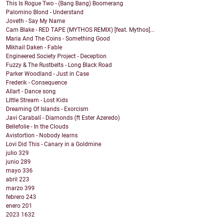
This Is Rogue Two - (Bang Bang) Boomerang
Palomino Blond - Understand
Joveth - Say My Name
Cam Blake - RED TAPE (MYTHOS REMIX) [feat. Mythos]...
Maria And The Coins - Something Good
Mikhail Daken - Fable
Engineered Society Project - Deception
Fuzzy & The Rustbelts - Long Black Road
Parker Woodland - Just in Case
Frederik - Consequence
Allart - Dance song
Little Stream - Lost Kids
Dreaming Of Islands - Exorcism
Javi Carabalí - Diamonds (ft Ester Azeredo)
Bellefolie - In the Clouds
Avistortion - Nobody learns
Lovi Did This - Canary in a Goldmine
julio
329
junio
289
mayo
336
abril
223
marzo
399
febrero
243
enero
201
2023
1632