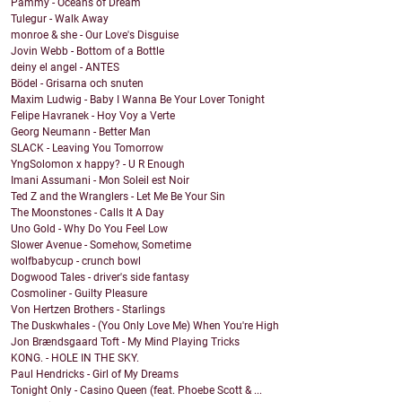
Pammy - Oceans of Dream
Tulegur - Walk Away
monroe & she - Our Love's Disguise
Jovin Webb - Bottom of a Bottle
deiny el angel - ANTES
Bödel - Grisarna och snuten
Maxim Ludwig - Baby I Wanna Be Your Lover Tonight
Felipe Havranek - Hoy Voy a Verte
Georg Neumann - Better Man
SLACK - Leaving You Tomorrow
YngSolomon x happy? - U R Enough
Imani Assumani - Mon Soleil est Noir
Ted Z and the Wranglers - Let Me Be Your Sin
The Moonstones - Calls It A Day
Uno Gold - Why Do You Feel Low
Slower Avenue - Somehow, Sometime
wolfbabycup - crunch bowl
Dogwood Tales - driver's side fantasy
Cosmoliner - Guilty Pleasure
Von Hertzen Brothers - Starlings
The Duskwhales - (You Only Love Me) When You're High
Jon Brændsgaard Toft - My Mind Playing Tricks
KONG. - HOLE IN THE SKY.
Paul Hendricks - Girl of My Dreams
Tonight Only - Casino Queen (feat. Phoebe Scott & ...