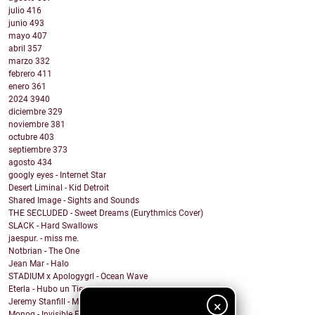
julio
416
junio
493
mayo
407
abril
357
marzo
332
febrero
411
enero
361
2024
3940
diciembre
329
noviembre
381
octubre
403
septiembre
373
agosto
434
googly eyes - Internet Star
Desert Liminal - Kid Detroit
Shared Image - Sights and Sounds
THE SECLUDED - Sweet Dreams (Eurythmics Cover)
SLACK - Hard Swallows
jaespur. - miss me.
Notbrian - The One
Jean Mar - Halo
STADIUM x Apologygrl - Ocean Wave
Eterla - Hubo un Tiempo
Jeremy Stanfill - Moving Day
×
Monoq - Invisible Finish Line