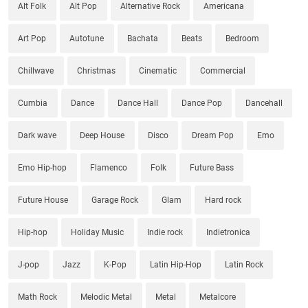
Alt Folk
Alt Pop
Alternative Rock
Americana
Art Pop
Autotune
Bachata
Beats
Bedroom
Chillwave
Christmas
Cinematic
Commercial
Cumbia
Dance
Dance Hall
Dance Pop
Dancehall
Dark wave
Deep House
Disco
Dream Pop
Emo
Emo Hip-hop
Flamenco
Folk
Future Bass
Future House
Garage Rock
Glam
Hard rock
Hip-hop
Holiday Music
Indie rock
Indietronica
J-pop
Jazz
K-Pop
Latin Hip-Hop
Latin Rock
Math Rock
Melodic Metal
Metal
Metalcore