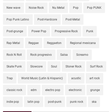
New wave
Noise Rock
Nu Metal
Pop
Pop PUNK
Pop Punk Latino
Post-Hardcore
Post-Metal
Post-grunge
Power Pop
Progressive Rock
Punk
Rap Metal
Reggae
Reggaeton
Regional mexicana
Rock N Roll
Rock progresivo
Salsa
Screamo
Skate Punk
Slowcore
Soul
Stoner Rock
Surf Rock
Trap
World Music (Latin & Hispanic)
acustic
art rock
classic rock
edm
electro pop
electronic
grunge
indie pop
latin pop
post-punk
punk rock
ska