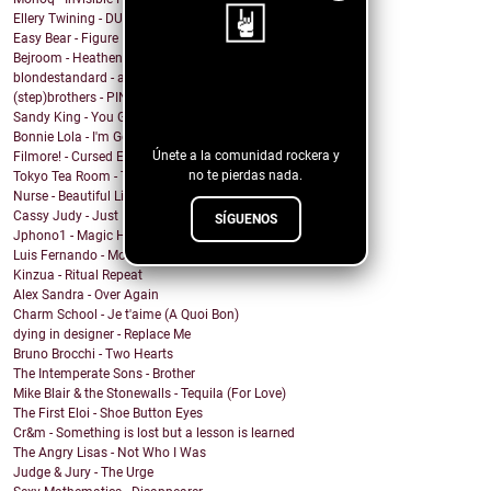
Ellery Twining - DUSTY SPRINGFIELD'S RECORD COLLEC...
Easy Bear - Figure It Out
Bejroom - Heathens
blondestandard - arms of another
¡Sigue nuestro
(step)brothers - PINOT NOIR
blog!
Sandy King - You Got Me Mixed Up With That Bottle
Bonnie Lola - I'm Going Home
Únete a la comunidad rockera y
Filmore! - Cursed Energy
no te pierdas nada.
Tokyo Tea Room - Tell Me How
Nurse - Beautiful Lie
Cassy Judy - Just For Being Who We Are
SÍGUENOS
Jphono1 - Magic Here
Luis Fernando - Modo Avion
Kinzua - Ritual Repeat
Alex Sandra - Over Again
Charm School - Je t'aime (A Quoi Bon)
dying in designer - Replace Me
Bruno Brocchi - Two Hearts
The Intemperate Sons - Brother
Mike Blair & the Stonewalls - Tequila (For Love)
The First Eloi - Shoe Button Eyes
Cr&m - Something is lost but a lesson is learned
The Angry Lisas - Not Who I Was
Judge & Jury - The Urge