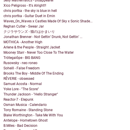
Sexy Mathematics - Disappearer
Xico Peligroso - It's Alright!!
chris portka - the sky is blue in hell
chris portka - Guitar Duet in Emin
Waves_On_Waves x Castles Made Of Sky x Sonic Shade...
Reghan Cutler - Swear Jar
クジラサウンズ - 猫のはかまいり
Jonathan Brenner - Not Gettin’ Drunk, Not Gettin’ ...
MOTHICA - Another High
Arlene & the People - Straight Jacket
Mooney Starr - Never Too Close To The Water
Trötegalôpe - BIG BANG
Rusowsky - neo roneo
Soheill - False Freedom
Brooks The Boy - Middle Of The Ending
RÊVERIE - obsessed
Samuel Acosta - Normal
Yoke Lore - "The Score"
Thunder Jackson - "Hello Stranger"
Reactor-7 - Elepunk
Osman Musica - Calendario
Tony Romaine - Standing Stone
Blake Worthington - Take Me With You
Antelope - Hometown Ghost
B.Miles - Bad Decision