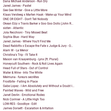
Dana Michael Anderson - Run Dry
Jared James - Pastel
Gee Gee Writer - Give a Little More
Klaas Versteeg x Marten Haak - Make up Your Mind
ONE OR EIGHT - Don't Tell Nobody
Okean Elzy x Travis Barker x Goo Goo Dolls (John R...
sixten - Atlantic
Jola Recchioni - Tiny Missed Beat
Sophia Blue - Hard Way
Jared James - Where You'll Find Me
Dead Rabbitts x Escape the Fate x Judge & Jury - O...
Alam W - La Menor
Christina's Trip - I'll Take It
Mason van Kraayenburg - Lynx (ft. Plural)
Honeycutt Southern - Rock & Roll Lives Again
Head Full of Stars - Out of Control
Water & Wine - Into The White
Meimuna - fureurs secrètes
Frostbite - Falling In Place
Gabe Lopez - I Am Absolutely and Without a Doubt I...
Painted Waves - Wild and Free
Janet Devlin - Emotional Rodeo
Nick Cormier - A Little High Too
LOW-RES - Goodbye - Edit
James Dorsett - Escalation & Irritation