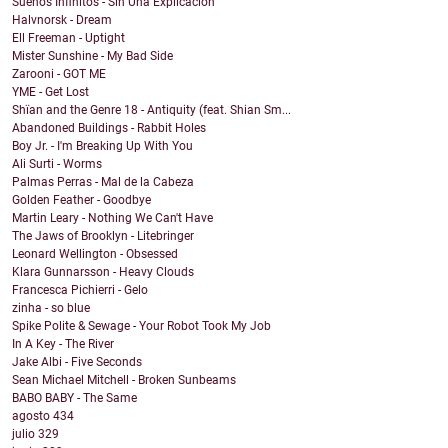
Sueños Infinitos - Sin Una Explicacion
Halvnorsk - Dream
Ell Freeman - Uptight
Mister Sunshine - My Bad Side
Zarooni - GOT ME
YME - Get Lost
Shïan and the Genre 18 - Antiquity (feat. Shian Sm...
Abandoned Buildings - Rabbit Holes
Boy Jr. - I'm Breaking Up With You
Ali Surti - Worms
Palmas Perras - Mal de la Cabeza
Golden Feather - Goodbye
Martin Leary - Nothing We Can't Have
The Jaws of Brooklyn - Litebringer
Leonard Wellington - Obsessed
Klara Gunnarsson - Heavy Clouds
Francesca Pichierri - Gelo
zinha - so blue
Spike Polite & Sewage - Your Robot Took My Job
In A Key - The River
Jake Albi - Five Seconds
Sean Michael Mitchell - Broken Sunbeams
BABO BABY - The Same
agosto
434
julio
329