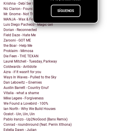
Krishna - Debí Ser Más Cabrón
Nü Clarion - Found Wanting
SÍGUENOS
Mr. Gnome - Not This Time, Devil
MANJA - Wax & Feathers
Luis Diego Pacheco - Magic Girl
Dorian - Reconnected
Field Daze - Hate Me
Zarooni - GOT ME
the Boar - Help Me
Proklaim - Mimosa
Die Feen - THE TEXAN
Laurel Mitchell - Tuesday, Parkway
Coldwards - Antidote
Azra - if It wasn't for you
Ways In Waves - Pulled to the Sky
Dan Lebowitz -- Enemies
Austin Barrett - Country Enuf
Vitalia - what a shame
Mike Legere - Forgiveness
We Found a Lovebird - 100%
Ian North - Why We Build Houses
Ocelot - Uin, Uin, Uin
Pablo Iranzo - Up2NoGood (Banx Remix)
Conrad - roundnround (feat. Perrin Xthona)
Estella Dawn - Julian