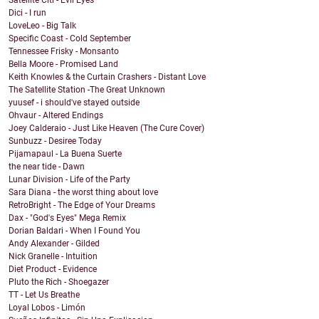
Satellite Citi - Evil Eyes
Dici - I run
LoveLeo - Big Talk
Specific Coast - Cold September
Tennessee Frisky - Monsanto
Bella Moore - Promised Land
Keith Knowles & the Curtain Crashers - Distant Love
The Satellite Station -The Great Unknown
yuusef - i should've stayed outside
Ohvaur - Altered Endings
Joey Calderaio - Just Like Heaven (The Cure Cover)
Sunbuzz - Desiree Today
Pijamapaul - La Buena Suerte
the near tide - Dawn
Lunar Division - Life of the Party
Sara Diana - the worst thing about love
RetroBright - The Edge of Your Dreams
Dax - "God's Eyes" Mega Remix
Dorian Baldari - When I Found You
Andy Alexander - Gilded
Nick Granelle - Intuition
Diet Product - Evidence
Pluto the Rich - Shoegazer
TT - Let Us Breathe
Loyal Lobos - Limón