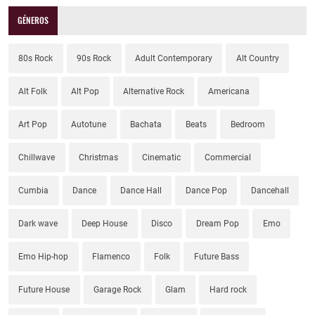
GÉNEROS
80s Rock
90s Rock
Adult Contemporary
Alt Country
Alt Folk
Alt Pop
Alternative Rock
Americana
Art Pop
Autotune
Bachata
Beats
Bedroom
Chillwave
Christmas
Cinematic
Commercial
Cumbia
Dance
Dance Hall
Dance Pop
Dancehall
Dark wave
Deep House
Disco
Dream Pop
Emo
Emo Hip-hop
Flamenco
Folk
Future Bass
Future House
Garage Rock
Glam
Hard rock