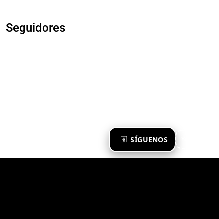
Seguidores
×
SÍGUENOS
Ya te sigo