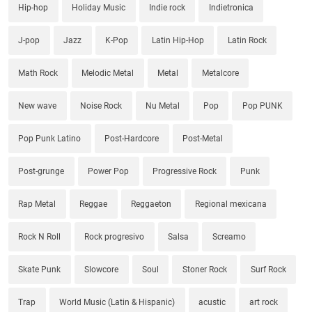
Hip-hop
Holiday Music
Indie rock
Indietronica
J-pop
Jazz
K-Pop
Latin Hip-Hop
Latin Rock
Math Rock
Melodic Metal
Metal
Metalcore
New wave
Noise Rock
Nu Metal
Pop
Pop PUNK
Pop Punk Latino
Post-Hardcore
Post-Metal
Post-grunge
Power Pop
Progressive Rock
Punk
Rap Metal
Reggae
Reggaeton
Regional mexicana
Rock N Roll
Rock progresivo
Salsa
Screamo
Skate Punk
Slowcore
Soul
Stoner Rock
Surf Rock
Trap
World Music (Latin & Hispanic)
acustic
art rock