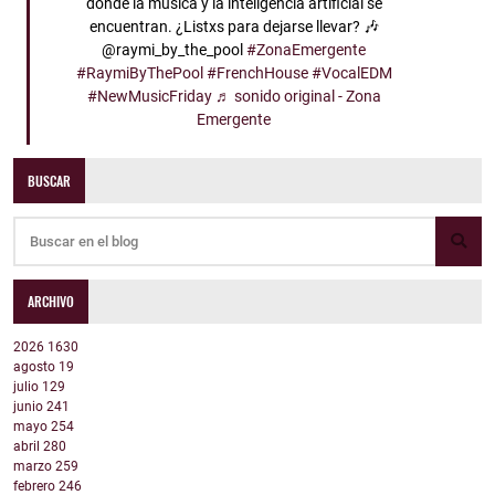
donde la música y la inteligencia artificial se
encuentran. ¿Listxs para dejarse llevar? 🎶
@raymi_by_the_pool
#ZonaEmergente
#RaymiByThePool
#FrenchHouse
#VocalEDM
#NewMusicFriday
♬ sonido original - Zona
Emergente
BUSCAR
ARCHIVO
2026
1630
agosto
19
julio
129
junio
241
mayo
254
abril
280
marzo
259
febrero
246