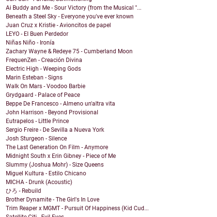
Ai Buddy and Me - Sour Victory (from the Musical "...
Beneath a Steel Sky - Everyone you've ever known
Juan Cruz x Kristie - Avioncitos de papel
LEYO - El Buen Perdedor
Niñas Niño - Ironía
Zachary Wayne & Redeye 75 - Cumberland Moon
FrequenZen - Creación Divina
Electric High - Weeping Gods
Marin Esteban - Signs
Walk On Mars - Voodoo Barbie
Grydgaard - Palace of Peace
Beppe De Francesco - Almeno un'altra vita
John Harrison - Beyond Provisional
Eutrapelos - Little Prince
Sergio Freire - De Sevilla a Nueva York
Josh Sturgeon - Silence
The Last Generation On Film - Anymore
Midnight South x Erin Gibney - Piece of Me
Slummy (Joshua Mohr) - Size Queens
Miguel Kultura - Estilo Chicano
MICHA - Drunk (Acoustic)
ひろ - Rebuild
Brother Dynamite - The Girl's In Love
Trim Reaper x MGMT - Pursuit Of Happiness (Kid Cud...