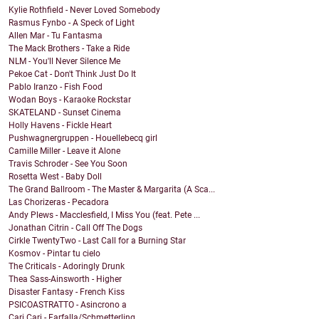
Kylie Rothfield - Never Loved Somebody
Rasmus Fynbo - A Speck of Light
Allen Mar - Tu Fantasma
The Mack Brothers - Take a Ride
NLM - You'll Never Silence Me
Pekoe Cat - Don't Think Just Do It
Pablo Iranzo - Fish Food
Wodan Boys - Karaoke Rockstar
SKATELAND - Sunset Cinema
Holly Havens - Fickle Heart
Pushwagnergruppen - Houellebecq girl
Camille Miller - Leave it Alone
Travis Schroder - See You Soon
Rosetta West - Baby Doll
The Grand Ballroom - The Master & Margarita (A Sca...
Las Chorizeras - Pecadora
Andy Plews - Macclesfield, I Miss You (feat. Pete ...
Jonathan Citrin - Call Off The Dogs
Cirkle TwentyTwo - Last Call for a Burning Star
Kosmov - Pintar tu cielo
The Criticals - Adoringly Drunk
Thea Sass-Ainsworth - Higher
Disaster Fantasy - French Kiss
PSICOASTRATTO - Asincrono a
Cari Cari - Farfalla/Schmetterling