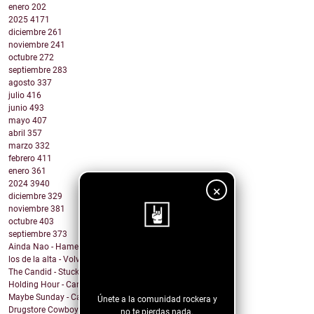
enero
202
2025
4171
diciembre
261
noviembre
241
octubre
272
septiembre
283
agosto
337
julio
416
junio
493
mayo
407
abril
357
marzo
332
febrero
411
enero
361
2024
3940
×
diciembre
329
noviembre
381
octubre
403
septiembre
373
Ainda Nao - Hamelin
¡Sigue nuestro
los de la alta - Volveras Llorando
The Candid - Stuck
blog!
Holding Hour - Can I Leave Me Too?
Maybe Sunday - Carry On
Únete a la comunidad rockera y
Drugstore Cowboy - Supercars & Sweet Dreams
no te pierdas nada.