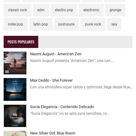
classic rock
edm
electro pop
electronic
grunge
indie pop
latin pop
post-punk
punk rock
ska
POSTS POPULARES
Naomi August - American Zen
Naomi August presenta "American Zen" , una can…
Max Ceddo - She Forever
Con una atmósfera súper cálida y optimista, llega desde Nue…
Sucia Elegancia - Contenido Delicado
"Sucia Elegancia" no es apto para sensibles, co…
New Silver Girl: Blue Room