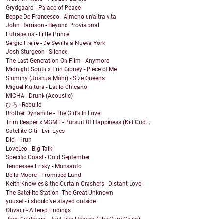
Grydgaard - Palace of Peace
Beppe De Francesco - Almeno un'altra vita
John Harrison - Beyond Provisional
Eutrapelos - Little Prince
Sergio Freire - De Sevilla a Nueva York
Josh Sturgeon - Silence
The Last Generation On Film - Anymore
Midnight South x Erin Gibney - Piece of Me
Slummy (Joshua Mohr) - Size Queens
Miguel Kultura - Estilo Chicano
MICHA - Drunk (Acoustic)
ひろ - Rebuild
Brother Dynamite - The Girl's In Love
Trim Reaper x MGMT - Pursuit Of Happiness (Kid Cud...
Satellite Citi - Evil Eyes
Dici - I run
LoveLeo - Big Talk
Specific Coast - Cold September
Tennessee Frisky - Monsanto
Bella Moore - Promised Land
Keith Knowles & the Curtain Crashers - Distant Love
The Satellite Station -The Great Unknown
yuusef - i should've stayed outside
Ohvaur - Altered Endings