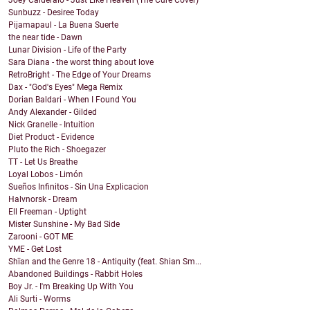
Joey Calderaio - Just Like Heaven (The Cure Cover)
Sunbuzz - Desiree Today
Pijamapaul - La Buena Suerte
the near tide - Dawn
Lunar Division - Life of the Party
Sara Diana - the worst thing about love
RetroBright - The Edge of Your Dreams
Dax - "God's Eyes" Mega Remix
Dorian Baldari - When I Found You
Andy Alexander - Gilded
Nick Granelle - Intuition
Diet Product - Evidence
Pluto the Rich - Shoegazer
TT - Let Us Breathe
Loyal Lobos - Limón
Sueños Infinitos - Sin Una Explicacion
Halvnorsk - Dream
Ell Freeman - Uptight
Mister Sunshine - My Bad Side
Zarooni - GOT ME
YME - Get Lost
Shïan and the Genre 18 - Antiquity (feat. Shian Sm...
Abandoned Buildings - Rabbit Holes
Boy Jr. - I'm Breaking Up With You
Ali Surti - Worms