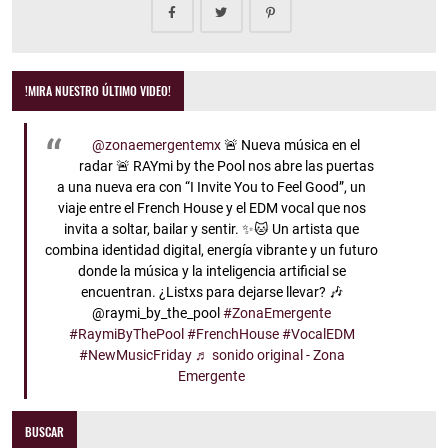
!MIRA NUESTRO ÚLTIMO VIDEO!
@zonaemergentemx
🚨 Nueva música en el
radar 🚨 RAYmi by the Pool nos abre las puertas
a una nueva era con “I Invite You to Feel Good”, un
viaje entre el French House y el EDM vocal que nos
invita a soltar, bailar y sentir. ✨🐱 Un artista que
combina identidad digital, energía vibrante y un futuro
donde la música y la inteligencia artificial se
encuentran. ¿Listxs para dejarse llevar? 🎶
@raymi_by_the_pool
#ZonaEmergente
#RaymiByThePool
#FrenchHouse
#VocalEDM
#NewMusicFriday
♬ sonido original - Zona
Emergente
BUSCAR