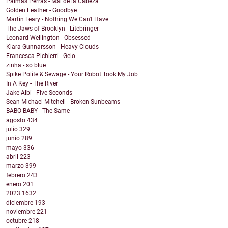
Palmas Perras - Mal de la Cabeza
Golden Feather - Goodbye
Martin Leary - Nothing We Can't Have
The Jaws of Brooklyn - Litebringer
Leonard Wellington - Obsessed
Klara Gunnarsson - Heavy Clouds
Francesca Pichierri - Gelo
zinha - so blue
Spike Polite & Sewage - Your Robot Took My Job
In A Key - The River
Jake Albi - Five Seconds
Sean Michael Mitchell - Broken Sunbeams
BABO BABY - The Same
agosto
434
julio
329
junio
289
mayo
336
abril
223
marzo
399
febrero
243
enero
201
2023
1632
diciembre
193
noviembre
221
octubre
218