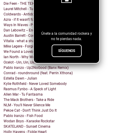
Die Feen - THE TEXAN
Laurel Mitchell - Tuesday, Parkway
Coldwards - Antidote
¡Sigue nuestro
Azra - if It wasn't for you
blog!
Ways In Waves - Pulled to the Sky
Dan Lebowitz -- Enemies
Únete a la comunidad rockera y
Austin Barrett - Country Enuf
no te pierdas nada.
Vitalia - what a shame
Mike Legere - Forgiveness
SÍGUENOS
We Found a Lovebird - 100%
Ian North - Why We Build Houses
Ocelot - Uin, Uin, Uin
Pablo Iranzo - Up2NoGood (Banx Remix)
Conrad - roundnround (feat. Perrin Xthona)
Estella Dawn - Julian
Kylie Rothfield - Never Loved Somebody
Rasmus Fynbo - A Speck of Light
Allen Mar - Tu Fantasma
The Mack Brothers - Take a Ride
NLM - You'll Never Silence Me
Pekoe Cat - Don't Think Just Do It
Pablo Iranzo - Fish Food
Wodan Boys - Karaoke Rockstar
SKATELAND - Sunset Cinema
Holly Havens - Fickle Heart