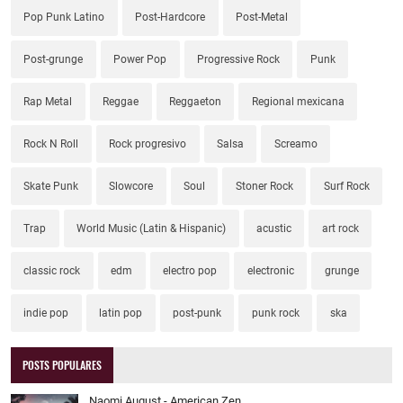
Pop Punk Latino
Post-Hardcore
Post-Metal
Post-grunge
Power Pop
Progressive Rock
Punk
Rap Metal
Reggae
Reggaeton
Regional mexicana
Rock N Roll
Rock progresivo
Salsa
Screamo
Skate Punk
Slowcore
Soul
Stoner Rock
Surf Rock
Trap
World Music (Latin & Hispanic)
acustic
art rock
classic rock
edm
electro pop
electronic
grunge
indie pop
latin pop
post-punk
punk rock
ska
POSTS POPULARES
Naomi August - American Zen