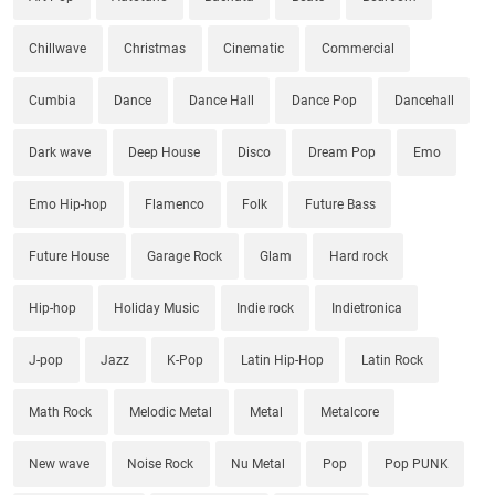
Chillwave
Christmas
Cinematic
Commercial
Cumbia
Dance
Dance Hall
Dance Pop
Dancehall
Dark wave
Deep House
Disco
Dream Pop
Emo
Emo Hip-hop
Flamenco
Folk
Future Bass
Future House
Garage Rock
Glam
Hard rock
Hip-hop
Holiday Music
Indie rock
Indietronica
J-pop
Jazz
K-Pop
Latin Hip-Hop
Latin Rock
Math Rock
Melodic Metal
Metal
Metalcore
New wave
Noise Rock
Nu Metal
Pop
Pop PUNK