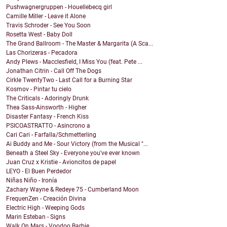
Pushwagnergruppen - Houellebecq girl
Camille Miller - Leave it Alone
Travis Schroder - See You Soon
Rosetta West - Baby Doll
The Grand Ballroom - The Master & Margarita (A Sca...
Las Chorizeras - Pecadora
Andy Plews - Macclesfield, I Miss You (feat. Pete ...
Jonathan Citrin - Call Off The Dogs
Cirkle TwentyTwo - Last Call for a Burning Star
Kosmov - Pintar tu cielo
The Criticals - Adoringly Drunk
Thea Sass-Ainsworth - Higher
Disaster Fantasy - French Kiss
PSICOASTRATTO - Asincrono a
Cari Cari - Farfalla/Schmetterling
Ai Buddy and Me - Sour Victory (from the Musical "...
Beneath a Steel Sky - Everyone you've ever known
Juan Cruz x Kristie - Avioncitos de papel
LEYO - El Buen Perdedor
Niñas Niño - Ironía
Zachary Wayne & Redeye 75 - Cumberland Moon
FrequenZen - Creación Divina
Electric High - Weeping Gods
Marin Esteban - Signs
Walk On Mars - Voodoo Barbie