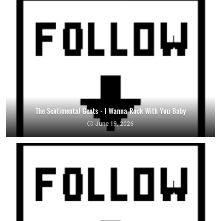
The Sentimental Gents - I Wanna Rock With You Baby
June 19, 2026