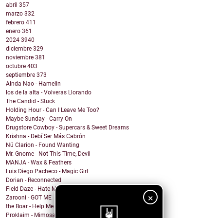
abril
357
marzo
332
febrero
411
enero
361
2024
3940
diciembre
329
noviembre
381
octubre
403
septiembre
373
Ainda Nao - Hamelin
los de la alta - Volveras Llorando
The Candid - Stuck
Holding Hour - Can I Leave Me Too?
Maybe Sunday - Carry On
Drugstore Cowboy - Supercars & Sweet Dreams
Krishna - Debí Ser Más Cabrón
Nü Clarion - Found Wanting
Mr. Gnome - Not This Time, Devil
MANJA - Wax & Feathers
Luis Diego Pacheco - Magic Girl
Dorian - Reconnected
Field Daze - Hate Me
×
Zarooni - GOT ME
the Boar - Help Me
Proklaim - Mimosa