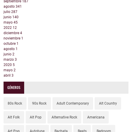
septiembre
187
agosto
341
julio
287
junio
140
mayo
45
2022
12
diciembre
4
noviembre
1
octubre
1
agosto
1
junio
2
marzo
3
2020
5
mayo
2
abril
3
GÉNEROS
80s Rock
90s Rock
Adult Contemporary
Alt Country
Alt Folk
Alt Pop
Alternative Rock
Americana
Art Pop
Autotune
Bachata
Beats
Bedroom