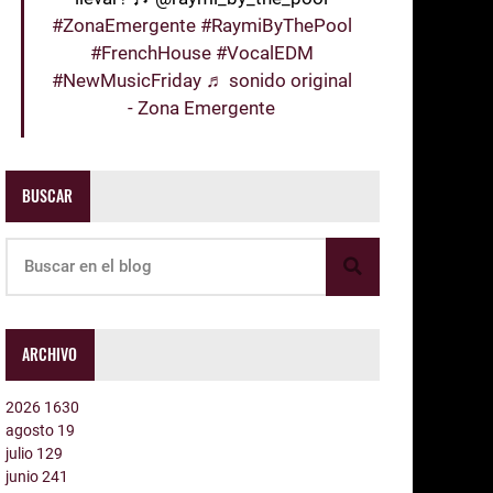
#ZonaEmergente
#RaymiByThePool
#FrenchHouse
#VocalEDM
#NewMusicFriday
♬ sonido original
- Zona Emergente
BUSCAR
ARCHIVO
2026
1630
agosto
19
julio
129
junio
241