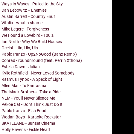
Ways In Waves - Pulled to the Sky
Dan Lebowitz -- Enemies
Austin Barrett - Country Enuf
Vitalia - what a shame
Mike Legere - Forgiveness
We Found a Lovebird - 100%
Ian North - Why We Build Houses
Ocelot - Uin, Uin, Uin
Pablo Iranzo - Up2NoGood (Banx Remix)
Conrad - roundnround (feat. Perrin Xthona)
Estella Dawn - Julian
Kylie Rothfield - Never Loved Somebody
Rasmus Fynbo - A Speck of Light
Allen Mar - Tu Fantasma
The Mack Brothers - Take a Ride
NLM - You'll Never Silence Me
Pekoe Cat - Don't Think Just Do It
Pablo Iranzo - Fish Food
Wodan Boys - Karaoke Rockstar
SKATELAND - Sunset Cinema
Holly Havens - Fickle Heart