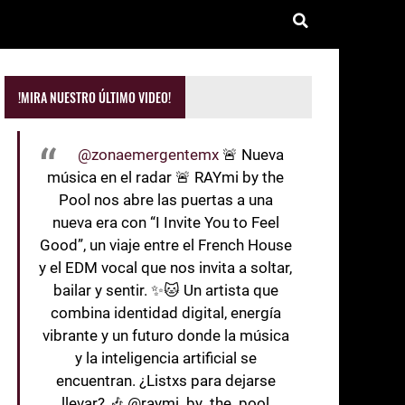
!MIRA NUESTRO ÚLTIMO VIDEO!
@zonaemergentemx
🚨 Nueva
música en el radar 🚨 RAYmi by the
Pool nos abre las puertas a una
nueva era con “I Invite You to Feel
Good”, un viaje entre el French House
y el EDM vocal que nos invita a soltar,
bailar y sentir. ✨🐱 Un artista que
combina identidad digital, energía
vibrante y un futuro donde la música
y la inteligencia artificial se
encuentran. ¿Listxs para dejarse
llevar? 🎶 @raymi_by_the_pool