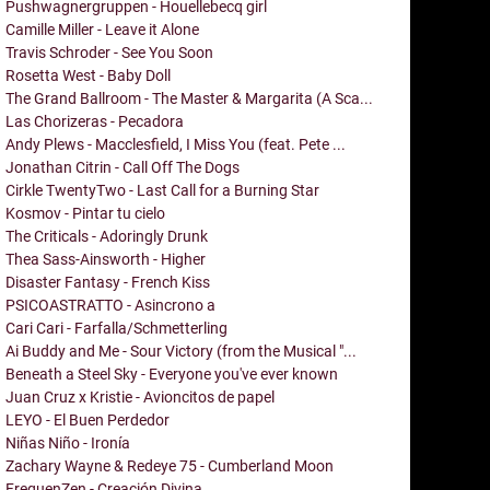
Pushwagnergruppen - Houellebecq girl
Camille Miller - Leave it Alone
Travis Schroder - See You Soon
Rosetta West - Baby Doll
The Grand Ballroom - The Master & Margarita (A Sca...
Las Chorizeras - Pecadora
Andy Plews - Macclesfield, I Miss You (feat. Pete ...
Jonathan Citrin - Call Off The Dogs
Cirkle TwentyTwo - Last Call for a Burning Star
Kosmov - Pintar tu cielo
The Criticals - Adoringly Drunk
Thea Sass-Ainsworth - Higher
Disaster Fantasy - French Kiss
PSICOASTRATTO - Asincrono a
Cari Cari - Farfalla/Schmetterling
Ai Buddy and Me - Sour Victory (from the Musical "...
Beneath a Steel Sky - Everyone you've ever known
Juan Cruz x Kristie - Avioncitos de papel
LEYO - El Buen Perdedor
Niñas Niño - Ironía
Zachary Wayne & Redeye 75 - Cumberland Moon
FrequenZen - Creación Divina