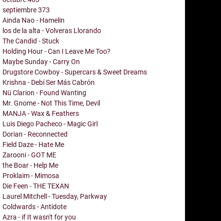
septiembre
373
Ainda Nao - Hamelin
los de la alta - Volveras Llorando
The Candid - Stuck
Holding Hour - Can I Leave Me Too?
Maybe Sunday - Carry On
Drugstore Cowboy - Supercars & Sweet Dreams
Krishna - Debí Ser Más Cabrón
Nü Clarion - Found Wanting
Mr. Gnome - Not This Time, Devil
MANJA - Wax & Feathers
Luis Diego Pacheco - Magic Girl
Dorian - Reconnected
Field Daze - Hate Me
Zarooni - GOT ME
the Boar - Help Me
Proklaim - Mimosa
Die Feen - THE TEXAN
Laurel Mitchell - Tuesday, Parkway
Coldwards - Antidote
Azra - if It wasn't for you