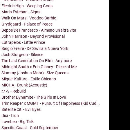
Electric High - Weeping Gods
Marin Esteban - Signs
Walk On Mars - Voodoo Barbie
Grydgaard - Palace of Peace
Beppe De Francesco - Almeno un'altra vita
John Harrison - Beyond Provisional
Eutrapelos - Little Prince
Sergio Freire - De Sevilla a Nueva York
Josh Sturgeon - Silence
The Last Generation On Film - Anymore
Midnight South x Erin Gibney - Piece of Me
Slummy (Joshua Mohr) - Size Queens
Miguel Kultura - Estilo Chicano
MICHA - Drunk (Acoustic)
ひろ - Rebuild
Brother Dynamite - The Girl's In Love
Trim Reaper x MGMT - Pursuit Of Happiness (Kid Cud...
Satellite Citi - Evil Eyes
Dici - I run
LoveLeo - Big Talk
Specific Coast - Cold September