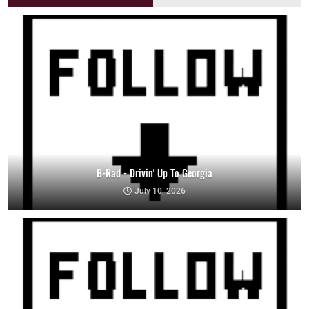
B-Rad - Drivin' Up To Georgia
July 10, 2026