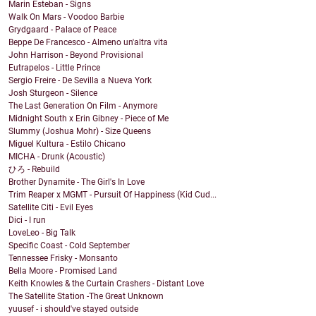
Marin Esteban - Signs
Walk On Mars - Voodoo Barbie
Grydgaard - Palace of Peace
Beppe De Francesco - Almeno un'altra vita
John Harrison - Beyond Provisional
Eutrapelos - Little Prince
Sergio Freire - De Sevilla a Nueva York
Josh Sturgeon - Silence
The Last Generation On Film - Anymore
Midnight South x Erin Gibney - Piece of Me
Slummy (Joshua Mohr) - Size Queens
Miguel Kultura - Estilo Chicano
MICHA - Drunk (Acoustic)
ひろ - Rebuild
Brother Dynamite - The Girl's In Love
Trim Reaper x MGMT - Pursuit Of Happiness (Kid Cud...
Satellite Citi - Evil Eyes
Dici - I run
LoveLeo - Big Talk
Specific Coast - Cold September
Tennessee Frisky - Monsanto
Bella Moore - Promised Land
Keith Knowles & the Curtain Crashers - Distant Love
The Satellite Station -The Great Unknown
yuusef - i should've stayed outside