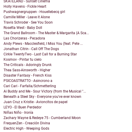
SKATELAND - Sunset Cinema
Holly Havens - Fickle Heart
Pushwagnergruppen - Houellebecq girl
Camille Miller - Leave it Alone
Travis Schroder - See You Soon
Rosetta West - Baby Doll
The Grand Ballroom - The Master & Margarita (A Sca...
Las Chorizeras - Pecadora
Andy Plews - Macclesfield, I Miss You (feat. Pete ...
Jonathan Citrin - Call Off The Dogs
Cirkle TwentyTwo - Last Call for a Burning Star
Kosmov - Pintar tu cielo
The Criticals - Adoringly Drunk
Thea Sass-Ainsworth - Higher
Disaster Fantasy - French Kiss
PSICOASTRATTO - Asincrono a
Cari Cari - Farfalla/Schmetterling
Ai Buddy and Me - Sour Victory (from the Musical "...
Beneath a Steel Sky - Everyone you've ever known
Juan Cruz x Kristie - Avioncitos de papel
LEYO - El Buen Perdedor
Niñas Niño - Ironía
Zachary Wayne & Redeye 75 - Cumberland Moon
FrequenZen - Creación Divina
Electric High - Weeping Gods