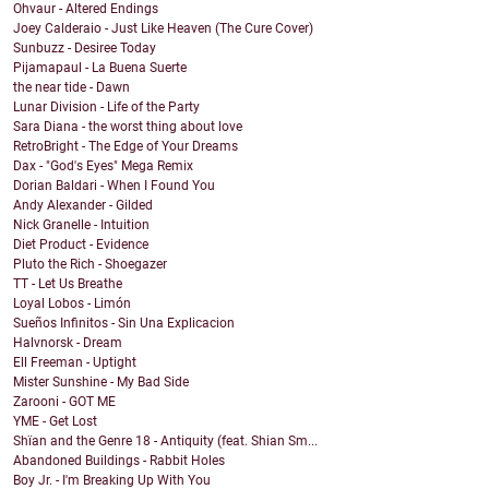
Ohvaur - Altered Endings
Joey Calderaio - Just Like Heaven (The Cure Cover)
Sunbuzz - Desiree Today
Pijamapaul - La Buena Suerte
the near tide - Dawn
Lunar Division - Life of the Party
Sara Diana - the worst thing about love
RetroBright - The Edge of Your Dreams
Dax - "God's Eyes" Mega Remix
Dorian Baldari - When I Found You
Andy Alexander - Gilded
Nick Granelle - Intuition
Diet Product - Evidence
Pluto the Rich - Shoegazer
TT - Let Us Breathe
Loyal Lobos - Limón
Sueños Infinitos - Sin Una Explicacion
Halvnorsk - Dream
Ell Freeman - Uptight
Mister Sunshine - My Bad Side
Zarooni - GOT ME
YME - Get Lost
Shïan and the Genre 18 - Antiquity (feat. Shian Sm...
Abandoned Buildings - Rabbit Holes
Boy Jr. - I'm Breaking Up With You