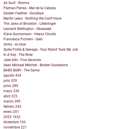
Ali Surti - Worms
Palmas Perras - Mal de la Cabeza
Golden Feather - Goodbye
Martin Leary - Nothing We Can't Have
The Jaws of Brooklyn - Litebringer
Leonard Wellington - Obsessed
Klara Gunnarsson - Heavy Clouds
Francesca Pichierri - Gelo
zinha - so blue
Spike Polite & Sewage - Your Robot Took My Job
In A Key - The River
Jake Albi - Five Seconds
Sean Michael Mitchell - Broken Sunbeams
BABO BABY - The Same
agosto
434
julio
329
junio
289
mayo
336
abril
223
marzo
399
febrero
243
enero
201
2023
1632
diciembre
193
noviembre
221