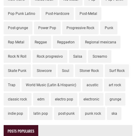
Pop Punk Latino
Post-Hardcore
Post-Metal
Post-grunge
Power Pop
Progressive Rock
Punk
Rap Metal
Reggae
Reggaeton
Regional mexicana
Rock N Roll
Rock progresivo
Salsa
Screamo
Skate Punk
Slowcore
Soul
Stoner Rock
Surf Rock
Trap
World Music (Latin & Hispanic)
acustic
art rock
classic rock
edm
electro pop
electronic
grunge
indie pop
latin pop
post-punk
punk rock
ska
POSTS POPULARES