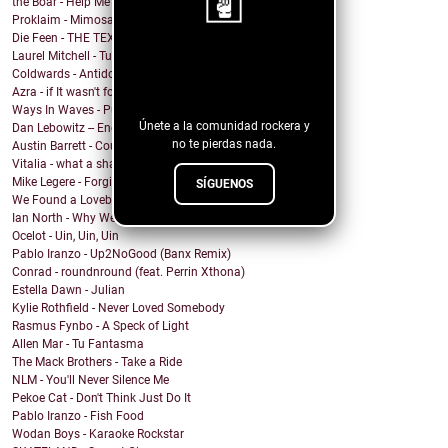
the Boar - Help Me
Proklaim - Mimosa
Die Feen - THE TEXAN
Laurel Mitchell - Tuesday, Parkway
¡Sigue nuestro
Coldwards - Antidote
blog!
Azra - if It wasn't for you
Ways In Waves - Pulled to the Sky
Únete a la comunidad rockera y
Dan Lebowitz -- Enemies
no te pierdas nada.
Austin Barrett - Country Enuf
Vitalia - what a shame
Mike Legere - Forgiveness
SÍGUENOS
We Found a Lovebird - 100%
Ian North - Why We Build Houses
Ocelot - Uin, Uin, Uin
Pablo Iranzo - Up2NoGood (Banx Remix)
Conrad - roundnround (feat. Perrin Xthona)
Estella Dawn - Julian
Kylie Rothfield - Never Loved Somebody
Rasmus Fynbo - A Speck of Light
Allen Mar - Tu Fantasma
The Mack Brothers - Take a Ride
NLM - You'll Never Silence Me
Pekoe Cat - Don't Think Just Do It
Pablo Iranzo - Fish Food
Wodan Boys - Karaoke Rockstar