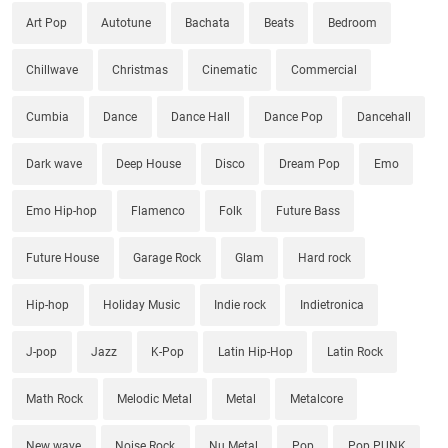
Art Pop
Autotune
Bachata
Beats
Bedroom
Chillwave
Christmas
Cinematic
Commercial
Cumbia
Dance
Dance Hall
Dance Pop
Dancehall
Dark wave
Deep House
Disco
Dream Pop
Emo
Emo Hip-hop
Flamenco
Folk
Future Bass
Future House
Garage Rock
Glam
Hard rock
Hip-hop
Holiday Music
Indie rock
Indietronica
J-pop
Jazz
K-Pop
Latin Hip-Hop
Latin Rock
Math Rock
Melodic Metal
Metal
Metalcore
New wave
Noise Rock
Nu Metal
Pop
Pop PUNK