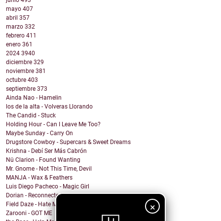
junio
493
mayo
407
abril
357
marzo
332
febrero
411
enero
361
2024
3940
diciembre
329
noviembre
381
octubre
403
septiembre
373
Ainda Nao - Hamelin
los de la alta - Volveras Llorando
The Candid - Stuck
Holding Hour - Can I Leave Me Too?
Maybe Sunday - Carry On
Drugstore Cowboy - Supercars & Sweet Dreams
Krishna - Debí Ser Más Cabrón
Nü Clarion - Found Wanting
Mr. Gnome - Not This Time, Devil
MANJA - Wax & Feathers
Luis Diego Pacheco - Magic Girl
Dorian - Reconnected
Field Daze - Hate Me
×
Zarooni - GOT ME