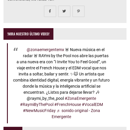
!MIRA NUESTRO ÚLTIMO VIDEO!
@zonaemergentemx
🚨 Nueva música en el
radar 🚨 RAYmi by the Pool nos abre las puertas
a una nueva era con “I Invite You to Feel Good”, un
viaje entre el French House y el EDM vocal que nos
invita a soltar, bailar y sentir. ✨🐱 Un artista que
combina identidad digital, energía vibrante y un futuro
donde la música y la inteligencia artificial se
encuentran. ¿Listxs para dejarse llevar? 🎶
@raymi_by_the_pool
#ZonaEmergente
#RaymiByThePool
#FrenchHouse
#VocalEDM
#NewMusicFriday
♬ sonido original - Zona
Emergente