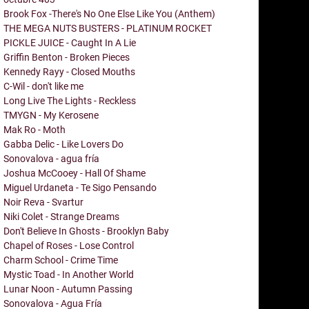
Brook Fox -There's No One Else Like You (Anthem)
THE MEGA NUTS BUSTERS - PLATINUM ROCKET
PICKLE JUICE - Caught In A Lie
Griffin Benton - Broken Pieces
Kennedy Rayy - Closed Mouths
C-Wil - don't like me
Long Live The Lights - Reckless
TMYGN - My Kerosene
Mak Ro - Moth
Gabba Delic - Like Lovers Do
Sonovalova - agua fría
Joshua McCooey - Hall Of Shame
Miguel Urdaneta - Te Sigo Pensando
Noir Reva - Svartur
Niki Colet - Strange Dreams
Don't Believe In Ghosts - Brooklyn Baby
Chapel of Roses - Lose Control
Charm School - Crime Time
Mystic Toad - In Another World
Lunar Noon - Autumn Passing
Sonovalova - Agua Fría