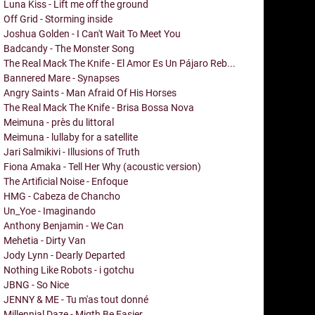
Luna Kiss - Lift me off the ground
Off Grid - Storming inside
Joshua Golden - I Can't Wait To Meet You
Badcandy - The Monster Song
The Real Mack The Knife - El Amor Es Un Pájaro Reb...
Bannered Mare - Synapses
Angry Saints - Man Afraid Of His Horses
The Real Mack The Knife - Brisa Bossa Nova
Meimuna - près du littoral
Meimuna - lullaby for a satellite
Jari Salmikivi - Illusions of Truth
Fiona Amaka - Tell Her Why (acoustic version)
The Artificial Noise - Enfoque
HMG - Cabeza de Chancho
Un_Yoe - Imaginando
Anthony Benjamin - We Can
Mehetia - Dirty Van
Jody Lynn - Dearly Departed
Nothing Like Robots - i gotchu
JBNG - So Nice
JENNY & ME - Tu m'as tout donné
Millennial Daze - Migth Be Easier