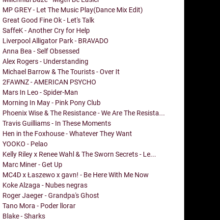
MP GREY - Let The Music Play(Dance Mix Edit)
Great Good Fine Ok - Let's Talk
SaffeK - Another Cry for Help
Liverpool Alligator Park - BRAVADO
Anna Bea - Self Obsessed
Alex Rogers - Understanding
Michael Barrow & The Tourists - Over It
2FAWNZ - AMERICAN PSYCHO
Mars In Leo - Spider-Man
Morning In May - Pink Pony Club
Phoenix Wise & The Resistance - We Are The Resista...
Travis Guilliams - In These Moments
Hen in the Foxhouse - Whatever They Want
YOOKO - Pelao
Kelly Riley x Renee Wahl & The Sworn Secrets - Le...
Marc Miner - Get Up
MC4D x Łaszewo x gavn! - Be Here With Me Now
Koke Alzaga - Nubes negras
Roger Jaeger - Grandpa's Ghost
Tano Mora - Poder llorar
Blake - Sharks