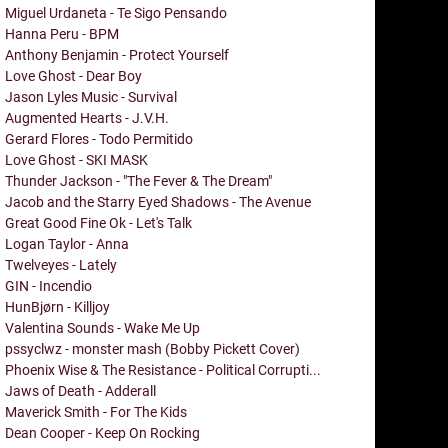
Miguel Urdaneta - Te Sigo Pensando
Hanna Peru - BPM
Anthony Benjamin - Protect Yourself
Love Ghost - Dear Boy
Jason Lyles Music - Survival
Augmented Hearts - J.V.H.
Gerard Flores - Todo Permitido
Love Ghost - SKI MASK
Thunder Jackson - "The Fever & The Dream"
Jacob and the Starry Eyed Shadows - The Avenue
Great Good Fine Ok - Let's Talk
Logan Taylor - Anna
Twelveyes - Lately
GIN - Incendio
HunBjørn - Killjoy
Valentina Sounds - Wake Me Up
pssyclwz - monster mash (Bobby Pickett Cover)
Phoenix Wise & The Resistance - Political Corrupti...
Jaws of Death - Adderall
Maverick Smith - For The Kids
Dean Cooper - Keep On Rocking