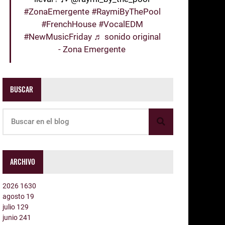
#ZonaEmergente
#RaymiByThePool
#FrenchHouse
#VocalEDM
#NewMusicFriday
♬ sonido original
- Zona Emergente
BUSCAR
ARCHIVO
2026
1630
agosto
19
julio
129
junio
241