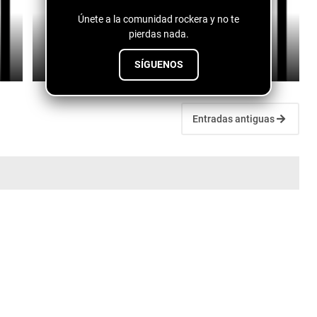
Únete a la comunidad rockera y no te
Fuentes de vida - conspiranoico
pierdas nada.
July 28, 2026
SÍGUENOS
Entradas antiguas