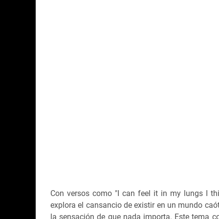
Con versos como
"
I can feel it in my lungs I t
explora el cansancio de existir en un mundo caóti
la sensación de que nada importa. Este tema c