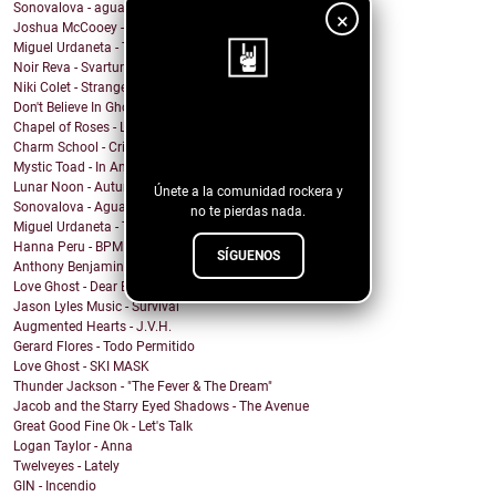
Sonovalova - agua fría
×
Joshua McCooey - Hall Of Shame
Miguel Urdaneta - Te Sigo Pensando
Noir Reva - Svartur
Niki Colet - Strange Dreams
Don't Believe In Ghosts - Brooklyn Baby
¡Sigue nuestro
Chapel of Roses - Lose Control
Charm School - Crime Time
blog!
Mystic Toad - In Another World
Lunar Noon - Autumn Passing
Únete a la comunidad rockera y
Sonovalova - Agua Fría
no te pierdas nada.
Miguel Urdaneta - Te Sigo Pensando
Hanna Peru - BPM
SÍGUENOS
Anthony Benjamin - Protect Yourself
Love Ghost - Dear Boy
Jason Lyles Music - Survival
Augmented Hearts - J.V.H.
Gerard Flores - Todo Permitido
Love Ghost - SKI MASK
Thunder Jackson - "The Fever & The Dream"
Jacob and the Starry Eyed Shadows - The Avenue
Great Good Fine Ok - Let's Talk
Logan Taylor - Anna
Twelveyes - Lately
GIN - Incendio