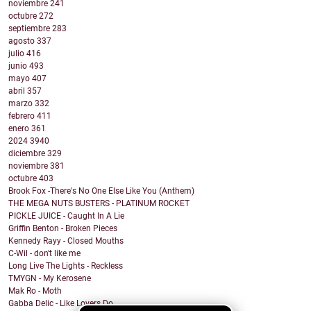
noviembre
241
octubre
272
septiembre
283
agosto
337
julio
416
junio
493
mayo
407
abril
357
marzo
332
febrero
411
enero
361
2024
3940
diciembre
329
noviembre
381
octubre
403
Brook Fox -There's No One Else Like You (Anthem)
THE MEGA NUTS BUSTERS - PLATINUM ROCKET
PICKLE JUICE - Caught In A Lie
Griffin Benton - Broken Pieces
Kennedy Rayy - Closed Mouths
C-Wil - don't like me
Long Live The Lights - Reckless
TMYGN - My Kerosene
Mak Ro - Moth
Gabba Delic - Like Lovers Do