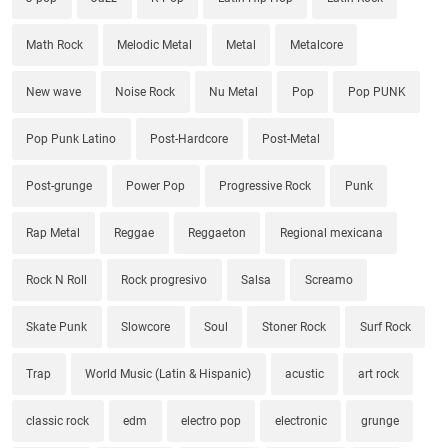
Math Rock
Melodic Metal
Metal
Metalcore
New wave
Noise Rock
Nu Metal
Pop
Pop PUNK
Pop Punk Latino
Post-Hardcore
Post-Metal
Post-grunge
Power Pop
Progressive Rock
Punk
Rap Metal
Reggae
Reggaeton
Regional mexicana
Rock N Roll
Rock progresivo
Salsa
Screamo
Skate Punk
Slowcore
Soul
Stoner Rock
Surf Rock
Trap
World Music (Latin & Hispanic)
acustic
art rock
classic rock
edm
electro pop
electronic
grunge