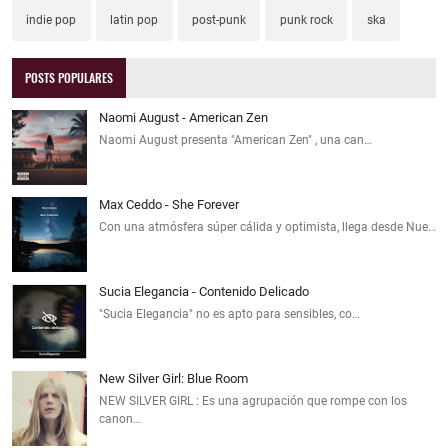
indie pop
latin pop
post-punk
punk rock
ska
POSTS POPULARES
Naomi August - American Zen
Naomi August presenta "American Zen" , una can…
Max Ceddo - She Forever
Con una atmósfera súper cálida y optimista, llega desde Nue…
Sucia Elegancia - Contenido Delicado
"Sucia Elegancia" no es apto para sensibles, co…
New Silver Girl: Blue Room
NEW SILVER GIRL : Es una agrupación que rompe con los
canon…