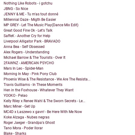
Nothing Like Robots - i gotchu
JBNG - So Nice
JENNY & ME - Tu m'as tout donné
Millennial Daze - Migth Be Easier
MP GREY - Let The Music Play(Dance Mix Edit)
Great Good Fine Ok - Let's Talk
SaffeK - Another Cry for Help
Liverpool Alligator Park - BRAVADO
Anna Bea - Self Obsessed
Alex Rogers - Understanding
Michael Barrow & The Tourists - Over It
2FAWNZ - AMERICAN PSYCHO
Mars In Leo - Spider-Man
Morning In May - Pink Pony Club
Phoenix Wise & The Resistance - We Are The Resista...
Travis Guilliams - In These Moments
Hen in the Foxhouse - Whatever They Want
YOOKO - Pelao
Kelly Riley x Renee Wahl & The Sworn Secrets - Le...
Marc Miner - Get Up
MC4D x Łaszewo x gavn! - Be Here With Me Now
Koke Alzaga - Nubes negras
Roger Jaeger - Grandpa's Ghost
Tano Mora - Poder llorar
Blake - Sharks