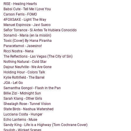
RISE - Healing Hearts
Babsi Cute - Tell Me I Love You
Carson Ferris - FOMO
4FOXSAKE - Light The Way
Manuel Espinoza - Javi Sueco
Señor Torrance - Si Antes Te Hubiera Conocido
Sonamó - Maria (en la misión)
Toxic (Cover) By Hana Piranha
Paracetamol - Jasesino!
Ricci Nostra - Nena
The Reflections - Las Vegas (The City of Sin)
Nothing Natural - Cold Star
Dajour Neufville - We Are Gone
Holding Hour - Colors Talk
Kylie Rothfield - The Barrel
JOA - Let Go
Samantha Gongol - Flash in the Pan
Billie Zizi - Midnight Sun
Sarah Klang - Other Girls
Shealagh Rose - Tunnel Vision
State Birds - Nashua Watershed
Lucciana Costa - Hunger
Echo Lanterns - Muse
Sandy King - Life is a Highway (Tom Cochrane Cover)
Soulish - Wicked Scenes