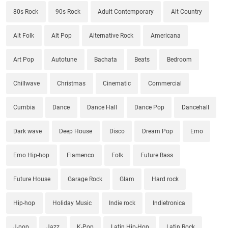
80s Rock
90s Rock
Adult Contemporary
Alt Country
Alt Folk
Alt Pop
Alternative Rock
Americana
Art Pop
Autotune
Bachata
Beats
Bedroom
Chillwave
Christmas
Cinematic
Commercial
Cumbia
Dance
Dance Hall
Dance Pop
Dancehall
Dark wave
Deep House
Disco
Dream Pop
Emo
Emo Hip-hop
Flamenco
Folk
Future Bass
Future House
Garage Rock
Glam
Hard rock
Hip-hop
Holiday Music
Indie rock
Indietronica
J-pop
Jazz
K-Pop
Latin Hip-Hop
Latin Rock