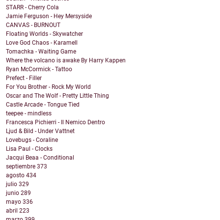
STARR - Cherry Cola
Jamie Ferguson - Hey Mersyside
CANVAS - BURNOUT
Floating Worlds - Skywatcher
Love God Chaos - Karamell
Tomachka - Waiting Game
Where the volcano is awake By Harry Kappen
Ryan McCormick - Tattoo
Prefect - Filler
For You Brother - Rock My World
Oscar and The Wolf - Pretty Little Thing
Castle Arcade - Tongue Tied
teepee - mindless
Francesca Pichierri - Il Nemico Dentro
Ljud & Bild - Under Vattnet
Lovebugs - Coraline
Lisa Paul - Clocks
Jacqui Beaa - Conditional
septiembre
373
agosto
434
julio
329
junio
289
mayo
336
abril
223
marzo
399