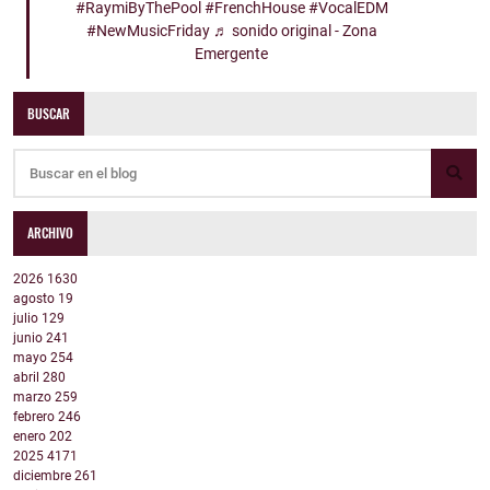
#RaymiByThePool
#FrenchHouse
#VocalEDM
#NewMusicFriday
♬ sonido original - Zona
Emergente
BUSCAR
ARCHIVO
2026
1630
agosto
19
julio
129
junio
241
mayo
254
abril
280
marzo
259
febrero
246
enero
202
2025
4171
diciembre
261