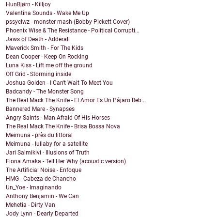
HunBjørn - Killjoy
Valentina Sounds - Wake Me Up
pssyclwz - monster mash (Bobby Pickett Cover)
Phoenix Wise & The Resistance - Political Corrupti...
Jaws of Death - Adderall
Maverick Smith - For The Kids
Dean Cooper - Keep On Rocking
Luna Kiss - Lift me off the ground
Off Grid - Storming inside
Joshua Golden - I Can't Wait To Meet You
Badcandy - The Monster Song
The Real Mack The Knife - El Amor Es Un Pájaro Reb...
Bannered Mare - Synapses
Angry Saints - Man Afraid Of His Horses
The Real Mack The Knife - Brisa Bossa Nova
Meimuna - près du littoral
Meimuna - lullaby for a satellite
Jari Salmikivi - Illusions of Truth
Fiona Amaka - Tell Her Why (acoustic version)
The Artificial Noise - Enfoque
HMG - Cabeza de Chancho
Un_Yoe - Imaginando
Anthony Benjamin - We Can
Mehetia - Dirty Van
Jody Lynn - Dearly Departed