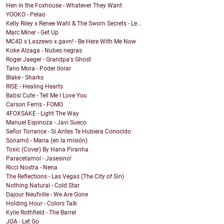
Hen in the Foxhouse - Whatever They Want
YOOKO - Pelao
Kelly Riley x Renee Wahl & The Sworn Secrets - Le...
Marc Miner - Get Up
MC4D x Łaszewo x gavn! - Be Here With Me Now
Koke Alzaga - Nubes negras
Roger Jaeger - Grandpa's Ghost
Tano Mora - Poder llorar
Blake - Sharks
RISE - Healing Hearts
Babsi Cute - Tell Me I Love You
Carson Ferris - FOMO
4FOXSAKE - Light The Way
Manuel Espinoza - Javi Sueco
Señor Torrance - Si Antes Te Hubiera Conocido
Sonamó - Maria (en la misión)
Toxic (Cover) By Hana Piranha
Paracetamol - Jasesino!
Ricci Nostra - Nena
The Reflections - Las Vegas (The City of Sin)
Nothing Natural - Cold Star
Dajour Neufville - We Are Gone
Holding Hour - Colors Talk
Kylie Rothfield - The Barrel
JOA - Let Go