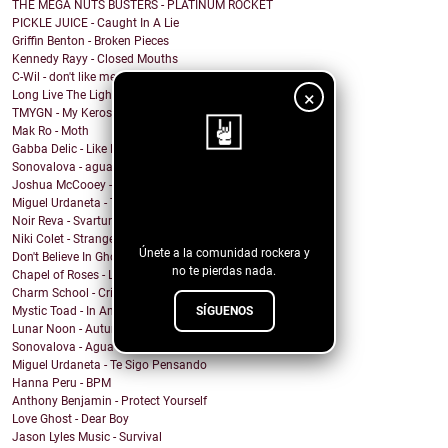
THE MEGA NUTS BUSTERS - PLATINUM ROCKET
PICKLE JUICE - Caught In A Lie
Griffin Benton - Broken Pieces
Kennedy Rayy - Closed Mouths
C-Wil - don't like me
×
Long Live The Lights - Reckless
TMYGN - My Kerosene
Mak Ro - Moth
Gabba Delic - Like Lovers Do
Sonovalova - agua fría
Joshua McCooey - Hall Of Shame
¡Sigue nuestro
Miguel Urdaneta - Te Sigo Pensando
blog!
Noir Reva - Svartur
Niki Colet - Strange Dreams
Únete a la comunidad rockera y
Don't Believe In Ghosts - Brooklyn Baby
no te pierdas nada.
Chapel of Roses - Lose Control
Charm School - Crime Time
SÍGUENOS
Mystic Toad - In Another World
Lunar Noon - Autumn Passing
Sonovalova - Agua Fría
Miguel Urdaneta - Te Sigo Pensando
Hanna Peru - BPM
Anthony Benjamin - Protect Yourself
Love Ghost - Dear Boy
Jason Lyles Music - Survival