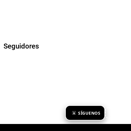
Seguidores
×
SÍGUENOS
Ya te sigo