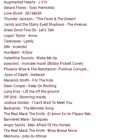
Augmented Hearts - J.V.H.
Gerard Flores - Todo Permitido
Love Ghost - SKI MASK
Thunder Jackson - "The Fever & The Dream"
Jacob and the Starry Eyed Shadows - The Avenue
Great Good Fine Ok - Let's Talk
Logan Taylor - Anna
Twelveyes - Lately
GIN - Incendio
HunBjørn - Killjoy
Valentina Sounds - Wake Me Up
pssyclwz - monster mash (Bobby Pickett Cover)
Phoenix Wise & The Resistance - Political Corrupti...
Jaws of Death - Adderall
Maverick Smith - For The Kids
Dean Cooper - Keep On Rocking
Luna Kiss - Lift me off the ground
Off Grid - Storming inside
Joshua Golden - I Can't Wait To Meet You
Badcandy - The Monster Song
The Real Mack The Knife - El Amor Es Un Pájaro Reb...
Bannered Mare - Synapses
Angry Saints - Man Afraid Of His Horses
The Real Mack The Knife - Brisa Bossa Nova
Meimuna - près du littoral