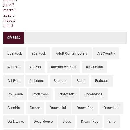
junio
2
marzo
3
2020
5
mayo
2
abril
3
GÉNEROS
80s Rock
90s Rock
Adult Contemporary
Alt Country
Alt Folk
Alt Pop
Alternative Rock
Americana
Art Pop
Autotune
Bachata
Beats
Bedroom
Chillwave
Christmas
Cinematic
Commercial
Cumbia
Dance
Dance Hall
Dance Pop
Dancehall
Dark wave
Deep House
Disco
Dream Pop
Emo