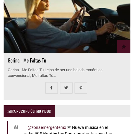
Gerina - Me Faltas Tu
Gerina - Me Faltas Tu Lejos de ser una balada romántica
convencional, Me faltas Tú…
!MIRA NUESTRO ÚLTIMO VIDEO!
@zonaemergentemx
🚨 Nueva música en el
radar 🚨 RAYmi by the Pool nos abre las puertas