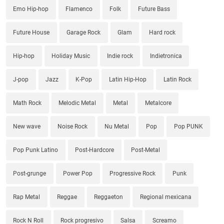
Emo Hip-hop
Flamenco
Folk
Future Bass
Future House
Garage Rock
Glam
Hard rock
Hip-hop
Holiday Music
Indie rock
Indietronica
J-pop
Jazz
K-Pop
Latin Hip-Hop
Latin Rock
Math Rock
Melodic Metal
Metal
Metalcore
New wave
Noise Rock
Nu Metal
Pop
Pop PUNK
Pop Punk Latino
Post-Hardcore
Post-Metal
Post-grunge
Power Pop
Progressive Rock
Punk
Rap Metal
Reggae
Reggaeton
Regional mexicana
Rock N Roll
Rock progresivo
Salsa
Screamo