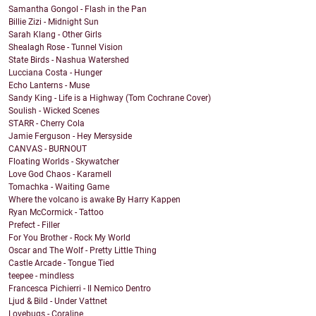
Samantha Gongol - Flash in the Pan
Billie Zizi - Midnight Sun
Sarah Klang - Other Girls
Shealagh Rose - Tunnel Vision
State Birds - Nashua Watershed
Lucciana Costa - Hunger
Echo Lanterns - Muse
Sandy King - Life is a Highway (Tom Cochrane Cover)
Soulish - Wicked Scenes
STARR - Cherry Cola
Jamie Ferguson - Hey Mersyside
CANVAS - BURNOUT
Floating Worlds - Skywatcher
Love God Chaos - Karamell
Tomachka - Waiting Game
Where the volcano is awake By Harry Kappen
Ryan McCormick - Tattoo
Prefect - Filler
For You Brother - Rock My World
Oscar and The Wolf - Pretty Little Thing
Castle Arcade - Tongue Tied
teepee - mindless
Francesca Pichierri - Il Nemico Dentro
Ljud & Bild - Under Vattnet
Lovebugs - Coraline