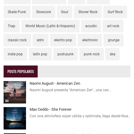
Skate Punk
Slowcore
Soul
Stoner Rock
Surf Rock
Trap
World Music (Latin & Hispanic)
acustic
art rock
classic rock
edm
electro pop
electronic
grunge
indie pop
latin pop
post-punk
punk rock
ska
POSTS POPULARES
Naomi August - American Zen
Naomi August presenta "American Zen" , una can…
Max Ceddo - She Forever
Con una atmósfera súper cálida y optimista, llega desde Nue…