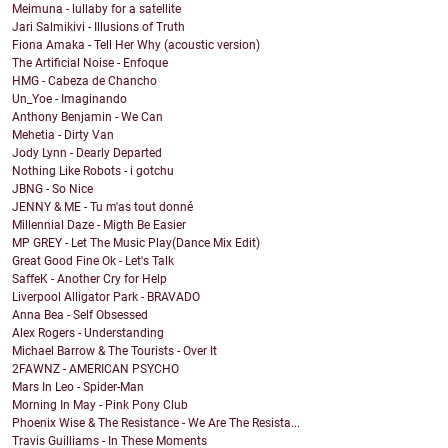
Meimuna - lullaby for a satellite
Jari Salmikivi - Illusions of Truth
Fiona Amaka - Tell Her Why (acoustic version)
The Artificial Noise - Enfoque
HMG - Cabeza de Chancho
Un_Yoe - Imaginando
Anthony Benjamin - We Can
Mehetia - Dirty Van
Jody Lynn - Dearly Departed
Nothing Like Robots - i gotchu
JBNG - So Nice
JENNY & ME - Tu m'as tout donné
Millennial Daze - Migth Be Easier
MP GREY - Let The Music Play(Dance Mix Edit)
Great Good Fine Ok - Let's Talk
SaffeK - Another Cry for Help
Liverpool Alligator Park - BRAVADO
Anna Bea - Self Obsessed
Alex Rogers - Understanding
Michael Barrow & The Tourists - Over It
2FAWNZ - AMERICAN PSYCHO
Mars In Leo - Spider-Man
Morning In May - Pink Pony Club
Phoenix Wise & The Resistance - We Are The Resista...
Travis Guilliams - In These Moments