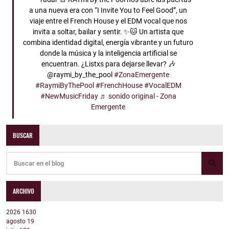
a una nueva era con “I Invite You to Feel Good”, un
viaje entre el French House y el EDM vocal que nos
invita a soltar, bailar y sentir. ✨🐱 Un artista que
combina identidad digital, energía vibrante y un futuro
donde la música y la inteligencia artificial se
encuentran. ¿Listxs para dejarse llevar? 🎶
@raymi_by_the_pool
#ZonaEmergente
#RaymiByThePool
#FrenchHouse
#VocalEDM
#NewMusicFriday
♬ sonido original - Zona
Emergente
BUSCAR
ARCHIVO
2026
1630
agosto
19