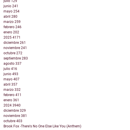
julio
129
junio
241
mayo
254
abril
280
marzo
259
febrero
246
enero
202
2025
4171
diciembre
261
noviembre
241
octubre
272
septiembre
283
agosto
337
julio
416
junio
493
mayo
407
abril
357
marzo
332
febrero
411
enero
361
2024
3940
diciembre
329
noviembre
381
octubre
403
Brook Fox -There's No One Else Like You (Anthem)