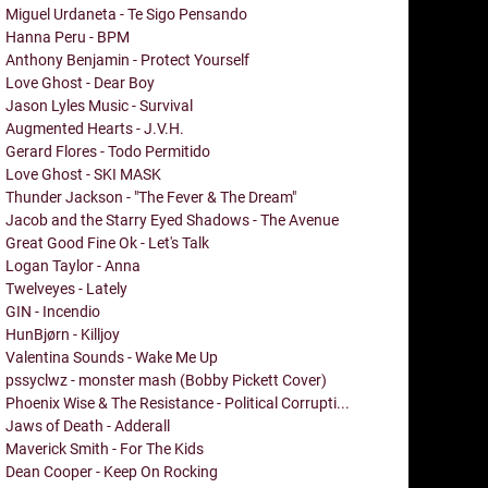
Miguel Urdaneta - Te Sigo Pensando
Hanna Peru - BPM
Anthony Benjamin - Protect Yourself
Love Ghost - Dear Boy
Jason Lyles Music - Survival
Augmented Hearts - J.V.H.
Gerard Flores - Todo Permitido
Love Ghost - SKI MASK
Thunder Jackson - "The Fever & The Dream"
Jacob and the Starry Eyed Shadows - The Avenue
Great Good Fine Ok - Let's Talk
Logan Taylor - Anna
Twelveyes - Lately
GIN - Incendio
HunBjørn - Killjoy
Valentina Sounds - Wake Me Up
pssyclwz - monster mash (Bobby Pickett Cover)
Phoenix Wise & The Resistance - Political Corrupti...
Jaws of Death - Adderall
Maverick Smith - For The Kids
Dean Cooper - Keep On Rocking