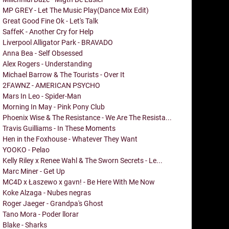
MP GREY - Let The Music Play(Dance Mix Edit)
Great Good Fine Ok - Let's Talk
SaffeK - Another Cry for Help
Liverpool Alligator Park - BRAVADO
Anna Bea - Self Obsessed
Alex Rogers - Understanding
Michael Barrow & The Tourists - Over It
2FAWNZ - AMERICAN PSYCHO
Mars In Leo - Spider-Man
Morning In May - Pink Pony Club
Phoenix Wise & The Resistance - We Are The Resista...
Travis Guilliams - In These Moments
Hen in the Foxhouse - Whatever They Want
YOOKO - Pelao
Kelly Riley x Renee Wahl & The Sworn Secrets - Le...
Marc Miner - Get Up
MC4D x Łaszewo x gavn! - Be Here With Me Now
Koke Alzaga - Nubes negras
Roger Jaeger - Grandpa's Ghost
Tano Mora - Poder llorar
Blake - Sharks