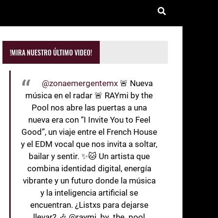
!MIRA NUESTRO ÚLTIMO VIDEO!
@zonaemergentemx
🚨 Nueva
música en el radar 🚨 RAYmi by the
Pool nos abre las puertas a una
nueva era con “I Invite You to Feel
Good”, un viaje entre el French House
y el EDM vocal que nos invita a soltar,
bailar y sentir. ✨🐱 Un artista que
combina identidad digital, energía
vibrante y un futuro donde la música
y la inteligencia artificial se
encuentran. ¿Listxs para dejarse
llevar? 🎶 @raymi_by_the_pool