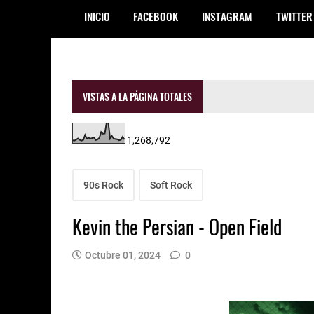
INICIO
FACEBOOK
INSTAGRAM
TWITTER
VISTAS A LA PÁGINA TOTALES
1,268,792
90s Rock
Soft Rock
Kevin the Persian - Open Field
Octubre 01, 2024
0