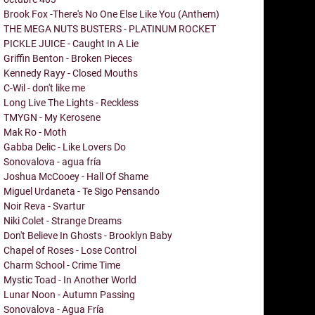
Brook Fox -There's No One Else Like You (Anthem)
THE MEGA NUTS BUSTERS - PLATINUM ROCKET
PICKLE JUICE - Caught In A Lie
Griffin Benton - Broken Pieces
Kennedy Rayy - Closed Mouths
C-Wil - don't like me
Long Live The Lights - Reckless
TMYGN - My Kerosene
Mak Ro - Moth
Gabba Delic - Like Lovers Do
Sonovalova - agua fría
Joshua McCooey - Hall Of Shame
Miguel Urdaneta - Te Sigo Pensando
Noir Reva - Svartur
Niki Colet - Strange Dreams
Don't Believe In Ghosts - Brooklyn Baby
Chapel of Roses - Lose Control
Charm School - Crime Time
Mystic Toad - In Another World
Lunar Noon - Autumn Passing
Sonovalova - Agua Fría