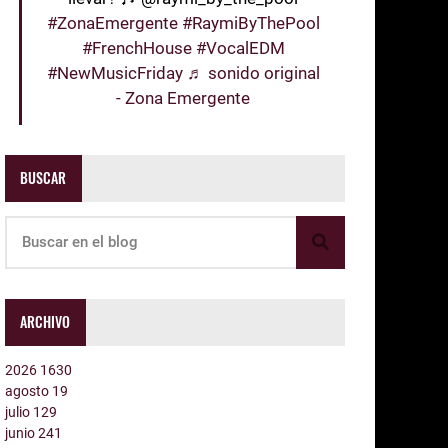
#ZonaEmergente
#RaymiByThePool
#FrenchHouse
#VocalEDM
#NewMusicFriday
♬ sonido original
- Zona Emergente
BUSCAR
ARCHIVO
2026
1630
agosto
19
julio
129
junio
241