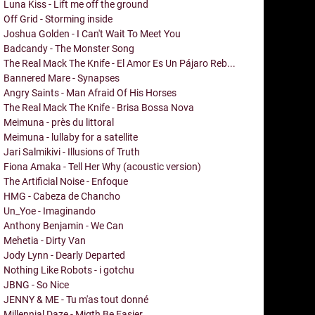
Luna Kiss - Lift me off the ground
Off Grid - Storming inside
Joshua Golden - I Can't Wait To Meet You
Badcandy - The Monster Song
The Real Mack The Knife - El Amor Es Un Pájaro Reb...
Bannered Mare - Synapses
Angry Saints - Man Afraid Of His Horses
The Real Mack The Knife - Brisa Bossa Nova
Meimuna - près du littoral
Meimuna - lullaby for a satellite
Jari Salmikivi - Illusions of Truth
Fiona Amaka - Tell Her Why (acoustic version)
The Artificial Noise - Enfoque
HMG - Cabeza de Chancho
Un_Yoe - Imaginando
Anthony Benjamin - We Can
Mehetia - Dirty Van
Jody Lynn - Dearly Departed
Nothing Like Robots - i gotchu
JBNG - So Nice
JENNY & ME - Tu m'as tout donné
Millennial Daze - Migth Be Easier