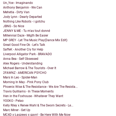
Un_Yoe - Imaginando
Anthony Benjamin - We Can
Mehetia - Dirty Van
Jody Lynn - Dearly Departed
Nothing Like Robots - i gotchu
JBNG - So Nice
JENNY & ME - Tu m'as tout donné
Millennial Daze - Migth Be Easier
MP GREY - Let The Music Play(Dance Mix Edit)
Great Good Fine Ok - Let's Talk
SaffeK - Another Cry for Help
Liverpool Alligator Park - BRAVADO
Anna Bea - Self Obsessed
Alex Rogers - Understanding
Michael Barrow & The Tourists - Over It
2FAWNZ - AMERICAN PSYCHO
Mars In Leo - Spider-Man
Morning In May - Pink Pony Club
Phoenix Wise & The Resistance - We Are The Resista...
Travis Guilliams - In These Moments
Hen in the Foxhouse - Whatever They Want
YOOKO - Pelao
Kelly Riley x Renee Wahl & The Sworn Secrets - Le...
Marc Miner - Get Up
MC4D x Łaszewo x gavn! - Be Here With Me Now