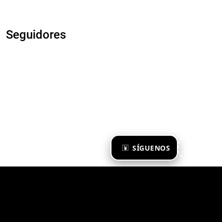
Seguidores
×
SÍGUENOS
Ya te sigo