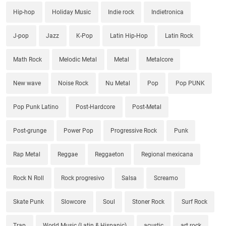
Hip-hop
Holiday Music
Indie rock
Indietronica
J-pop
Jazz
K-Pop
Latin Hip-Hop
Latin Rock
Math Rock
Melodic Metal
Metal
Metalcore
New wave
Noise Rock
Nu Metal
Pop
Pop PUNK
Pop Punk Latino
Post-Hardcore
Post-Metal
Post-grunge
Power Pop
Progressive Rock
Punk
Rap Metal
Reggae
Reggaeton
Regional mexicana
Rock N Roll
Rock progresivo
Salsa
Screamo
Skate Punk
Slowcore
Soul
Stoner Rock
Surf Rock
Trap
World Music (Latin & Hispanic)
acustic
art rock