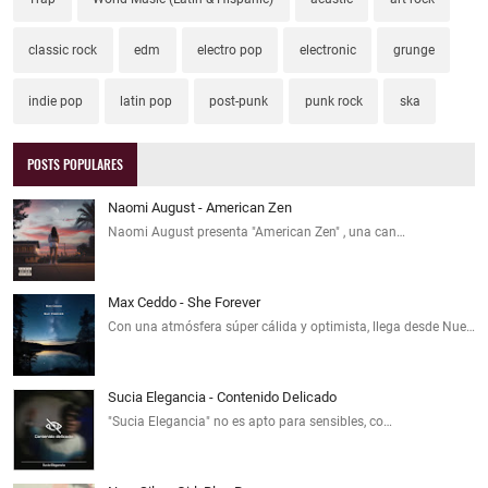
classic rock
edm
electro pop
electronic
grunge
indie pop
latin pop
post-punk
punk rock
ska
POSTS POPULARES
Naomi August - American Zen
Naomi August presenta "American Zen" , una can…
Max Ceddo - She Forever
Con una atmósfera súper cálida y optimista, llega desde Nue…
Sucia Elegancia - Contenido Delicado
"Sucia Elegancia" no es apto para sensibles, co…