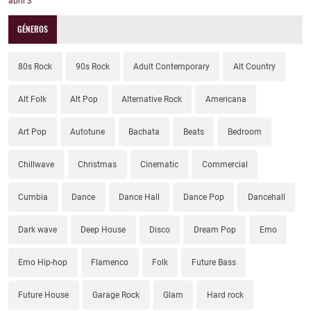
abril
3
GÉNEROS
80s Rock
90s Rock
Adult Contemporary
Alt Country
Alt Folk
Alt Pop
Alternative Rock
Americana
Art Pop
Autotune
Bachata
Beats
Bedroom
Chillwave
Christmas
Cinematic
Commercial
Cumbia
Dance
Dance Hall
Dance Pop
Dancehall
Dark wave
Deep House
Disco
Dream Pop
Emo
Emo Hip-hop
Flamenco
Folk
Future Bass
Future House
Garage Rock
Glam
Hard rock