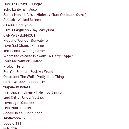
Lucciana Costa - Hunger
Echo Lanterns - Muse
Sandy King - Life is a Highway (Tom Cochrane Cover)
Soulish - Wicked Scenes
STARR - Cherry Cola
Jamie Ferguson - Hey Mersyside
CANVAS - BURNOUT
Floating Worlds - Skywatcher
Love God Chaos - Karamell
Tomachka - Waiting Game
Where the volcano is awake By Harry Kappen
Ryan McCormick - Tattoo
Prefect - Filler
For You Brother - Rock My World
Oscar and The Wolf - Pretty Little Thing
Castle Arcade - Tongue Tied
teepee - mindless
Francesca Pichierri - Il Nemico Dentro
Ljud & Bild - Under Vattnet
Lovebugs - Coraline
Lisa Paul - Clocks
Jacqui Beaa - Conditional
septiembre
373
agosto
434
julio
329