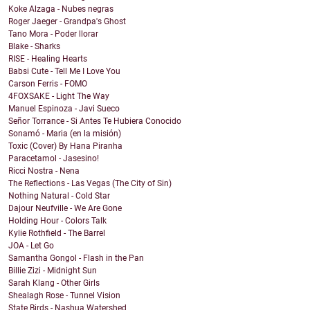
Koke Alzaga - Nubes negras
Roger Jaeger - Grandpa's Ghost
Tano Mora - Poder llorar
Blake - Sharks
RISE - Healing Hearts
Babsi Cute - Tell Me I Love You
Carson Ferris - FOMO
4FOXSAKE - Light The Way
Manuel Espinoza - Javi Sueco
Señor Torrance - Si Antes Te Hubiera Conocido
Sonamó - Maria (en la misión)
Toxic (Cover) By Hana Piranha
Paracetamol - Jasesino!
Ricci Nostra - Nena
The Reflections - Las Vegas (The City of Sin)
Nothing Natural - Cold Star
Dajour Neufville - We Are Gone
Holding Hour - Colors Talk
Kylie Rothfield - The Barrel
JOA - Let Go
Samantha Gongol - Flash in the Pan
Billie Zizi - Midnight Sun
Sarah Klang - Other Girls
Shealagh Rose - Tunnel Vision
State Birds - Nashua Watershed