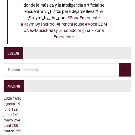
donde la música y la inteligencia artificial se
encuentran. ¿Listxs para dejarse llevar? 🎶
@raymi_by_the_pool
#ZonaEmergente
#RaymiByThePool
#FrenchHouse
#VocalEDM
#NewMusicFriday
♬ sonido original - Zona
Emergente
BUSCAR
ARCHIVO
2026
1630
agosto
19
julio
129
junio
241
mayo
254
abril
280
marzo
259