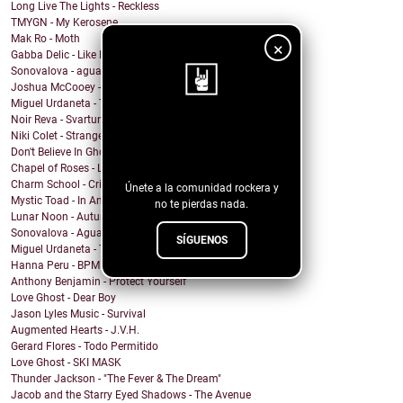
Long Live The Lights - Reckless
TMYGN - My Kerosene
Mak Ro - Moth
×
Gabba Delic - Like Lovers Do
Sonovalova - agua fría
Joshua McCooey - Hall Of Shame
Miguel Urdaneta - Te Sigo Pensando
Noir Reva - Svartur
¡Sigue nuestro
Niki Colet - Strange Dreams
Don't Believe In Ghosts - Brooklyn Baby
blog!
Chapel of Roses - Lose Control
Charm School - Crime Time
Únete a la comunidad rockera y
Mystic Toad - In Another World
no te pierdas nada.
Lunar Noon - Autumn Passing
Sonovalova - Agua Fría
SÍGUENOS
Miguel Urdaneta - Te Sigo Pensando
Hanna Peru - BPM
Anthony Benjamin - Protect Yourself
Love Ghost - Dear Boy
Jason Lyles Music - Survival
Augmented Hearts - J.V.H.
Gerard Flores - Todo Permitido
Love Ghost - SKI MASK
Thunder Jackson - "The Fever & The Dream"
Jacob and the Starry Eyed Shadows - The Avenue