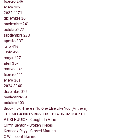
febrero
246
enero
202
2025
4171
diciembre
261
noviembre
241
octubre
272
septiembre
283
agosto
337
julio
416
junio
493
mayo
407
abril
357
marzo
332
febrero
411
enero
361
2024
3940
diciembre
329
noviembre
381
octubre
403
Brook Fox -There's No One Else Like You (Anthem)
THE MEGA NUTS BUSTERS - PLATINUM ROCKET
PICKLE JUICE - Caught In A Lie
Griffin Benton - Broken Pieces
Kennedy Rayy - Closed Mouths
C-Wil - don't like me