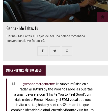
Gerina - Me Faltas Tu
Gerina - Me Faltas Tu Lejos de ser una balada romántica
convencional, Me faltas Tú…
!MIRA NUESTRO ÚLTIMO VIDEO!
@zonaemergentemx
🚨 Nueva música en el
radar 🚨 RAYmi by the Pool nos abre las puertas
a una nueva era con “I Invite You to Feel Good”, un
viaje entre el French House y el EDM vocal que nos
invita a soltar, bailar y sentir. ✨🐱 Un artista que
combina identidad digital, energía vibrante y un futuro