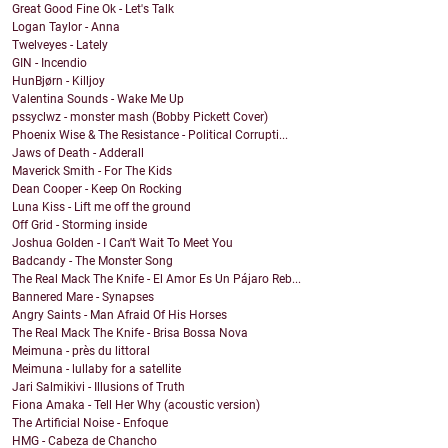
Great Good Fine Ok - Let's Talk
Logan Taylor - Anna
Twelveyes - Lately
GIN - Incendio
HunBjørn - Killjoy
Valentina Sounds - Wake Me Up
pssyclwz - monster mash (Bobby Pickett Cover)
Phoenix Wise & The Resistance - Political Corrupti...
Jaws of Death - Adderall
Maverick Smith - For The Kids
Dean Cooper - Keep On Rocking
Luna Kiss - Lift me off the ground
Off Grid - Storming inside
Joshua Golden - I Can't Wait To Meet You
Badcandy - The Monster Song
The Real Mack The Knife - El Amor Es Un Pájaro Reb...
Bannered Mare - Synapses
Angry Saints - Man Afraid Of His Horses
The Real Mack The Knife - Brisa Bossa Nova
Meimuna - près du littoral
Meimuna - lullaby for a satellite
Jari Salmikivi - Illusions of Truth
Fiona Amaka - Tell Her Why (acoustic version)
The Artificial Noise - Enfoque
HMG - Cabeza de Chancho