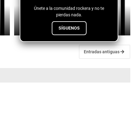
Únete a la comunidad rockera y no te
Fuentes de vida - conspiranoico
pierdas nada.
July 28, 2026
SÍGUENOS
Entradas antiguas