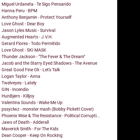
Miguel Urdaneta - Te Sigo Pensando
Hanna Peru - BPM
Anthony Benjamin - Protect Yourself
Love Ghost - Dear Boy
Jason Lyles Music - Survival
Augmented Hearts - J.V.H.
Gerard Flores - Todo Permitido
Love Ghost - SKI MASK
Thunder Jackson - "The Fever & The Dream"
Jacob and the Starry Eyed Shadows - The Avenue
Great Good Fine Ok - Let's Talk
Logan Taylor - Anna
Twelveyes - Lately
GIN - Incendio
HunBjørn - Killjoy
Valentina Sounds - Wake Me Up
pssyclwz - monster mash (Bobby Pickett Cover)
Phoenix Wise & The Resistance - Political Corrupti...
Jaws of Death - Adderall
Maverick Smith - For The Kids
Dean Cooper - Keep On Rocking