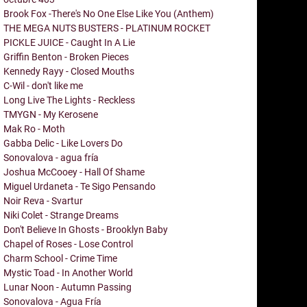
Brook Fox -There's No One Else Like You (Anthem)
THE MEGA NUTS BUSTERS - PLATINUM ROCKET
PICKLE JUICE - Caught In A Lie
Griffin Benton - Broken Pieces
Kennedy Rayy - Closed Mouths
C-Wil - don't like me
Long Live The Lights - Reckless
TMYGN - My Kerosene
Mak Ro - Moth
Gabba Delic - Like Lovers Do
Sonovalova - agua fría
Joshua McCooey - Hall Of Shame
Miguel Urdaneta - Te Sigo Pensando
Noir Reva - Svartur
Niki Colet - Strange Dreams
Don't Believe In Ghosts - Brooklyn Baby
Chapel of Roses - Lose Control
Charm School - Crime Time
Mystic Toad - In Another World
Lunar Noon - Autumn Passing
Sonovalova - Agua Fría