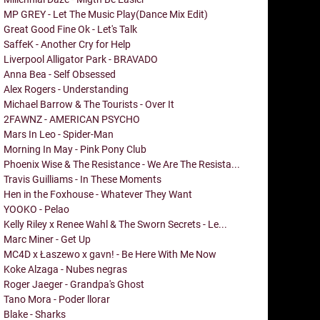
MP GREY - Let The Music Play(Dance Mix Edit)
Great Good Fine Ok - Let's Talk
SaffeK - Another Cry for Help
Liverpool Alligator Park - BRAVADO
Anna Bea - Self Obsessed
Alex Rogers - Understanding
Michael Barrow & The Tourists - Over It
2FAWNZ - AMERICAN PSYCHO
Mars In Leo - Spider-Man
Morning In May - Pink Pony Club
Phoenix Wise & The Resistance - We Are The Resista...
Travis Guilliams - In These Moments
Hen in the Foxhouse - Whatever They Want
YOOKO - Pelao
Kelly Riley x Renee Wahl & The Sworn Secrets - Le...
Marc Miner - Get Up
MC4D x Łaszewo x gavn! - Be Here With Me Now
Koke Alzaga - Nubes negras
Roger Jaeger - Grandpa's Ghost
Tano Mora - Poder llorar
Blake - Sharks