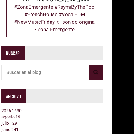
#ZonaEmergente
#RaymiByThePool
#FrenchHouse
#VocalEDM
#NewMusicFriday
♬ sonido original
- Zona Emergente
BUSCAR
ARCHIVO
2026
1630
agosto
19
julio
129
junio
241