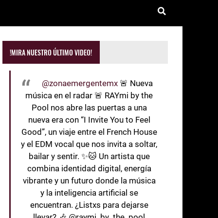
!MIRA NUESTRO ÚLTIMO VIDEO!
@zonaemergentemx
🚨 Nueva
música en el radar 🚨 RAYmi by the
Pool nos abre las puertas a una
nueva era con “I Invite You to Feel
Good”, un viaje entre el French House
y el EDM vocal que nos invita a soltar,
bailar y sentir. ✨🐱 Un artista que
combina identidad digital, energía
vibrante y un futuro donde la música
y la inteligencia artificial se
encuentran. ¿Listxs para dejarse
llevar? 🎶 @raymi_by_the_pool