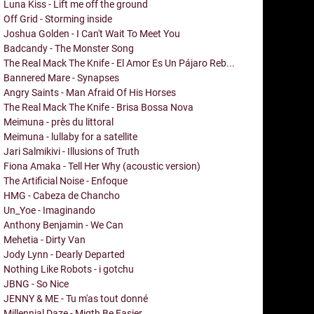
Luna Kiss - Lift me off the ground
Off Grid - Storming inside
Joshua Golden - I Can't Wait To Meet You
Badcandy - The Monster Song
The Real Mack The Knife - El Amor Es Un Pájaro Reb...
Bannered Mare - Synapses
Angry Saints - Man Afraid Of His Horses
The Real Mack The Knife - Brisa Bossa Nova
Meimuna - près du littoral
Meimuna - lullaby for a satellite
Jari Salmikivi - Illusions of Truth
Fiona Amaka - Tell Her Why (acoustic version)
The Artificial Noise - Enfoque
HMG - Cabeza de Chancho
Un_Yoe - Imaginando
Anthony Benjamin - We Can
Mehetia - Dirty Van
Jody Lynn - Dearly Departed
Nothing Like Robots - i gotchu
JBNG - So Nice
JENNY & ME - Tu m'as tout donné
Millennial Daze - Migth Be Easier