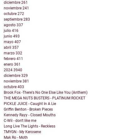
diciembre
261
noviembre
241
octubre
272
septiembre
283
agosto
337
julio
416
junio
493
mayo
407
abril
357
marzo
332
febrero
411
enero
361
2024
3940
diciembre
329
noviembre
381
octubre
403
Brook Fox -There's No One Else Like You (Anthem)
THE MEGA NUTS BUSTERS - PLATINUM ROCKET
PICKLE JUICE - Caught In A Lie
Griffin Benton - Broken Pieces
Kennedy Rayy - Closed Mouths
C-Wil - don't like me
Long Live The Lights - Reckless
TMYGN - My Kerosene
Mak Ro - Moth