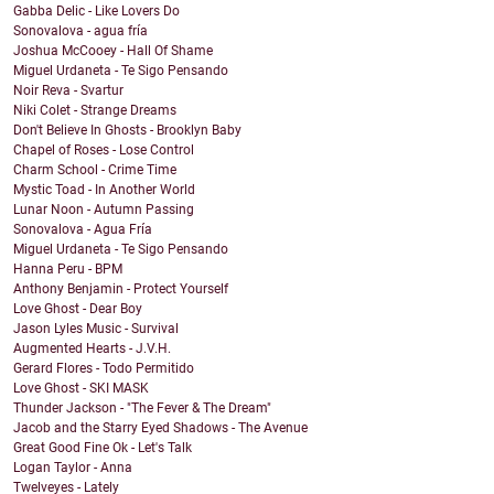
Gabba Delic - Like Lovers Do
Sonovalova - agua fría
Joshua McCooey - Hall Of Shame
Miguel Urdaneta - Te Sigo Pensando
Noir Reva - Svartur
Niki Colet - Strange Dreams
Don't Believe In Ghosts - Brooklyn Baby
Chapel of Roses - Lose Control
Charm School - Crime Time
Mystic Toad - In Another World
Lunar Noon - Autumn Passing
Sonovalova - Agua Fría
Miguel Urdaneta - Te Sigo Pensando
Hanna Peru - BPM
Anthony Benjamin - Protect Yourself
Love Ghost - Dear Boy
Jason Lyles Music - Survival
Augmented Hearts - J.V.H.
Gerard Flores - Todo Permitido
Love Ghost - SKI MASK
Thunder Jackson - "The Fever & The Dream"
Jacob and the Starry Eyed Shadows - The Avenue
Great Good Fine Ok - Let's Talk
Logan Taylor - Anna
Twelveyes - Lately