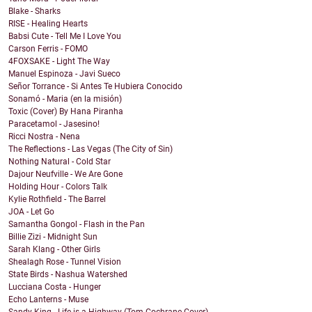
Blake - Sharks
RISE - Healing Hearts
Babsi Cute - Tell Me I Love You
Carson Ferris - FOMO
4FOXSAKE - Light The Way
Manuel Espinoza - Javi Sueco
Señor Torrance - Si Antes Te Hubiera Conocido
Sonamó - Maria (en la misión)
Toxic (Cover) By Hana Piranha
Paracetamol - Jasesino!
Ricci Nostra - Nena
The Reflections - Las Vegas (The City of Sin)
Nothing Natural - Cold Star
Dajour Neufville - We Are Gone
Holding Hour - Colors Talk
Kylie Rothfield - The Barrel
JOA - Let Go
Samantha Gongol - Flash in the Pan
Billie Zizi - Midnight Sun
Sarah Klang - Other Girls
Shealagh Rose - Tunnel Vision
State Birds - Nashua Watershed
Lucciana Costa - Hunger
Echo Lanterns - Muse
Sandy King - Life is a Highway (Tom Cochrane Cover)