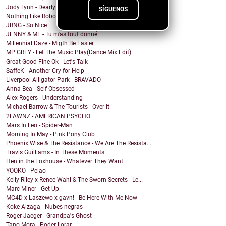
Jody Lynn - Dearly Departed
SÍGUENOS
Nothing Like Robots - i gotchu
JBNG - So Nice
JENNY & ME - Tu m'as tout donné
Millennial Daze - Migth Be Easier
MP GREY - Let The Music Play(Dance Mix Edit)
Great Good Fine Ok - Let's Talk
SaffeK - Another Cry for Help
Liverpool Alligator Park - BRAVADO
Anna Bea - Self Obsessed
Alex Rogers - Understanding
Michael Barrow & The Tourists - Over It
2FAWNZ - AMERICAN PSYCHO
Mars In Leo - Spider-Man
Morning In May - Pink Pony Club
Phoenix Wise & The Resistance - We Are The Resista...
Travis Guilliams - In These Moments
Hen in the Foxhouse - Whatever They Want
YOOKO - Pelao
Kelly Riley x Renee Wahl & The Sworn Secrets - Le...
Marc Miner - Get Up
MC4D x Łaszewo x gavn! - Be Here With Me Now
Koke Alzaga - Nubes negras
Roger Jaeger - Grandpa's Ghost
Tano Mora - Poder llorar