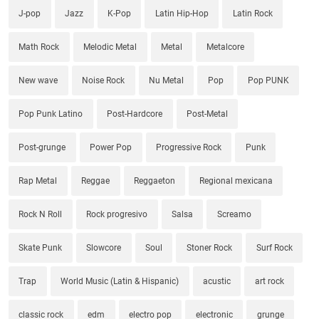
J-pop
Jazz
K-Pop
Latin Hip-Hop
Latin Rock
Math Rock
Melodic Metal
Metal
Metalcore
New wave
Noise Rock
Nu Metal
Pop
Pop PUNK
Pop Punk Latino
Post-Hardcore
Post-Metal
Post-grunge
Power Pop
Progressive Rock
Punk
Rap Metal
Reggae
Reggaeton
Regional mexicana
Rock N Roll
Rock progresivo
Salsa
Screamo
Skate Punk
Slowcore
Soul
Stoner Rock
Surf Rock
Trap
World Music (Latin & Hispanic)
acustic
art rock
classic rock
edm
electro pop
electronic
grunge