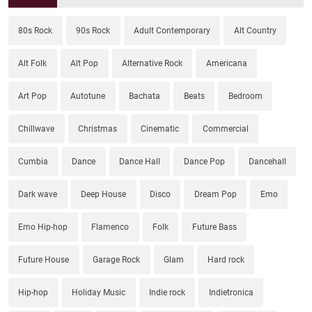
80s Rock
90s Rock
Adult Contemporary
Alt Country
Alt Folk
Alt Pop
Alternative Rock
Americana
Art Pop
Autotune
Bachata
Beats
Bedroom
Chillwave
Christmas
Cinematic
Commercial
Cumbia
Dance
Dance Hall
Dance Pop
Dancehall
Dark wave
Deep House
Disco
Dream Pop
Emo
Emo Hip-hop
Flamenco
Folk
Future Bass
Future House
Garage Rock
Glam
Hard rock
Hip-hop
Holiday Music
Indie rock
Indietronica