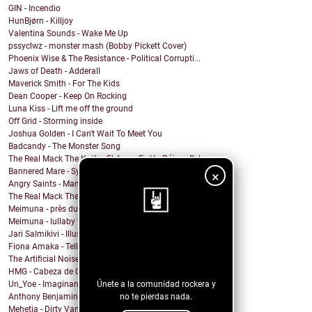
GIN - Incendio
HunBjørn - Killjoy
Valentina Sounds - Wake Me Up
pssyclwz - monster mash (Bobby Pickett Cover)
Phoenix Wise & The Resistance - Political Corrupti...
Jaws of Death - Adderall
Maverick Smith - For The Kids
Dean Cooper - Keep On Rocking
Luna Kiss - Lift me off the ground
Off Grid - Storming inside
Joshua Golden - I Can't Wait To Meet You
Badcandy - The Monster Song
The Real Mack The Knife - El Amor Es Un Pájaro Reb...
Bannered Mare - Synapses
×
Angry Saints - Man Afraid Of His Horses
The Real Mack The Knife - Brisa Bossa Nova
Meimuna - près du littoral
Meimuna - lullaby for a satellite
Jari Salmikivi - Illusions of Truth
¡Sigue nuestro
Fiona Amaka - Tell Her Why (acoustic version)
blog!
The Artificial Noise - Enfoque
HMG - Cabeza de Chancho
Únete a la comunidad rockera y
Un_Yoe - Imaginando
no te pierdas nada.
Anthony Benjamin - We Can
Mehetia - Dirty Van