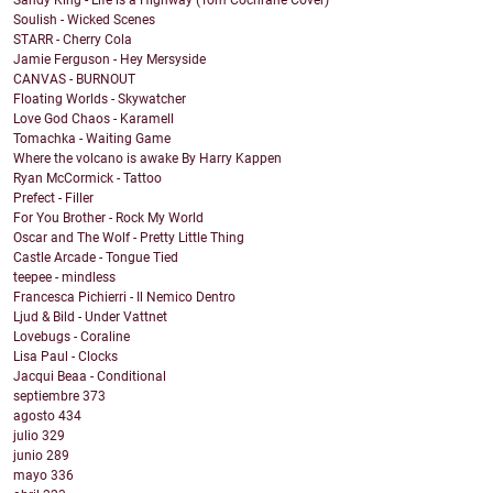
Soulish - Wicked Scenes
STARR - Cherry Cola
Jamie Ferguson - Hey Mersyside
CANVAS - BURNOUT
Floating Worlds - Skywatcher
Love God Chaos - Karamell
Tomachka - Waiting Game
Where the volcano is awake By Harry Kappen
Ryan McCormick - Tattoo
Prefect - Filler
For You Brother - Rock My World
Oscar and The Wolf - Pretty Little Thing
Castle Arcade - Tongue Tied
teepee - mindless
Francesca Pichierri - Il Nemico Dentro
Ljud & Bild - Under Vattnet
Lovebugs - Coraline
Lisa Paul - Clocks
Jacqui Beaa - Conditional
septiembre
373
agosto
434
julio
329
junio
289
mayo
336