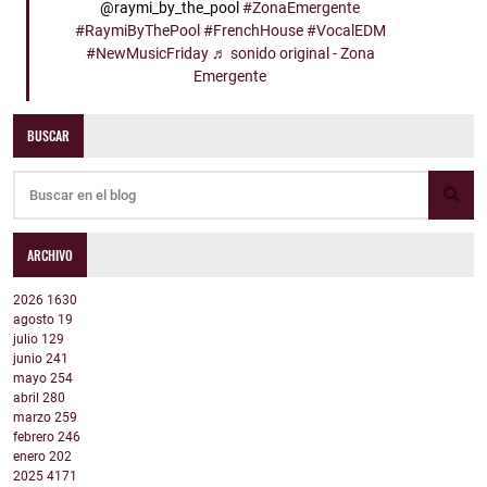
@raymi_by_the_pool
#ZonaEmergente
#RaymiByThePool
#FrenchHouse
#VocalEDM
#NewMusicFriday
♬ sonido original - Zona
Emergente
BUSCAR
ARCHIVO
2026
1630
agosto
19
julio
129
junio
241
mayo
254
abril
280
marzo
259
febrero
246
enero
202
2025
4171