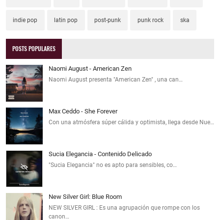
indie pop
latin pop
post-punk
punk rock
ska
POSTS POPULARES
Naomi August - American Zen
Naomi August presenta "American Zen" , una can…
Max Ceddo - She Forever
Con una atmósfera súper cálida y optimista, llega desde Nue…
Sucia Elegancia - Contenido Delicado
"Sucia Elegancia" no es apto para sensibles, co…
New Silver Girl: Blue Room
NEW SILVER GIRL : Es una agrupación que rompe con los
canon…