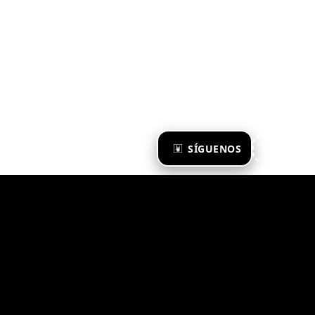
×
SÍGUENOS
Ya te sigo
Zona Emergente 2023
© ZONA EMERGENTE
TODOS LOS DERECHOS RESERVADOS