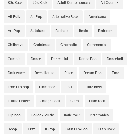
80s Rock
90s Rock
Adult Contemporary
Alt Country
Alt Folk
Alt Pop
Alternative Rock
Americana
Art Pop
Autotune
Bachata
Beats
Bedroom
Chillwave
Christmas
Cinematic
Commercial
Cumbia
Dance
Dance Hall
Dance Pop
Dancehall
Dark wave
Deep House
Disco
Dream Pop
Emo
Emo Hip-hop
Flamenco
Folk
Future Bass
Future House
Garage Rock
Glam
Hard rock
Hip-hop
Holiday Music
Indie rock
Indietronica
J-pop
Jazz
K-Pop
Latin Hip-Hop
Latin Rock