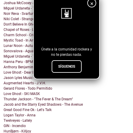
×
Joshua McCooey - Hall Of Shame
Miguel Urdaneta - Te Sigo Pensando
Noir Reva - Svartur
Niki Colet - Strange Dreams
Don't Believe In Ghosts - Brooklyn Baby
Chapel of Roses - Lose Control
¡Sigue nuestro
Charm School - Crime Time
blog!
Mystic Toad - In Another World
Lunar Noon - Autumn Passing
Únete a la comunidad rockera y
Sonovalova - Agua Fría
no te pierdas nada.
Miguel Urdaneta - Te Sigo Pensando
Hanna Peru - BPM
SÍGUENOS
Anthony Benjamin - Protect Yourself
Love Ghost - Dear Boy
Jason Lyles Music - Survival
Augmented Hearts - J.V.H.
Gerard Flores - Todo Permitido
Love Ghost - SKI MASK
Thunder Jackson - "The Fever & The Dream"
Jacob and the Starry Eyed Shadows - The Avenue
Great Good Fine Ok - Let's Talk
Logan Taylor - Anna
Twelveyes - Lately
GIN - Incendio
HunBjørn - Killjoy