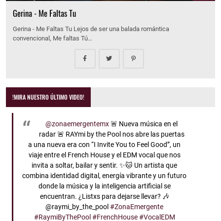
Gerina - Me Faltas Tu
Gerina - Me Faltas Tu Lejos de ser una balada romántica
convencional, Me faltas Tú…
!MIRA NUESTRO ÚLTIMO VIDEO!
@zonaemergentemx
🚨 Nueva música en el
radar 🚨 RAYmi by the Pool nos abre las puertas
a una nueva era con “I Invite You to Feel Good”, un
viaje entre el French House y el EDM vocal que nos
invita a soltar, bailar y sentir. ✨🐱 Un artista que
combina identidad digital, energía vibrante y un futuro
donde la música y la inteligencia artificial se
encuentran. ¿Listxs para dejarse llevar? 🎶
@raymi_by_the_pool
#ZonaEmergente
#RaymiByThePool
#FrenchHouse
#VocalEDM