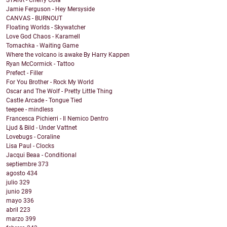
STARR - Cherry Cola
Jamie Ferguson - Hey Mersyside
CANVAS - BURNOUT
Floating Worlds - Skywatcher
Love God Chaos - Karamell
Tomachka - Waiting Game
Where the volcano is awake By Harry Kappen
Ryan McCormick - Tattoo
Prefect - Filler
For You Brother - Rock My World
Oscar and The Wolf - Pretty Little Thing
Castle Arcade - Tongue Tied
teepee - mindless
Francesca Pichierri - Il Nemico Dentro
Ljud & Bild - Under Vattnet
Lovebugs - Coraline
Lisa Paul - Clocks
Jacqui Beaa - Conditional
septiembre
373
agosto
434
julio
329
junio
289
mayo
336
abril
223
marzo
399