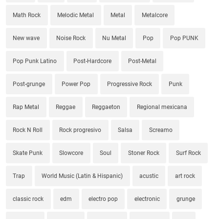
Math Rock
Melodic Metal
Metal
Metalcore
New wave
Noise Rock
Nu Metal
Pop
Pop PUNK
Pop Punk Latino
Post-Hardcore
Post-Metal
Post-grunge
Power Pop
Progressive Rock
Punk
Rap Metal
Reggae
Reggaeton
Regional mexicana
Rock N Roll
Rock progresivo
Salsa
Screamo
Skate Punk
Slowcore
Soul
Stoner Rock
Surf Rock
Trap
World Music (Latin & Hispanic)
acustic
art rock
classic rock
edm
electro pop
electronic
grunge