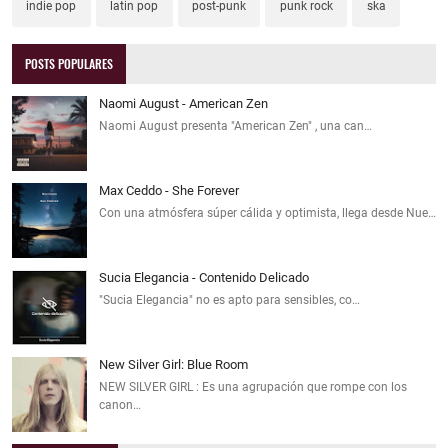
indie pop
latin pop
post-punk
punk rock
ska
POSTS POPULARES
Naomi August - American Zen
Naomi August presenta "American Zen" , una can…
Max Ceddo - She Forever
Con una atmósfera súper cálida y optimista, llega desde Nue…
Sucia Elegancia - Contenido Delicado
"Sucia Elegancia" no es apto para sensibles, co…
New Silver Girl: Blue Room
NEW SILVER GIRL : Es una agrupación que rompe con los
canon…