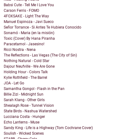
Babsi Cute - Tell Me I Love You
Carson Ferris - FOMO
4FOXSAKE - Light The Way
Manuel Espinoza - Javi Sueco
Señor Torrance - Si Antes Te Hubiera Conocido
Sonamó - Maria (en la misión)
Toxic (Cover) By Hana Piranha
Paracetamol - Jasesino!
Ricci Nostra - Nena
The Reflections - Las Vegas (The City of Sin)
Nothing Natural - Cold Star
Dajour Neufville - We Are Gone
Holding Hour - Colors Talk
Kylie Rothfield - The Barrel
JOA - Let Go
Samantha Gongol - Flash in the Pan
Billie Zizi - Midnight Sun
Sarah Klang - Other Girls
Shealagh Rose - Tunnel Vision
State Birds - Nashua Watershed
Lucciana Costa - Hunger
Echo Lanterns - Muse
Sandy King - Life is a Highway (Tom Cochrane Cover)
Soulish - Wicked Scenes