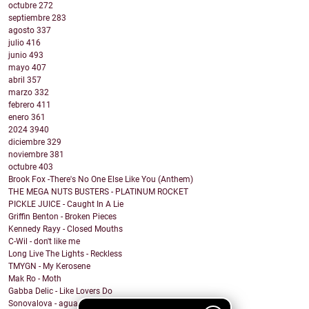
octubre
272
septiembre
283
agosto
337
julio
416
junio
493
mayo
407
abril
357
marzo
332
febrero
411
enero
361
2024
3940
diciembre
329
noviembre
381
octubre
403
Brook Fox -There's No One Else Like You (Anthem)
THE MEGA NUTS BUSTERS - PLATINUM ROCKET
PICKLE JUICE - Caught In A Lie
Griffin Benton - Broken Pieces
Kennedy Rayy - Closed Mouths
C-Wil - don't like me
Long Live The Lights - Reckless
TMYGN - My Kerosene
Mak Ro - Moth
Gabba Delic - Like Lovers Do
Sonovalova - agua fría