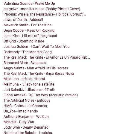
Valentina Sounds - Wake Me Up
pssyclwz - monster mash (Bobby Pickett Cover)
Phoenix Wise & The Resistance - Political Corrupti...
Jaws of Death - Adderall
Maverick Smith - For The Kids
Dean Cooper - Keep On Rocking
Luna Kiss - Lift me off the ground
Off Grid - Storming inside
Joshua Golden - I Can't Wait To Meet You
Badcandy - The Monster Song
The Real Mack The Knife - El Amor Es Un Pájaro Reb...
Bannered Mare - Synapses
Angry Saints - Man Afraid Of His Horses
The Real Mack The Knife - Brisa Bossa Nova
Meimuna - près du littoral
Meimuna - lullaby for a satellite
Jari Salmikivi - Illusions of Truth
Fiona Amaka - Tell Her Why (acoustic version)
The Artificial Noise - Enfoque
HMG - Cabeza de Chancho
Un_Yoe - Imaginando
Anthony Benjamin - We Can
Mehetia - Dirty Van
Jody Lynn - Dearly Departed
Nothing Like Robots - i gotchu