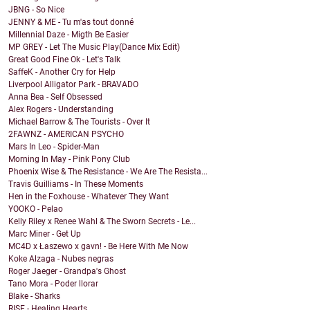
JBNG - So Nice
JENNY & ME - Tu m'as tout donné
Millennial Daze - Migth Be Easier
MP GREY - Let The Music Play(Dance Mix Edit)
Great Good Fine Ok - Let's Talk
SaffeK - Another Cry for Help
Liverpool Alligator Park - BRAVADO
Anna Bea - Self Obsessed
Alex Rogers - Understanding
Michael Barrow & The Tourists - Over It
2FAWNZ - AMERICAN PSYCHO
Mars In Leo - Spider-Man
Morning In May - Pink Pony Club
Phoenix Wise & The Resistance - We Are The Resista...
Travis Guilliams - In These Moments
Hen in the Foxhouse - Whatever They Want
YOOKO - Pelao
Kelly Riley x Renee Wahl & The Sworn Secrets - Le...
Marc Miner - Get Up
MC4D x Łaszewo x gavn! - Be Here With Me Now
Koke Alzaga - Nubes negras
Roger Jaeger - Grandpa's Ghost
Tano Mora - Poder llorar
Blake - Sharks
RISE - Healing Hearts