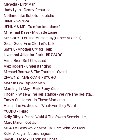
Mehetia - Dirty Van
Jody Lynn - Dearly Departed
Nothing Like Robots - i gotchu
JBNG - So Nice
JENNY & ME - Tu m'as tout donné
Millennial Daze - Migth Be Easier
MP GREY - Let The Music Play(Dance Mix Edit)
Great Good Fine Ok - Let's Talk
SaffeK - Another Cry for Help
Liverpool Alligator Park - BRAVADO
Anna Bea - Self Obsessed
Alex Rogers - Understanding
Michael Barrow & The Tourists - Over It
2FAWNZ - AMERICAN PSYCHO
Mars In Leo - Spider-Man
Morning In May - Pink Pony Club
Phoenix Wise & The Resistance - We Are The Resista...
Travis Guilliams - In These Moments
Hen in the Foxhouse - Whatever They Want
YOOKO - Pelao
Kelly Riley x Renee Wahl & The Sworn Secrets - Le...
Marc Miner - Get Up
MC4D x Łaszewo x gavn! - Be Here With Me Now
Koke Alzaga - Nubes negras
Roger Jaeger - Grandpa's Ghost