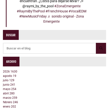
encuentran. ¿Listxs para dejarse llevar? 🎶
@raymi_by_the_pool
#ZonaEmergente
#RaymiByThePool
#FrenchHouse
#VocalEDM
#NewMusicFriday
♬ sonido original - Zona
Emergente
BUSCAR
ARCHIVO
2026
1630
agosto
19
julio
129
junio
241
mayo
254
abril
280
marzo
259
febrero
246
enero
202