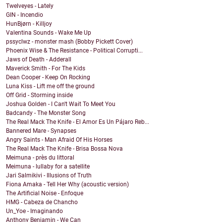
Twelveyes - Lately
GIN - Incendio
HunBjørn - Killjoy
Valentina Sounds - Wake Me Up
pssyclwz - monster mash (Bobby Pickett Cover)
Phoenix Wise & The Resistance - Political Corrupti...
Jaws of Death - Adderall
Maverick Smith - For The Kids
Dean Cooper - Keep On Rocking
Luna Kiss - Lift me off the ground
Off Grid - Storming inside
Joshua Golden - I Can't Wait To Meet You
Badcandy - The Monster Song
The Real Mack The Knife - El Amor Es Un Pájaro Reb...
Bannered Mare - Synapses
Angry Saints - Man Afraid Of His Horses
The Real Mack The Knife - Brisa Bossa Nova
Meimuna - près du littoral
Meimuna - lullaby for a satellite
Jari Salmikivi - Illusions of Truth
Fiona Amaka - Tell Her Why (acoustic version)
The Artificial Noise - Enfoque
HMG - Cabeza de Chancho
Un_Yoe - Imaginando
Anthony Benjamin - We Can