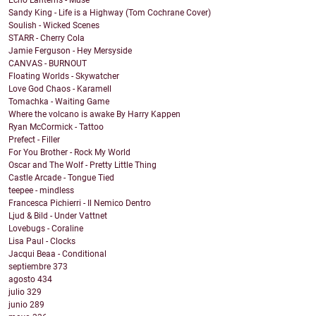
Echo Lanterns - Muse
Sandy King - Life is a Highway (Tom Cochrane Cover)
Soulish - Wicked Scenes
STARR - Cherry Cola
Jamie Ferguson - Hey Mersyside
CANVAS - BURNOUT
Floating Worlds - Skywatcher
Love God Chaos - Karamell
Tomachka - Waiting Game
Where the volcano is awake By Harry Kappen
Ryan McCormick - Tattoo
Prefect - Filler
For You Brother - Rock My World
Oscar and The Wolf - Pretty Little Thing
Castle Arcade - Tongue Tied
teepee - mindless
Francesca Pichierri - Il Nemico Dentro
Ljud & Bild - Under Vattnet
Lovebugs - Coraline
Lisa Paul - Clocks
Jacqui Beaa - Conditional
septiembre
373
agosto
434
julio
329
junio
289