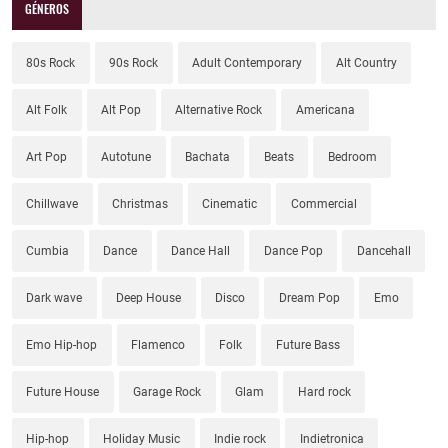
GÉNEROS
80s Rock
90s Rock
Adult Contemporary
Alt Country
Alt Folk
Alt Pop
Alternative Rock
Americana
Art Pop
Autotune
Bachata
Beats
Bedroom
Chillwave
Christmas
Cinematic
Commercial
Cumbia
Dance
Dance Hall
Dance Pop
Dancehall
Dark wave
Deep House
Disco
Dream Pop
Emo
Emo Hip-hop
Flamenco
Folk
Future Bass
Future House
Garage Rock
Glam
Hard rock
Hip-hop
Holiday Music
Indie rock
Indietronica