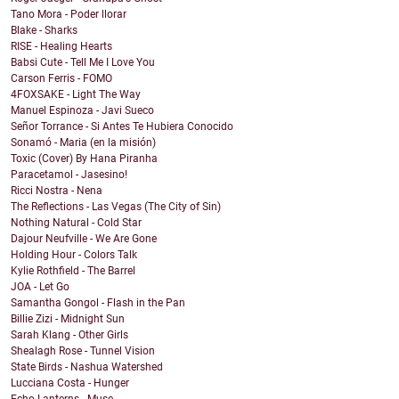
Tano Mora - Poder llorar
Blake - Sharks
RISE - Healing Hearts
Babsi Cute - Tell Me I Love You
Carson Ferris - FOMO
4FOXSAKE - Light The Way
Manuel Espinoza - Javi Sueco
Señor Torrance - Si Antes Te Hubiera Conocido
Sonamó - Maria (en la misión)
Toxic (Cover) By Hana Piranha
Paracetamol - Jasesino!
Ricci Nostra - Nena
The Reflections - Las Vegas (The City of Sin)
Nothing Natural - Cold Star
Dajour Neufville - We Are Gone
Holding Hour - Colors Talk
Kylie Rothfield - The Barrel
JOA - Let Go
Samantha Gongol - Flash in the Pan
Billie Zizi - Midnight Sun
Sarah Klang - Other Girls
Shealagh Rose - Tunnel Vision
State Birds - Nashua Watershed
Lucciana Costa - Hunger