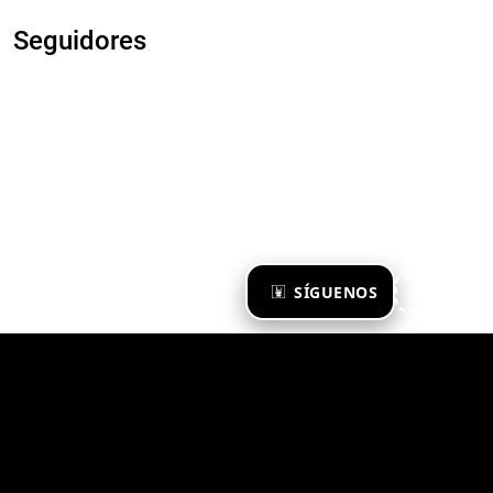
Seguidores
×
SÍGUENOS
Ya te sigo