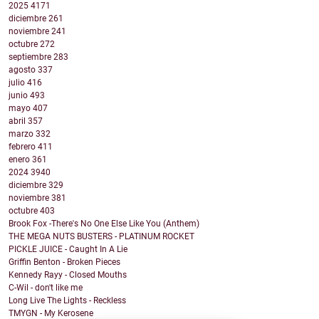
2025
4171
diciembre
261
noviembre
241
octubre
272
septiembre
283
agosto
337
julio
416
junio
493
mayo
407
abril
357
marzo
332
febrero
411
enero
361
2024
3940
diciembre
329
noviembre
381
octubre
403
Brook Fox -There's No One Else Like You (Anthem)
THE MEGA NUTS BUSTERS - PLATINUM ROCKET
PICKLE JUICE - Caught In A Lie
Griffin Benton - Broken Pieces
Kennedy Rayy - Closed Mouths
C-Wil - don't like me
Long Live The Lights - Reckless
TMYGN - My Kerosene