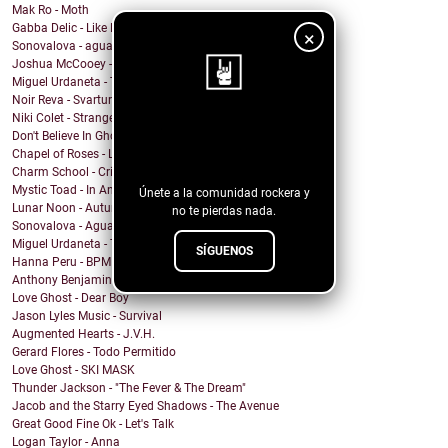
Mak Ro - Moth
Gabba Delic - Like Lovers Do
×
Sonovalova - agua fría
Joshua McCooey - Hall Of Shame
Miguel Urdaneta - Te Sigo Pensando
Noir Reva - Svartur
Niki Colet - Strange Dreams
¡Sigue nuestro
Don't Believe In Ghosts - Brooklyn Baby
Chapel of Roses - Lose Control
blog!
Charm School - Crime Time
Mystic Toad - In Another World
Únete a la comunidad rockera y
Lunar Noon - Autumn Passing
no te pierdas nada.
Sonovalova - Agua Fría
Miguel Urdaneta - Te Sigo Pensando
SÍGUENOS
Hanna Peru - BPM
Anthony Benjamin - Protect Yourself
Love Ghost - Dear Boy
Jason Lyles Music - Survival
Augmented Hearts - J.V.H.
Gerard Flores - Todo Permitido
Love Ghost - SKI MASK
Thunder Jackson - "The Fever & The Dream"
Jacob and the Starry Eyed Shadows - The Avenue
Great Good Fine Ok - Let's Talk
Logan Taylor - Anna