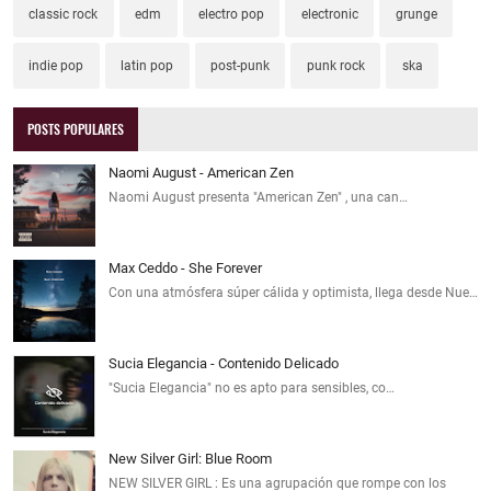
classic rock
edm
electro pop
electronic
grunge
indie pop
latin pop
post-punk
punk rock
ska
POSTS POPULARES
Naomi August - American Zen
Naomi August presenta "American Zen" , una can…
Max Ceddo - She Forever
Con una atmósfera súper cálida y optimista, llega desde Nue…
Sucia Elegancia - Contenido Delicado
"Sucia Elegancia" no es apto para sensibles, co…
New Silver Girl: Blue Room
NEW SILVER GIRL : Es una agrupación que rompe con los