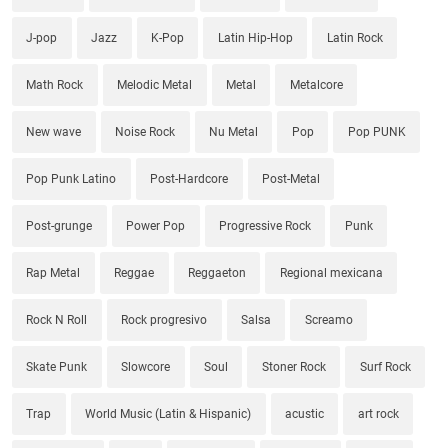
J-pop
Jazz
K-Pop
Latin Hip-Hop
Latin Rock
Math Rock
Melodic Metal
Metal
Metalcore
New wave
Noise Rock
Nu Metal
Pop
Pop PUNK
Pop Punk Latino
Post-Hardcore
Post-Metal
Post-grunge
Power Pop
Progressive Rock
Punk
Rap Metal
Reggae
Reggaeton
Regional mexicana
Rock N Roll
Rock progresivo
Salsa
Screamo
Skate Punk
Slowcore
Soul
Stoner Rock
Surf Rock
Trap
World Music (Latin & Hispanic)
acustic
art rock