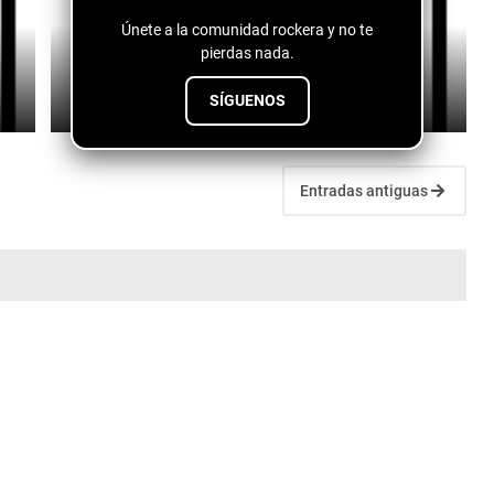
Únete a la comunidad rockera y no te
pierdas nada.
Fuentes de vida - conspiranoico
July 28, 2026
SÍGUENOS
Entradas antiguas