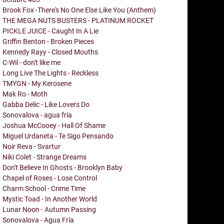
Brook Fox -There's No One Else Like You (Anthem)
THE MEGA NUTS BUSTERS - PLATINUM ROCKET
PICKLE JUICE - Caught In A Lie
Griffin Benton - Broken Pieces
Kennedy Rayy - Closed Mouths
C-Wil - don't like me
Long Live The Lights - Reckless
TMYGN - My Kerosene
Mak Ro - Moth
Gabba Delic - Like Lovers Do
Sonovalova - agua fría
Joshua McCooey - Hall Of Shame
Miguel Urdaneta - Te Sigo Pensando
Noir Reva - Svartur
Niki Colet - Strange Dreams
Don't Believe In Ghosts - Brooklyn Baby
Chapel of Roses - Lose Control
Charm School - Crime Time
Mystic Toad - In Another World
Lunar Noon - Autumn Passing
Sonovalova - Agua Fría