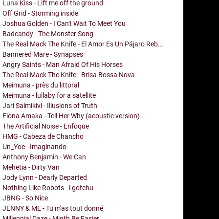
Luna Kiss - Lift me off the ground
Off Grid - Storming inside
Joshua Golden - I Can't Wait To Meet You
Badcandy - The Monster Song
The Real Mack The Knife - El Amor Es Un Pájaro Reb...
Bannered Mare - Synapses
Angry Saints - Man Afraid Of His Horses
The Real Mack The Knife - Brisa Bossa Nova
Meimuna - près du littoral
Meimuna - lullaby for a satellite
Jari Salmikivi - Illusions of Truth
Fiona Amaka - Tell Her Why (acoustic version)
The Artificial Noise - Enfoque
HMG - Cabeza de Chancho
Un_Yoe - Imaginando
Anthony Benjamin - We Can
Mehetia - Dirty Van
Jody Lynn - Dearly Departed
Nothing Like Robots - i gotchu
JBNG - So Nice
JENNY & ME - Tu m'as tout donné
Millennial Daze - Migth Be Easier