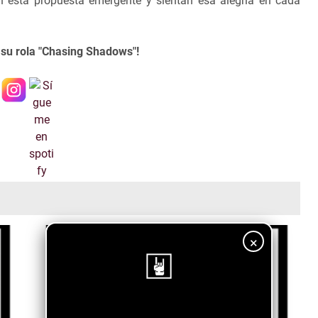
n esta propuesta emergente y sientan esa alegría en cada
u su rola "Chasing Shadows"!
×
¡Sigue nuestro blog!