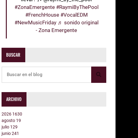
#ZonaEmergente
#RaymiByThePool
#FrenchHouse
#VocalEDM
#NewMusicFriday
♬ sonido original
- Zona Emergente
BUSCAR
ARCHIVO
2026
1630
agosto
19
julio
129
junio
241