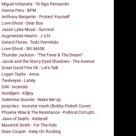
Miguel Urdaneta - Te Sigo Pensando
Hanna Peru - BPM
Anthony Benjamin - Protect Yourself
Love Ghost - Dear Boy
Jason Lyles Music - Survival
Augmented Hearts - J.V.H.
Gerard Flores - Todo Permitido
Love Ghost - SKI MASK
Thunder Jackson - "The Fever & The Dream"
Jacob and the Starry Eyed Shadows - The Avenue
Great Good Fine Ok - Let's Talk
Logan Taylor - Anna
Twelveyes - Lately
GIN - Incendio
HunBjørn - Killjoy
Valentina Sounds - Wake Me Up
pssyclwz - monster mash (Bobby Pickett Cover)
Phoenix Wise & The Resistance - Political Corrupti...
Jaws of Death - Adderall
Maverick Smith - For The Kids
Dean Cooper - Keep On Rocking