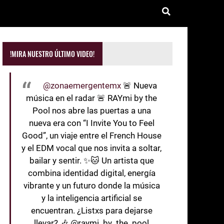
!MIRA NUESTRO ÚLTIMO VIDEO!
@zonaemergentemx
🚨 Nueva
música en el radar 🚨 RAYmi by the
Pool nos abre las puertas a una
nueva era con “I Invite You to Feel
Good”, un viaje entre el French House
y el EDM vocal que nos invita a soltar,
bailar y sentir. ✨🐱 Un artista que
combina identidad digital, energía
vibrante y un futuro donde la música
y la inteligencia artificial se
encuentran. ¿Listxs para dejarse
llevar? 🎶 @raymi_by_the_pool