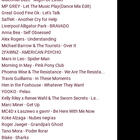
MP GREY - Let The Music Play(Dance Mix Edit)
Great Good Fine Ok - Let's Talk
SaffeK - Another Cry for Help
Liverpool Alligator Park - BRAVADO
Anna Bea - Self Obsessed
Alex Rogers - Understanding
Michael Barrow & The Tourists - Over It
2FAWNZ - AMERICAN PSYCHO
Mars In Leo - Spider-Man
Morning In May - Pink Pony Club
Phoenix Wise & The Resistance - We Are The Resista...
Travis Guilliams - In These Moments
Hen in the Foxhouse - Whatever They Want
YOOKO - Pelao
Kelly Riley x Renee Wahl & The Sworn Secrets - Le...
Marc Miner - Get Up
MC4D x Łaszewo x gavn! - Be Here With Me Now
Koke Alzaga - Nubes negras
Roger Jaeger - Grandpa's Ghost
Tano Mora - Poder llorar
Blake - Sharks