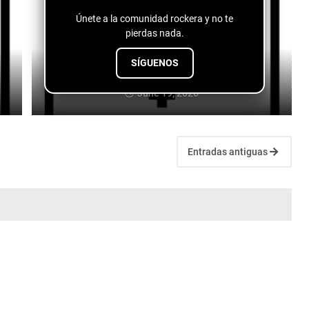
Únete a la comunidad rockera y no te
pierdas nada.
SÍGUENOS
Jeremy & the Harlequins - Let Me Down
June 19, 2026
Entradas antiguas