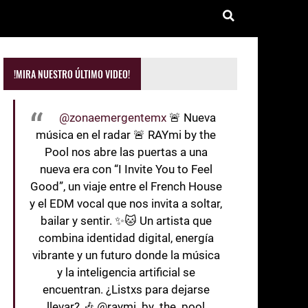
!MIRA NUESTRO ÚLTIMO VIDEO!
@zonaemergentemx
🚨 Nueva
música en el radar 🚨 RAYmi by the
Pool nos abre las puertas a una
nueva era con “I Invite You to Feel
Good”, un viaje entre el French House
y el EDM vocal que nos invita a soltar,
bailar y sentir. ✨🐱 Un artista que
combina identidad digital, energía
vibrante y un futuro donde la música
y la inteligencia artificial se
encuentran. ¿Listxs para dejarse
llevar? 🎶 @raymi_by_the_pool