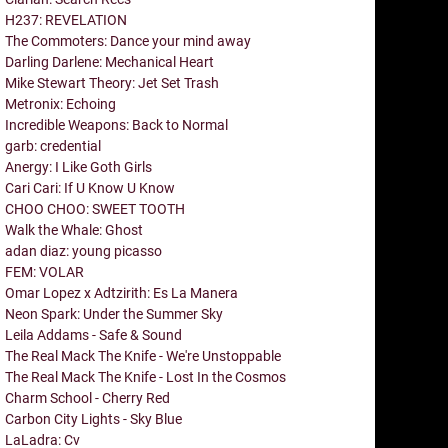
H237: REVELATION
The Commoters: Dance your mind away
Darling Darlene: Mechanical Heart
Mike Stewart Theory: Jet Set Trash
Metronix: Echoing
Incredible Weapons: Back to Normal
garb: credential
Anergy: I Like Goth Girls
Cari Cari: If U Know U Know
CHOO CHOO: SWEET TOOTH
Walk the Whale: Ghost
adan diaz: young picasso
FEM: VOLAR
Omar Lopez x Adtzirith: Es La Manera
Neon Spark: Under the Summer Sky
Leila Addams - Safe & Sound
The Real Mack The Knife - We're Unstoppable
The Real Mack The Knife - Lost In the Cosmos
Charm School - Cherry Red
Carbon City Lights - Sky Blue
LaLadra: Cv