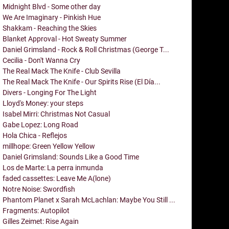
Midnight Blvd - Some other day
We Are Imaginary - Pinkish Hue
Shakkam - Reaching the Skies
Blanket Approval - Hot Sweaty Summer
Daniel Grimsland - Rock & Roll Christmas (George T...
Cecilia - Don't Wanna Cry
The Real Mack The Knife - Club Sevilla
The Real Mack The Knife - Our Spirits Rise (El Día...
Divers - Longing For The Light
Lloyd's Money: your steps
Isabel Mirri: Christmas Not Casual
Gabe Lopez: Long Road
Hola Chica - Reflejos
millhope: Green Yellow Yellow
Daniel Grimsland: Sounds Like a Good Time
Los de Marte: La perra inmunda
faded cassettes: Leave Me A(lone)
Notre Noise: Swordfish
Phantom Planet x Sarah McLachlan: Maybe You Still ...
Fragments: Autopilot
Gilles Zeimet: Rise Again