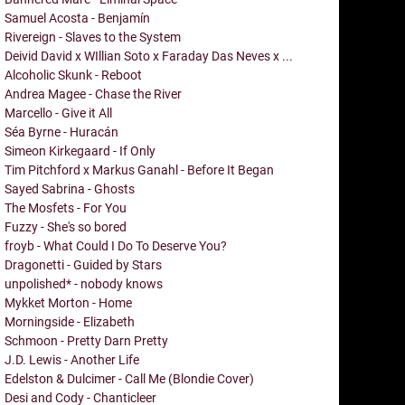
Samuel Acosta - Benjamín
Rivereign - Slaves to the System
Deivid David x WIllian Soto x Faraday Das Neves x ...
Alcoholic Skunk - Reboot
Andrea Magee - Chase the River
Marcello - Give it All
Séa Byrne - Huracán
Simeon Kirkegaard - If Only
Tim Pitchford x Markus Ganahl - Before It Began
Sayed Sabrina - Ghosts
The Mosfets - For You
Fuzzy - She's so bored
froyb - What Could I Do To Deserve You?
Dragonetti - Guided by Stars
unpolished* - nobody knows
Mykket Morton - Home
Morningside - Elizabeth
Schmoon - Pretty Darn Pretty
J.D. Lewis - Another Life
Edelston & Dulcimer - Call Me (Blondie Cover)
Desi and Cody - Chanticleer