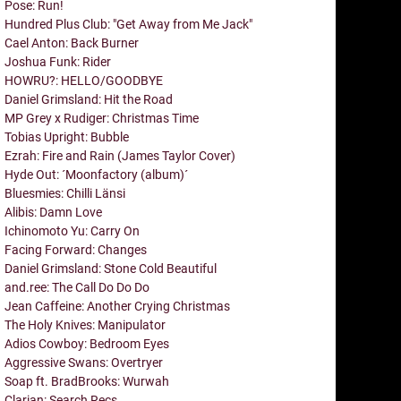
Pose: Run!
Hundred Plus Club: "Get Away from Me Jack"
Cael Anton: Back Burner
Joshua Funk: Rider
HOWRU?: HELLO/GOODBYE
Daniel Grimsland: Hit the Road
MP Grey x Rudiger: Christmas Time
Tobias Upright: Bubble
Ezrah: Fire and Rain (James Taylor Cover)
Hyde Out: ´Moonfactory (album)´
Bluesmies: Chilli Länsi
Alibis: Damn Love
Ichinomoto Yu: Carry On
Facing Forward: Changes
Daniel Grimsland: Stone Cold Beautiful
and.ree: The Call Do Do Do
Jean Caffeine: Another Crying Christmas
The Holy Knives: Manipulator
Adios Cowboy: Bedroom Eyes
Aggressive Swans: Overtryer
Soap ft. BradBrooks: Wurwah
Clarian: Search Recs