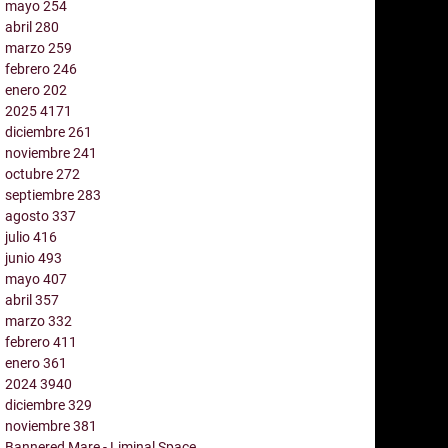
mayo
254
abril
280
marzo
259
febrero
246
enero
202
2025
4171
diciembre
261
noviembre
241
octubre
272
septiembre
283
agosto
337
julio
416
junio
493
mayo
407
abril
357
marzo
332
febrero
411
enero
361
2024
3940
diciembre
329
noviembre
381
Bannered Mare - Liminal Space