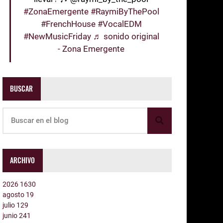
#ZonaEmergente
#RaymiByThePool
#FrenchHouse
#VocalEDM
#NewMusicFriday
♬ sonido original
- Zona Emergente
BUSCAR
ARCHIVO
2026
1630
agosto
19
julio
129
junio
241