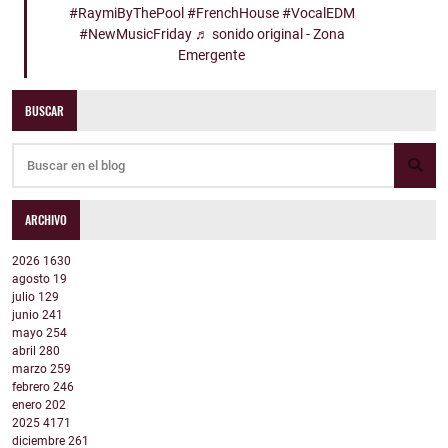
#RaymiByThePool
#FrenchHouse
#VocalEDM
#NewMusicFriday
♬ sonido original - Zona
Emergente
BUSCAR
ARCHIVO
2026
1630
agosto
19
julio
129
junio
241
mayo
254
abril
280
marzo
259
febrero
246
enero
202
2025
4171
diciembre
261