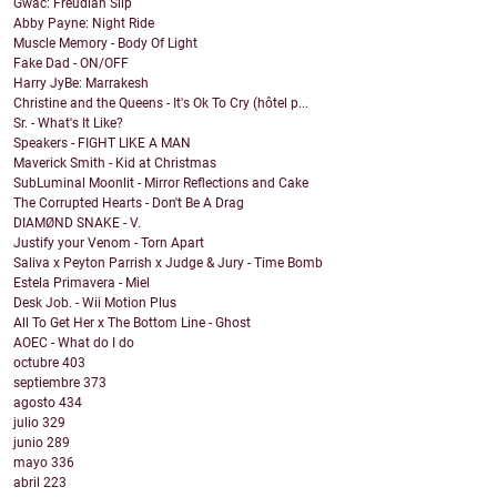
Gwac: Freudian Slip
Abby Payne: Night Ride
Muscle Memory - Body Of Light
Fake Dad - ON/OFF
Harry JyBe: Marrakesh
Christine and the Queens - It's Ok To Cry (hôtel p...
Sr. - What's It Like?
Speakers - FIGHT LIKE A MAN
Maverick Smith - Kid at Christmas
SubLuminal Moonlit - Mirror Reflections and Cake
The Corrupted Hearts - Don't Be A Drag
DIAMØND SNAKE - V.
Justify your Venom - Torn Apart
Saliva x Peyton Parrish x Judge & Jury - Time Bomb
Estela Primavera - Miel
Desk Job. - Wii Motion Plus
All To Get Her x The Bottom Line - Ghost
AOEC - What do I do
octubre
403
septiembre
373
agosto
434
julio
329
junio
289
mayo
336
abril
223