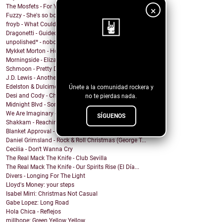
The Mosfets - For You
×
Fuzzy - She's so bored
froyb - What Could I Do To Deserve You?
Dragonetti - Guided by Stars
unpolished* - nobody knows
Mykket Morton - Home
¡Sigue nuestro
Morningside - Elizabeth
Schmoon - Pretty Darn Pretty
blog!
J.D. Lewis - Another Life
Edelston & Dulcimer - Call Me (Blondie Cover)
Únete a la comunidad rockera y
Desi and Cody - Chanticleer
no te pierdas nada.
Midnight Blvd - Some other day
We Are Imaginary - Pinkish Hue
SÍGUENOS
Shakkam - Reaching the Skies
Blanket Approval - Hot Sweaty Summer
Daniel Grimsland - Rock & Roll Christmas (George T...
Cecilia - Don't Wanna Cry
The Real Mack The Knife - Club Sevilla
The Real Mack The Knife - Our Spirits Rise (El Día...
Divers - Longing For The Light
Lloyd's Money: your steps
Isabel Mirri: Christmas Not Casual
Gabe Lopez: Long Road
Hola Chica - Reflejos
millhope: Green Yellow Yellow