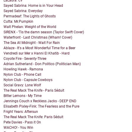
LaLadra: Cv
Sayed Sabrina: Home is in Your Head
Sayed Sabrina: Everyday
Permadeaf: The Lights of Ghosts
Cutta: Mr.Pumpkin
Walt Phelan: Weight of the World
SIRENX - 'Tis the damn season (Taylor Swift Cover)
Waterfront - Last Christmas (Wham! Cover)
The Sea At Midnight - Wait For Rain
Ablaze - It's a Most Wonderful Time for a Beer
Vendredi sur Mer x Hanni El Khatib - Hard
Coyote Fire - Seventy-Three
Adrian Sutherland - Don Politico (Politician Man)
Howling Hawk - Ramona
Nylon Club - Phone Call
Nylon Club - Capsule Cowboys
Social Gravy: Lone Wolf
The Real Mack The Knife - Paris Séduit
Bitter Lemons - My Time
Jennings Couch x Reckless Jacks - DEEP END
Elisabeth Pixley-Fink: The Fearless and the Pure
Fright Years: Aftersun
The Real Mack The Knife: Paris Séduit
Pete Davies - Pass it On
WACHO! - You Win