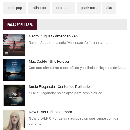
indie pop
latin pop
post-punk
punk rock
ska
POSTS POPULARES
Naomi August - American Zen
Naomi August presenta "American Zen" , una can…
Max Ceddo - She Forever
Con una atmósfera súper cálida y optimista, llega desde Nue…
Sucia Elegancia - Contenido Delicado
"Sucia Elegancia" no es apto para sensibles, co…
New Silver Girl: Blue Room
NEW SILVER GIRL : Es una agrupación que rompe con los
canon…