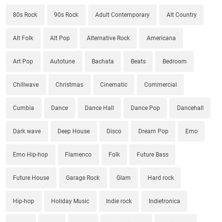
80s Rock
90s Rock
Adult Contemporary
Alt Country
Alt Folk
Alt Pop
Alternative Rock
Americana
Art Pop
Autotune
Bachata
Beats
Bedroom
Chillwave
Christmas
Cinematic
Commercial
Cumbia
Dance
Dance Hall
Dance Pop
Dancehall
Dark wave
Deep House
Disco
Dream Pop
Emo
Emo Hip-hop
Flamenco
Folk
Future Bass
Future House
Garage Rock
Glam
Hard rock
Hip-hop
Holiday Music
Indie rock
Indietronica