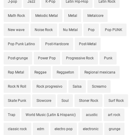
J-pop
Jazz
K-Pop
Latin Hip-Hop
Latin Rock
Math Rock
Melodic Metal
Metal
Metalcore
New wave
Noise Rock
Nu Metal
Pop
Pop PUNK
Pop Punk Latino
Post-Hardcore
Post-Metal
Post-grunge
Power Pop
Progressive Rock
Punk
Rap Metal
Reggae
Reggaeton
Regional mexicana
Rock N Roll
Rock progresivo
Salsa
Screamo
Skate Punk
Slowcore
Soul
Stoner Rock
Surf Rock
Trap
World Music (Latin & Hispanic)
acustic
art rock
classic rock
edm
electro pop
electronic
grunge