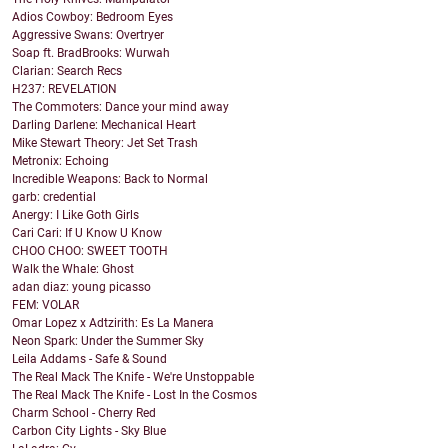
Adios Cowboy: Bedroom Eyes
Aggressive Swans: Overtryer
Soap ft. BradBrooks: Wurwah
Clarian: Search Recs
H237: REVELATION
The Commoters: Dance your mind away
Darling Darlene: Mechanical Heart
Mike Stewart Theory: Jet Set Trash
Metronix: Echoing
Incredible Weapons: Back to Normal
garb: credential
Anergy: I Like Goth Girls
Cari Cari: If U Know U Know
CHOO CHOO: SWEET TOOTH
Walk the Whale: Ghost
adan diaz: young picasso
FEM: VOLAR
Omar Lopez x Adtzirith: Es La Manera
Neon Spark: Under the Summer Sky
Leila Addams - Safe & Sound
The Real Mack The Knife - We're Unstoppable
The Real Mack The Knife - Lost In the Cosmos
Charm School - Cherry Red
Carbon City Lights - Sky Blue