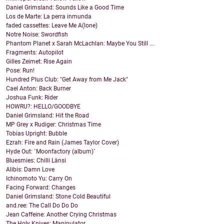
Daniel Grimsland: Sounds Like a Good Time
Los de Marte: La perra inmunda
faded cassettes: Leave Me A(lone)
Notre Noise: Swordfish
Phantom Planet x Sarah McLachlan: Maybe You Still ...
Fragments: Autopilot
Gilles Zeimet: Rise Again
Pose: Run!
Hundred Plus Club: "Get Away from Me Jack"
Cael Anton: Back Burner
Joshua Funk: Rider
HOWRU?: HELLO/GOODBYE
Daniel Grimsland: Hit the Road
MP Grey x Rudiger: Christmas Time
Tobias Upright: Bubble
Ezrah: Fire and Rain (James Taylor Cover)
Hyde Out: ´Moonfactory (album)´
Bluesmies: Chilli Länsi
Alibis: Damn Love
Ichinomoto Yu: Carry On
Facing Forward: Changes
Daniel Grimsland: Stone Cold Beautiful
and.ree: The Call Do Do Do
Jean Caffeine: Another Crying Christmas
The Holy Knives: Manipulator