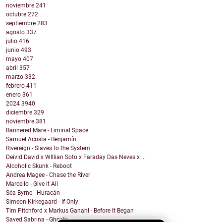
noviembre
241
octubre
272
septiembre
283
agosto
337
julio
416
junio
493
mayo
407
abril
357
marzo
332
febrero
411
enero
361
2024
3940
diciembre
329
noviembre
381
Bannered Mare - Liminal Space
Samuel Acosta - Benjamín
Rivereign - Slaves to the System
Deivid David x WIllian Soto x Faraday Das Neves x ...
Alcoholic Skunk - Reboot
Andrea Magee - Chase the River
Marcello - Give it All
Séa Byrne - Huracán
Simeon Kirkegaard - If Only
Tim Pitchford x Markus Ganahl - Before It Began
Sayed Sabrina - Ghosts