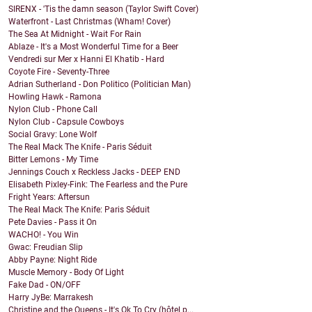
SIRENX - 'Tis the damn season (Taylor Swift Cover)
Waterfront - Last Christmas (Wham! Cover)
The Sea At Midnight - Wait For Rain
Ablaze - It's a Most Wonderful Time for a Beer
Vendredi sur Mer x Hanni El Khatib - Hard
Coyote Fire - Seventy-Three
Adrian Sutherland - Don Politico (Politician Man)
Howling Hawk - Ramona
Nylon Club - Phone Call
Nylon Club - Capsule Cowboys
Social Gravy: Lone Wolf
The Real Mack The Knife - Paris Séduit
Bitter Lemons - My Time
Jennings Couch x Reckless Jacks - DEEP END
Elisabeth Pixley-Fink: The Fearless and the Pure
Fright Years: Aftersun
The Real Mack The Knife: Paris Séduit
Pete Davies - Pass it On
WACHO! - You Win
Gwac: Freudian Slip
Abby Payne: Night Ride
Muscle Memory - Body Of Light
Fake Dad - ON/OFF
Harry JyBe: Marrakesh
Christine and the Queens - It's Ok To Cry (hôtel p...