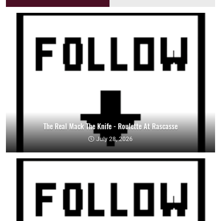
The Real Mack The Knife - Roulette At Rascasse
July 28, 2026