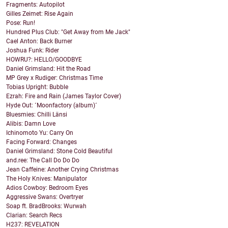
Fragments: Autopilot
Gilles Zeimet: Rise Again
Pose: Run!
Hundred Plus Club: "Get Away from Me Jack"
Cael Anton: Back Burner
Joshua Funk: Rider
HOWRU?: HELLO/GOODBYE
Daniel Grimsland: Hit the Road
MP Grey x Rudiger: Christmas Time
Tobias Upright: Bubble
Ezrah: Fire and Rain (James Taylor Cover)
Hyde Out: ´Moonfactory (album)´
Bluesmies: Chilli Länsi
Alibis: Damn Love
Ichinomoto Yu: Carry On
Facing Forward: Changes
Daniel Grimsland: Stone Cold Beautiful
and.ree: The Call Do Do Do
Jean Caffeine: Another Crying Christmas
The Holy Knives: Manipulator
Adios Cowboy: Bedroom Eyes
Aggressive Swans: Overtryer
Soap ft. BradBrooks: Wurwah
Clarian: Search Recs
H237: REVELATION