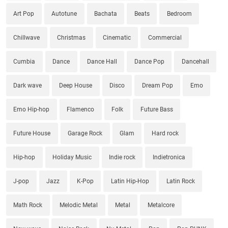
Art Pop
Autotune
Bachata
Beats
Bedroom
Chillwave
Christmas
Cinematic
Commercial
Cumbia
Dance
Dance Hall
Dance Pop
Dancehall
Dark wave
Deep House
Disco
Dream Pop
Emo
Emo Hip-hop
Flamenco
Folk
Future Bass
Future House
Garage Rock
Glam
Hard rock
Hip-hop
Holiday Music
Indie rock
Indietronica
J-pop
Jazz
K-Pop
Latin Hip-Hop
Latin Rock
Math Rock
Melodic Metal
Metal
Metalcore