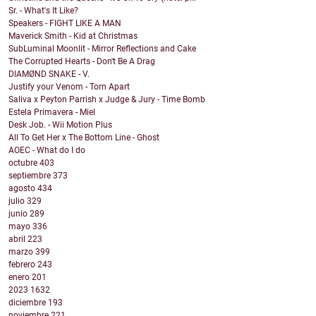
Sr. - What's It Like?
Speakers - FIGHT LIKE A MAN
Maverick Smith - Kid at Christmas
SubLuminal Moonlit - Mirror Reflections and Cake
The Corrupted Hearts - Don't Be A Drag
DIAMØND SNAKE - V.
Justify your Venom - Torn Apart
Saliva x Peyton Parrish x Judge & Jury - Time Bomb
Estela Primavera - Miel
Desk Job. - Wii Motion Plus
All To Get Her x The Bottom Line - Ghost
AOEC - What do I do
octubre
403
septiembre
373
agosto
434
julio
329
junio
289
mayo
336
abril
223
marzo
399
febrero
243
enero
201
2023
1632
diciembre
193
noviembre
221