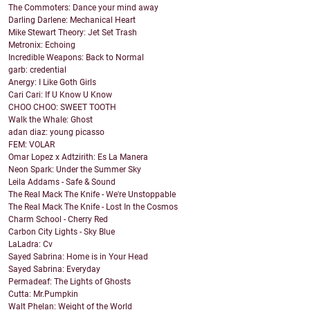
The Commoters: Dance your mind away
Darling Darlene: Mechanical Heart
Mike Stewart Theory: Jet Set Trash
Metronix: Echoing
Incredible Weapons: Back to Normal
garb: credential
Anergy: I Like Goth Girls
Cari Cari: If U Know U Know
CHOO CHOO: SWEET TOOTH
Walk the Whale: Ghost
adan diaz: young picasso
FEM: VOLAR
Omar Lopez x Adtzirith: Es La Manera
Neon Spark: Under the Summer Sky
Leila Addams - Safe & Sound
The Real Mack The Knife - We're Unstoppable
The Real Mack The Knife - Lost In the Cosmos
Charm School - Cherry Red
Carbon City Lights - Sky Blue
LaLadra: Cv
Sayed Sabrina: Home is in Your Head
Sayed Sabrina: Everyday
Permadeaf: The Lights of Ghosts
Cutta: Mr.Pumpkin
Walt Phelan: Weight of the World