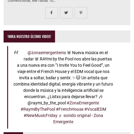
convencional, Me faltas Tú…
!MIRA NUESTRO ÚLTIMO VIDEO!
@zonaemergentemx
🚨 Nueva música en el
radar 🚨 RAYmi by the Pool nos abre las puertas
a una nueva era con “I Invite You to Feel Good”, un
viaje entre el French House y el EDM vocal que nos
invita a soltar, bailar y sentir. ✨🐱 Un artista que
combina identidad digital, energía vibrante y un futuro
donde la música y la inteligencia artificial se
encuentran. ¿Listxs para dejarse llevar? 🎶
@raymi_by_the_pool
#ZonaEmergente
#RaymiByThePool
#FrenchHouse
#VocalEDM
#NewMusicFriday
♬ sonido original - Zona
Emergente