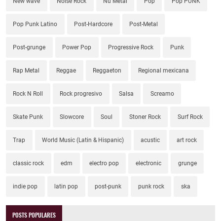
New wave
Noise Rock
Nu Metal
Pop
Pop PUNK
Pop Punk Latino
Post-Hardcore
Post-Metal
Post-grunge
Power Pop
Progressive Rock
Punk
Rap Metal
Reggae
Reggaeton
Regional mexicana
Rock N Roll
Rock progresivo
Salsa
Screamo
Skate Punk
Slowcore
Soul
Stoner Rock
Surf Rock
Trap
World Music (Latin & Hispanic)
acustic
art rock
classic rock
edm
electro pop
electronic
grunge
indie pop
latin pop
post-punk
punk rock
ska
POSTS POPULARES