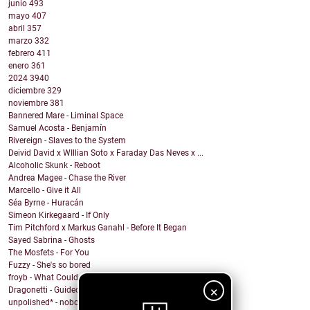
junio
493
mayo
407
abril
357
marzo
332
febrero
411
enero
361
2024
3940
diciembre
329
noviembre
381
Bannered Mare - Liminal Space
Samuel Acosta - Benjamín
Rivereign - Slaves to the System
Deivid David x WIllian Soto x Faraday Das Neves x ...
Alcoholic Skunk - Reboot
Andrea Magee - Chase the River
Marcello - Give it All
Séa Byrne - Huracán
Simeon Kirkegaard - If Only
Tim Pitchford x Markus Ganahl - Before It Began
Sayed Sabrina - Ghosts
The Mosfets - For You
Fuzzy - She's so bored
froyb - What Could I Do To Deserve You?
×
Dragonetti - Guided by Stars
unpolished* - nobody knows