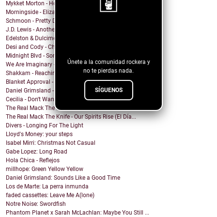
Mykket Morton - Home
Morningside - Elizabeth
Schmoon - Pretty Darn Pretty
J.D. Lewis - Another Life
¡Sigue nuestro
Edelston & Dulcimer - Call Me (Blondie Cover)
blog!
Desi and Cody - Chanticleer
Midnight Blvd - Some other day
Únete a la comunidad rockera y
We Are Imaginary - Pinkish Hue
no te pierdas nada.
Shakkam - Reaching the Skies
Blanket Approval - Hot Sweaty Summer
SÍGUENOS
Daniel Grimsland - Rock & Roll Christmas (George T...
Cecilia - Don't Wanna Cry
The Real Mack The Knife - Club Sevilla
The Real Mack The Knife - Our Spirits Rise (El Día...
Divers - Longing For The Light
Lloyd's Money: your steps
Isabel Mirri: Christmas Not Casual
Gabe Lopez: Long Road
Hola Chica - Reflejos
millhope: Green Yellow Yellow
Daniel Grimsland: Sounds Like a Good Time
Los de Marte: La perra inmunda
faded cassettes: Leave Me A(lone)
Notre Noise: Swordfish
Phantom Planet x Sarah McLachlan: Maybe You Still ...