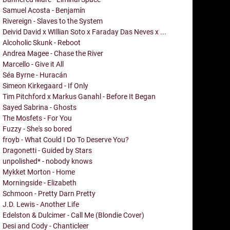
Samuel Acosta - Benjamín
Rivereign - Slaves to the System
Deivid David x WIllian Soto x Faraday Das Neves x ...
Alcoholic Skunk - Reboot
Andrea Magee - Chase the River
Marcello - Give it All
Séa Byrne - Huracán
Simeon Kirkegaard - If Only
Tim Pitchford x Markus Ganahl - Before It Began
Sayed Sabrina - Ghosts
The Mosfets - For You
Fuzzy - She's so bored
froyb - What Could I Do To Deserve You?
Dragonetti - Guided by Stars
unpolished* - nobody knows
Mykket Morton - Home
Morningside - Elizabeth
Schmoon - Pretty Darn Pretty
J.D. Lewis - Another Life
Edelston & Dulcimer - Call Me (Blondie Cover)
Desi and Cody - Chanticleer