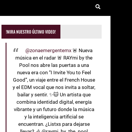
!MIRA NUESTRO ÚLTIMO VIDEO!
@zonaemergentemx
🚨 Nueva
música en el radar 🚨 RAYmi by the
Pool nos abre las puertas a una
nueva era con “I Invite You to Feel
Good”, un viaje entre el French House
y el EDM vocal que nos invita a soltar,
bailar y sentir. ✨🐱 Un artista que
combina identidad digital, energía
vibrante y un futuro donde la música
y la inteligencia artificial se
encuentran. ¿Listxs para dejarse
llevar? 🎶 @raymi_by_the_pool