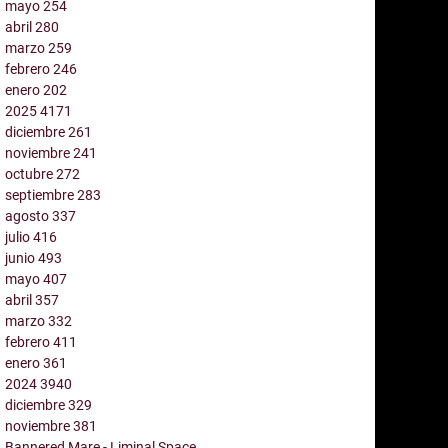
mayo
254
abril
280
marzo
259
febrero
246
enero
202
2025
4171
diciembre
261
noviembre
241
octubre
272
septiembre
283
agosto
337
julio
416
junio
493
mayo
407
abril
357
marzo
332
febrero
411
enero
361
2024
3940
diciembre
329
noviembre
381
Bannered Mare - Liminal Space