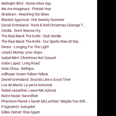
Midnight Blvd - Some other day
We Are Imaginary - Pinkish Hue
Shakkam - Reaching the Skies
Blanket Approval - Hot Sweaty Summer
Daniel Grimsland - Rock & Roll Christmas (George T...
Cecilia - Don't Wanna Cry
The Real Mack The Knife - Club Sevilla
The Real Mack The Knife - Our Spirits Rise (El Día...
Divers - Longing For The Light
Lloyd's Money: your steps
Isabel Mirri: Christmas Not Casual
Gabe Lopez: Long Road
Hola Chica - Reflejos
millhope: Green Yellow Yellow
Daniel Grimsland: Sounds Like a Good Time
Los de Marte: La perra inmunda
faded cassettes: Leave Me A(lone)
Notre Noise: Swordfish
Phantom Planet x Sarah McLachlan: Maybe You Still ...
Fragments: Autopilot
Gilles Zeimet: Rise Again