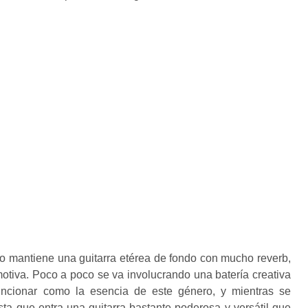
o mantiene una guitarra etérea de fondo con mucho reverb,
tiva. Poco a poco se va involucrando una batería creativa
uncionar como la esencia de este género, y mientras se
ta que entra una guitarra bastante poderosa y versátil que