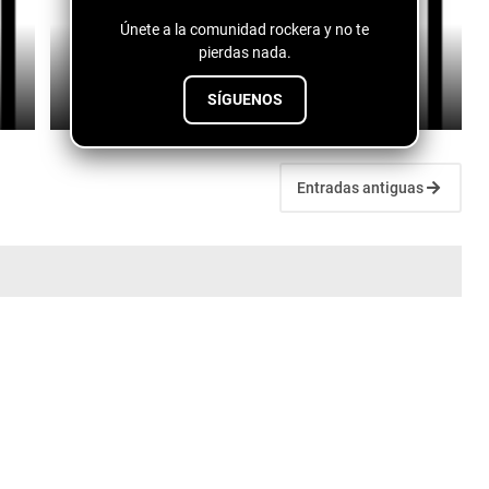
Únete a la comunidad rockera y no te
pierdas nada.
Fuentes de vida - conspiranoico
July 28, 2026
SÍGUENOS
Entradas antiguas