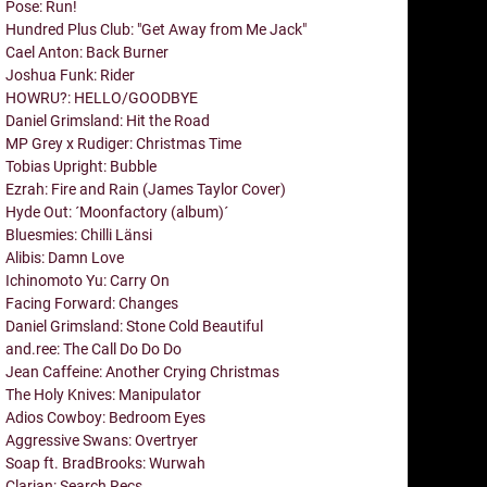
Pose: Run!
Hundred Plus Club: "Get Away from Me Jack"
Cael Anton: Back Burner
Joshua Funk: Rider
HOWRU?: HELLO/GOODBYE
Daniel Grimsland: Hit the Road
MP Grey x Rudiger: Christmas Time
Tobias Upright: Bubble
Ezrah: Fire and Rain (James Taylor Cover)
Hyde Out: ´Moonfactory (album)´
Bluesmies: Chilli Länsi
Alibis: Damn Love
Ichinomoto Yu: Carry On
Facing Forward: Changes
Daniel Grimsland: Stone Cold Beautiful
and.ree: The Call Do Do Do
Jean Caffeine: Another Crying Christmas
The Holy Knives: Manipulator
Adios Cowboy: Bedroom Eyes
Aggressive Swans: Overtryer
Soap ft. BradBrooks: Wurwah
Clarian: Search Recs