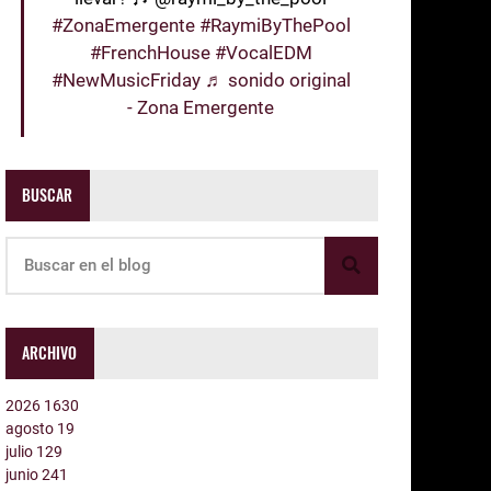
#ZonaEmergente
#RaymiByThePool
#FrenchHouse
#VocalEDM
#NewMusicFriday
♬ sonido original
- Zona Emergente
BUSCAR
ARCHIVO
2026
1630
agosto
19
julio
129
junio
241