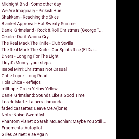
Midnight Blvd - Some other day
We Are Imaginary - Pinkish Hue
Shakkam - Reaching the Skies
Blanket Approval - Hot Sweaty Summer
Daniel Grimsland - Rock & Roll Christmas (George T...
Cecilia - Don't Wanna Cry
The Real Mack The Knife - Club Sevilla
The Real Mack The Knife - Our Spirits Rise (El Día...
Divers - Longing For The Light
Lloyd's Money: your steps
Isabel Mirri: Christmas Not Casual
Gabe Lopez: Long Road
Hola Chica - Reflejos
millhope: Green Yellow Yellow
Daniel Grimsland: Sounds Like a Good Time
Los de Marte: La perra inmunda
faded cassettes: Leave Me A(lone)
Notre Noise: Swordfish
Phantom Planet x Sarah McLachlan: Maybe You Still ...
Fragments: Autopilot
Gilles Zeimet: Rise Again