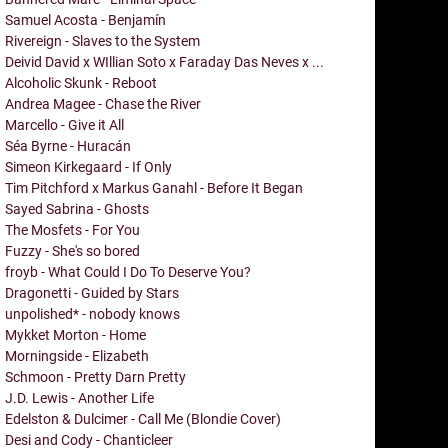
Samuel Acosta - Benjamín
Rivereign - Slaves to the System
Deivid David x WIllian Soto x Faraday Das Neves x ...
Alcoholic Skunk - Reboot
Andrea Magee - Chase the River
Marcello - Give it All
Séa Byrne - Huracán
Simeon Kirkegaard - If Only
Tim Pitchford x Markus Ganahl - Before It Began
Sayed Sabrina - Ghosts
The Mosfets - For You
Fuzzy - She's so bored
froyb - What Could I Do To Deserve You?
Dragonetti - Guided by Stars
unpolished* - nobody knows
Mykket Morton - Home
Morningside - Elizabeth
Schmoon - Pretty Darn Pretty
J.D. Lewis - Another Life
Edelston & Dulcimer - Call Me (Blondie Cover)
Desi and Cody - Chanticleer