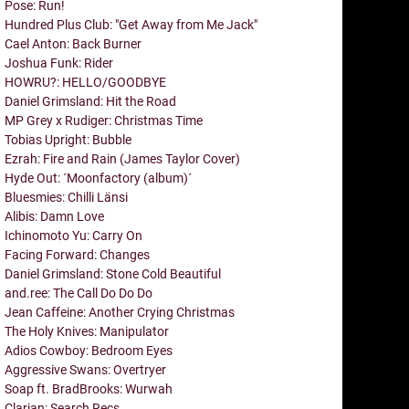
Pose: Run!
Hundred Plus Club: "Get Away from Me Jack"
Cael Anton: Back Burner
Joshua Funk: Rider
HOWRU?: HELLO/GOODBYE
Daniel Grimsland: Hit the Road
MP Grey x Rudiger: Christmas Time
Tobias Upright: Bubble
Ezrah: Fire and Rain (James Taylor Cover)
Hyde Out: ´Moonfactory (album)´
Bluesmies: Chilli Länsi
Alibis: Damn Love
Ichinomoto Yu: Carry On
Facing Forward: Changes
Daniel Grimsland: Stone Cold Beautiful
and.ree: The Call Do Do Do
Jean Caffeine: Another Crying Christmas
The Holy Knives: Manipulator
Adios Cowboy: Bedroom Eyes
Aggressive Swans: Overtryer
Soap ft. BradBrooks: Wurwah
Clarian: Search Recs