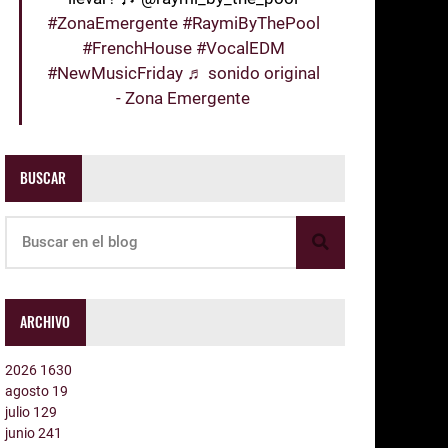
#ZonaEmergente
#RaymiByThePool
#FrenchHouse
#VocalEDM
#NewMusicFriday
♬ sonido original
- Zona Emergente
BUSCAR
ARCHIVO
2026
1630
agosto
19
julio
129
junio
241