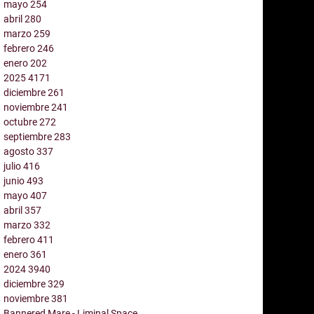
mayo
254
abril
280
marzo
259
febrero
246
enero
202
2025
4171
diciembre
261
noviembre
241
octubre
272
septiembre
283
agosto
337
julio
416
junio
493
mayo
407
abril
357
marzo
332
febrero
411
enero
361
2024
3940
diciembre
329
noviembre
381
Bannered Mare - Liminal Space