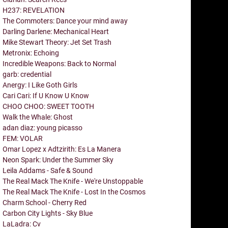
H237: REVELATION
The Commoters: Dance your mind away
Darling Darlene: Mechanical Heart
Mike Stewart Theory: Jet Set Trash
Metronix: Echoing
Incredible Weapons: Back to Normal
garb: credential
Anergy: I Like Goth Girls
Cari Cari: If U Know U Know
CHOO CHOO: SWEET TOOTH
Walk the Whale: Ghost
adan diaz: young picasso
FEM: VOLAR
Omar Lopez x Adtzirith: Es La Manera
Neon Spark: Under the Summer Sky
Leila Addams - Safe & Sound
The Real Mack The Knife - We're Unstoppable
The Real Mack The Knife - Lost In the Cosmos
Charm School - Cherry Red
Carbon City Lights - Sky Blue
LaLadra: Cv