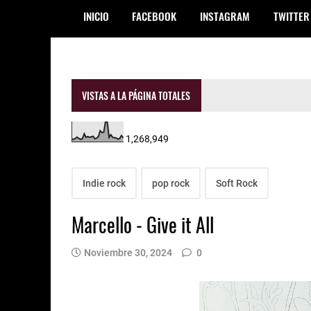
INICIO
FACEBOOK
INSTAGRAM
TWITTER
VISTAS A LA PÁGINA TOTALES
1,268,949
Indie rock
pop rock
Soft Rock
Marcello - Give it All
Noviembre 30, 2024
0