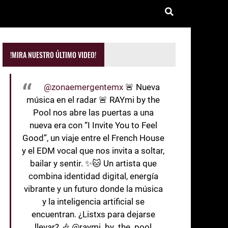
!MIRA NUESTRO ÚLTIMO VIDEO!
@zonaemergentemx
🚨 Nueva
música en el radar 🚨 RAYmi by the
Pool nos abre las puertas a una
nueva era con “I Invite You to Feel
Good”, un viaje entre el French House
y el EDM vocal que nos invita a soltar,
bailar y sentir. ✨🐱 Un artista que
combina identidad digital, energía
vibrante y un futuro donde la música
y la inteligencia artificial se
encuentran. ¿Listxs para dejarse
llevar? 🎶 @raymi_by_the_pool