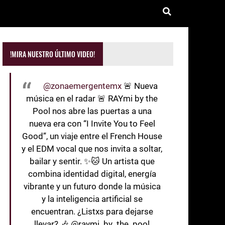
!MIRA NUESTRO ÚLTIMO VIDEO!
@zonaemergentemx
🚨 Nueva
música en el radar 🚨 RAYmi by the
Pool nos abre las puertas a una
nueva era con “I Invite You to Feel
Good”, un viaje entre el French House
y el EDM vocal que nos invita a soltar,
bailar y sentir. ✨🐱 Un artista que
combina identidad digital, energía
vibrante y un futuro donde la música
y la inteligencia artificial se
encuentran. ¿Listxs para dejarse
llevar? 🎶 @raymi_by_the_pool