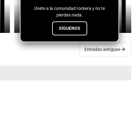
Únete a la comunidad rockera y no te
Logan Lynn - The Cocaine Scene
pierdas nada.
July 10, 2026
SÍGUENOS
Entradas antiguas