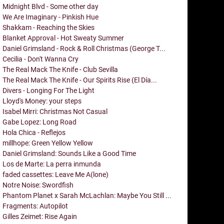
Midnight Blvd - Some other day
We Are Imaginary - Pinkish Hue
Shakkam - Reaching the Skies
Blanket Approval - Hot Sweaty Summer
Daniel Grimsland - Rock & Roll Christmas (George T...
Cecilia - Don't Wanna Cry
The Real Mack The Knife - Club Sevilla
The Real Mack The Knife - Our Spirits Rise (El Día...
Divers - Longing For The Light
Lloyd's Money: your steps
Isabel Mirri: Christmas Not Casual
Gabe Lopez: Long Road
Hola Chica - Reflejos
millhope: Green Yellow Yellow
Daniel Grimsland: Sounds Like a Good Time
Los de Marte: La perra inmunda
faded cassettes: Leave Me A(lone)
Notre Noise: Swordfish
Phantom Planet x Sarah McLachlan: Maybe You Still ...
Fragments: Autopilot
Gilles Zeimet: Rise Again