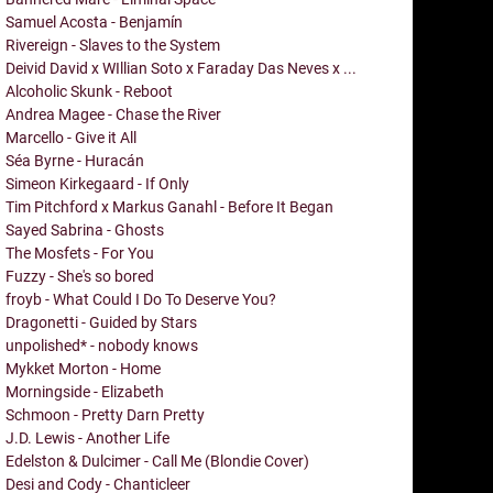
Samuel Acosta - Benjamín
Rivereign - Slaves to the System
Deivid David x WIllian Soto x Faraday Das Neves x ...
Alcoholic Skunk - Reboot
Andrea Magee - Chase the River
Marcello - Give it All
Séa Byrne - Huracán
Simeon Kirkegaard - If Only
Tim Pitchford x Markus Ganahl - Before It Began
Sayed Sabrina - Ghosts
The Mosfets - For You
Fuzzy - She's so bored
froyb - What Could I Do To Deserve You?
Dragonetti - Guided by Stars
unpolished* - nobody knows
Mykket Morton - Home
Morningside - Elizabeth
Schmoon - Pretty Darn Pretty
J.D. Lewis - Another Life
Edelston & Dulcimer - Call Me (Blondie Cover)
Desi and Cody - Chanticleer