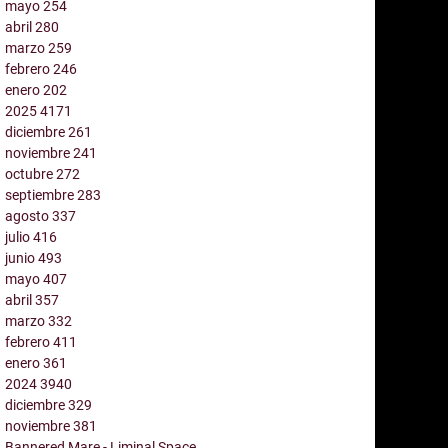
mayo
254
abril
280
marzo
259
febrero
246
enero
202
2025
4171
diciembre
261
noviembre
241
octubre
272
septiembre
283
agosto
337
julio
416
junio
493
mayo
407
abril
357
marzo
332
febrero
411
enero
361
2024
3940
diciembre
329
noviembre
381
Bannered Mare - Liminal Space