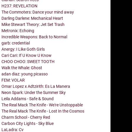
H237: REVELATION
The Commoters: Dance your mind away
Darling Darlene: Mechanical Heart
Mike Stewart Theory: Jet Set Trash
Metronix: Echoing
Incredible Weapons: Back to Normal
garb: credential
Anergy: I Like Goth Girls
Cari Cari: If U Know U Know
CHOO CHOO: SWEET TOOTH
Walk the Whale: Ghost
adan diaz: young picasso
FEM: VOLAR
Omar Lopez x Adtzirith: Es La Manera
Neon Spark: Under the Summer Sky
Leila Addams - Safe & Sound
The Real Mack The Knife - We're Unstoppable
The Real Mack The Knife - Lost In the Cosmos
Charm School - Cherry Red
Carbon City Lights - Sky Blue
LaLadra: Cv