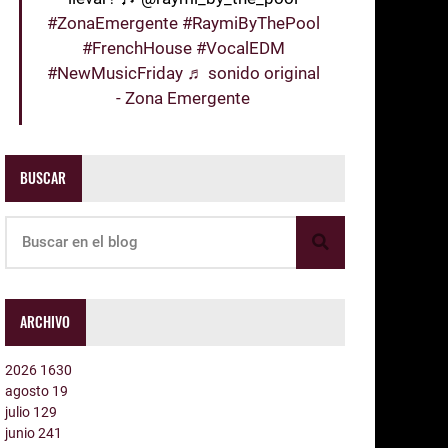
#ZonaEmergente
#RaymiByThePool
#FrenchHouse
#VocalEDM
#NewMusicFriday
♬ sonido original
- Zona Emergente
BUSCAR
ARCHIVO
2026
1630
agosto
19
julio
129
junio
241