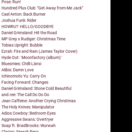
Pose: Run!
Hundred Plus Club: "Get Away from Me Jack"
Cael Anton: Back Burner
Joshua Funk: Rider
HOWRU?: HELLO/GOODBYE
Daniel Grimsland: Hit the Road
MP Grey x Rudiger: Christmas Time
Tobias Upright: Bubble
Ezrah: Fire and Rain (James Taylor Cover)
Hyde Out: ´Moonfactory (album)´
Bluesmies: Chilli Länsi
Alibis: Damn Love
Ichinomoto Yu: Carry On
Facing Forward: Changes
Daniel Grimsland: Stone Cold Beautiful
and.ree: The Call Do Do Do
Jean Caffeine: Another Crying Christmas
The Holy Knives: Manipulator
Adios Cowboy: Bedroom Eyes
Aggressive Swans: Overtryer
Soap ft. BradBrooks: Wurwah
Clarian: Search Recs