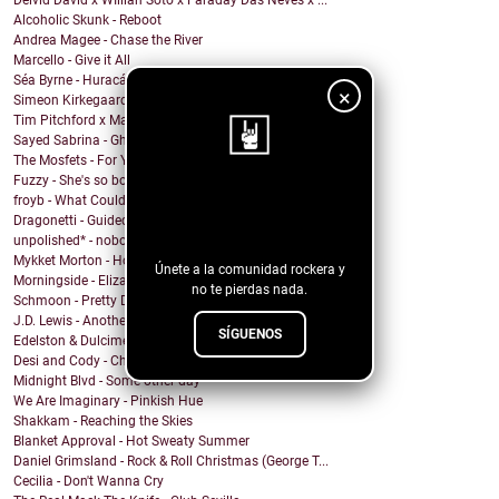
Deivid David x WIllian Soto x Faraday Das Neves x ...
Alcoholic Skunk - Reboot
Andrea Magee - Chase the River
Marcello - Give it All
Séa Byrne - Huracán
×
Simeon Kirkegaard - If Only
Tim Pitchford x Markus Ganahl - Before It Began
Sayed Sabrina - Ghosts
The Mosfets - For You
Fuzzy - She's so bored
¡Sigue nuestro
froyb - What Could I Do To Deserve You?
Dragonetti - Guided by Stars
blog!
unpolished* - nobody knows
Mykket Morton - Home
Únete a la comunidad rockera y
Morningside - Elizabeth
no te pierdas nada.
Schmoon - Pretty Darn Pretty
J.D. Lewis - Another Life
SÍGUENOS
Edelston & Dulcimer - Call Me (Blondie Cover)
Desi and Cody - Chanticleer
Midnight Blvd - Some other day
We Are Imaginary - Pinkish Hue
Shakkam - Reaching the Skies
Blanket Approval - Hot Sweaty Summer
Daniel Grimsland - Rock & Roll Christmas (George T...
Cecilia - Don't Wanna Cry