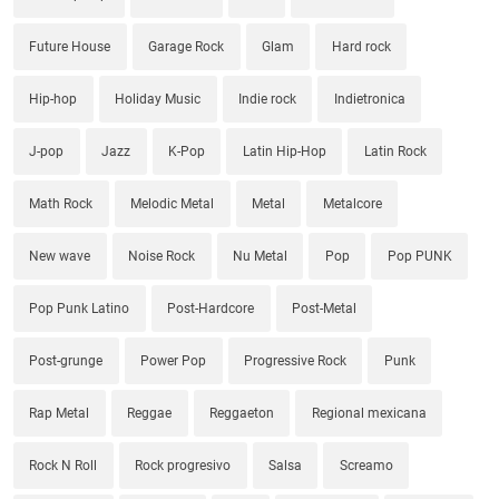
Future House
Garage Rock
Glam
Hard rock
Hip-hop
Holiday Music
Indie rock
Indietronica
J-pop
Jazz
K-Pop
Latin Hip-Hop
Latin Rock
Math Rock
Melodic Metal
Metal
Metalcore
New wave
Noise Rock
Nu Metal
Pop
Pop PUNK
Pop Punk Latino
Post-Hardcore
Post-Metal
Post-grunge
Power Pop
Progressive Rock
Punk
Rap Metal
Reggae
Reggaeton
Regional mexicana
Rock N Roll
Rock progresivo
Salsa
Screamo