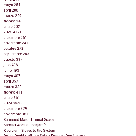
mayo
254
abril
280
marzo
259
febrero
246
enero
202
2025
4171
diciembre
261
noviembre
241
octubre
272
septiembre
283
agosto
337
julio
416
junio
493
mayo
407
abril
357
marzo
332
febrero
411
enero
361
2024
3940
diciembre
329
noviembre
381
Bannered Mare - Liminal Space
Samuel Acosta - Benjamín
Rivereign - Slaves to the System