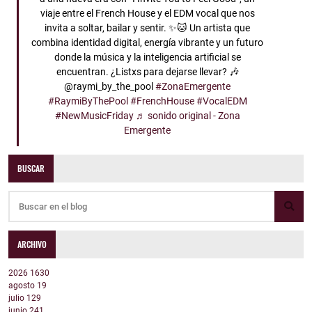
viaje entre el French House y el EDM vocal que nos
invita a soltar, bailar y sentir. ✨🐱 Un artista que
combina identidad digital, energía vibrante y un futuro
donde la música y la inteligencia artificial se
encuentran. ¿Listxs para dejarse llevar? 🎶
@raymi_by_the_pool
#ZonaEmergente
#RaymiByThePool
#FrenchHouse
#VocalEDM
#NewMusicFriday
♬ sonido original - Zona
Emergente
BUSCAR
ARCHIVO
2026
1630
agosto
19
julio
129
junio
241