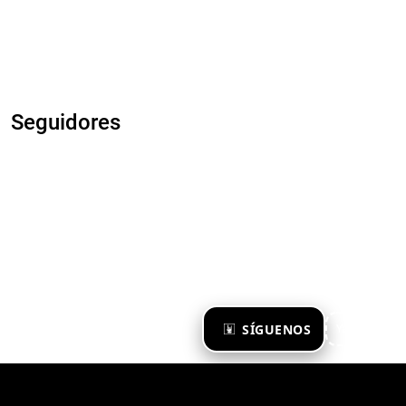
Seguidores
×
SÍGUENOS
Ya te sigo