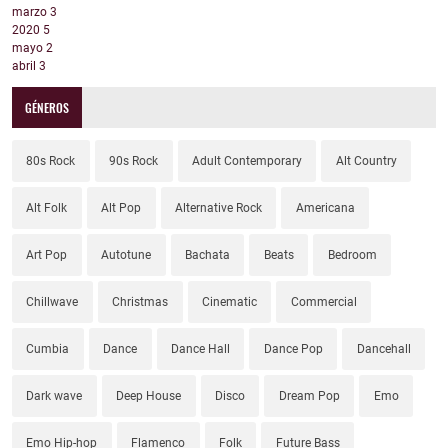
marzo
3
2020
5
mayo
2
abril
3
GÉNEROS
80s Rock
90s Rock
Adult Contemporary
Alt Country
Alt Folk
Alt Pop
Alternative Rock
Americana
Art Pop
Autotune
Bachata
Beats
Bedroom
Chillwave
Christmas
Cinematic
Commercial
Cumbia
Dance
Dance Hall
Dance Pop
Dancehall
Dark wave
Deep House
Disco
Dream Pop
Emo
Emo Hip-hop
Flamenco
Folk
Future Bass