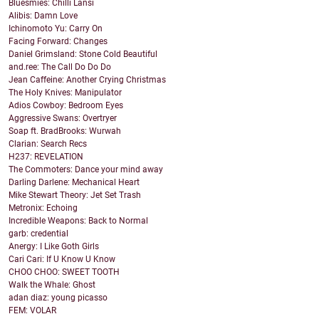
Bluesmies: Chilli Länsi
Alibis: Damn Love
Ichinomoto Yu: Carry On
Facing Forward: Changes
Daniel Grimsland: Stone Cold Beautiful
and.ree: The Call Do Do Do
Jean Caffeine: Another Crying Christmas
The Holy Knives: Manipulator
Adios Cowboy: Bedroom Eyes
Aggressive Swans: Overtryer
Soap ft. BradBrooks: Wurwah
Clarian: Search Recs
H237: REVELATION
The Commoters: Dance your mind away
Darling Darlene: Mechanical Heart
Mike Stewart Theory: Jet Set Trash
Metronix: Echoing
Incredible Weapons: Back to Normal
garb: credential
Anergy: I Like Goth Girls
Cari Cari: If U Know U Know
CHOO CHOO: SWEET TOOTH
Walk the Whale: Ghost
adan diaz: young picasso
FEM: VOLAR