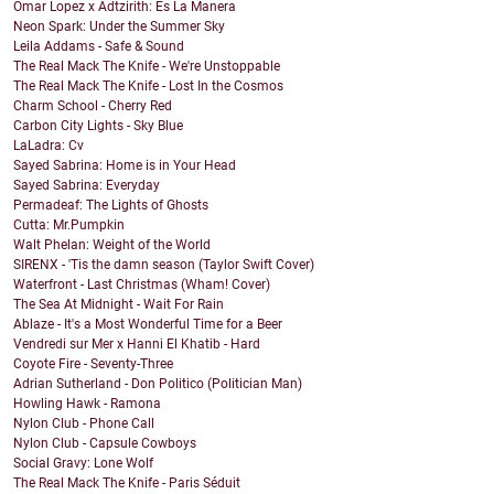
Omar Lopez x Adtzirith: Es La Manera
Neon Spark: Under the Summer Sky
Leila Addams - Safe & Sound
The Real Mack The Knife - We're Unstoppable
The Real Mack The Knife - Lost In the Cosmos
Charm School - Cherry Red
Carbon City Lights - Sky Blue
LaLadra: Cv
Sayed Sabrina: Home is in Your Head
Sayed Sabrina: Everyday
Permadeaf: The Lights of Ghosts
Cutta: Mr.Pumpkin
Walt Phelan: Weight of the World
SIRENX - 'Tis the damn season (Taylor Swift Cover)
Waterfront - Last Christmas (Wham! Cover)
The Sea At Midnight - Wait For Rain
Ablaze - It's a Most Wonderful Time for a Beer
Vendredi sur Mer x Hanni El Khatib - Hard
Coyote Fire - Seventy-Three
Adrian Sutherland - Don Politico (Politician Man)
Howling Hawk - Ramona
Nylon Club - Phone Call
Nylon Club - Capsule Cowboys
Social Gravy: Lone Wolf
The Real Mack The Knife - Paris Séduit