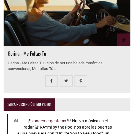
Gerina - Me Faltas Tu
Gerina - Me Faltas Tu Lejos de ser una balada romántica
convencional, Me faltas Tú…
!MIRA NUESTRO ÚLTIMO VIDEO!
@zonaemergentemx
🚨 Nueva música en el
radar 🚨 RAYmi by the Pool nos abre las puertas
a una nueva era con “I Invite You to Feel Good”, un