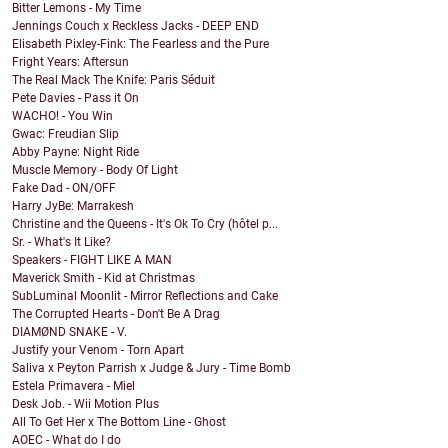
Bitter Lemons - My Time
Jennings Couch x Reckless Jacks - DEEP END
Elisabeth Pixley-Fink: The Fearless and the Pure
Fright Years: Aftersun
The Real Mack The Knife: Paris Séduit
Pete Davies - Pass it On
WACHO! - You Win
Gwac: Freudian Slip
Abby Payne: Night Ride
Muscle Memory - Body Of Light
Fake Dad - ON/OFF
Harry JyBe: Marrakesh
Christine and the Queens - It's Ok To Cry (hôtel p...
Sr. - What's It Like?
Speakers - FIGHT LIKE A MAN
Maverick Smith - Kid at Christmas
SubLuminal Moonlit - Mirror Reflections and Cake
The Corrupted Hearts - Don't Be A Drag
DIAMØND SNAKE - V.
Justify your Venom - Torn Apart
Saliva x Peyton Parrish x Judge & Jury - Time Bomb
Estela Primavera - Miel
Desk Job. - Wii Motion Plus
All To Get Her x The Bottom Line - Ghost
AOEC - What do I do