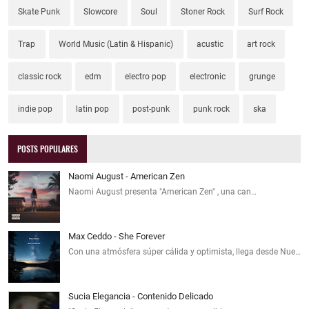
Skate Punk
Slowcore
Soul
Stoner Rock
Surf Rock
Trap
World Music (Latin & Hispanic)
acustic
art rock
classic rock
edm
electro pop
electronic
grunge
indie pop
latin pop
post-punk
punk rock
ska
POSTS POPULARES
Naomi August - American Zen
Naomi August presenta "American Zen" , una can…
Max Ceddo - She Forever
Con una atmósfera súper cálida y optimista, llega desde Nue…
Sucia Elegancia - Contenido Delicado