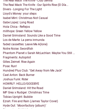
The Real Mack The Knife - Club Sevilla
The Real Mack The Knife - Our Spirits Rise (El Día...
Divers - Longing For The Light
Lloyd's Money: your steps
Isabel Mirri: Christmas Not Casual
Gabe Lopez: Long Road
Hola Chica - Reflejos
millhope: Green Yellow Yellow
Daniel Grimsland: Sounds Like a Good Time
Los de Marte: La perra inmunda
faded cassettes: Leave Me A(lone)
Notre Noise: Swordfish
Phantom Planet x Sarah McLachlan: Maybe You Still ...
Fragments: Autopilot
Gilles Zeimet: Rise Again
Pose: Run!
Hundred Plus Club: "Get Away from Me Jack"
Cael Anton: Back Burner
Joshua Funk: Rider
HOWRU?: HELLO/GOODBYE
Daniel Grimsland: Hit the Road
MP Grey x Rudiger: Christmas Time
Tobias Upright: Bubble
Ezrah: Fire and Rain (James Taylor Cover)
Hyde Out: ´Moonfactory (album)´