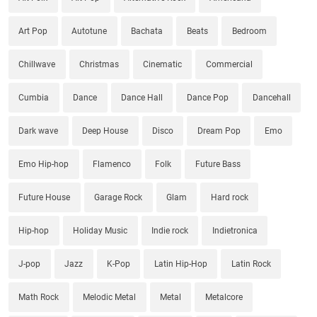
Art Pop
Autotune
Bachata
Beats
Bedroom
Chillwave
Christmas
Cinematic
Commercial
Cumbia
Dance
Dance Hall
Dance Pop
Dancehall
Dark wave
Deep House
Disco
Dream Pop
Emo
Emo Hip-hop
Flamenco
Folk
Future Bass
Future House
Garage Rock
Glam
Hard rock
Hip-hop
Holiday Music
Indie rock
Indietronica
J-pop
Jazz
K-Pop
Latin Hip-Hop
Latin Rock
Math Rock
Melodic Metal
Metal
Metalcore