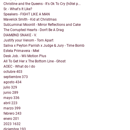
Christine and the Queens - It's Ok To Cry (hôtel p...
Sr. - What's It Like?
Speakers - FIGHT LIKE A MAN
Maverick Smith - Kid at Christmas
SubLuminal Moonlit - Mirror Reflections and Cake
The Corrupted Hearts - Don't Be A Drag
DIAMØND SNAKE - V.
Justify your Venom - Torn Apart
Saliva x Peyton Parrish x Judge & Jury - Time Bomb
Estela Primavera - Miel
Desk Job. - Wii Motion Plus
All To Get Her x The Bottom Line - Ghost
AOEC - What do I do
octubre
403
septiembre
373
agosto
434
julio
329
junio
289
mayo
336
abril
223
marzo
399
febrero
243
enero
201
2023
1632
diciembre
193