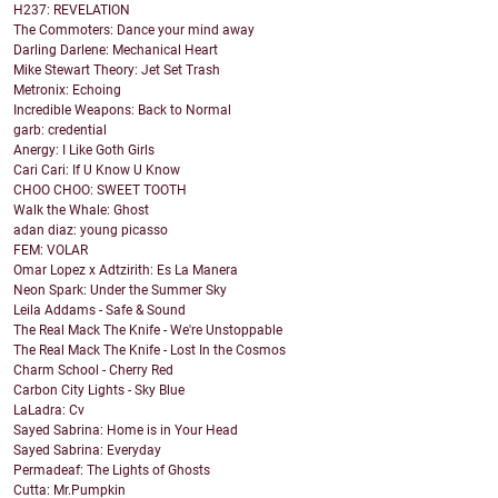
H237: REVELATION
The Commoters: Dance your mind away
Darling Darlene: Mechanical Heart
Mike Stewart Theory: Jet Set Trash
Metronix: Echoing
Incredible Weapons: Back to Normal
garb: credential
Anergy: I Like Goth Girls
Cari Cari: If U Know U Know
CHOO CHOO: SWEET TOOTH
Walk the Whale: Ghost
adan diaz: young picasso
FEM: VOLAR
Omar Lopez x Adtzirith: Es La Manera
Neon Spark: Under the Summer Sky
Leila Addams - Safe & Sound
The Real Mack The Knife - We're Unstoppable
The Real Mack The Knife - Lost In the Cosmos
Charm School - Cherry Red
Carbon City Lights - Sky Blue
LaLadra: Cv
Sayed Sabrina: Home is in Your Head
Sayed Sabrina: Everyday
Permadeaf: The Lights of Ghosts
Cutta: Mr.Pumpkin