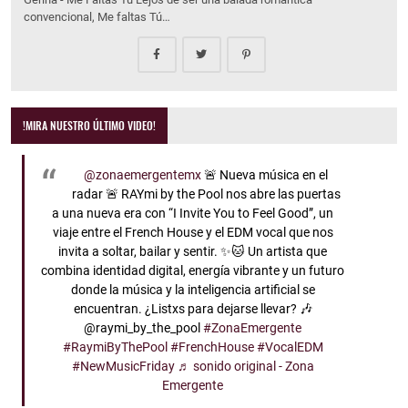
convencional, Me faltas Tú…
!MIRA NUESTRO ÚLTIMO VIDEO!
@zonaemergentemx
🚨 Nueva música en el
radar 🚨 RAYmi by the Pool nos abre las puertas
a una nueva era con “I Invite You to Feel Good”, un
viaje entre el French House y el EDM vocal que nos
invita a soltar, bailar y sentir. ✨🐱 Un artista que
combina identidad digital, energía vibrante y un futuro
donde la música y la inteligencia artificial se
encuentran. ¿Listxs para dejarse llevar? 🎶
@raymi_by_the_pool
#ZonaEmergente
#RaymiByThePool
#FrenchHouse
#VocalEDM
#NewMusicFriday
♬ sonido original - Zona
Emergente