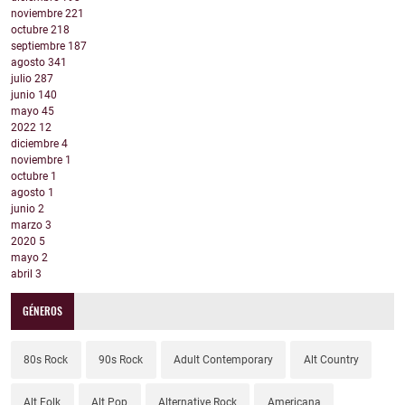
noviembre
221
octubre
218
septiembre
187
agosto
341
julio
287
junio
140
mayo
45
2022
12
diciembre
4
noviembre
1
octubre
1
agosto
1
junio
2
marzo
3
2020
5
mayo
2
abril
3
GÉNEROS
80s Rock
90s Rock
Adult Contemporary
Alt Country
Alt Folk
Alt Pop
Alternative Rock
Americana