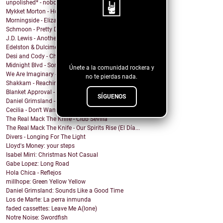
unpolished* - nobody knows
Mykket Morton - Home
Morningside - Elizabeth
Schmoon - Pretty Darn Pretty
¡Sigue nuestro
J.D. Lewis - Another Life
Edelston & Dulcimer - Call Me (Blondie Cover)
blog!
Desi and Cody - Chanticleer
Midnight Blvd - Some other day
Únete a la comunidad rockera y
We Are Imaginary - Pinkish Hue
no te pierdas nada.
Shakkam - Reaching the Skies
Blanket Approval - Hot Sweaty Summer
SÍGUENOS
Daniel Grimsland - Rock & Roll Christmas (George T...
Cecilia - Don't Wanna Cry
The Real Mack The Knife - Club Sevilla
The Real Mack The Knife - Our Spirits Rise (El Día...
Divers - Longing For The Light
Lloyd's Money: your steps
Isabel Mirri: Christmas Not Casual
Gabe Lopez: Long Road
Hola Chica - Reflejos
millhope: Green Yellow Yellow
Daniel Grimsland: Sounds Like a Good Time
Los de Marte: La perra inmunda
faded cassettes: Leave Me A(lone)
Notre Noise: Swordfish