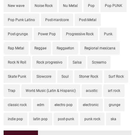
New wave
Noise Rock
Nu Metal
Pop
Pop PUNK
Pop Punk Latino
Post-Hardcore
Post-Metal
Post-grunge
Power Pop
Progressive Rock
Punk
Rap Metal
Reggae
Reggaeton
Regional mexicana
Rock N Roll
Rock progresivo
Salsa
Screamo
Skate Punk
Slowcore
Soul
Stoner Rock
Surf Rock
Trap
World Music (Latin & Hispanic)
acustic
art rock
classic rock
edm
electro pop
electronic
grunge
indie pop
latin pop
post-punk
punk rock
ska