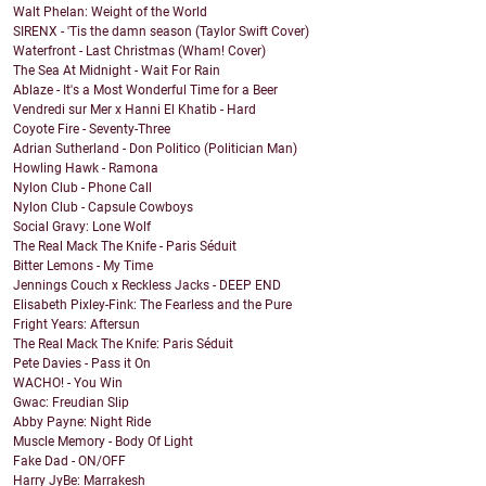
Walt Phelan: Weight of the World
SIRENX - 'Tis the damn season (Taylor Swift Cover)
Waterfront - Last Christmas (Wham! Cover)
The Sea At Midnight - Wait For Rain
Ablaze - It's a Most Wonderful Time for a Beer
Vendredi sur Mer x Hanni El Khatib - Hard
Coyote Fire - Seventy-Three
Adrian Sutherland - Don Politico (Politician Man)
Howling Hawk - Ramona
Nylon Club - Phone Call
Nylon Club - Capsule Cowboys
Social Gravy: Lone Wolf
The Real Mack The Knife - Paris Séduit
Bitter Lemons - My Time
Jennings Couch x Reckless Jacks - DEEP END
Elisabeth Pixley-Fink: The Fearless and the Pure
Fright Years: Aftersun
The Real Mack The Knife: Paris Séduit
Pete Davies - Pass it On
WACHO! - You Win
Gwac: Freudian Slip
Abby Payne: Night Ride
Muscle Memory - Body Of Light
Fake Dad - ON/OFF
Harry JyBe: Marrakesh