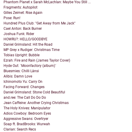
Phantom Planet x Sarah McLachlan: Maybe You Still ...
Fragments: Autopilot
Gilles Zeimet: Rise Again
Pose: Run!
Hundred Plus Club: "Get Away from Me Jack"
Cael Anton: Back Burner
Joshua Funk: Rider
HOWRU?: HELLO/GOODBYE
Daniel Grimsland: Hit the Road
MP Grey x Rudiger: Christmas Time
Tobias Upright: Bubble
Ezrah: Fire and Rain (James Taylor Cover)
Hyde Out: ´Moonfactory (album)´
Bluesmies: Chilli Länsi
Alibis: Damn Love
Ichinomoto Yu: Carry On
Facing Forward: Changes
Daniel Grimsland: Stone Cold Beautiful
and.ree: The Call Do Do Do
Jean Caffeine: Another Crying Christmas
The Holy Knives: Manipulator
Adios Cowboy: Bedroom Eyes
Aggressive Swans: Overtryer
Soap ft. BradBrooks: Wurwah
Clarian: Search Recs