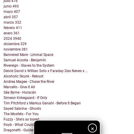
julio
416
junio
493
mayo
407
abril
357
marzo
332
febrero
411
enero
361
2024
3940
diciembre
329
noviembre
381
Bannered Mare - Liminal Space
Samuel Acosta - Benjamín
Rivereign - Slaves to the System
Deivid David x WIllian Soto x Faraday Das Neves x ...
Alcoholic Skunk - Reboot
Andrea Magee - Chase the River
Marcello - Give it All
Séa Byrne - Huracán
Simeon Kirkegaard - If Only
Tim Pitchford x Markus Ganahl - Before It Began
Sayed Sabrina - Ghosts
The Mosfets - For You
Fuzzy - She's so bored
froyb - What Could I Do To Deserve You?
×
Dragonetti - Guided by Stars